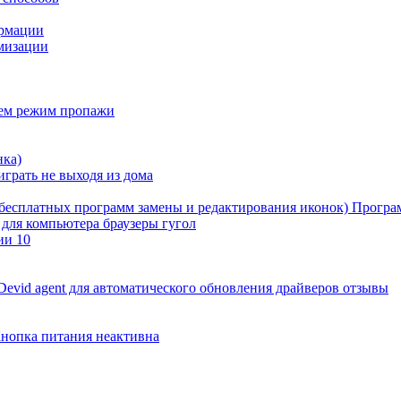
ормации
имизации
аем режим пропажи
нка)
играть не выходя из дома
бесплатных программ замены и редактирования иконок) Програм
 для компьютера браузеры гугол
ии 10
Devid agent для автоматического обновления драйверов отзывы
 Кнопка питания неактивна