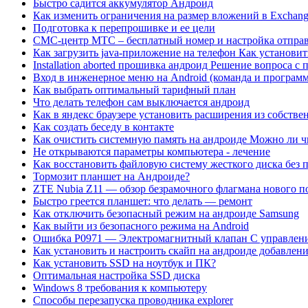
Быстро садится аккумулятор Андроид
Как изменить ограничения на размер вложений в Exchan
Подготовка к перепрошивке и ее цели
СМС-центр МТС – бесплатный номер и настройка отпра
Как загрузить java-приложение на телефон Как установи
Installation aborted прошивка андроид Решение вопроса 
Вход в инженерное меню на Android (команда и программ
Как выбрать оптимальный тарифный план
Что делать телефон сам выключается андроид
Как в яндекс браузере установить расширения из собствен
Как создать беседу в контакте
Как очистить системную память на андроиде Можно ли чи
Не открываются параметры компьютера - лечение
Как восстановить файловую систему жесткого диска без 
Тормозит планшет на Андроиде?
ZTE Nubia Z11 — обзор безрамочного флагмана нового п
Быстро греется планшет: что делать — ремонт
Как отключить безопасный режим на андроиде Samsung
Как выйти из безопасного режима на Android
Ошибка P0971 — Электромагнитный клапан C управлени
Как установить и настроить скайп на андроиде добавлени
Как установить SSD на ноутбук и ПК?
Оптимальная настройка SSD диска
Windows 8 требования к компьютеру
Способы перезапуска проводника explorer