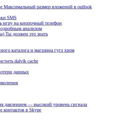
ge Максимальный размер вложений в outlook
вки SMS
ть игру на кнопочный телефон
с подробным анализом
а) Ты должен это знать
ного каталога и магазина гугл хром
стить dalvik cache
потери данных
околения
я давлением — высокий уровень сигнала
е контактов в Skype