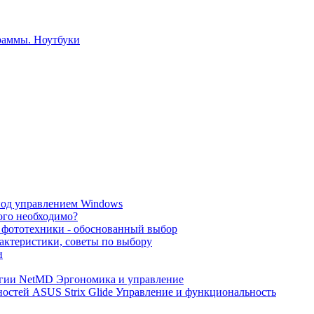
под управлением Windows
того необходимо?
 фототехники - обоснованный выбор
рактеристики, советы по выбору
и
гии NetMD Эргономика и управление
остей ASUS Strix Glide Управление и функциональность