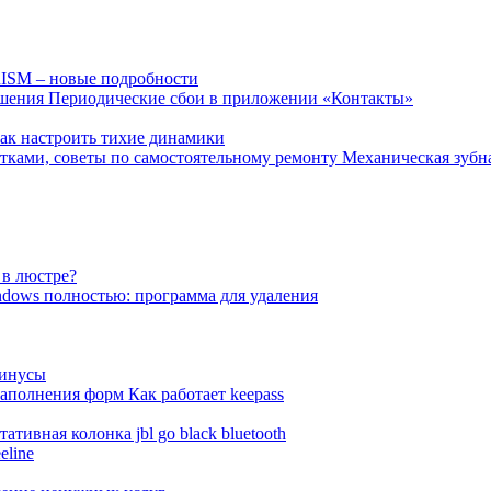
RISM – новые подробности
решения Периодические сбои в приложении «Контакты»
как настроить тихие динамики
ками, советы по самостоятельному ремонту Механическая зубная 
 в люстре?
ndows полностью: программа для удаления
минусы
аполнения форм Как работает keepass
ивная колонка jbl go black bluetooth
eline