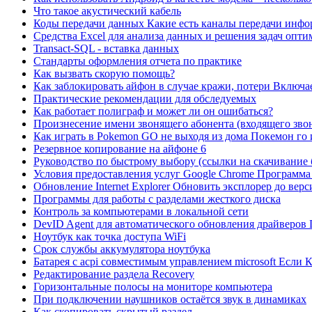
Что такое акустический кабель
Коды передачи данных Какие есть каналы передачи инф
Средства Excel для анализа данных и решения задач опт
Transact-SQL - вставка данных
Стандарты оформления отчета по практике
Как вызвать скорую помощь?
Как заблокировать айфон в случае кражи, потери Включ
Практические рекомендации для обследуемых
Как работает полиграф и может ли он ошибаться?
Произнесение имени звонящего абонента (входящего зво
Как играть в Pokemon GO не выходя из дома Покемон го 
Резервное копирование на айфоне 6
Руководство по быстрому выбору (ссылки на скачивание 
Условия предоставления услуг Google Chrome Программа
Обновление Internet Explorer Обновить эксплорер до верс
Программы для работы с разделами жесткого диска
Контроль за компьютерами в локальной сети
DevID Agent для автоматического обновления драйверов 
Ноутбук как точка доступа WiFi
Срок службы аккумулятора ноутбука
Батарея с acpi совместимым управлением microsoft Если
Редактирование раздела Recovery
Горизонтальные полосы на мониторе компьютера
При подключении наушников остаётся звук в динамиках
Как скопировать скрытый раздел