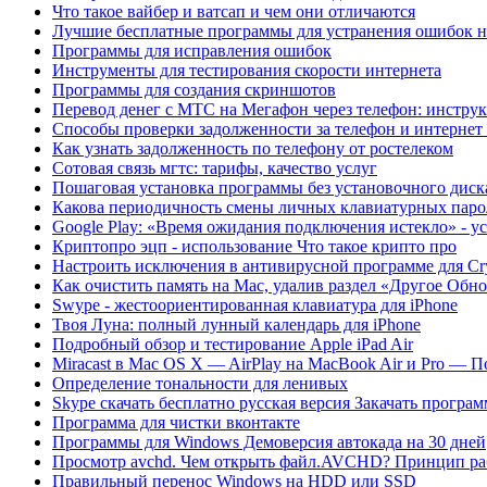
Что такое вайбер и ватсап и чем они отличаются
Лучшие бесплатные программы для устранения ошибок 
Программы для исправления ошибок
Инструменты для тестирования скорости интернета
Программы для создания скриншотов
Перевод денег с МТС на Мегафон через телефон: инструк
Способы проверки задолженности за телефон и интернет 
Как узнать задолженность по телефону от ростелеком
Сотовая связь мгтс: тарифы, качество услуг
Пошаговая установка программы без установочного диск
Какова периодичность смены личных клавиатурных паро
Google Play: «Время ожидания подключения истекло» - 
Криптопро эцп - использование Что такое крипто про
Настроить исключения в антивирусной программе для Cr
Как очистить память на Mac, удалив раздел «Другое Обн
Swype - жестоориентированная клавиатура для iPhone
Твоя Луна: полный лунный календарь для iPhone
Подробный обзор и тестирование Apple iPad Air
Miracast в Mac OS X — AirPlay на MacBook Air и Pro — 
Определение тональности для ленивых
Skype скачать бесплатно русская версия Закачать програ
Программа для чистки вконтакте
Программы для Windows Демоверсия автокада на 30 дней
Просмотр avchd. Чем открыть файл.AVCHD? Принцип рабо
Правильный перенос Windows на HDD или SSD