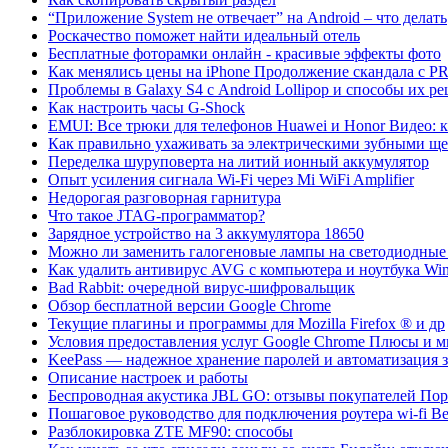
“Приложение System не отвечает” на Android – что делать
Роскачество поможет найти идеальный отель
Бесплатные фоторамки онлайн - красивые эффекты фото
Как менялись цены на iPhone Продолжение скандала с P
Проблемы в Galaxy S4 с Android Lollipop и способы их 
Как настроить часы G-Shock
EMUI: Все трюки для телефонов Huawei и Honor Видео: 
Как правильно ухаживать за электрическими зубными щет
Переделка шуруповерта на литий ионный аккумулятор
Опыт усиления сигнала Wi-Fi через Mi WiFi Amplifier
Недорогая разговорная гарнитура
Что такое JTAG-программатор?
Зарядное устройство на 3 аккумулятора 18650
Можно ли заменить галогеновые лампы на светодиодные
Как удалить антивирус AVG с компьютера и ноутбука Wi
Bad Rabbit: очередной вирус-шифровальщик
Обзор бесплатной версии Google Chrome
Текущие плагины и программы для Mozilla Firefox ® и др
Условия предоставления услуг Google Chrome Плюсы и 
KeePass — надежное хранение паролей и автоматизация з
Описание настроек и работы
Беспроводная акустика JBL GO: отзывы покупателей Портат
Пошаговое руководство для подключения роутера wi-fi Be
Разблокировка ZTE MF90: способы