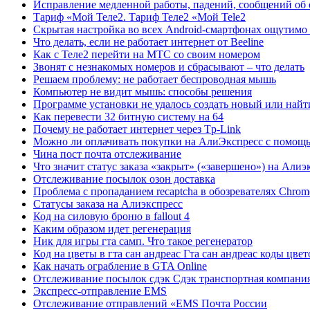
Исправление медленной работы, падений, сообщений об 
Тариф «Мой Теле2. Тариф Теле2 «Мой Tele2
Скрытая настройка во всех Android-смартфонах ощутимо
Что делать, если не работает интернет от Beeline
Как с Теле2 перейти на МТС со своим номером
Звонят с незнакомых номеров и сбрасывают – что делать
Решаем проблему: не работает беспроводная мышь
Компьютер не видит мышь: cпособы решения
Программе установки не удалось создать новый или най
Как перевести 32 битную систему на 64
Почему не работает интернет через Tp-Link
Можно ли оплачивать покупки на АлиЭкспресс с помощь
Чина пост почта отслеживание
Что значит статус заказа «закрыт» («завершено») на Алиэ
Отслеживание посылок озон доставка
Проблема с пропаданием recaptcha в обозревателях Chrome,
Статусы заказа на Алиэкспресс
Код на силовую броню в fallout 4
Каким образом идет регенерация
Ник для игры гта самп. Что такое регенератор
Код на цветы в гта сан андреас Гта сан андреас коды цвет
Как начать ограбление в GTA Online
Отслеживание посылок сдэк Сдэк транспортная компани
Экспресс-отправление EMS
Отслеживание отправлений «EMS Почта России