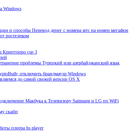
на Windows
ции и способы Перевод денег с номера мтс на номер мегафон
от ростелеком
а Криптопро csp 3
лей
устранение проблемы Турецкий или азербайджанский язык
yptoButb; отключить брандмауэр Windows
овляемся до самой свежей версии OS X
Подключение Макбука к Телевизору Samsung и LG по WiFi
мму скайп
ты плеера bs player