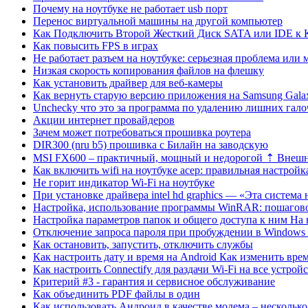
Почему на ноутбуке не работает usb порт
Перенос виртуальной машины на другой компьютер
Как Подключить Второй Жесткий Диск SATA или IDE к 
Как повысить FPS в играх
Не работает разъем на ноутбуке: серьезная проблема или 
Низкая скорость копирования файлов на флешку
Как установить драйвер для веб-камеры
Как вернуть старую версию приложения на Samsung Gala
Unchecky что это за программа по удалению лишних гало
Акции интернет провайдеров
Зачем может потребоваться прошивка роутера
DIR300 (nru b5) прошивка с Билайн на заводскую
MSI FX600 – практичный, мощный и недорогой ⇡ Внешни
Как включить wifi на ноутбуке асер: правильная настрой
Не горит индикатор Wi-Fi на ноутбуке
При установке драйвера intel hd graphics — «Эта систем
Настройка, использование программы WinRAR: пошагово
Настройка параметров папок и общего доступа к ним На
Отключение запроса пароля при пробуждении в Windows 
Как остановить, запустить, отключить службы
Как настроить дату и время на Android Как изменить вре
Как настроить Connectify для раздачи Wi-Fi на все устрой
Критерий #3 - гарантия и сервисное обслуживание
Как объединить PDF файлы в один
Как использовать Андроид в качестве модема – несколько