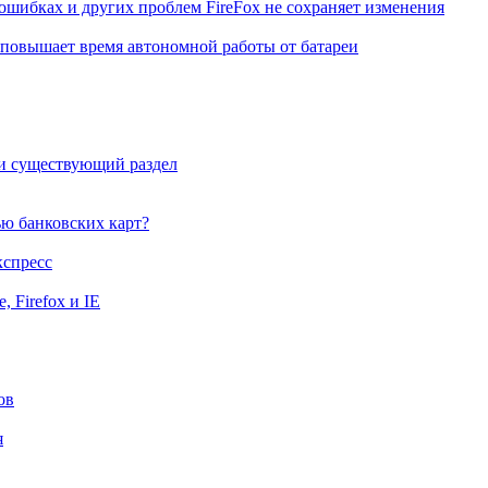
ошибках и других проблем FireFox не сохраняет изменения
 повышает время автономной работы от батареи
ти существующий раздел
ю банковских карт?
кспресс
 Firefox и IE
ов
я