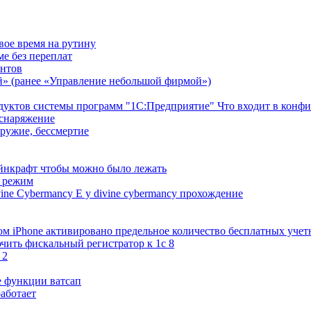
вое время на рутину
ме без переплат
ентов
» (ранее «Управление небольшой фирмой»)
уктов системы программ "1С:Предприятие" Что входит в конф
 снаряжение
оружие, бессмертие
йнкрафт чтобы можно было лежать
й режим
vine Cybermancy E y divine cybermancy прохождение
м iPhone активировано предельное количество бесплатных учет
чить фискальный регистратор к 1с 8
 2
е функции ватсап
работает