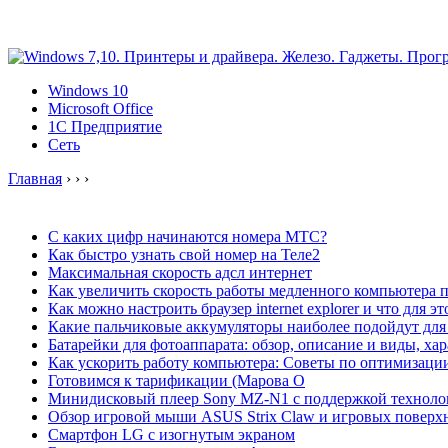
Windows 10
Microsoft Office
1C Предприятие
Сеть
Главная
›
›
›
С каких цифр начинаются номера МТС?
Как быстро узнать свой номер на Теле2
Максимальная скорость адсл интернет
Как увеличить скорость работы медленного компьютера 
Как можно настроить браузер internet explorer и что для э
Какие пальчиковые аккумуляторы наиболее подойдут для
Батарейки для фотоаппарата: обзор, описание и виды, ха
Как ускорить работу компьютера: Советы по оптимизаци
Готовимся к тарификации (Марова О
Минидисковый плеер Sony MZ-N1 с поддержкой техноло
Обзор игровой мыши ASUS Strix Claw и игровых поверхн
Смартфон LG с изогнутым экраном