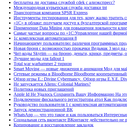
бесплатна ли доставка службой cdek с алиэкспресс?
Международная курьерская служба доставки tnt
Транспортная компания SPSR Express
Инструменты тестирования для тех, кому жалко тратить с
«1С» в облаке: получаем доступ к бухгалтерской програм
Применение Data Mining для повышения лояльности кли
Самые частые вопросы по «1С:Управление нашей фирмой
1с комплексная автоматизация 8
Начинающему пользователю: различия программных прод
Новая броня с возможностью прокачки Ведьмак 3 мод на
Чит-коды Skyrim — на броню, деньги, крики, предметы, 
Лучшие моды для fallout 1
Total war warhammer 2 тирион
Smart Moving — новые движения и анимация Мод для ма
Сетевые режимы в Bloodborne Bloodborne кооперативны
Обзор игры E.: Divine Cybermancy. Обзор игры E.Y.E. Di
Не запускается Aliens: Colonial Marines?
Политика новых приглашений
Apple Id Не Удалось Сохранить Вашу Информацию На это
Подключение фискального регистратора атол Как подклю
Руководство пользователя 1 с комплексная автоматизация
Запуск демонстрационной ВК
WhatsApp — что это такое и как пользоваться Интересны
Социальная сеть вконтакте ВКонтакте действительно не 
Копирование и восстановление закладок