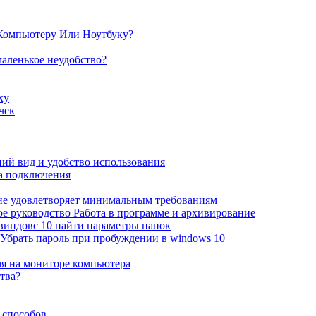
Компьютеру Или Ноутбуку?
маленькое неудобство?
xy
чек
й вид и удобство использования
ка подключения
а не удовлетворяет минимальным требованиям
е руководство Работа в программе и архивирование
 виндовс 10 найти параметры папок
Убрать пароль при пробуждении в windows 10
мя на мониторе компьютера
ства?
 способов