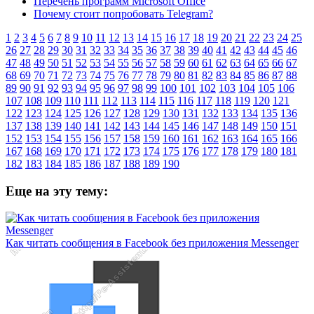
Перечень программ Microsoft Office
Почему стоит попробовать Telegram?
1
2
3
4
5
6
7
8
9
10
11
12
13
14
15
16
17
18
19
20
21
22
23
24
25
26
27
28
29
30
31
32
33
34
35
36
37
38
39
40
41
42
43
44
45
46
47
48
49
50
51
52
53
54
55
56
57
58
59
60
61
62
63
64
65
66
67
68
69
70
71
72
73
74
75
76
77
78
79
80
81
82
83
84
85
86
87
88
89
90
91
92
93
94
95
96
97
98
99
100
101
102
103
104
105
106
107
108
109
110
111
112
113
114
115
116
117
118
119
120
121
122
123
124
125
126
127
128
129
130
131
132
133
134
135
136
137
138
139
140
141
142
143
144
145
146
147
148
149
150
151
152
153
154
155
156
157
158
159
160
161
162
163
164
165
166
167
168
169
170
171
172
173
174
175
176
177
178
179
180
181
182
183
184
185
186
187
188
189
190
Еще на эту тему:
Как читать сообщения в Facebook без приложения Messenger