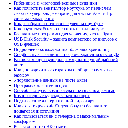
Гибридные и многодрайверные наушники
Как почистить вентилятор ноутбука от пыли: чем
смазать кулер, как разобрать для чистки Acer и Hp,
система охлаждения
Как разобрать и почистить кулер на ноутбуке
Как научиться быстро печатать на клавиатуре
Бесплатные программы для черчения, что выбрать
USB Disk Security – защита компьютера от вирусов с
USB флешек
Подробнее о возможностях облачных хранилищ
Google Drive — отличный сервис хранения от Google
Вставляем круговую диаграмму на текущий рабочий
лист
Как упорядочить сектора круговой диаграммы по
размеру
Упорядочение данных на листе Excel
Программа для чтения djvu
Способы запуска компьютера в безопасном режиме
Компьютерные курсыдля начинающих
Подключение альтернативной видеокарты
Как скачать русский Яндекс браузер бесплатно:
пошаговая инструкция
Как пользоваться вк с телефона с максимальным
комфортом
Редактор статей ВКонтакте