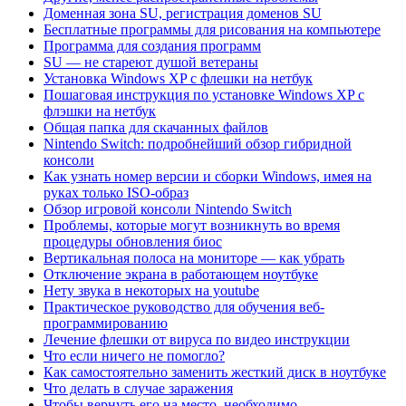
Доменная зона SU, регистрация доменов SU
Бесплатные программы для рисования на компьютере
Программа для создания программ
SU — не стареют душой ветераны
Установка Windows XP с флешки на нетбук
Пошаговая инструкция по установке Windows XP с
флэшки на нетбук
Общая папка для скачанных файлов
Nintendo Switch: подробнейший обзор гибридной
консоли
Как узнать номер версии и сборки Windows, имея на
руках только ISO-образ
Обзор игровой консоли Nintendo Switch
Проблемы, которые могут возникнуть во время
процедуры обновления биос
Вертикальная полоса на мониторе — как убрать
Отключение экрана в работающем ноутбуке
Нету звука в некоторых на youtube
Практическое руководство для обучения веб-
программированию
Лечение флешки от вируса по видео инструкции
Что если ничего не помогло?
Как самостоятельно заменить жесткий диск в ноутбуке
Что делать в случае заражения
Чтобы вернуть его на место, необходимо