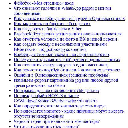
Фейсбук «Моя страница» вход
Что означают галочки в WhatsApp рядом с моими
сообщениями
Как узнать: кто тебя удалил из друзей в Одноклассниках
Как закрепить сообщения в беседе в вк
Как создавать паблик-чаты в Viber
Facebook бесплатная регистрация нового пользователя
Как отметить человека на фото в ВК в новой версии
Как создать беседу с несколькими участниками
ВКонтакте – подробное руководство
Вайбер для симбиан скачать последнюю версию
Почему не открываются сообщения в одноклассниках
Как отменить заявку в друзья в одноклассниках
Как почистить ноутбук от пыли в домашних условиях
Ошибки в Одноклассниках (решение проблемы)
Изменяем формат картинки на jpg или любой другой
тремя разными способами
Программа для восстановления chk файлов
Поврежден файл HOSTS в папке
C:\Windows\System32\drivers\etc: что делать
Как определить, что на компьютере есть вирус
Не включается монитор - какие причины могут вызвать
отсутствие изображения?
Черный экран при включении компьютера?
Что делать если ноутбук греется?