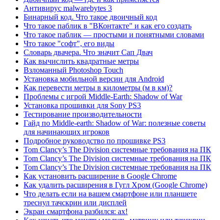
Антивирус malwarebytes 3
Бинарный код. Что такое двоичный код
Что такое паблик в "ВКонтакте" и как его создать
Что такое паблик — простыми и понятными словами
Что такое "софт", его виды
Словарь двачера. Что значит Сап Двач
Как вычислить квадратные метры
Взломанный Photoshop Touch
Установка мобильной версии для Android
Как перевести метры в километры (м в км)?
Проблемы с игрой Middle-Earth: Shadow of War
Установка прошивки для Sony PS3
Тестирование производительности
Гайд по Middle-earth: Shadow of War: полезные советы
для начинающих игроков
Подробное руководство по прошивке PS3
Tom Clancy’s The Division системные требования на ПК
Tom Clancy’s The Division системные требования на ПК
Tom Clancy’s The Division системные требования на ПК
Как установить расширение в Google Chrome
Как удалить расширения в Гугл Хром (Google Chrome)
Что делать если на вашем смартфоне или планшете
треснул тачскрин или дисплей
Экран смартфона разбился: ах!