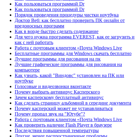
Как пользоваться программой Dr
Как пользоваться программой Dr
Порядок проведения процедуры чистки ноутбука
Доктор Веб: как бесплатно проверить ПК онлайн от
вредоносных программ
Как в ворде быстро сделать содержание
Для чего нужна программа EVEREST, как ее загрузить и
как с ней работать
Работа с почтовым клиентом «Почта Windows Live
Бесплатные программы для Windows скачать бесплатно
Лучшие программы для рисования на пк
Лучшие графические программы для рисования на
компьютере
Как узнать, какой "Виндовс" установлен на ПК или
ноутбуке
Голосовые и видеозвонки вконтакте
Почему выбрать антивирус Касперского
Зачем касперскому бесплатный антивирус
Как сделать страницу альбомной в середине документа
Почему касперский может не устанавливаться
Почему пропал звук на "Ютубе"?
Работа с почтовым клиентом «Почта Windows Live
Как проверить наличие Flash Player в браузере
Последствия повышенной температуры
Другие, менее распространенные проблемы