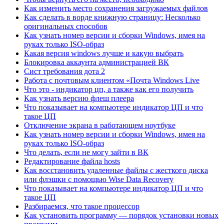
Как изменить место сохранения загружаемых файлов
Как сделать в ворде книжную страницу: Несколько
оригинальных способов
Как узнать номер версии и сборки Windows, имея на
руках только ISO-образ
Какая версия windows лучше и какую выбрать
Блокировка аккаунта администрацией ВК
Сист требования дота 2
Работа с почтовым клиентом «Почта Windows Live
Что это - индикатор цп, а также как его получить
Как узнать версию флеш плеера
Что показывает на компьютере индикатор ЦП и что
такое ЦП
Отключение экрана в работающем ноутбуке
Как узнать номер версии и сборки Windows, имея на
руках только ISO-образ
Что делать, если не могу зайти в ВК
Редактирование файла hosts
Как восстановить удаленные файлы с жесткого диска
или флэшки с помощью Wise Data Recovery
Что показывает на компьютере индикатор ЦП и что
такое ЦП
Разбираемся, что такое процессор
Как установить программу — порядок установки новых