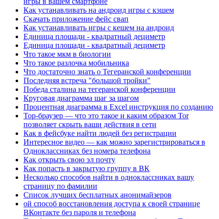
игры в вашем смартфоне
Как устанавливать на андроид игры с кэшем
Скачать приложение фейс свап
Как устанавливать игры с кешем на андроид
Единица площади - квадратный дециметр
Единица площади - квадратный дециметр
Что такое мкм в биологии
Что такое разлочка мобильника
Что достаточно знать о Тегеранской конференции
Последняя встреча "большой тройки"
Победа сталина на тегеранской конференции
Круговая диаграмма шаг за шагом
Процентная диаграмма в Excel инструкция по созданию
Тор-браузер — что это такое и каким образом Tor
позволяет скрыть ваши действия в сети
Как в фейсбуке найти людей без регистрации
Интересное видео — как можно зарегистрироваться в
Одноклассниках без номера телефона
Как открыть свою эл почту
Как попасть в закрытую группу в ВК
Несколько способов найти в одноклассниках вашу
страницу по фамилии
Список лучших бесплатных анонимайзеров
ой способ восстановления доступа к своей странице
ВКонтакте без пароля и телефона