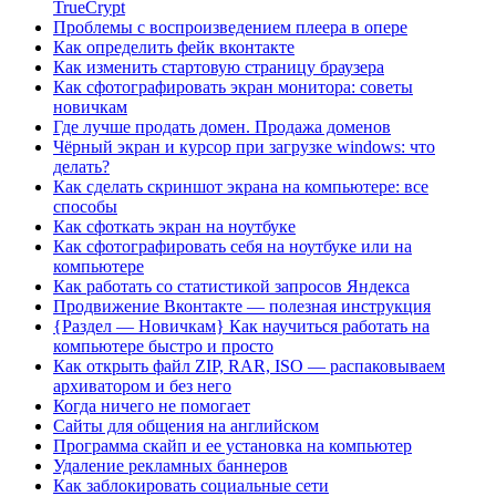
TrueCrypt
Проблемы с воспроизведением плеера в опере
Как определить фейк вконтакте
Как изменить стартовую страницу браузера
Как сфотографировать экран монитора: советы
новичкам
Где лучше продать домен. Продажа доменов
Чёрный экран и курсор при загрузке windows: что
делать?
Как сделать скриншот экрана на компьютере: все
способы
Как сфоткать экран на ноутбуке
Как сфотографировать себя на ноутбуке или на
компьютере
Как работать со статистикой запросов Яндекса
Продвижение Вконтакте — полезная инструкция
{Раздел — Новичкам} Как научиться работать на
компьютере быстро и просто
Как открыть файл ZIP, RAR, ISO — распаковываем
архиватором и без него
Когда ничего не помогает
Cайты для общения на английском
Программа скайп и ее установка на компьютер
Удаление рекламных баннеров
Как заблокировать социальные сети