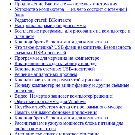
Продвижение Вконтакте — полезная инструкция
Устройство компьютера — из чего состоит системный
блок
Редактор статей ВКонтакте
Настройка параметров диаграммы
Бесплатные программы для рисования на компьютере и
планшете
Как подобрать блок питания для компьютера
Что такое флешка? USB флеш-накопитель. Безопасность
съемных USB-носителей
Программы для черчения на компьютере
Как правильно создать таблицу в ворде
Безопасность съемных USB-носителей
Решение аппаратных проблем
Как называется программа чтобы рисовать
Почему компьютер не видит флешку и другие съёмные
носители
Видео: Намертво зависает компьютер(решение)
Офисные программы для Windows
Ноутбуку требуется чистка от программного мусора
Память занимают фоновые приложения
Как подобрать блок питания для компьютера
Рассчитываем нужную мощность блока питания для
любого компьютера
Антивирусы: список и краткое описание