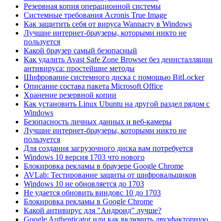
Резервная копия операционной системы
Системные требования Acronis True Image
Как защитить себя от вируса Wannacry в Windows
Лучшие интернет-браузеры, которыми никто не
пользуется
Какой браузер самый безопасный
Как удалить Avast Safe Zone Browser без деинсталляции
антивируса: простейшие методы
Шифрование системного диска с помощью BitLocker
Описание состава пакета Microsoft Office
Хранение резервной копии
Как установить Linux Ubuntu на другой раздел рядом с
Windows
Безопасность личных данных и веб-камеры
Лучшие интернет-браузеры, которыми никто не
пользуется
Для создания загрузочного диска вам потребуется
Windows 10 версия 1703 что нового
Блокировка рекламы в браузере Google Chrome
AVLab: Тестирование защиты от шифровальщиков
Windows 10 не обновляется до 1703
Не удается обновить виндовс 10 до 1703
Блокировка рекламы в Google Chrome
Какой антивирус для "Андроид" лучше?
Google Authenticator или как включить двухфакторную