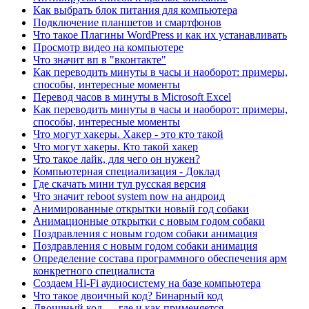
Как выбрать блок питания для компьютера
Подключение планшетов и смартфонов
Что такое Плагины WordPress и как их устанавливать
Просмотр видео на компьютере
Что значит вп в "вконтакте"
Как переводить минуты в часы и наоборот: примеры,
способы, интересные моменты
Перевод часов в минуты в Microsoft Excel
Как переводить минуты в часы и наоборот: примеры,
способы, интересные моменты
Что могут хакеры. Хакер - это кто такой
Что могут хакеры. Кто такой хакер
Что такое лайк, для чего он нужен?
Компьютерная специализация - Доклад
Где скачать мини тул русская версия
Что значит reboot system now на андроид
Анимированные открытки новый год собаки
Анимационные открытки с новым годом собаки
Поздравления с новым годом собаки анимация
Поздравления с новым годом собаки анимация
Определение состава программного обеспечения арм
конкретного специалиста
Создаем Hi-Fi аудиосистему на базе компьютера
Что такое двоичный код? Бинарный код
Двоичный код — где и как применяется