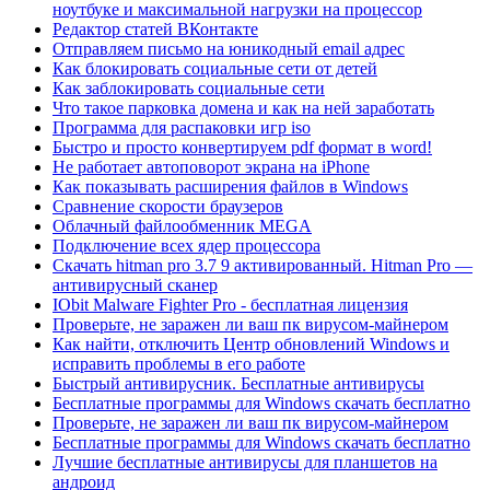
ноутбуке и максимальной нагрузки на процессор
Редактор статей ВКонтакте
Отправляем письмо на юникодный email адрес
Как блокировать социальные сети от детей
Как заблокировать социальные сети
Что такое парковка домена и как на ней заработать
Программа для распаковки игр iso
Быстро и просто конвертируем pdf формат в word!
Не работает автоповорот экрана на iPhone
Как показывать расширения файлов в Windows
Сравнение скорости браузеров
Облачный файлообменник MEGA
Подключение всех ядер процессора
Скачать hitman pro 3.7 9 активированный. Hitman Pro —
антивирусный сканер
IObit Malware Fighter Pro - бесплатная лицензия
Проверьте, не заражен ли ваш пк вирусом-майнером
Как найти, отключить Центр обновлений Windows и
исправить проблемы в его работе
Быстрый антивирусник. Бесплатные антивирусы
Бесплатные программы для Windows скачать бесплатно
Проверьте, не заражен ли ваш пк вирусом-майнером
Бесплатные программы для Windows скачать бесплатно
Лучшие бесплатные антивирусы для планшетов на
андроид