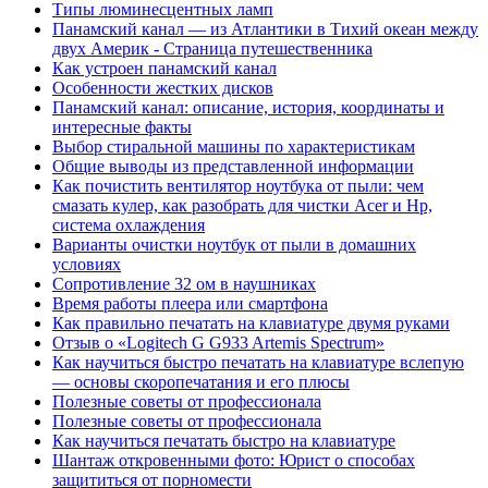
Типы люминесцентных ламп
Панамский канал — из Атлантики в Тихий океан между
двух Америк - Страница путешественника
Как устроен панамский канал
Особенности жестких дисков
Панамский канал: описание, история, координаты и
интересные факты
Выбор стиральной машины по характеристикам
Общие выводы из представленной информации
Как почистить вентилятор ноутбука от пыли: чем
смазать кулер, как разобрать для чистки Acer и Hp,
система охлаждения
Варианты очистки ноутбук от пыли в домашних
условиях
Сопротивление 32 ом в наушниках
Время работы плеера или смартфона
Как правильно печатать на клавиатуре двумя руками
Отзыв о «Logitech G G933 Artemis Spectrum»
Как научиться быстро печатать на клавиатуре вслепую
— основы скоропечатания и его плюсы
Полезные советы от профессионала
Полезные советы от профессионала
Как научиться печатать быстро на клавиатуре
Шантаж откровенными фото: Юрист о способах
защититься от порномести