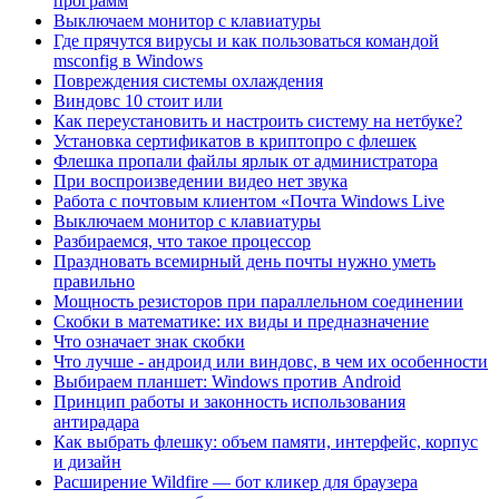
программ
Выключаем монитор с клавиатуры
Где прячутся вирусы и как пользоваться командой
msconfig в Windows
Повреждения системы охлаждения
Виндовс 10 стоит или
Как переустановить и настроить систему на нетбуке?
Установка сертификатов в криптопро с флешек
Флешка пропали файлы ярлык от администратора
При воспроизведении видео нет звука
Работа с почтовым клиентом «Почта Windows Live
Выключаем монитор с клавиатуры
Разбираемся, что такое процессор
Праздновать всемирный день почты нужно уметь
правильно
Мощность резисторов при параллельном соединении
Скобки в математике: их виды и предназначение
Что означает знак скобки
Что лучше - андроид или виндовс, в чем их особенности
Выбираем планшет: Windows против Android
Принцип работы и законность использования
антирадара
Как выбрать флешку: объем памяти, интерфейс, корпус
и дизайн
Расширение Wildfire — бот кликер для браузера