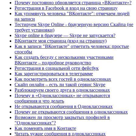
Почему постоянно обновляется страница «ВКонтакте»?
Регистрация в Facebook и вход на свою страницу
Как упомянуть человека "ВКонтакте": отмечаем людей
на записи
Тестируем Skype Online - браузерную версию Скайпа (не
требует установки)
Skype online в браузере — Skype не запускается?
ВКонтакте моя страница (вход на страницу)
Как в записи "ВКонтакте" отметить человека: простые
способы
Как создать беседу с несколькими участниками
ВКонтакте – подробное руководство
Регистрация в социальной сети фейсбук
Как зарегистрироваться в телеграмме
Как посмотреть всех гостей в одноклассниках
Скайп онлайн – есть ли такой сервис Skype
Разблокируем своего друга в одноклассниках
Почему в «Одноклассниках» не открываются
сообщения и что делать
Не открываются сообщения в Одноклассниках
Почему не открываются сообщения в одноклассниках
Возможен ли просмотр закрытых профилей в
"Одноклассниках"?
Как поменять имя в Контакте
Читать чужие сообщения в одноклассниках