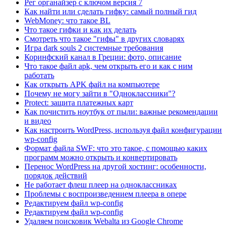
Рег органайзер с ключом версия 7
Как найти или сделать гифку: самый полный гид
WebMoney: что такое BL
Что такое гифки и как их делать
Смотреть что такое "гифы" в других словарях
Игра dark souls 2 системные требования
Коринфский канал в Греции: фото, описание
Что такое файл apk, чем открыть его и как с ним
работать
Как открыть APK файл на компьютере
Почему не могу зайти в "Одноклассники"?
Protect: защита платежных карт
Как почистить ноутбук от пыли: важные рекомендации
и видео
Как настроить WordPress, используя файл конфигурации
wp-config
Формат файла SWF: что это такое, с помощью каких
программ можно открыть и конвертировать
Перенос WordPress на другой хостинг: особенности,
порядок действий
Не работает флеш плеер на одноклассниках
Проблемы с воспроизведением плеера в опере
Редактируем файл wp-config
Редактируем файл wp-config
Удаляем поисковик Webalta из Google Chrome