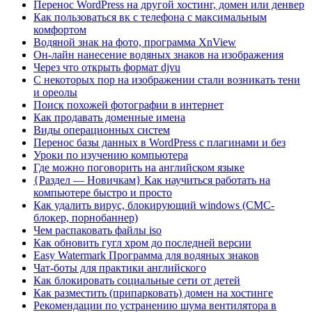
Перенос WordPress на другой хостинг, домен или денвер
Как пользоваться вк с телефона с максимальным
комфортом
Водяной знак на фото, программа XnView
Он-лайн нанесение водяных знаков на изображения
Через что открыть формат djvu
С некоторых пор на изображении стали возникать тени
и ореолы
Поиск похожей фотографии в интернет
Как продавать доменные имена
Виды операционных систем
Перенос базы данных в WordPress с плагинами и без
Уроки по изучению компьютера
Где можно поговорить на английском языке
{Раздел — Новичкам} Как научиться работать на
компьютере быстро и просто
Как удалить вирус, блокирующий windows (СМС-
блокер, порнобаннер)
Чем распаковать файлы iso
Как обновить гугл хром до последней версии
Easy Watermark Программа для водяных знаков
Чат-боты для практики английского
Как блокировать социальные сети от детей
Как разместить (припарковать) домен на хостинге
Рекомендации по устранению шума вентилятора в