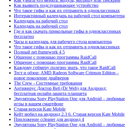
Как узнать что менять: модуль, матрицу или тачскрин
Как выявить подслушивающее устройство
Что такое гифы и как их отправить в одноклассниках
Интерактивный календарь на рабочий стол компьютера
Календарь на рабочий стол
Календарь на рабочий стол
Где и как скачать прикольные гифы в одноклассниках
бесплатно
Часы и календарь для рабочего стола компьютера
Что такое гифы и как их отправить в одноклассниках
Полный net framework 4 5
Общение с помощью программы RaidCall
Общение с помощью программы RaidCall
Каждому геймеру полезно знать, что такое RaidCall
Тест и обзор: AMD Radeon Software Crimson Edition –
новое поколение драйверов
The Crew - Системные требования
Антивирус Доктор Веб (Dr Web) для Андроид:
бесплатная онлайн-защита планшета
Эмуляторы Sony PlayStation One для Android – любимые
игры в вашем смартфоне
Старая версия Kate Mobile
Кейт мобил на андроид 2.3 6. Старая версия Kate Mobile
Приложение ccleaner для андроид 4
Эмуляторы Sony PlayStation One для Android – любимые