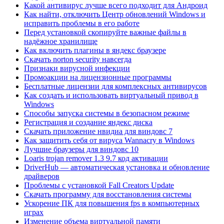
Какой антивирус лучше всего подходит для Андроид
Как найти, отключить Центр обновлений Windows и
исправить проблемы в его работе
Перед установкой скопируйте важные файлы в
надёжное хранилище
Как включить плагины в яндекс браузере
Скачать norton security навсегда
Признаки вирусной инфекции
Промоакции на лицензионные программы
Бесплатные лицензии для комплексных антивирусов
Как создать и использовать виртуальный привод в
Windows
Способы запуска системы в безопасном режиме
Регистрация и создание яндекс диска
Скачать приложение нвидиа для виндовс 7
Как защитить себя от вируса Wannacry в Windows
Лучшие браузеры для виндовс 10
Loaris trojan remover 1.3 9.7 код активации
DriverHub — автоматическая установка и обновление
драйверов
Проблемы с установкой Fall Creators Update
Скачать программу для восстановления системы
Ускорение ПК для повышения fps в компьютерных
играх
Изменение объема виртуальной памяти