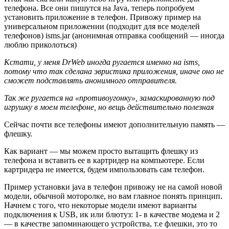
телефона. Все они пишутся на Java, теперь попробуем
установить приложение в телефон. Привожу пример на
универсальном приложении (подходит для все моделей
телефонов) isms.jar (анонимная отправка сообщений — иногда
люблю приколоться)
Кстати, у меня DrWeb иногда ругается именно на isms,
потому что так сделана эвристика приложения, иначе оно не
сможет подставлять анонимного отправителя.
Так же ругается на «противоугонку», замаскированную под
игрушку в моем телефоне, но вещь действительно полезная
Сейчас почти все телефоны имеют дополнительную память —
флешку.
Как вариант — мы можем просто вытащить флешку из
телефона и вставить ее в картридер на компьютере. Если
картридера не имеется, будем импользовать сам телефон.
Пример установки java в телефон привожу не на самой новой
модели, обычной моторолке, но вам главное понять принцип.
Начнем с того, что некоторые модели имеют варианты
подключения к USB, ик или блютуз: 1- в качестве модема и 2
— в качестве запоминающего устройства, т.е флешки, это то