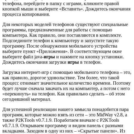
телефона, перейдите в папку с играми, кликните правой
кнопкой мыши и выберите «Вставить». Дождитесь окончания
процесса копирования.
Для некоторых моделей телефонов существуют специальные
программы, предназначенные для работы с помощью
компьютера. Как правило, они поставляются в комплекте.
Подсоедините телефон к компьютеру и запустите такую
программу. После обнаружения мобильного устройства
выберите пункт «Приложения». В соответствующем окне
выберите файл java-
игры
и нажмите на кнопку установки.
Дождитесь окончания загрузки
игры
в телефон.
Загрузка интернет-игр с помощью мобильного телефона – это,
как правило, дорогое удовольствие. Тем более, что такой
процесс отнимает значительное количество времени. Поэтому
будет лучше сначала закачать их на компьютер, а потом с него
«перекинуть» на телефон. Как правильно сделать – об этом
сегодняшний материал.
Для успешной реализации нашего замысла понадобится пара
программ, которые можно взять из сети – это MidWay v2.8, а
также P2KTools v0.7.1.9. Поработаем вначале с P2KTools
v0.7.1.9. Открываем программу и видим панель с разными
вкладками. Заходим в одну из них – «Скрытые панели». Из