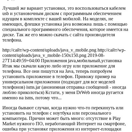
Лучший же вариант установки, это воспользоваться кабелем
usb и установочным диском с программным обеспечением
идущим в комплекте с вашей мобилой. На моделях, не
имеющих, флешки установка java возможна лишь с помощью
специального программного обеспечения, которое имеется на
диске. Так же его можно скачать с сайта производителя
телефона.
http://сайт/wp-content/uploads/java_v_mobile.png
http://сайт/wp-
content/uploads/java_v_mobile-150x150.png
2019-08-
27T14:49:59+04:00 Приложения
java,мобильный,установка
Итак мы скачали какую либо игру или приложение для
телефона. Все они пишутся на Java, теперь попробуем
установить приложение в телефон. Привожу пример на
универсальном приложении (подходит для все моделей
телефонов) isms.jar (анонимная отправка сообщений - иногда
люблю приколоться) Кстати, у меня DrWeb иногда ругается
именно на isms, потому что...
Иногда бывают случаи, когда нужно что-то перекинуть или
установить на телефон с ноутбука или персонального
компьютера. Причин может быть много: отсутствие в Play
Market нужного ПО, неработающий Интернет на смартфоне,
ошибка при установке приложения из интернет-площадки