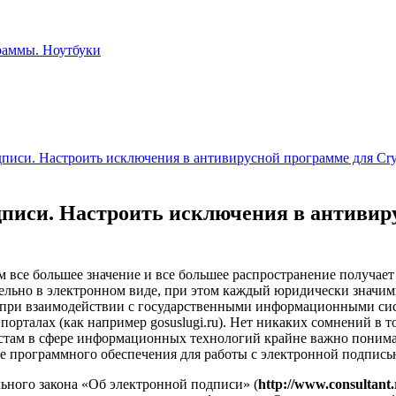
дписи. Настроить исключения в антивирусной программе для Cr
дписи. Настроить исключения в антивир
все большее значение и все большее распространение получает 
ельно в электронном виде, при этом каждый юридически значи
х, при взаимодействии с государственными информационными с
порталах (как например gosuslugi.ru). Нет никаких сомнений в
истам в сфере информационных технологий крайне важно понима
е программного обеспечения для работы с электронной подпись
льного закона «Об электронной подписи» (
http://www.consultan