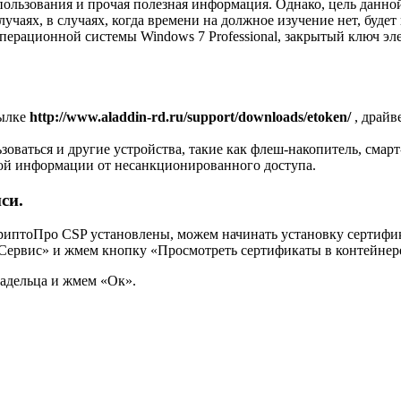
ользования и прочая полезная информация. Однако, цель данной 
учаях, в случаях, когда времени на должное изучение нет, будет 
ерационной системы Windows 7 Professional, закрытый ключ эле
сылке
http://www.aladdin-rd.ru/support/downloads/etoken/
, драйв
ваться и другие устройства, такие как флеш-накопитель, смарт-
ой информации от несанкционированного доступа.
си.
КриптоПро CSP установлены, можем начинать установку сертифи
Сервис» и жмем кнопку «Просмотреть сертификаты в контейнер
адельца и жмем «Ок».