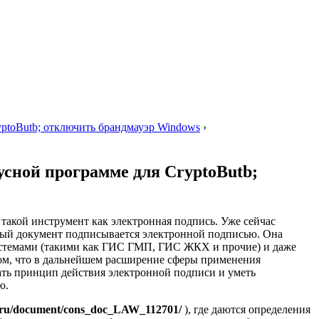
yptoButb; отключить брандмауэр Windows
›
усной программе для CryptoButb;
такой инструмент как электронная подпись. Уже сейчас
мый документ подписывается электронной подписью. Она
истемами (такими как ГИС ГМП, ГИС ЖКХ и прочие) и даже
 том, что в дальнейшем расширение сферы применения
ть принцип действия электронной подписи и уметь
ю.
t.ru/document/cons_doc_LAW_112701/
), где даются определения