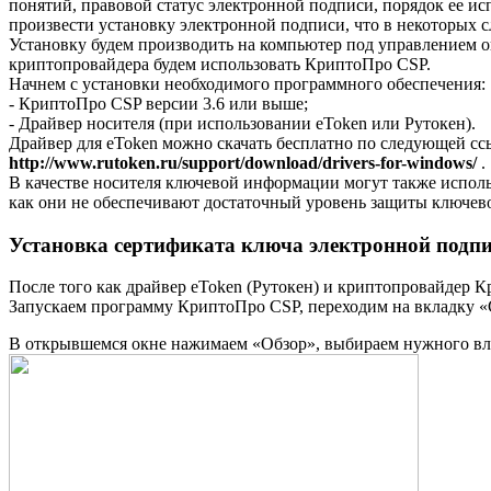
понятий, правовой статус электронной подписи, порядок ее исп
произвести установку электронной подписи, что в некоторых сл
Установку будем производить на компьютер под управлением оп
криптопровайдера будем использовать КриптоПро CSP.
Начнем с установки необходимого программного обеспечения:
- КриптоПро CSP версии 3.6 или выше;
- Драйвер носителя (при использовании eToken или Рутокен).
Драйвер для eToken можно скачать бесплатно по следующей с
http://www.rutoken.ru/support/download/drivers-for-windows/
.
В качестве носителя ключевой информации могут также использо
как они не обеспечивают достаточный уровень защиты ключев
Установка сертификата ключа электронной подпи
После того как драйвер eToken (Рутокен) и криптопровайдер 
Запускаем программу КриптоПро CSP, переходим на вкладку «
В открывшемся окне нажимаем «Обзор», выбираем нужного вл