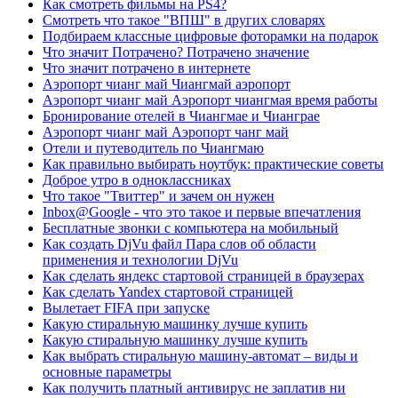
Как смотреть фильмы на PS4?
Смотреть что такое "ВПШ" в других словарях
Подбираем классные цифровые фоторамки на подарок
Что значит Потрачено? Потрачено значение
Что значит потрачено в интернете
Аэропорт чианг май Чиангмай аэропорт
Аэропорт чианг май Аэропорт чиангмая время работы
Бронирование отелей в Чиангмае и Чианграе
Аэропорт чианг май Аэропорт чанг май
Отели и путеводитель по Чиангмаю
Как правильно выбирать ноутбук: практические советы
Доброе утро в одноклассниках
Что такое "Твиттер" и зачем он нужен
Inbox@Google - что это такое и первые впечатления
Бесплатные звонки с компьютера на мобильный
Как создать DjVu файл Пара слов об области
применения и технологии DjVu
Как сделать яндекс стартовой страницей в браузерах
Как сделать Yandex стартовой страницей
Вылетает FIFA при запуске
Какую стиральную машинку лучше купить
Какую стиральную машинку лучше купить
Как выбрать стиральную машину-автомат – виды и
основные параметры
Как получить платный антивирус не заплатив ни