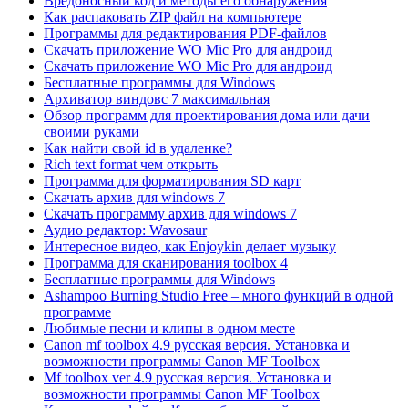
Вредоносный код и методы его обнаружения
Как распаковать ZIP файл на компьютере
Программы для редактирования PDF-файлов
Скачать приложение WO Mic Pro для андроид
Скачать приложение WO Mic Pro для андроид
Бесплатные программы для Windows
Архиватор виндовс 7 максимальная
Обзор программ для проектирования дома или дачи
своими руками
Как найти свой id в удаленке?
Rich text format чем открыть
Программа для форматирования SD карт
Скачать архив для windows 7
Скачать программу архив для windows 7
Аудио редактор: Wavosaur
Интересное видео, как Enjoykin делает музыку
Программа для сканирования toolbox 4
Бесплатные программы для Windows
Ashampoo Burning Studio Free – много функций в одной
программе
Любимые песни и клипы в одном месте
Canon mf toolbox 4.9 русская версия. Установка и
возможности программы Canon MF Toolbox
Mf toolbox ver 4.9 русская версия. Установка и
возможности программы Canon MF Toolbox