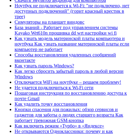
Скачать эмулятор андроида для компьютера
Ноутбук не подключается к Wi-Fi: "не подключено, нет
доступных подключений" (горит красный крестик в
трее)
Симуляторы на планшет виндовс
База знаний - Работает под управлением системы
Kayako Wrt610n прошивка dd wrt настройки wi fi
Как узнать модель материнской платы компьютера и
ноутбука Как узнать название материнской платы если
компьютер не работает
Способы восстановления удаленных сообщений
вконтакте
Как узнать пароль Windows?
Как легко сбросить забытый пароль в любой версии
Windows
Отключается WiFi на ноутбуке – решаем проблему!
Не удается подключиться к Wi-Fi сети
Пошаговая инструкция по восстановлению доступа к
почте Gmail
Как удалить точку восстановления
Кнопки спасения для пожилых: обзор сервисов и
гаджетов для заботы о людях старшего возраста Как
работает тревожная GSM-кнопка
Как включить режим «Турбо» в «Яндексе»
Не открываются Одноклассники: почему и как