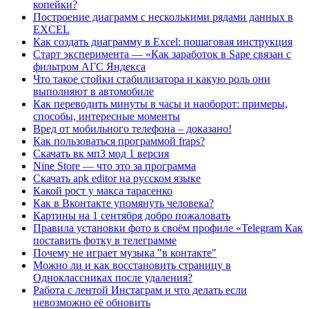
копейки?
Построение диаграмм с несколькими рядами данных в
EXCEL
Как создать диаграмму в Excel: пошаговая инструкция
Старт эксперимента — «Как заработок в Sape связан с
фильтром АГС Яндекса
Что такое стойки стабилизатора и какую роль они
выполняют в автомобиле
Как переводить минуты в часы и наоборот: примеры,
способы, интересные моменты
Вред от мобильного телефона – доказано!
Как пользоваться программой fraps?
Скачать вк мп3 мод 1 версия
Nine Store — что это за программа
Скачать apk editor на русском языке
Какой рост у макса тарасенко
Как в Вконтакте упомянуть человека?
Картины на 1 сентября добро пожаловать
Правила установки фото в своём профиле «Telegram Как
поставить фотку в телеграмме
Почему не играет музыка "в контакте"
Можно ли и как восстановить страницу в
Одноклассниках после удаления?
Работа с лентой Инстаграм и что делать если
невозможно её обновить