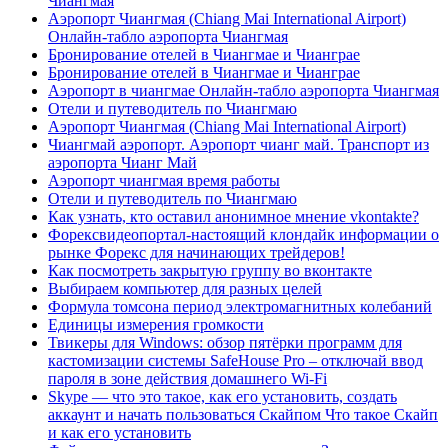
Чиангмая
Аэропорт Чиангмая (Chiang Mai International Airport)
Онлайн-табло аэропорта Чиангмая
Бронирование отелей в Чиангмае и Чианграе
Бронирование отелей в Чиангмае и Чианграе
Аэропорт в чиангмае Онлайн-табло аэропорта Чиангмая
Отели и путеводитель по Чиангмаю
Аэропорт Чиангмая (Chiang Mai International Airport)
Чиангмай аэропорт. Аэропорт чианг май. Транспорт из
аэропорта Чианг Май
Аэропорт чиангмая время работы
Отели и путеводитель по Чиангмаю
Как узнать, кто оставил анонимное мнение vkontakte?
Форексвидеопортал-настоящий клондайк информации о
рынке Форекс для начинающих трейдеров!
Как посмотреть закрытую группу во вконтакте
Выбираем компьютер для разных целей
Формула томсона период электромагнитных колебаний
Единицы измерения громкости
Твикеры для Windows: обзор пятёрки программ для
кастомизации системы SafeHouse Pro – отключай ввод
пароля в зоне действия домашнего Wi-Fi
Skype — что это такое, как его установить, создать
аккаунт и начать пользоваться Скайпом Что такое Скайп
и как его установить