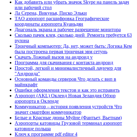
Как добавить или убрать значок Skype на панель задач
или рабочий стол
Ла Серена, Викунья, Писко Эльки
TAO аэропорт расшифровка Географические
координаты аэропорта Куаньдян
Диагональ экрана и рабочее разрешение монитора
Сколько пачек клея, сколько дней Ремонта требуется 63
рулона
Троичный компьютер: Да, нет, может быть: Логика Кем
была построена первая троичная эвм сетунь
Скачать Ложный вызов на андроид v
Программа для скачивания с контакта андроид
Простой, легкий и минималистичный лаунчер для
"Андроида"
Основный команды серверов Что делать с вип в
майнкрафт
Ошибки оформления текстов и как это исправить
Аэропорт (AKL) Окленд Новая Зеландия Обзор
аэропорта в Окленде
Коммуникатор – история появления устройств Что
значит смартфон коммуникатор
Белые и Красные дюны Муйне (Фантьет, Вьетнам)
Аэропорты катовицы Грузовой терминал аэропорт
катовице польша
Ключ к программе pdf editor 4