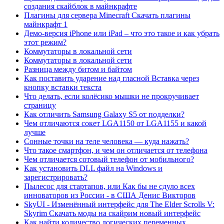
создания скайблок в майнкрафте
Плагины для сервера Minecraft Скачать плагины
майнкрафт 1
Демо-версия iPhone или iPad – что это такое и как убрать
этот режим?
Коммутаторы в локальной сети
Коммутаторы в локальной сети
Разница между битом и байтом
Как поставить ударение над гласной Вставка через
кнопку вставки текста
Что делать, если колёсико мышки не прокручивает
страницу
Как отличить Samsung Galaxy S5 от подделки?
Чем отличаются сокет LGA1150 от LGA1155 и какой
лучше
Сонные точки на теле человека — куда нажать?
Что такое смартфон, и чем он отличается от телефона
Чем отличается сотовый телефон от мобильного?
Как установить DLL файл на Windows и
зарегистрировать?
Пылесос для стартапов, или Как бы не сдуло всех
инноваторов из России - в США Денис Викторов
SkyUI - Изменённый интерфейс для The Elder Scrolls V:
Skyrim Скачать моды на скайрим новый интерфейс
Как найти количество логических переменных