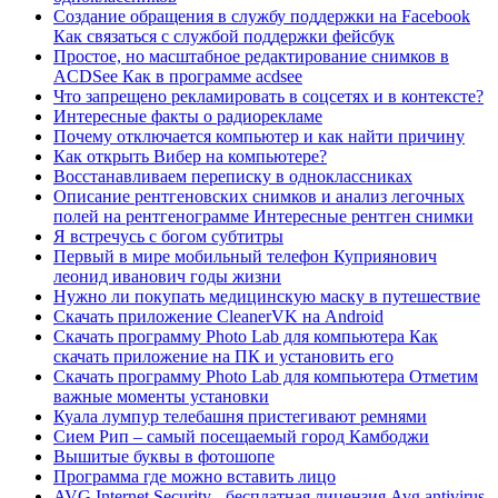
Создание обращения в службу поддержки на Facebook
Как связаться с службой поддержки фейсбук
Простое, но масштабное редактирование снимков в
ACDSee Как в программе acdsee
Что запрещено рекламировать в соцсетях и в контексте?
Интересные факты о радиорекламе
Почему отключается компьютер и как найти причину
Как открыть Вибер на компьютере?
Восстанавливаем переписку в одноклассниках
Описание рентгеновских снимков и анализ легочных
полей на рентгенограмме Интересные рентген снимки
Я встречусь с богом субтитры
Первый в мире мобильный телефон Куприянович
леонид иванович годы жизни
Нужно ли покупать медицинскую маску в путешествие
Скачать приложение CleanerVK на Android
Скачать программу Photo Lab для компьютера Как
скачать приложение на ПК и установить его
Скачать программу Photo Lab для компьютера Отметим
важные моменты установки
Куала лумпур телебашня пристегивают ремнями
Сием Рип – самый посещаемый город Камбоджи
Вышитые буквы в фотошопе
Программа где можно вставить лицо
AVG Internet Security - бесплатная лицензия Avg antivirus