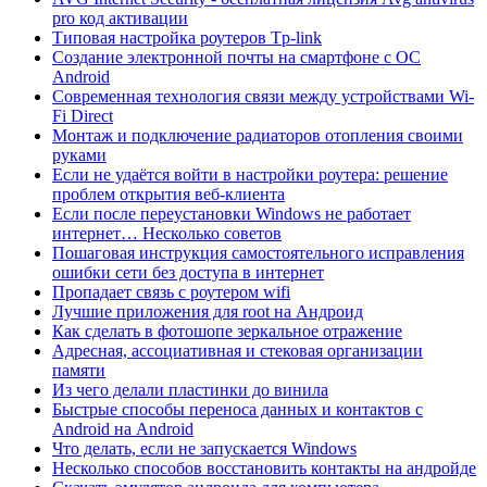
pro код активации
Типовая настройка роутеров Tp-link
Создание электронной почты на смартфоне с ОС
Android
Современная технология связи между устройствами Wi-
Fi Direct
Монтаж и подключение радиаторов отопления своими
руками
Если не удаётся войти в настройки роутера: решение
проблем открытия веб-клиента
Если после переустановки Windows не работает
интернет… Несколько советов
Пошаговая инструкция самостоятельного исправления
ошибки сети без доступа в интернет
Пропадает связь с роутером wifi
Лучшие приложения для root на Андроид
Как сделать в фотошопе зеркальное отражение
Адресная, ассоциативная и стековая организации
памяти
Из чего делали пластинки до винила
Быстрые способы переноса данных и контактов с
Android на Android
Что делать, если не запускается Windows
Несколько способов восстановить контакты на андройде