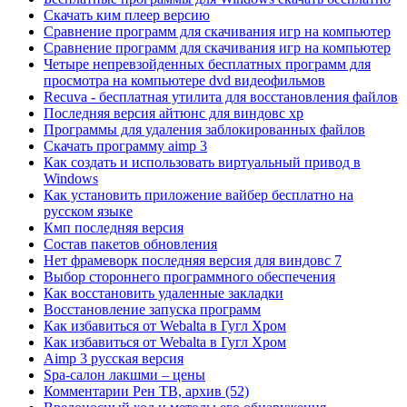
Скачать ким плеер версию
Сравнение программ для скачивания игр на компьютер
Сравнение программ для скачивания игр на компьютер
Четыре непревзойденных бесплатных программ для
просмотра на компьютере dvd видеофильмов
Recuva - бесплатная утилита для восстановления файлов
Последняя версия айтюнс для виндовс хр
Программы для удаления заблокированных файлов
Скачать программу aimp 3
Как создать и использовать виртуальный привод в
Windows
Как установить приложение вайбер бесплатно на
русском языке
Кмп последняя версия
Состав пакетов обновления
Нет фрамеворк последняя версия для виндовс 7
Выбор стороннего программного обеспечения
Как восстановить удаленные закладки
Восстановление запуска программ
Как избавиться от Webalta в Гугл Хром
Как избавиться от Webalta в Гугл Хром
Aimp 3 русская версия
Spa-салон лакшми – цены
Комментарии Рен ТВ, архив (52)