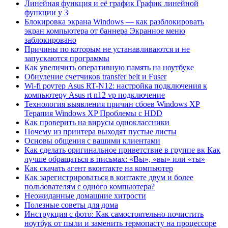
Линейная функция и её график График линейной
функции y 3
Блокировка экрана Windows — как разблокировать
экран компьютера от баннера Экранное меню
заблокировано
Причины по которым не устанавливаются и не
запускаются программы
Как увеличить оперативную память на ноутбуке
Обнуление счетчиков transfer belt и Fuser
Wi-fi роутер Asus RT-N12: настройка подключения к
компьютеру Asus rt n12 vp подключение
Технология выявления причин сбоев Windows XP
Терапия Windows XP Проблемы с HDD
Как проверить на вирусы одноклассники
Почему из принтера выходят пустые листы
Основы общения с вашими клиентами
Как сделать оригинальное приветствие в группе вк Как
лучше обращаться в письмах: «Вы», «вы» или «ты»
Как скачать агент вконтакте на компьютер
Как зарегистрироваться в контакте двум и более
пользователям с одного компьютера?
Неожиданные домашние хитрости
Полезные советы для дома
Инструкция с фото: Как самостоятельно почистить
ноутбук от пыли и заменить термопасту на процессоре