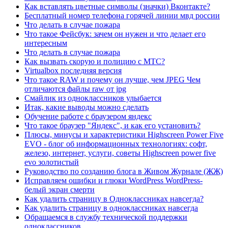
Как вставлять цветные символы (значки) Вконтакте?
Бесплатный номер телефона горячей линии мвд россии
Что делать в случае пожара
Что такое Фейсбук: зачем он нужен и что делает его
интересным
Что делать в случае пожара
Как вызвать скорую и полицию с МТС?
Virtualbox последняя версия
Что такое RAW и почему он лучше, чем JPEG Чем
отличаются файлы raw от jpg
Смайлик из одноклассников улыбается
Итак, какие выводы можно сделать
Обучение работе с браузером яндекс
Что такое браузер "Яндекс", и как его установить?
Плюсы, минусы и характеристики Highscreen Power Five
EVO - блог об информационных технологиях: софт,
железо, интернет, услуги, советы Highscreen power five
evo золотистый
Руководство по созданию блога в Живом Журнале (ЖЖ)
Исправляем ошибки и глюки WordPress WordPress-
белый экран смерти
Как удалить страницу в Одноклассниках навсегда?
Как удалить страницу в одноклассниках навсегда
Обращаемся в службу технической поддержки
одноклассников