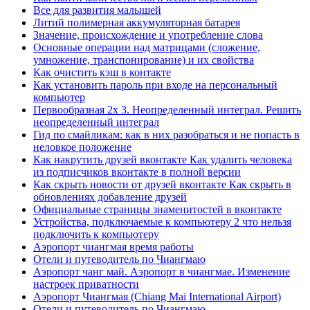
Все для развития малышей
Литий полимерная аккумуляторная батарея
Значение, происхождение и употребление слова
Основные операции над матрицами (сложение,
умножение, транспонирование) и их свойства
Как очистить кэш в контакте
Как установить пароль при входе на персональный
компьютер
Первообразная 2х 3. Неопределенный интеграл. Решить
неопределенный интеграл
Гид по смайликам: как в них разобраться и не попасть в
неловкое положение
Как накрутить друзей вконтакте Как удалить человека
из подписчиков вконтакте в полной версии
Как скрыть новости от друзей вконтакте Как скрыть в
обновлениях добавление друзей
Официальные страницы знаменитостей в вконтакте
Устройства, подключаемые к компьютеру 2 что нельзя
подключить к компьютеру
Аэропорт чиангмая время работы
Отели и путеводитель по Чиангмаю
Аэропорт чанг май. Аэропорт в чиангмае. Изменение
настроек приватности
Аэропорт Чиангмая (Chiang Mai International Airport)
Отели и путеводитель по Чиангмаю