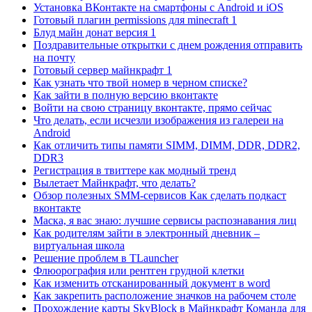
Установка ВКонтакте на смартфоны с Android и iOS
Готовый плагин permissions для minecraft 1
Блуд майн донат версия 1
Поздравительные открытки с днем рождения отправить
на почту
Готовый сервер майнкрафт 1
Как узнать что твой номер в черном списке?
Как зайти в полную версию вконтакте
Войти на свою страницу вконтакте, прямо сейчас
Что делать, если исчезли изображения из галереи на
Android
Как отличить типы памяти SIMM, DIMM, DDR, DDR2,
DDR3
Регистрация в твиттере как модный тренд
Вылетает Майнкрафт, что делать?
Обзор полезных SMM-сервисов Как сделать подкаст
вконтакте
Маска, я вас знаю: лучшие сервисы распознавания лиц
Как родителям зайти в электронный дневник –
виртуальная школа
Решение проблем в TLauncher
Флюорография или рентген грудной клетки
Как изменить отсканированный документ в word
Как закрепить расположение значков на рабочем столе
Прохождение карты SkyBlock в Майнкрафт Команда для