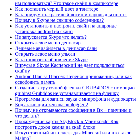
им пользоваться? Что такое скайп в компьютере
Как поставить черный цвет в твиттере
Как придумать красивый логин и пароль для почты
Почему в Skype не слышно собеседника?
Как установить и настроить скайп на андроиде
установка android на скайп
Не запускается Skype что делать?
Открыть левое меню денпасар
Дешевые авиабилеты в денпасар бали
Открыть левое меню ульсан
Как отключить обновление Skype
Вирусы в Skype Касперский не дает подключиться
скайпу
Android Шаг за Шагом: Перенос приложений, или как
освободить память
Создание загрузочной флешки GRUB4DOS с помощью
grubinst Grub4dos не устанавливается на флешку
Программы для записи звука с микрофона и аудиокарты
Код активации zemana antilogger 2
Почему не открываются сообщения в Вк – причины и
что делать?
Прохождение карты SkyBlock в Майнкрафт Как
построить доход камня на скай блоке
Искусственный интеллект для Minecraft или что такое
Malmo?