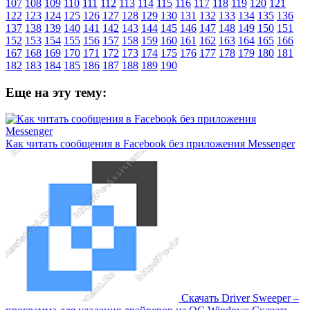
107
108
109
110
111
112
113
114
115
116
117
118
119
120
121
122
123
124
125
126
127
128
129
130
131
132
133
134
135
136
137
138
139
140
141
142
143
144
145
146
147
148
149
150
151
152
153
154
155
156
157
158
159
160
161
162
163
164
165
166
167
168
169
170
171
172
173
174
175
176
177
178
179
180
181
182
183
184
185
186
187
188
189
190
Еще на эту тему:
Как читать сообщения в Facebook без приложения Messenger
Скачать Driver Sweeper –