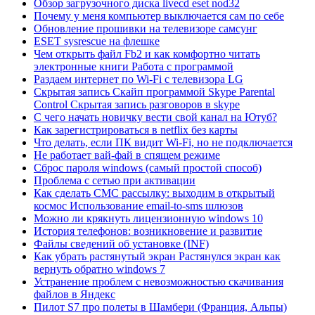
Обзор загрузочного диска livecd eset nod32
Почему у меня компьютер выключается сам по себе
Обновление прошивки на телевизоре самсунг
ESET sysrescue на флешке
Чем открыть файл Fb2 и как комфортно читать
электронные книги Работа с программой
Раздаем интернет по Wi-Fi с телевизора LG
Скрытая запись Скайп программой Skype Parental
Control Скрытая запись разговоров в skype
C чего начать новичку вести свой канал на Ютуб?
Как зарегистрироваться в netflix без карты
Что делать, если ПК видит Wi-Fi, но не подключается
Не работает вай-фай в спящем режиме
Сброс пароля windows (самый простой способ)
Проблема с сетью при активации
Как сделать СМС рассылку: выходим в открытый
космос Использование email-to-sms шлюзов
Можно ли крякнуть лицензионную windows 10
История телефонов: возникновение и развитие
Файлы сведений об установке (INF)
Как убрать растянутый экран Растянулся экран как
вернуть обратно windows 7
Устранение проблем с невозможностью скачивания
файлов в Яндекс
Пилот S7 про полеты в Шамбери (Франция, Альпы)