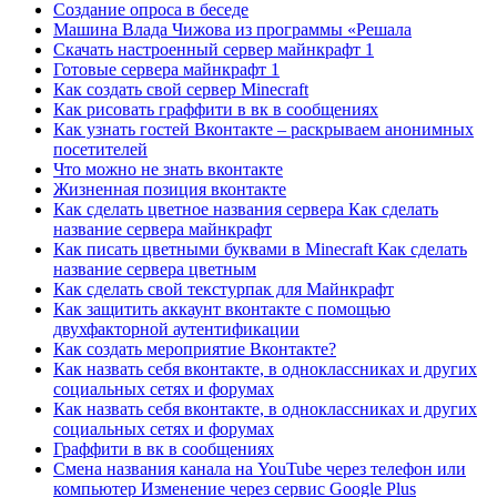
Создание опроса в беседе
Машина Влада Чижова из программы «Решала
Скачать настроенный сервер майнкрафт 1
Готовые сервера майнкрафт 1
Как создать свой сервер Minecraft
Как рисовать граффити в вк в сообщениях
Как узнать гостей Вконтакте – раскрываем анонимных
посетителей
Что можно не знать вконтакте
Жизненная позиция вконтакте
Как сделать цветное названия сервера Как сделать
название сервера майнкрафт
Как писать цветными буквами в Minecraft Как сделать
название сервера цветным
Как сделать свой текстурпак для Майнкрафт
Как защитить аккаунт вконтакте с помощью
двухфакторной аутентификации
Как создать мероприятие Вконтакте?
Как назвать себя вконтакте, в одноклассниках и других
социальных сетях и форумах
Как назвать себя вконтакте, в одноклассниках и других
социальных сетях и форумах
Граффити в вк в сообщениях
Смена названия канала на YouTube через телефон или
компьютер Изменение через сервис Google Plus