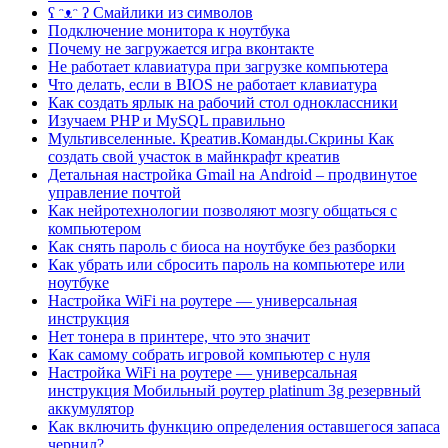
ʕ ᵔᴥᵔ ʔ Смайлики из символов
Подключение монитора к ноутбука
Почему не загружается игра вконтакте
Не работает клавиатура при загрузке компьютера
Что делать, если в BIOS не работает клавиатура
Как создать ярлык на рабочий стол одноклассники
Изучаем PHP и MySQL правильно
Мультивселенные. Креатив.Команды.Скрины Как
создать свой участок в майнкрафт креатив
Детальная настройка Gmail на Android – продвинутое
управление почтой
Как нейротехнологии позволяют мозгу общаться с
компьютером
Как снять пароль с биоса на ноутбуке без разборки
Как убрать или сбросить пароль на компьютере или
ноутбуке
Настройка WiFi на роутере — универсальная
инструкция
Нет тонера в принтере, что это значит
Как самому собрать игровой компьютер с нуля
Настройка WiFi на роутере — универсальная
инструкция Мобильный роутер platinum 3g резервный
аккумулятор
Как включить функцию определения оставшегося запаса
чернил?