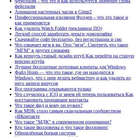
Фейспалм – что это и как используется Значение слова
фейспалм
Анимация настенных часов в Gimp2
Профессиональная изоляция Фолдер – что это такое и
как применяется
Как удалить Watch Folder (рекламное ПО)
Легкий способ заработать деньги домохозяйке
Скачивайте софт бесплатно, без регистрации и смс
Что означает мгм в вк. Ооо "мгм". Смотреть что такое
"МГМ" в других словарях
Как вернуть старый дизайн ютуб Как перейти на старую
версию ютуба
Лучшие бесплатные почтовые клиенты для Windows
Файл Hosts — что это такое, где он находится в
Windows, что с ним делать вебмастеру и как удалить из
него записи вирусов
Все программы открываются только
Что случилось с ICQ и зачем ей теперь пользоваться Как
восстановить пропавшие контакты
Что такое фид и кому он нужен?
Как MDK стало самым скандальным сообществом
«ВКонтакте
Что такое "МДК" в современном понимании?
Кто такие фолловеры и что такое фолловинг
Обновлённая боевая система