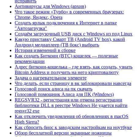
исправить
Антивирусы для Windows (архив)
Что такое режим «Турбо» в современных браузерах:
Chrome, Яндекс, Opera
Создать ярлык подключения к Интернет в папке
"Автозагрузка"
Создаём загрузочный USB диск с Windows из под Linux
Какую приставку Смарт ТВ (Android TV box), какой
Андроид медиаплеер (ТВ бокс) выбрать
История изменений в сборке
Как создать Биткоин (BTC) кошелек — полезные
рекомендации
Адрес биткоин-кошелька – где взять, как создать, узнать
Bitcoin Address и получить на него криптовалюту
Задача о нагревательном элементе
Что делать, если страницу в вк заблокировали навсегда
Голосовой поиск алиса на пк скачать
Голосовой помощник Алиса для ПК (Windows)
REGSVR32 - регистрация или отмена регистрации
библиотеки DLL в реестре Windows Не удается найти
regsvr32 exe
Как отключить уведомления об обновлениях в macOS
High Sierra?
Как сбросить биос к заводским настройкам на ноутбуке
Обзор бесплатной версии экранные ножницы