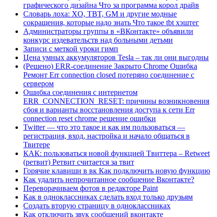
графического дизайна Что за программа корол драйв
Словарь лоха: XO, TBT, GM и другие модные
сокращения, которые надо знать Что такое tbt хэштег
Администраторы группы в «ВКонтакте» объявили
конкурс издевательств над больными детьми
Записи с меткой уроки гимп
Цена умных аккумуляторов Tesla – так ли они выгодны
(Решено) ERR-соединение Закрыто Chrome Ошибка
Ремонт Err connection closed потеряно соединение с
сервером
Ошибка соединения с интернетом
ERR_CONNECTION_RESET: причины возникновения
сбоя и варианты восстановления доступа к сети Err
connection reset chrome решение ошибки
Twitter — что это такое и как им пользоваться —
регистрация, вход, настройка и начало общаться в
Твитере
КАК: пользоваться новой функцией Tвиттера – Retweet
(ретвит) Ретвит считается за твит
Горячие клавиши в вк Как подключить новую функцию
Как удалить непрочитанное сообщение Вконтакте?
Переворачиваем фотов в редакторе Paint
Как в одноклассниках сделать вход только друзьям
Создать вторую страницу в одноклассниках
Как отключить звук сообщений вконтакте