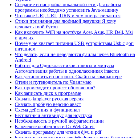
Создание и настройка локальной сети Для работы
программы необходимо установить Java-машину
Что такое URI, URL, URN и чем они различаются
Стихи признания для любимой девушки Я хочу
целовать твой бутон
Как включить WiFi на ноутбуке Acer, Asus, HP, Dell, Msi
и других
Почему не хватает питания USB-устройствам Usb с доп
питанием
Что делать, если не передаются файлы через Bluetooth на
Android
Роботы для Одноклассников: плюсы и минусы
Автоматизация работы в одноклассниках imacros
Как установить и настроить Скайп на компьютере
Отели и путеводитель по Чиангмаю
Как происходит процесс обновления?
Как записать диск в программе
Скачать kmplayer русская версия
Скачать пробную версию аваст
Схема действия и функционал
Бесплатный антивирус для ноутбука
Необходимость в ручной дефрагментации
Ключевые особенности Dr Web Cureit
Скачать программу для чтения djvu и pdf
Бесплатные программы для Windows скачать бесплатно