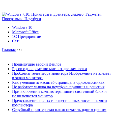
Windows 10
Microsoft Office
1C Предприятие
Сеть
Главная
›
›
›
Предыдущие версии файлов
Epson одновременно мигают две лампочки
Проблемы телевизора-монитора Изображение не влезает
в экран монитора
Как уменьшить масштаб страницы в одноклассниках
Не работает мышка на ноутбуке: причины и решения
При включении компьютера пищит системный блок и
не включается монитор
Представление целых и вещественных чисел в памяти
компьютера
Струйный принтер стал плохо печатать одним цветом