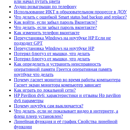
или начал путать цвета
Аудио розыгрыши по телефону
Использование ИКТ в образовательном процессе в ДОУ
Что делать с ошибкой Smart status bad backup and replace?
Как войти, если забыл пароль Вконтакте?
Что делать, если забыл пароль вконтакте?
Как изменить телефон вконтакте
Переустановка Windows на ноутбуке HP Если не
подходит GPT
Переустановка Windows на ноутбуке HP
Потерял блютуз от мышки, что делать
Потерял блютуз от мышки, что делать
Как определить и устранить неисправность
оперативной памяти Греется оперативная память
ноутбуке что делать
Почему гаснет монитор во время работы компьютера
Гаснет экран монитора компьютер зависает
Как играть по локальной сети?
HP Pavilion dv6: характеристики и отзывы Hp pavilion
dv6 параметры
Почему ноутбук сам выключается?
Что делать, если не показывает видео в интернете, а
флеш плеер установлен?
Линейная функция и её график Свойства линейной
функции