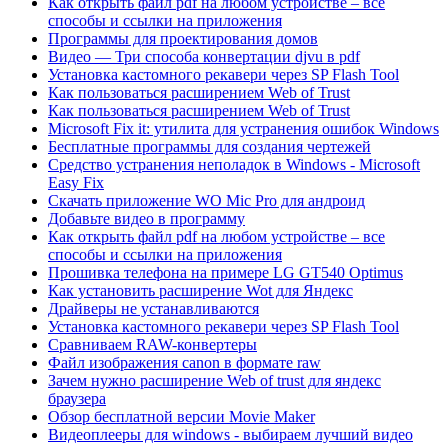
Как открыть файл pdf на любом устройстве – все
способы и ссылки на приложения
Программы для проектирования домов
Видео — Три способа конвертации djvu в pdf
Установка кастомного рекавери через SP Flash Tool
Как пользоваться расширением Web of Trust
Как пользоваться расширением Web of Trust
Microsoft Fix it: утилита для устранения ошибок Windows
Бесплатные программы для создания чертежей
Средство устранения неполадок в Windows - Microsoft
Easy Fix
Скачать приложение WO Mic Pro для андроид
Добавьте видео в программу
Как открыть файл pdf на любом устройстве – все
способы и ссылки на приложения
Прошивка телефона на примере LG GT540 Optimus
Как установить расширение Wot для Яндекс
Драйверы не устанавливаются
Установка кастомного рекавери через SP Flash Tool
Сравниваем RAW-конвертеры
Файл изображения canon в формате raw
Зачем нужно расширение Web of trust для яндекс
браузера
Обзор бесплатной версии Movie Maker
Видеоплееры для windows - выбираем лучший видео