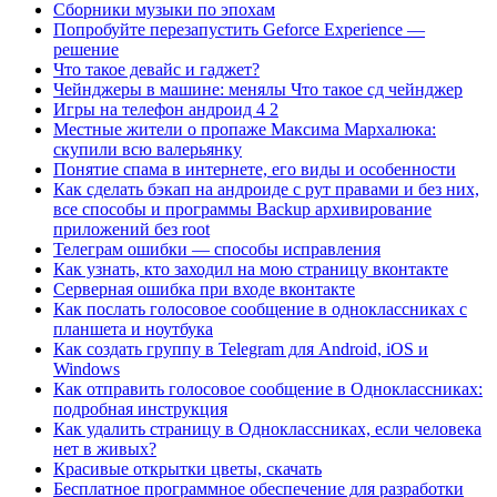
Сборники музыки по эпохам
Попробуйте перезапустить Geforce Experience —
решение
Что такое девайс и гаджет?
Чейнджеры в машине: менялы Что такое сд чейнджер
Игры на телефон андроид 4 2
Местные жители о пропаже Максима Мархалюка:
скупили всю валерьянку
Понятие спама в интернете, его виды и особенности
Как сделать бэкап на андроиде с рут правами и без них,
все способы и программы Backup архивирование
приложений без root
Телеграм ошибки — способы исправления
Как узнать, кто заходил на мою страницу вконтакте
Серверная ошибка при входе вконтакте
Как послать голосовое сообщение в одноклассниках с
планшета и ноутбука
Как создать группу в Telegram для Android, iOS и
Windows
Как отправить голосовое сообщение в Одноклассниках:
подробная инструкция
Как удалить страницу в Одноклассниках, если человека
нет в живых?
Красивые открытки цветы, скачать
Бесплатное программное обеспечение для разработки