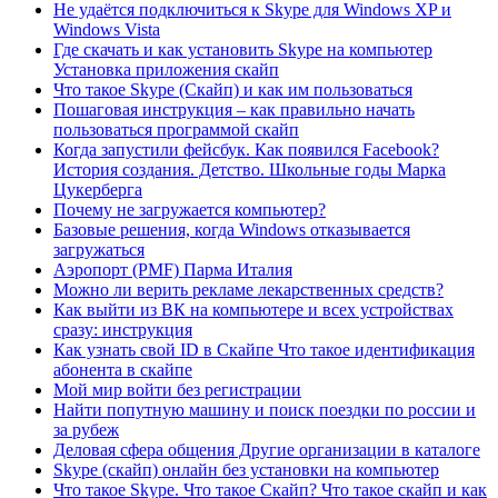
Не удаётся подключиться к Skype для Windows XP и
Windows Vista
Где скачать и как установить Skype на компьютер
Установка приложения скайп
Что такое Skype (Скайп) и как им пользоваться
Пошаговая инструкция – как правильно начать
пользоваться программой скайп
Когда запустили фейсбук. Как появился Facebook?
История создания. Детство. Школьные годы Марка
Цукерберга
Почему не загружается компьютер?
Базовые решения, когда Windows отказывается
загружаться
Аэропорт (PMF) Парма Италия
Можно ли верить рекламе лекарственных средств?
Как выйти из ВК на компьютере и всех устройствах
сразу: инструкция
Как узнать свой ID в Скайпе Что такое идентификация
абонента в скайпе
Мой мир войти без регистрации
Найти попутную машину и поиск поездки по россии и
за рубеж
Деловая сфера общения Другие организации в каталоге
Skype (скайп) онлайн без установки на компьютер
Что такое Skype. Что такое Скайп? Что такое скайп и как