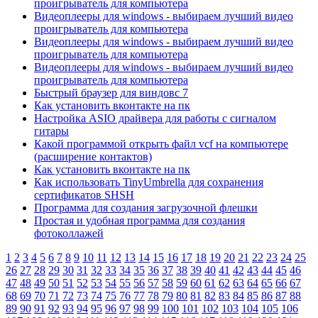
проигрыватель для компьютера
Видеоплееры для windows - выбираем лучший видео
проигрыватель для компьютера
Видеоплееры для windows - выбираем лучший видео
проигрыватель для компьютера
Видеоплееры для windows - выбираем лучший видео
проигрыватель для компьютера
Быстрый браузер для виндовс 7
Как установить вконтакте на пк
Настройка ASIO драйвера для работы с сигналом
гитары
Какой программой открыть файл vcf на компьютере
(расширение контактов)
Как установить вконтакте на пк
Как использовать TinyUmbrella для сохранения
сертификатов SHSH
Программа для создания загрузочной флешки
Простая и удобная программа для создания
фотоколлажей
1
2
3
4
5
6
7
8
9
10
11
12
13
14
15
16
17
18
19
20
21
22
23
24
25
26
27
28
29
30
31
32
33
34
35
36
37
38
39
40
41
42
43
44
45
46
47
48
49
50
51
52
53
54
55
56
57
58
59
60
61
62
63
64
65
66
67
68
69
70
71
72
73
74
75
76
77
78
79
80
81
82
83
84
85
86
87
88
89
90
91
92
93
94
95
96
97
98
99
100
101
102
103
104
105
106