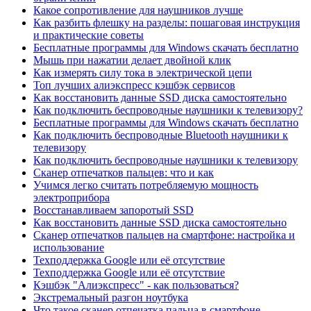
Какое сопротивление для наушников лучше
Как разбить флешку на разделы: пошаговая инструкция
и практические советы
Бесплатные программы для Windows скачать бесплатно
Мышь при нажатии делает двойной клик
Как измерять силу тока в электрической цепи
Топ лучших алиэкспресс кэшбэк сервисов
Как восстановить данные SSD диска самостоятельно
Как подключить беспроводные наушники к телевизору?
Бесплатные программы для Windows скачать бесплатно
Как подключить беспроводные Bluetooth наушники к
телевизору
Как подключить беспроводные наушники к телевизору
Сканер отпечатков пальцев: что и как
Учимся легко считать потребляемую мощность
электроприбора
Восстанавливаем запоротый SSD
Как восстановить данные SSD диска самостоятельно
Сканер отпечатков пальцев на смартфоне: настройка и
использование
Техподдержка Google или её отсутствие
Техподдержка Google или её отсутствие
Кэшбэк "Алиэкспресс" - как пользоваться?
Экстремальный разгон ноутбука
Что такое сканер отпечатка пальца в смартфоне