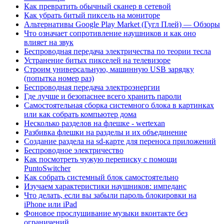
Как превратить обычный сканер в сетевой
Как убрать битый пиксель на мониторе
Альтернативы Google Play Market (Гугл Плей) — Обзоры
Что означает сопротивление наушников и как оно
влияет на звук
Беспроводная передача электричества по теории тесла
Устранение битых пикселей на телевизоре
Строим универсальную, машинную USB зарядку
(попытка номер раз)
Беспроводная передача электроэнергии
Где лучше и безопаснее всего хранить пароли
Самостоятельная сборка системного блока в картинках
или как собрать компьютер дома
Несколько разделов на флешке - wertexan
Разбивка флешки на разделы и их объединение
Создание раздела на sd-карте для переноса приложений
Беспроводное электричество
Как посмотреть чужую переписку с помощи
PuntoSwitcher
Как собрать системный блок самостоятельно
Изучаем характеристики наушников: импеданс
Что делать, если вы забыли пароль блокировки на
iPhone или iPad
Фоновое прослушивание музыки вконтакте без
ограничений