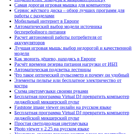
Самая дорогая игровая мышка для компьютера
Сервис жёсткого диска – обзор лучших программ для
работы с разделами
Мобильный интернет в Европе
Автоматический выбор модели источника
бесперебойного питания
Расчет автономной работы потребителя от
аккумуляторов
Лучшая игровая мышь: выбор недорогой и качественной
модели
Как звонить дёшево, находясь в Европе
Расчёт времени резерва питания нагрузки от ИБП
Автоматическая подсветка лестницы
Что такое оптический пульсометр и почему он удобный
Элементы пельтье или бесплатное электричество от
костра
Схема цветомузыки своими руками
Бесплатная программа Virtual DJ превратить компьютер
диджейский микшерский пульт
Faststone image viewer онлайн на русском языке
Бесплатная программа Virtual DJ превратить компьютер
диджейский микшерский пульт
Простая светодиодная цветомузыка
Photo viewer v 2.25 на русском языке