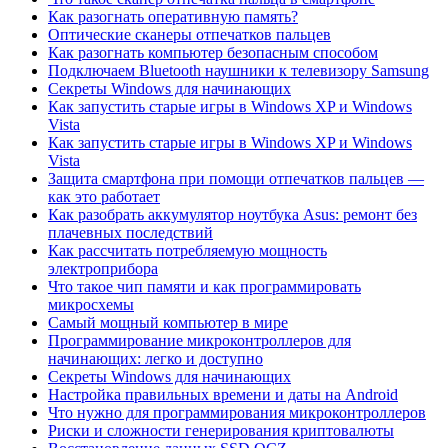
Как разогнать оперативную память?
Оптические сканеры отпечатков пальцев
Как разогнать компьютер безопасным способом
Подключаем Bluetooth наушники к телевизору Samsung
Секреты Windows для начинающих
Как запустить старые игры в Windows XP и Windows
Vista
Как запустить старые игры в Windows XP и Windows
Vista
Защита смартфона при помощи отпечатков пальцев —
как это работает
Как разобрать аккумулятор ноутбука Asus: ремонт без
плачевных последствий
Как рассчитать потребляемую мощность
электроприбора
Что такое чип памяти и как программировать
микросхемы
Самый мощный компьютер в мире
Программирование микроконтроллеров для
начинающих: легко и доступно
Секреты Windows для начинающих
Настройка правильных времени и даты на Android
Что нужно для программирования микроконтроллеров
Риски и сложности генерирования криптовалюты