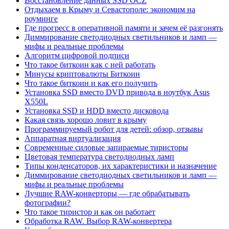
Восстановление данных SSD OCZ
Отдыхаем в Крыму и Севастополе: экономим на
роуминге
Где прогресс в оперативной памяти и зачем её разгонять
Диммирование светодиодных светильников и ламп —
мифы и реальные проблемы
Алгоритм цифровой подписи
Что такое биткоин как с ней работать
Минусы криптовалюты Биткоин
Что такое биткоин и как его получить
Установка SSD вместо DVD привода в ноутбук Asus
X550L
Установка SSD и HDD вместо дисковода
Какая связь хорошо ловит в крыму
Программируемый робот для детей: обзор, отзывы
Аппаратная виртуализация
Современные силовые запираемые тиристоры
Цветовая температура светодиодных ламп
Типы конденсаторов, их характеристики и назначение
Диммирование светодиодных светильников и ламп —
мифы и реальные проблемы
Лучшие RAW-конверторы — где обрабатывать
фотографии?
Что такое тиристор и как он работает
Обработка RAW. Выбор RAW-конвертера