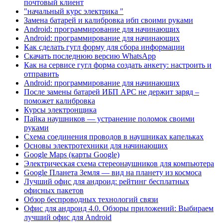
почтовый клиент
"начальный курс электрика "
Замена батарей и калибровка ибп своими руками
Android: программирование для начинающих
Android: программирование для начинающих
Как сделать гугл форму для сбора информации
Скачать последнюю версию WhatsApp
Как на сервисе гугл форма создать анкету: настроить и
отправить
Android: программирование для начинающих
После замены батарей ИБП APC не держит заряд –
поможет калибровка
Курсы электронщика
Пайка наушников — устранение поломок своими
руками
Схема соединения проводов в наушниках капельках
Основы электротехники для начинающих
Google Maps (карты Google)
Электрическая схема стереонаушников для компьютера
Google Планета Земля — вид на планету из космоса
Лучший офис для андроид: рейтинг бесплатных
офисных пакетов
Обзор беспроводных технологий связи
Офис для андроид 4.0. Обзоры приложений: Выбираем
лучший офис для Android