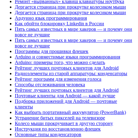
Ремонт «вырванных» клавиш клавиатуры ноутбука
Дергается страница при прокрутке колесиком мыши
Дергается страница при прокрутке колесиком мыши
Ардуино язык программирования
Как обойти блокировку Linkedin в России
Пять самых известных в мире хакеров — и почему они
вовсе не лучшие
Пять самых известных в мире хакеров — и почему они
вовсе не лучшие
Программы для прошивки флешек
Arduino и совместимые языки программирования
Arduino: примеры того, что можно сделать
Рейтинг лучших почтовых клиентов для Android
Радиоэлементы из старой аппаратуры: конденсаторы
Рейтинг программ для изменения голоса
Способы отслеживания человека
Рейтинг лучших почтовых клиентов для Android
Почтовые клиенты для Android — какой лучше
Подборка приложений для Android — почтовые
клиенты
Как выбрать портативный аккумулятор (PowerBank)
Устранение битых пикселей на телевизоре
Колесо мыши прокручивает в другую сторону
Инструкция по восстановлению флешек
Основные типы конденсаторов