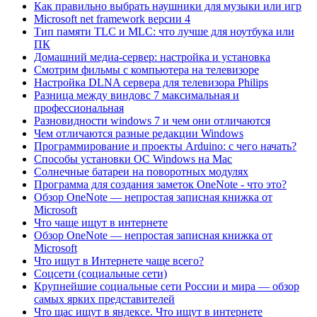
Как правильно выбрать наушники для музыки или игр
Microsoft net framework версии 4
Тип памяти TLC и MLC: что лучше для ноутбука или
ПК
Домашний медиа-сервер: настройка и установка
Смотрим фильмы с компьютера на телевизоре
Настройка DLNA сервера для телевизора Philips
Разница между виндовс 7 максимальная и
профессиональная
Разновидности windows 7 и чем они отличаются
Чем отличаются разные редакции Windows
Программирование и проекты Arduino: с чего начать?
Способы установки ОС Windows на Mac
Солнечные батареи на поворотных модулях
Программа для создания заметок OneNote - что это?
Обзор OneNote — непростая записная книжка от
Microsoft
Что чаще ищут в интернете
Обзор OneNote — непростая записная книжка от
Microsoft
Что ищут в Интернете чаще всего?
Соцсети (социальные сети)
Крупнейшие социальные сети России и мира — обзор
самых ярких представителей
Что щас ищут в яндексе. Что ищут в интернете