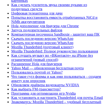
картинках
Как сделать усилитель звука своими руками из
подручных средств
Цифровая телеантенна для дачи
Попытка восстановить емкость отработанных NiCd и
NiMh аккумуляторов
Hola дополнение для браузера для Chrome
Запуск подозрительных файлов
Компьютерная песочница Sandboxie - защитит ваш ПК
Скачать последнюю версию WhatsApp
Скачать последнюю версию WhatsApp
Mozilla Thunderbird (почтовый клиент)
Mozilla Thunderbird: Полное руководство пользования
Как слушать музыку во «ВКонтакте» на iPhone без
ограничений (новый способ)
Расширение Hola для браузеров
Yahoo Mail — обновленная бесплатная почта
Пользовались почтой от Yahoo?
Что такое гугл формы и как ими пользоваться – создаем
анкету или опросник
Обновляем драйвера видеокарты NVIDIA
Как выбрать FM-трансмиттер?
Программа для оптимизации игр Nvidia
Как установить и настроить Thunderbird для почты Email
Знакомьтесь: Mozilla Thunderbird – удобный бесплатный