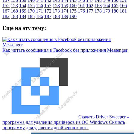
137
138
139
140
141
142
143
144
145
146
147
148
149
150
151
152
153
154
155
156
157
158
159
160
161
162
163
164
165
166
167
168
169
170
171
172
173
174
175
176
177
178
179
180
181
182
183
184
185
186
187
188
189
190
Еще на эту тему:
Как читать сообщения в Facebook без приложения Messenger
Скачать Driver Sweeper –
программа для удаления драйверов из OC Windows Скачать
программу для удаления драйверов карты