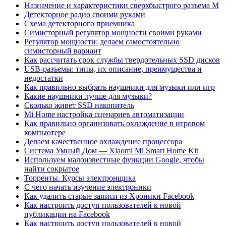
Назначение и характеристики сверхбыстрого разъема M
Детекторное радио своими руками
Схема детекторного приемника
Симисторный регулятор мощности своими руками
Регулятор мощности: делаем самостоятельно
симисторный вариант
Как рассчитать срок службы твердотельных SSD дисков
USB-разъемы: типы, их описание, преимущества и
недостатки
Как правильно выбрать наушники для музыки или игр
Какие наушники лучше для музыки?
Сколько живет SSD накопитель
Mi Home настройка сценариев автоматизации
Как правильно организовать охлаждение в игровом
компьютере
Делаем качественное охлаждение процессора
Система Умный Дом — Xiaomi Mi Smart Home Kit
Используем малоизвестные функции Google, чтобы
найти сокрытое
Торренты. Курсы электронщика
С чего начать изучение электроники
Как удалить старые записи из Хроники Facebook
Как настроить доступ пользователей к новой
публикации на Facebook
Как настроить доступ пользователей к новой