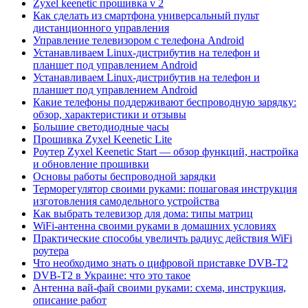
Zyxel keenetic прошивка v 2
Как сделать из смартфона универсальный пульт
дистанционного управления
Управление телевизором с телефона Android
Устанавливаем Linux-дистрибутив на телефон и
планшет под управлением Android
Устанавливаем Linux-дистрибутив на телефон и
планшет под управлением Android
Какие телефоны поддерживают беспроводную зарядку:
обзор, характеристики и отзывы
Большие светодиодные часы
Прошивка Zyxel Keenetic Lite
Роутер Zyxel Keenetic Start — обзор функций, настройка
и обновление прошивки
Основы работы беспроводной зарядки
Терморегулятор своими руками: пошаговая инструкция
изготовления самодельного устройства
Как выбрать телевизор для дома: типы матриц
WiFi-антенна своими руками в домашних условиях
Практические способы увеличть радиус действия WiFi
роутера
Что необходимо знать о цифровой приставке DVB-T2
DVB-T2 в Украине: что это такое
Антенна вай-фай своими руками: схема, инструкция,
описание работ