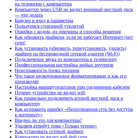
на телевизор с компьютера
Компьютер через USB не видит внешний жесткий диск
— что делать
Браузер и вход в параметры
Пользуемся сторонней утилитой
Ошибки с кодом, их причины и способы решения
Как обновить драйвера, если не работает Интернет (нет
сети!
Как установить (обновить, переустановить, удалить)
драйвер на беспроводной сетевой адаптер (Wi-Fi)
Подключение звука от компьютера к телевизору
Профессиональная настройка любых роутеров
Неисправность блока питания
Что такое низкоуровневое форматирование и как его
производят
Настройка маршрутизаторов при соединении кабелем
Почему устройство не видит wifi
Как правильно подключить второй жесткий диск к
компьютеру
Как исправить ошибку «Неопознанная сеть без доступа
к интернету»
Вредно ли это для компьютера?
Удаляем атрибут тома «Только чтение»
Как установить сетевой драйвер
Компьютер не видит вай фай сети