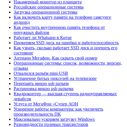
Накамерный монитор из планшета
Российские операционные системы
Загрузка операционной системы
Как включить карту памяти на телефоне самсунге
андроид
Как очистить внутреннюю память телефона от
ненужных файлов
Работает ли Whatsapp в Китае
Проверяем SSD диск на ошибки и работоспособность
Как узнать, сколько работает SSD диск и оценить его
состояние
Антиаон Мегафон. Как скрыть свой номер
Операционные системы: список, возможности, версии,
отзывы
Отвалился разъём mini-USB
Устранение битых пикселей на телевизоре
Перепаять микро usb разъем
Распиновка микро usb разъема
Квадрокоптер — высшая ступень радиоуправляемых
девайсов
Услуга от МегаФон «Супер АОН
Ускорение работы компьютера: как увеличить
производительность ПК
Максимально ускоряем загрузку Windows
Разновидности полевых транзисторов