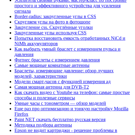
Усилитель своими руками: мастер-класс по постройке
простого и эффективного устройства для усиления
сигнала
Border-radius: закругленные углы в CSS
Скругляем углы на фото в фотошопе
Закругление css. Скруглённые уголки
Закругленные углы используя CSS
Попытка восстановить емкость отработанных NiCd и
NiMh аккумуляторов
Как выбрать умный браслет с измерением пульса и
давления
Фитнес браслеты с измерением давления
Самые мощные комнатные антенны
Браслеты, измеряющие давление: обзор лучших
моделей, характеристики
Модели смарт-часов с функцией измерения ад
Самая мощная антенна для DVB-T2
Как скачать видео с Youtube на телефон: самые простые
способы и полезные сервисы
Умные часы с тонометром — обзор моделей
Еще раз про оптимизацию и тонкую настройку Mozilla
Firefox
Paint NET скачать бесплатно русская версия
Методика подбора антенны
Epson не видит картриджи - решение проблемы в