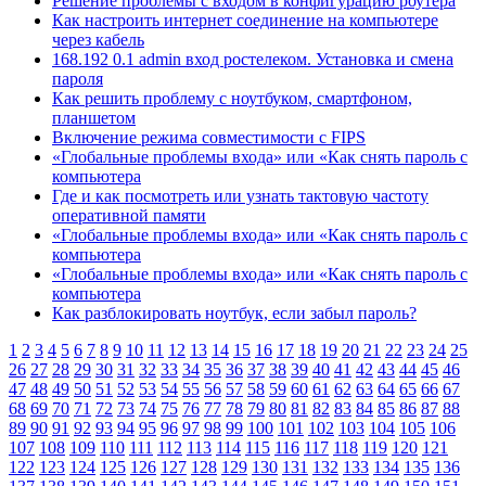
Решение проблемы с входом в конфигурацию роутера
Как настроить интернет соединение на компьютере
через кабель
168.192 0.1 admin вход ростелеком. Установка и смена
пароля
Как решить проблему с ноутбуком, смартфоном,
планшетом
Включение режима совместимости с FIPS
«Глобальные проблемы входа» или «Как снять пароль с
компьютера
Где и как посмотреть или узнать тактовую частоту
оперативной памяти
«Глобальные проблемы входа» или «Как снять пароль с
компьютера
«Глобальные проблемы входа» или «Как снять пароль с
компьютера
Как разблокировать ноутбук, если забыл пароль?
1
2
3
4
5
6
7
8
9
10
11
12
13
14
15
16
17
18
19
20
21
22
23
24
25
26
27
28
29
30
31
32
33
34
35
36
37
38
39
40
41
42
43
44
45
46
47
48
49
50
51
52
53
54
55
56
57
58
59
60
61
62
63
64
65
66
67
68
69
70
71
72
73
74
75
76
77
78
79
80
81
82
83
84
85
86
87
88
89
90
91
92
93
94
95
96
97
98
99
100
101
102
103
104
105
106
107
108
109
110
111
112
113
114
115
116
117
118
119
120
121
122
123
124
125
126
127
128
129
130
131
132
133
134
135
136