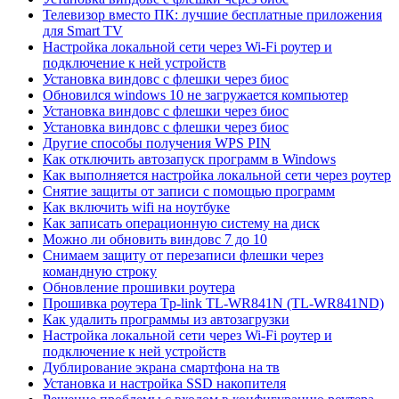
Телевизор вместо ПК: лучшие бесплатные приложения
для Smart TV
Настройка локальной сети через Wi-Fi роутер и
подключение к ней устройств
Установка виндовс с флешки через биос
Обновился windows 10 не загружается компьютер
Установка виндовс с флешки через биос
Установка виндовс с флешки через биос
Другие способы получения WPS PIN
Как отключить автозапуск программ в Windows
Как выполняется настройка локальной сети через роутер
Снятие защиты от записи с помощью программ
Как включить wifi на ноутбуке
Как записать операционную систему на диск
Можно ли обновить виндовс 7 до 10
Снимаем защиту от перезаписи флешки через
командную строку
Обновление прошивки роутера
Прошивка роутера Tp-link TL-WR841N (TL-WR841ND)
Как удалить программы из автозагрузки
Настройка локальной сети через Wi-Fi роутер и
подключение к ней устройств
Дублирование экрана смартфона на тв
Установка и настройка SSD накопителя