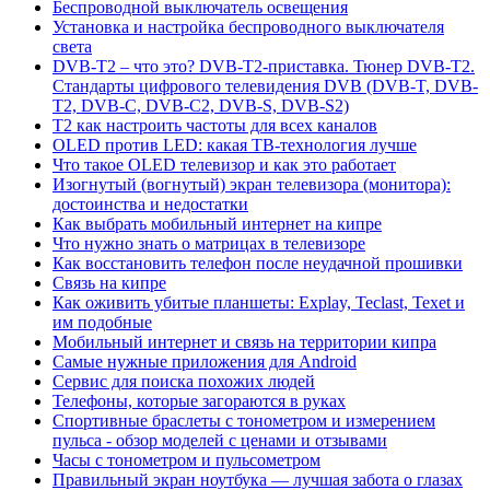
Беспроводной выключатель освещения
Установка и настройка беспроводного выключателя
света
DVB-T2 – что это? DVB-T2-приставка. Тюнер DVB-T2.
Стандарты цифрового телевидения DVB (DVB-T, DVB-
T2, DVB-C, DVB-C2, DVB-S, DVB-S2)
Т2 как настроить частоты для всех каналов
OLED против LED: какая ТВ-технология лучше
Что такое OLED телевизор и как это работает
Изогнутый (вогнутый) экран телевизора (монитора):
достоинства и недостатки
Как выбрать мобильный интернет на кипре
Что нужно знать о матрицах в телевизоре
Как восстановить телефон после неудачной прошивки
Связь на кипре
Как оживить убитые планшеты: Explay, Teclast, Texet и
им подобные
Мобильный интернет и связь на территории кипра
Самые нужные приложения для Android
Сервис для поиска похожих людей
Телефоны, которые загораются в руках
Спортивные браслеты с тонометром и измерением
пульса - обзор моделей с ценами и отзывами
Часы с тонометром и пульсометром
Правильный экран ноутбука — лучшая забота о глазах