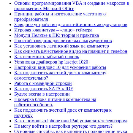
Основы программирования VBA и создание макросов в
приложениях Mіcrosoft Offіce
Принцип работы и изготовление частотного
преобразователя
Зарядное устройство для литий-ионных аккумуляторов
Игровая клавиатура – «лицо» геймера
Модули Пельтье в ПК: теория и практика
Простой зарядник для литиевых аккумуляторов
Как установить латинский язык на компьютер
Как снимать качественное видео на планшет и телефон
Как вспомнить забытый пароль
Установка драйверов hp laserjet 1020
Настройки виндовс 10 для ускорения работы
Как подключить жесткий диск к компьютеру
самостоятельно?
Работа с командной строкой
Как подключить SATA к IDE
Будьте всегда в настроении
Проверка блока питания компьютера на
работоспособность
Как подключить жесткий диск от компьютера к
ноутбуку
Как с помощью iphone или iPad управлять телевизором
Не могу войти в настройки роутера: что делать?
Основные способы, как выполнить подключение звука