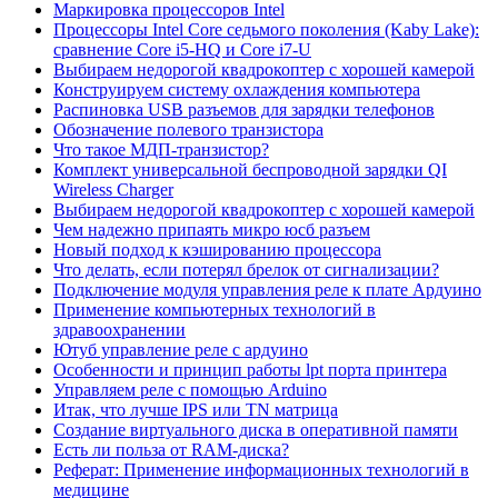
Маркировка процессоров Intel
Процессоры Intel Core седьмого поколения (Kaby Lake):
сравнение Core i5-HQ и Core i7-U
Выбираем недорогой квадрокоптер с хорошей камерой
Конструируем систему охлаждения компьютера
Распиновка USB разъемов для зарядки телефонов
Обозначение полевого транзистора
Что такое МДП-транзистор?
Комплект универсальной беспроводной зарядки QI
Wireless Charger
Выбираем недорогой квадрокоптер с хорошей камерой
Чем надежно припаять микро юсб разъем
Новый подход к кэшированию процессора
Что делать, если потерял брелок от сигнализации?
Подключение модуля управления реле к плате Ардуино
Применение компьютерных технологий в
здравоохранении
Ютуб управление реле с ардуино
Особенности и принцип работы lpt порта принтера
Управляем реле с помощью Arduino
Итак, что лучше IPS или TN матрица
Создание виртуального диска в оперативной памяти
Есть ли польза от RAM-диска?
Реферат: Применение информационных технологий в
медицине