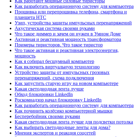
Как работают мощные силовые тиристоры
Как разработать операционную систему для компьютера
Прошивка или перепрошивка телефона, смартфона и
планшета HTC
Узип, устройства защиты импульсных перенапряжений
Акустическая система своими руками
Что такое диммер и зачем он нужен в Умном Доме
Активная и реактивная мощность трансформатора
Примеры тиристоров. Что такое тиристор
Что такое активная и реактивная электроэнергия,
мощность
Как я собирал бесшумный компьютер
Как включить виртуальную технологию
Устройство защиты от импульсных грозовых
перенапряжений, схема подключения
Как запустить старую игру на новом компьютере
Какая светодиодная лента лучше
Обход блокировки LinkedIn
Роскомнадзор начал блокировку LinkedIn
Как разработать операционную систему для компьютера
Как починить колёсико компьютерной мышки
Бесперебойник своими руками
Какая светодиодная лента лучше для подсветки потолка
Как выбирать светодиодные ленты для дома?
Мнения экспертов и реакция соцсетей