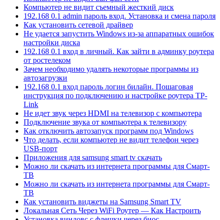
Компьютер не видит съемный жесткий диск
192.168 0.1 admin пароль вход. Установка и смена пароля
Как установить сетевой драйвер
Не удается запустить Windows из-за аппаратных ошибок
настройки диска
192.168 0.1 вход в личный. Как зайти в админку роутера
от ростелеком
Зачем необходимо удалять некоторые программы из
автозагрузки
192.168 0.1 вход пароль логин билайн. Пошаговая
инструкция по подключению и настройке роутера TP-
Link
Не идет звук через HDMI на телевизор с компьютера
Подключение звука от компьютера к телевизору
Как отключить автозапуск программ под Windows
Что делать, если компьютер не видит телефон через
USB-порт
Приложения для samsung smart tv скачать
Можно ли скачать из интернета программы для Смарт-
ТВ
Можно ли скачать из интернета программы для Смарт-
ТВ
Как установить виджеты на Samsung Smart TV
Локальная Сеть Через WiFi Роутер — Как Настроить
Установка виндовс с флешки через биос