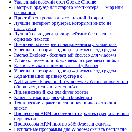
Удаленный рабочий стол Google Chrome
Быстрый браузер для старого компьютера — миф или
реальность
Простой контроллер для солнечной батареи
Лучшие интернет-браузеры, которыми никто не
пользуется
Лучший офис для андроид: рейтинг бесплатных
офисных пакетов
Все нюансы измерения напряжения мультиметром
Viber на платформе андроид – друзья всегда рядом
Internet Explorer - бесплатный браузер для windows
Устанавливаем или обновляем, исправляем ошибки
Как взламывать с помощью Lucky Patcher
Viber на платформе андроид – друзья всегда рядом
Код активации драйвер бустер вк
Net framework версии 4.5 windows 7. Устанавливаем или
обновляем, исправляем ошибки
Лицензионный код для driver booster
Ключ активации для system booster pro
Технические характеристики наушников - что они
значат
Процессоры ARM: особенности архитектуры, отличия и
перспективы
Процессоры ARM против x86: будет ли схватка
Бесплатные программы для Windows скачать бесплатно