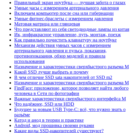
Правильный экран ноутбука — лучшая забота о глазах
Умные часы с измерением артериального давления
Включаем компьютер после сна или гибернации
Умные фитнес-браслеты с измерением давления
Матовая матрица или глянцевая
Что представляют из себя светодиодные лампы из китая
Ик, инфракрасное управление, путь, монтаж, поехж
Как правильно почистить клавиатуру на ноутбуке
Механизм действия умных часов с измерением
артериального давления и пульса, показания,
противопоказания, обзор моделей и правила
использования
Назначение и характеристики сверхбыстрого разъема M
Какой SSD лучше выбрать и почему
В чем отличие SSD sata накопителей от SSD m2
Назначение и характеристики сверхбыстрого разъема M
FindFace: приложение, которое позволяет найти любого
человека в Сети по фотографии
Важные характеристики сверхбыстрого интерфейса M
Что надёжнее, SSD или HDD
Будущее за новым USB Type-C: всё, что нужно знать о
разъёме
Катод и анод в теории и практике
Android, мод прошивка своими руками
Какие виды SSD-накопителей существуют?