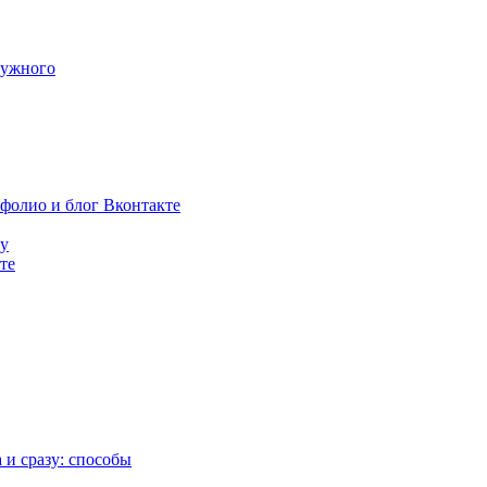
нужного
тфолио и блог Вконтакте
ку
те
 и сразу: способы