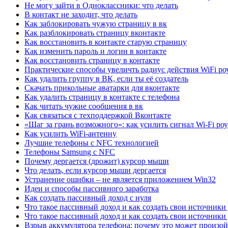
Не могу зайти в Одноклассники: что делать
В контакт не заходит, что делать
Как заблокировать чужую страницу в вк
Как разблокировать страницу вконтакте
Как восстановить в контакте старую страницу
Как изменить пароль и логин в контакте
Как восстановить страницу в контакте
Практические способы увеличть радиус действия WiFi ро
Как удалить группу в ВК, если ты её создатель
Скачать прикольные аватарки для вконтакте
Как удалить страницу в контакте с телефона
Как читать чужие сообщения в вк
Как связаться с техподдержкой Вконтакте
«Шаг за грань возможного»: как усилить сигнал Wi-Fi роу
Как усилить WiFi-антенну
Лучшие телефоны с NFC технологией
Телефоны Samsung с NFC
Почему дергается (дрожит) курсор мыши
Что делать, если курсор мыши дергается
Устранение ошибки – не является приложением Win32
Идеи и способы пассивного заработка
Как создать пассивный доход с нуля
Что такое пассивный доход и как создать свои источники
Что такое пассивный доход и как создать свои источники
Взрыв аккумулятора телефона: почему это может произо