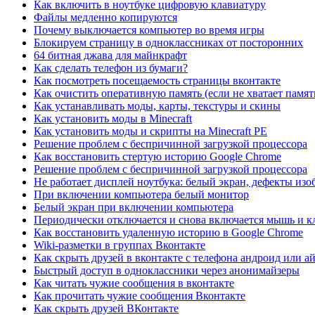
Как включить в ноутбуке цифровую клавиатуру
Файлы медленно копируются
Почему выключается компьютер во время игры
Блокируем страницу в одноклассниках от посторонних
64 битная джава для майнкрафт
Как сделать телефон из бумаги?
Как посмотреть посещаемость страницы вконтакте
Как очистить оперативную память (если не хватает памят
Как устанавливать моды, карты, текстуры и скины
Как установить моды в Minecraft
Как установить моды и скрипты на Minecraft PE
Решение проблем с беспричинной загрузкой процессора
Как восстановить стертую историю Google Chrome
Решение проблем с беспричинной загрузкой процессора
Не работает дисплей ноутбука: белый экран, дефекты из
При включении компьютера белый монитор
Белый экран при включении компьютера
Периодически отключается и снова включается мышь и к
Как восстановить удаленную историю в Google Chrome
Wiki-разметки в группах Вконтакте
Как скрыть друзей в вконтакте с телефона андроид или а
Быстрый доступ в одноклассники через анонимайзеры
Как читать чужие сообщения в вконтакте
Как прочитать чужие сообщения Вконтакте
Как скрыть друзей ВКонтакте