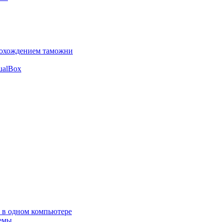
прохождением таможни
ualBox
 в одном компьютере
лемы