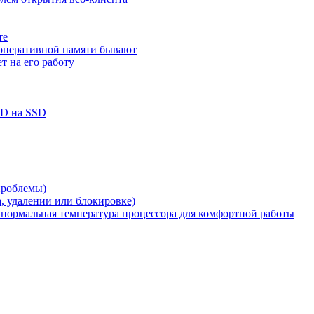
те
 оперативной памяти бывают
т на его работу
DD на SSD
проблемы)
а, удалении или блокировке)
а нормальная температура процессора для комфортной работы