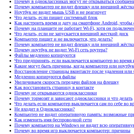
Почему в одноклассниках могут не открываться сообщения
Почему компьютер не видит флешку или внешний жёсткий
Ноутбук не видит мышь USB и не реагирует
Что делать, если пищит системный блок
Как настроить время и дату на смартфоне Android, чтобы 
Почему на планшете не работает Wi-Fi, хотя он подклю
Что делать, если не запускается внешний жесткий диск
Компьютер пищит и не включается, что делать?
Почему компьютер не видит флешку или внешний жёсткий
Почему ноутбук не видит Wi-Fi сеть роутера?
Файлы медленно копируются
Что предпринять, если выключается компьютер во время
Какие могут быть причины, когда компьютер или ноутбук
Восстановление страницы вконтакте после удаления или
Медленно копируются файлы
Увеличиваем скорость передачи файлов на флешку
Как восстановить страницу в контакте
Почему не открываются одноклассники
Почему тормозят и зависают одноклассники и что делать
Что делать если компьютер выключается сам по себе во в
Не входит в Одноклассники?
Компьютер не видит оперативную память: возможные пр
Как изменить имя беспроводной сети
Почему компьютер на Windows не видит всю оперативну
Почему во время игр выключается компьютер: причины