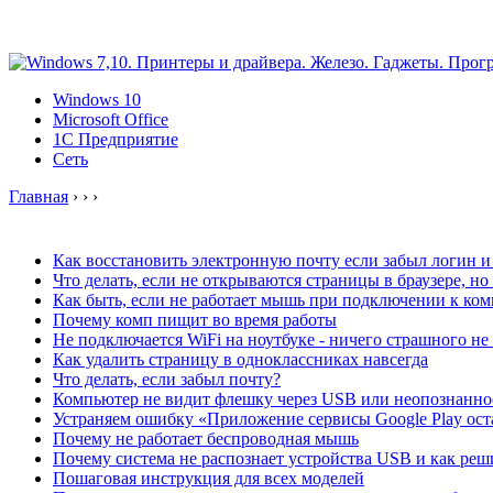
Windows 10
Microsoft Office
1C Предприятие
Сеть
Главная
›
›
›
Как восстановить электронную почту если забыл логин и
Что делать, если не открываются страницы в браузере, но
Как быть, если не работает мышь при подключении к ко
Почему комп пищит во время работы
Не подключается WiFi на ноутбуке - ничего страшного н
Как удалить страницу в одноклассниках навсегда
Что делать, если забыл почту?
Компьютер не видит флешку через USB или неопознанно
Устраняем ошибку «Приложение сервисы Google Play ос
Почему не работает беспроводная мышь
Почему система не распознает устройства USB и как реш
Пошаговая инструкция для всех моделей