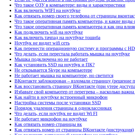
Что такое ОЗУ в компьютере: виды и характеристики
Как включить WIFI на ноутбуке
Как отвязать номер своего телефона от страницы вконтак
Что такое оперативная память компьютера, и какие виды
Что такое оперативная память компьютера и как она влияе
Как подключить wifi на ноутбуке
Как включить тачпад на ноутбуке тошиба
Ноутбук не видит wifi сеть
Как перенести операционную систему и программы с H
Что делать, если перестала работать мышка на ноутбуке
Мышка подключена но не работает
Как установить SSD на ноутбук и ПК?
Не открывается Skype на компьютере
Не работает мышка на компьютере, но светится
ВКонтакте заблокирован – взломали страницу (решение 
Как восстановить страницу ВКонтакте (при утере доступ
Избавьте свой компьютер от перегрева – насколько важн
Как найти в ноутбуке встроенный микрофон
Настройка системы после установки SSD
Порядок удаления страницы в одноклассниках
Что делать, если ноутбук не видит Wi FI
Не работает микрофон на ноутбуке
Как отвязать номер страницы вк
Как отвязать номер от страницы ВКонтакте (инструкция)