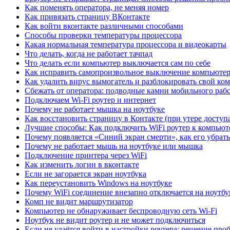
Как поменять оператора, не меняя номер
Как привязать страницу ВКонтакте
Как войти вконтакте различными способами
Способы проверки температуры процессора
Какая нормальная температура процессора и видеокарты
Что делать, когда не работает тачпад
Что делать если компьютер выключается сам по себе
Как исправить самопроизвольное выключение компьюте
Как удалить вирус вымогатель и разблокировать свой ко
Сбежать от оператора: подводные камни мобильного раб
Подключаем Wi-Fi роутер и интернет
Почему не работает мышка на ноутбуке
Как восстановить страницу в Контакте (при утере доступ
Лучшие способы: Как подключить WiFi роутер к компьют
Почему появляется «Синий экран смерти», как его убрат
Почему не работает мышь на ноутбуке или мышка
Подключение принтера через WiFi
Как изменить логин в вконтакте
Если не загорается экран ноутбука
Как переустановить Windows на ноутбуке
Почему WiFi соединение внезапно отключается на ноутбу
Комп не видит маршрутизатор
Компьютер не обнаруживает беспроводную сеть Wi-Fi
Ноутбук не видит роутер и не может подключиться
Если не удаётся войти в настройки роутера: решение про