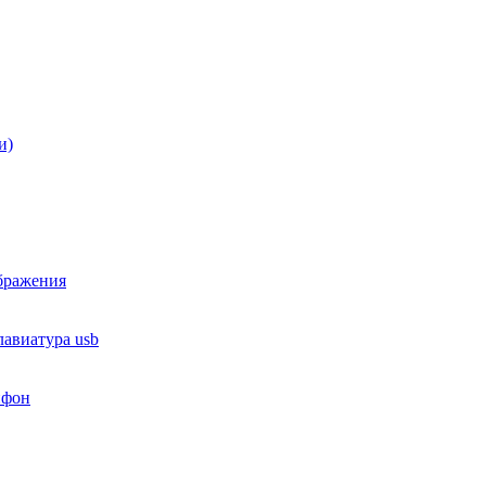
и)
ображения
лавиатура usb
йфон