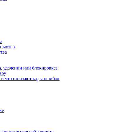
ра
мпьютер
ства
а, удалении или блокировке)
еру
ь и что означают коды ошибок
ке
блем открытия веб-клиента