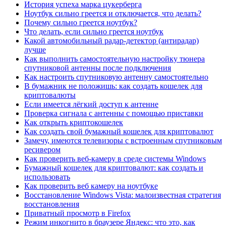
История успеха марка цукерберга
Ноутбук сильно греется и отключается, что делать?
Почему сильно греется ноутбук?
Что делать, если сильно греется ноутбук
Какой автомобильный радар-детектор (антирадар)
лучше
Как выполнить самостоятельную настройку тюнера
спутниковой антенны после подключения
Как настроить спутниковую антенну самостоятельно
В бумажник не положишь: как создать кошелек для
криптовалюты
Если имеется лёгкий доступ к антенне
Проверка сигнала с антенны с помощью приставки
Как открыть криптокошелек
Как создать свой бумажный кошелек для криптовалют
Замечу, имеются телевизоры с встроенным спутниковым
ресивером
Как проверить веб-камеру в среде системы Windows
Бумажный кошелек для криптовалют: как создать и
использовать
Как проверить веб камеру на ноутбуке
Восстановление Windows Vista: малоизвестная стратегия
восстановления
Приватный просмотр в Firefox
Режим инкогнито в браузере Яндекс: что это, как