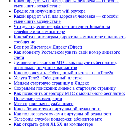
Какой вред от wi fi для здоровья человека — способы
уменьшить воздействие
Вредно ли излучение от wifi роутера
Какой вред от wi fi для здоровья человека — способы
уменьшить воздействие
Что делать, если не работает интернет Билайн на
телефоне или компьютере
Как зайти в инстаграм директ на компьютере и написать
сообщение
Все про Инстаграм Директ (Direct)
Как абоненту Ростелеком узнать свой номер лицевого
счета
Детализация звонков МТС: как получить бесплатно,
несколько доступных вариантов
Как подключить «Обещанный платеж» на «Теле2»
Услуга Теле2 «Обещанный платеж
Меняем стартовую страницу в Яндекс
Сохраняем поисковик яндекс в стартовую страницу
Как позвонить оператору МТС с мобильного бесплатно:
Полезные рекомендации
Мтс справочная служба номер
Как работают очки виртуальной реальности
Как пользоваться очками виртуальной реальности
Телефоны службы поддержки абонентов мтс
Как открыть файл XLSX на компьютере