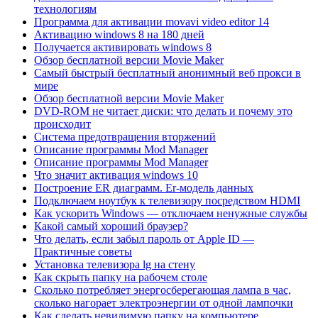
технологиям
Программа для активации movavi video editor 14
Активацию windows 8 на 180 дней
Получается активировать windows 8
Обзор бесплатной версии Movie Maker
Самый быстрый бесплатный анонимный веб прокси в
мире
Обзор бесплатной версии Movie Maker
DVD-ROM не читает диски: что делать и почему это
происходит
Система предотвращения вторжений
Описание программы Mod Manager
Описание программы Mod Manager
Что значит активация windows 10
Построение ER диаграмм. Er-модель данных
Подключаем ноутбук к телевизору посредством HDMI
Как ускорить Windows — отключаем ненужные службы
Какой самый хороший браузер?
Что делать, если забыл пароль от Apple ID —
Практичные советы
Установка телевизора lg на стену
Как скрыть папку на рабочем столе
Сколько потребляет энергосберегающая лампа в час,
сколько нагорает электроэнергии от одной лампочки
Как сделать невидимую папку на компьютере