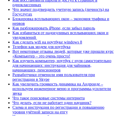
Как восстановить пароль и доступ к странице в
одноклассниках
Что значит подтвердить учетную запись (личность) на
Госуслугах
Блокировка всплывающих окон – экономия трафика и
нервов
Как разблокировать iPhone, если забыл пароль
Как избавиться от надоедливых всплывающих окон и
уведомлений
Как сделать wifi на ноутбуке windows 8
Телефон как модем для ноутбука
Вот некоторые отзывы людей, которые уже прошли курс
«Компьютер – это очень просто!
Как изучить компьютер, ноутбук с нуля самостоятельно
для начинающих: инструкция для чайников,
начинающих, пенсионеров
Разработчики отменили имя пользователя при
регистрации в Skype
Как увеличить громкость динамика на Андроиде –
используем инженерное меню и программы-усилители
звука
Что такое поисковые системы интернета
Что делать, если не работает один наушник?
Схема и инструкция по регистрации и повышению
уровня учётной записи на епгу