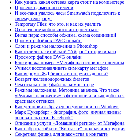
Как узнать какая сетевая карта стоит на компьютере
Проверка доменного имени
И все-таки удалось часы Smartwatch подключить к
своему телефону!
Temporary Files: что это, и как их удалить
Отключение мобильного интернета мтс
Витая пара: способы обжима, схема соединений
Просмотр файлов DWG онлайн
Слои и режимы наложения в Photoshop
Как отличить китайский "Айфон" от оригинала
Просмотр файлов DWG онлайн
Блокировка номера «Мегафон»: основные причины
Учимся восстанавливать сим-карту мегафон
Как вернуть ЖД билеты и получить деньги?
Возврат железнодорожных билетов
Чем открыть img файл на компьютере
Режимы наложения. Методика анализа. Что такое
«Режимы наложения» в фотошопе или как добиться
красивых оттенков
Как установить браузер по умолчанию в Windows
Марк Цукерберг - биография, фото, личная жизнь:
основатель сети "Facebook"
Описание услуги «Домашний регион» от Мегафона
Как набрать лайки в "Контакте": полная инструкция
Секретная фишка для знакомства в контакте