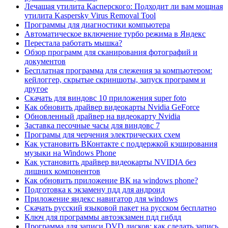
Лечащая утилита Касперского: Подходит ли вам мощная
утилита Kaspersky Virus Removal Tool
Программы для диагностики компьютера
Автоматическое включение турбо режима в Яндекс
Перестала работать мышка?
Обзор программ для сканирования фотографий и
документов
Бесплатная программа для слежения за компьютером:
кейлоггер, скрытые скриншоты, запуск программ и
другое
Скачать для виндовс 10 приложения super foto
Как обновить драйвер видеокарты Nvidia GeForce
Обновленный драйвер на видеокарту Nvidia
Заставка песочные часы для виндовс 7
Програмы для черчения электрических схем
Как установить ВКонтакте с поддержкой кэширования
музыки на Windows Phone
Как установить драйвер видеокарты NVIDIA без
лишних компонентов
Как обновить приложение ВК на windows phone?
Подготовка к экзамену пдд для андроид
Приложение яндекс навигатор для windows
Скачать русский языковой пакет на русском бесплатно
Ключ для программы автоэкзамен пдд гибдд
Программа для записи DVD дисков: как сделать запись