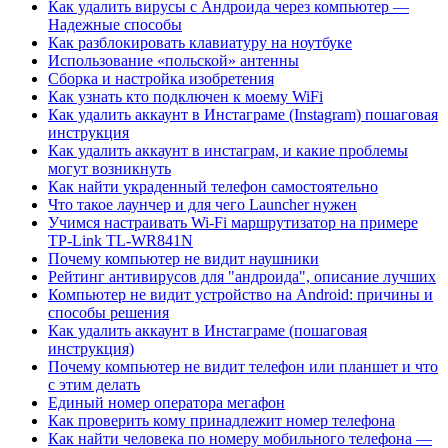
Как удалить вирусы с Андроида через компьютер —
Надежные способы
Как разблокировать клавиатуру на ноутбуке
Использование «польской» антенны
Сборка и настройка изобретения
Как узнать кто подключен к моему WiFi
Как удалить аккаунт в Инстаграме (Instagram) пошаговая
инструкция
Как удалить аккаунт в инстаграм, и какие проблемы
могут возникнуть
Как найти украденный телефон самостоятельно
Что такое лаунчер и для чего Launcher нужен
Учимся настраивать Wi-Fi маршрутизатор на примере
TP-Link TL-WR841N
Почему компьютер не видит наушники
Рейтинг антивирусов для "андроида", описание лучших
Компьютер не видит устройство на Android: причины и
способы решения
Как удалить аккаунт в Инстаграме (пошаговая
инструкция)
Почему компьютер не видит телефон или планшет и что
с этим делать
Единый номер оператора мегафон
Как проверить кому принадлежит номер телефона
Как найти человека по номеру мобильного телефона —