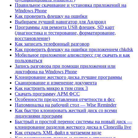
Правильное скачивание и установка приложений на
Windows Phone
Как проверить флешку на ошибки
Выбираем лучший навигатор для Андроид
Программы для ремонта USB флешек, SD карт
(диагностика и тестирование, форматирование,
восстановление)
Как записать телефонный разговор
Как проверить флешку на ошибки приложением chkdsk
Мобильное приложение алиэкспресс где скачать и как
пользоваться
Запись разговора при помощи приложения или
диктофона на Windows Phone
Клонирование жесткого диска лучшие программы
Сканирование и изменение документа
Как настроить микро в тим спик 3
Скачать программу АРМ ФСС
Особенности предоставления отчетности в фсс
Напоминалка на рабочий стол — Wise Reminder
Как быстро клонировать жесткий диск со всеми
лицензиями программ
Быстрый и простой перенос системы на новый диск —
клонирование разделов жесткого диска в Clonezilla live
Как открыть XML файл в читаемом виде