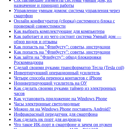
Составляющие элементы системы умный дом, их
назначение и принцип работы
Управление умным домом: система управления через
смартфон
Онлайн конфигуратор (сборка) системного блока с
проверкой совместимости
Как выбрать комплектующие для компьютера
Как работает и из чего состоит система Умный дом —
обзор видов и отзывы
Как попасть на "Флибусту": советы, инструкции
Как попасть на "Флибусту": советы, инструкции
Как зайти на "Флибусту": обход блокировки
Роскомнадзора
Сделай своими руками трансформатор Тесла (Tesla coil)
Инвертирующий операционный усилитель
Четыре способа переноса контактов с iPhone
Неинвертирующий усилитель на ОУ
Как сделать своими руками таймер из электронных
часов
Как установить приложение на Windows Phone
Часы электронные светодиодные
Можно ли на Windows Phone поставить Android?
Инфракрасный передатчик для смартфона
Как сделать ик порт для андроида
Что такое ИК-порт в смартфоне и зачем он нужен