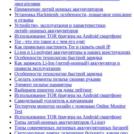
двигателями
Применение литий ионных аккумуляторов
Установка Hackintosh: особенности, пошаговое описание
и отзывы
Устройство, эксплуатация и характеристики
литий─ионных аккумуляторов
Использование TOR браузера на Android смартфоне
Tor - что это такое и с чем его едят
Как правильно настроить Tor и скрыть свой IP
Li-ion и Li-polymer аккумуляторы в наших конструкциях
Особенности технологии быстрой зарядки
Как заряжать Li-Ion (литий-ионный) аккумулятор и
правила эксплуатации
Особенности технологии быстрой зарядки
Сделать элементы пельтье своими руками
Элемент пельтье параметры
Выбираем принтер для дома: рейтинг
Использование TOR браузера на Android смартфоне
Самодельный усилитель к наушникам
Тестируем монитор онлайн с помощью Online Monitor
Test
Использование TOR браузера на Android смартфоне
Типы литий-ионных аккумуляторов (Li-ion)
Типы современных литиевых аккумуляторных батарей
Светодиодные лампы: освещение будущего, каким оно