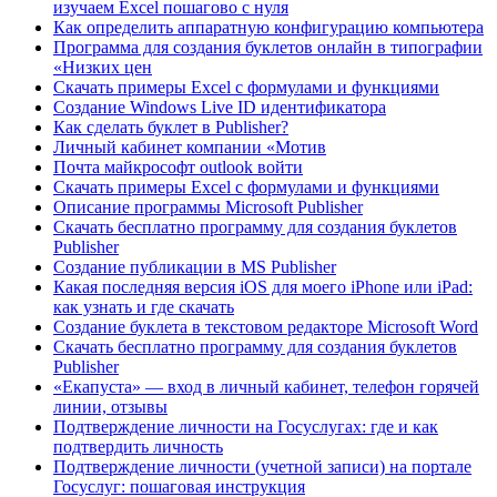
изучаем Excel пошагово с нуля
Как определить аппаратную конфигурацию компьютера
Программа для создания буклетов онлайн в типографии
«Низких цен
Скачать примеры Excel с формулами и функциями
Создание Windows Live ID идентификатора
Как сделать буклет в Publisher?
Личный кабинет компании «Мотив
Почта майкрософт outlook войти
Скачать примеры Excel с формулами и функциями
Описание программы Microsoft Publisher
Скачать бесплатно программу для создания буклетов
Publisher
Создание публикации в MS Publisher
Какая последняя версия iOS для моего iPhone или iPad:
как узнать и где скачать
Создание буклета в текстовом редакторе Microsoft Word
Скачать бесплатно программу для создания буклетов
Publisher
«Екапуста» — вход в личный кабинет, телефон горячей
линии, отзывы
Подтверждение личности на Госуслугах: где и как
подтвердить личность
Подтверждение личности (учетной записи) на портале
Госуслуг: пошаговая инструкция