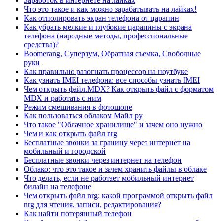
Заработок в интернете на лайках
Что это такое и как можно зарабатывать на лайках!
Как отполировать экран телефона от царапин
Как убрать мелкие и глубокие царапины с экрана
телефона (народные методы, профессиональные
средства)?
Boomerang, Суперзум, Обратная съемка, Свободные
руки
Как правильно разогнать процессор на ноутбуке
Как узнать IMEI телефона: все способы узнать IMEI
Чем открыть файл.MDX? Как открыть файл с форматом
MDX и работать с ним
Режим смешивания в фотошопе
Как пользоваться облаком Майл ру
Что такое "Облачное хранилище" и зачем оно нужно
Чем и как открыть файл nrg
Бесплатные звонки за границу через интернет на
мобильный и городской
Бесплатные звонки через интернет на телефон
Облако: что это такое и зачем хранить файлы в облаке
Что делать, если не работает мобильный интернет
билайн на телефоне
Чем открыть файл nrg: какой программой открыть файл
nrg для чтения, записи, редактирования?
Как найти потерянный телефон