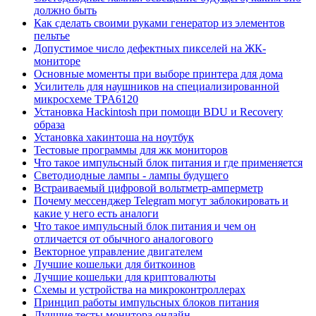
должно быть
Как сделать своими руками генератор из элементов
пельтье
Допустимое число дефектных пикселей на ЖК-
мониторе
Основные моменты при выборе принтера для дома
Усилитель для наушников на специализированной
микросхеме TPA6120
Установка Hackintosh при помощи BDU и Recovery
образа
Установка хакинтоша на ноутбук
Тестовые программы для жк мониторов
Что такое импульсный блок питания и где применяется
Светодиодные лампы - лампы будущего
Встраиваемый цифровой вольтметр-амперметр
Почему мессенджер Telegram могут заблокировать и
какие у него есть аналоги
Что такое импульсный блок питания и чем он
отличается от обычного аналогового
Векторное управление двигателем
Лучшие кошельки для биткоинов
Лучшие кошельки для криптовалюты
Схемы и устройства на микроконтроллерах
Принцип работы импульсных блоков питания
Лучшие тесты монитора онлайн