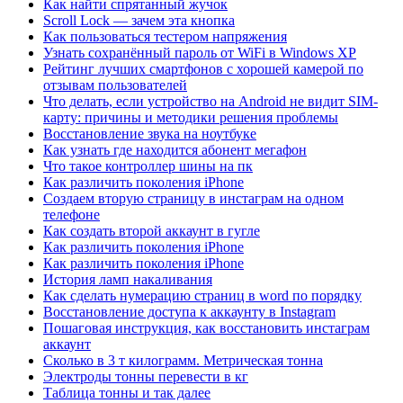
Как найти спрятанный жучок
Scroll Lock — зачем эта кнопка
Как пользоваться тестером напряжения
Узнать сохранённый пароль от WiFi в Windows XP
Рейтинг лучших смартфонов с хорошей камерой по
отзывам пользователей
Что делать, если устройство на Android не видит SIM-
карту: причины и методики решения проблемы
Восстановление звука на ноутбуке
Как узнать где находится абонент мегафон
Что такое контроллер шины на пк
Как различить поколения iPhone
Создаем вторую страницу в инстаграм на одном
телефоне
Как создать второй аккаунт в гугле
Как различить поколения iPhone
Как различить поколения iPhone
История ламп накаливания
Как сделать нумерацию страниц в word по порядку
Восстановление доступа к аккаунту в Instagram
Пошаговая инструкция, как восстановить инстаграм
аккаунт
Сколько в 3 т килограмм. Метрическая тонна
Электроды тонны перевести в кг
Таблица тонны и так далее