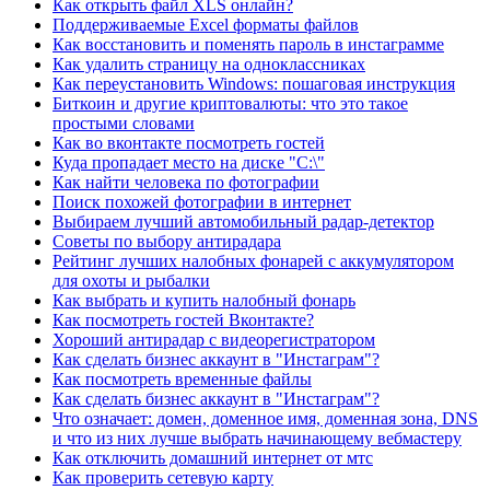
Как открыть файл XLS онлайн?
Поддерживаемые Excel форматы файлов
Как восстановить и поменять пароль в инстаграмме
Как удалить страницу на одноклассниках
Как переустановить Windows: пошаговая инструкция
Биткоин и другие криптовалюты: что это такое
простыми словами
Как во вконтакте посмотреть гостей
Куда пропадает место на диске "C:\"
Как найти человека по фотографии
Поиск похожей фотографии в интернет
Выбираем лучший автомобильный радар-детектор
Советы по выбору антирадара
Рейтинг лучших налобных фонарей с аккумулятором
для охоты и рыбалки
Как выбрать и купить налобный фонарь
Как посмотреть гостей Вконтакте?
Хороший антирадар с видеорегистратором
Как сделать бизнес аккаунт в "Инстаграм"?
Как посмотреть временные файлы
Как сделать бизнес аккаунт в "Инстаграм"?
Что означает: домен, доменное имя, доменная зона, DNS
и что из них лучше выбрать начинающему вебмастеру
Как отключить домашний интернет от мтс
Как проверить сетевую карту