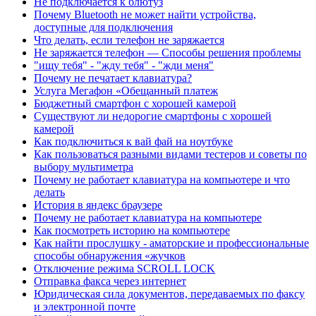
Не подключается к блютуз
Почему Bluetooth не может найти устройства,
доступные для подключения
Что делать, если телефон не заряжается
Не заряжается телефон — Cпособы решения проблемы
"ищу тебя" - "жду тебя" - "жди меня"
Почему не печатает клавиатура?
Услуга Мегафон «Обещанный платеж
Бюджетный смартфон с хорошей камерой
Существуют ли недорогие смартфоны с хорошей
камерой
Как подключиться к вай фай на ноутбуке
Как пользоваться разными видами тестеров и советы по
выбору мультиметра
Почему не работает клавиатура на компьютере и что
делать
История в яндекс браузере
Почему не работает клавиатура на компьютере
Как посмотреть историю на компьютере
Как найти прослушку - аматорские и профессиональные
способы обнаружения «жучков
Отключение режима SCROLL LOCK
Отправка факса через интернет
Юридическая сила документов, передаваемых по факсу
и электронной почте