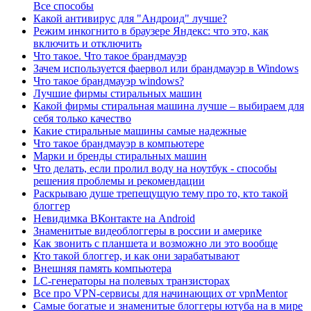
Все способы
Какой антивирус для "Андроид" лучше?
Режим инкогнито в браузере Яндекс: что это, как
включить и отключить
Что такое. Что такое брандмауэр
Зачем используется фаервол или брандмауэр в Windows
Что такое брандмауэр windows?
Лучшие фирмы стиральных машин
Какой фирмы стиральная машина лучше – выбираем для
себя только качество
Какие стиральные машины самые надежные
Что такое брандмауэр в компьютере
Марки и бренды стиральных машин
Что делать, если пролил воду на ноутбук - способы
решения проблемы и рекомендации
Раскрываю душе трепещущую тему про то, кто такой
блоггер
Невидимка ВКонтакте на Android
Знаменитые видеоблоггеры в россии и америке
Как звонить с планшета и возможно ли это вообще
Кто такой блоггер, и как они зарабатывают
Внешняя память компьютера
LC-генераторы на полевых транзисторах
Все про VPN-сервисы для начинающих от vpnMentor
Самые богатые и знаменитые блоггеры ютуба на в мире