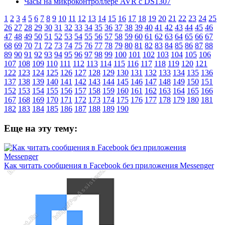
Часы на микроконтроллере AVR с DS1307
1
2
3
4
5
6
7
8
9
10
11
12
13
14
15
16
17
18
19
20
21
22
23
24
25
26
27
28
29
30
31
32
33
34
35
36
37
38
39
40
41
42
43
44
45
46
47
48
49
50
51
52
53
54
55
56
57
58
59
60
61
62
63
64
65
66
67
68
69
70
71
72
73
74
75
76
77
78
79
80
81
82
83
84
85
86
87
88
89
90
91
92
93
94
95
96
97
98
99
100
101
102
103
104
105
106
107
108
109
110
111
112
113
114
115
116
117
118
119
120
121
122
123
124
125
126
127
128
129
130
131
132
133
134
135
136
137
138
139
140
141
142
143
144
145
146
147
148
149
150
151
152
153
154
155
156
157
158
159
160
161
162
163
164
165
166
167
168
169
170
171
172
173
174
175
176
177
178
179
180
181
182
183
184
185
186
187
188
189
190
Еще на эту тему:
Как читать сообщения в Facebook без приложения Messenger