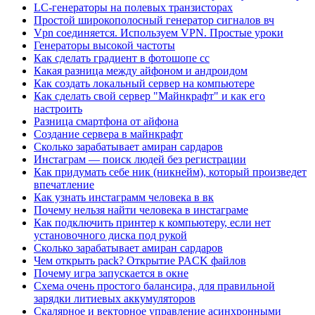
LC-генераторы на полевых транзисторах
Простой широкополосный генератор сигналов вч
Vpn соединяется. Используем VPN. Простые уроки
Генераторы высокой частоты
Как сделать градиент в фотошопе сс
Какая разница между айфоном и андроидом
Как создать локальный сервер на компьютере
Как сделать свой сервер "Майнкрафт" и как его
настроить
Разница смартфона от айфона
Создание сервера в майнкрафт
Сколько зарабатывает амиран сардаров
Инстаграм — поиск людей без регистрации
Как придумать себе ник (никнейм), который произведет
впечатление
Как узнать инстаграмм человека в вк
Почему нельзя найти человека в инстаграме
Как подключить принтер к компьютеру, если нет
установочного диска под рукой
Сколько зарабатывает амиран сардаров
Чем открыть pack? Открытие PACK файлов
Почему игра запускается в окне
Схема очень простого балансира, для правильной
зарядки литиевых аккумуляторов
Скалярное и векторное управление асинхронными