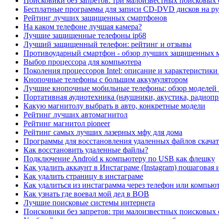
Поисковики без запретов: три малоизвестных поисковых
Бесплатные программы для записи CD-DVD дисков на ру
Рейтинг лучших защищенных смартфонов
На каком телефоне лучшая камера?
Лучшие защищенные телефоны ip68
Лучший защищенный телефон: рейтинг и отзывы
Противоударный смартфон - обзор лучших защищенных м
Выбор процессора для компьютера
Поколения процессоров Intel: описание и характеристики
Кнопочные телефоны с большим аккумулятором
Лучшие кнопочные мобильные телефоны: обзор моделей
Портативная аудиотехника (наушники, акустика, радиопр
Какую магнитолу выбрать в авто, конкретные модели
Рейтинг лучших автомагнитол
Рейтинг магнитол pioneer
Рейтинг самых лучших лазерных мфу для дома
Программы для восстановления удаленных файлов скачат
Как восстановить удаленные файлы?
Подключение Android к компьютеру по USB как флешку
Как удалить аккаунт в Инстаграме (Instagram) пошаговая
Как удалить страницу в инстаграме
Как удалиться из инстаграмма через телефон или компью
Как узнать где воевал мой дед в ВОВ
Лучшие поисковые системы интернета
Поисковики без запретов: три малоизвестных поисковых