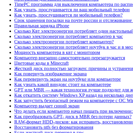
TimePC программа для выключения компьютера по расп
Как узнать, прослушивается ли ваш мобильный телефон
Как узнать, прослушивается ли мобильный телефон?
Срок хранения посылки на почте россии и отслеживание
Правильная зарядка iPhone
Сколько Квт электроэнергии потребляет один настольны
Сколько электроэнергии потребляет компьютер в час
Сколько электроэнергии потребляет компьютер?
Сколько электроэнергии потребляет ноутбук в час и в мес
Мощность компьютера в квт с монитором
Компьютер внезапно самостоятельно перезагружается
Цветовые коды в Minecraft
Жесткий диск полностью загружен: причины и устранен
Как повернуть изображение экрана
Как перевернуть экран на ноутбуке или компьютере
Как узнать какой виндовс стоит на компьютере
GPT или MBR — какая технология лучше подходит для ж
Как откатить систему Windows XP назад на несколько дне
Как запустить безопасный режим на компьютере с ОС W
Компьютер выдает синий экран
Что делать если компьютер начал пищать при включении:
Как преобразовать GPT- диск в MBR без потери данных?
RAW-формат HDD-дисков: как исправить, восстановление
Восстановить ntfs без форматирования
Если жесткий диск перешел в raw