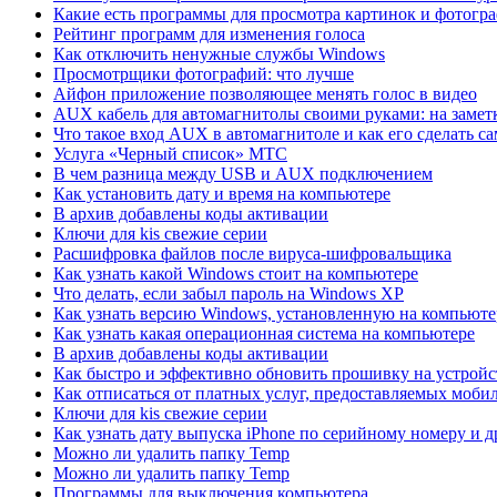
Какие есть программы для просмотра картинок и фотогр
Рейтинг программ для изменения голоса
Как отключить ненужные службы Windows
Просмотрщики фотографий: что лучше
Айфон приложение позволяющее менять голос в видео
AUX кабель для автомагнитолы своими руками: на замет
Что такое вход AUX в автомагнитоле и как его сделать с
Услуга «Черный список» МТС
В чем разница между USB и AUX подключением
Как установить дату и время на компьютере
В архив добавлены коды активации
Ключи для kis свежие серии
Расшифровка файлов после вируса-шифровальщика
Как узнать какой Windows стоит на компьютере
Что делать, если забыл пароль на Windows XP
Как узнать версию Windows, установленную на компьюте
Как узнать какая операционная система на компьютере
В архив добавлены коды активации
Как быстро и эффективно обновить прошивку на устрой
Как отписаться от платных услуг, предоставляемых моб
Ключи для kis свежие серии
Как узнать дату выпуска iPhone по серийному номеру и 
Можно ли удалить папку Temp
Можно ли удалить папку Temp
Программы для выключения компьютера