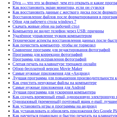
Djvu — что это за формат, чем его открыть и какие прог
Как восстановить экран монитора, если он сузился
Как восстановить данные с жесткого диска после формат
Восстановление файлов после форматирования в программ
Обои для рабочего стола windows 7
Скачать живые обои на рабочий стол
Компьютер не видит телефон через USB: причины
Удалённое управление чужим компьютером
Технические аспекты восстановления данных после быс
Как почистить компьютер, чтобы не тормозил
Сравнение программ для редактирования фотографий
Программа для коррекции фотографий
Программа для исправления фотографий
Cлепая печать на клавиатуре тренажер онлайн
Обзор бесплатной версии Movie Maker
Самые нужные приложения для «Андроид
Лучшая программа для повышения производительности 
Как очистить ненужные файлы на компьютере
Самые нужные приложения для Android
Лучшая программа для ускорения компьютера
Как создать временный email, одноразовую электронную 
Одноразовый (временный) почтовый ящик e-mail: лучшие
Как установить игры и программы на андроид
Как устанавливать и обновлять приложения без Google Pl
Как научиться правильно и быстро печатать на клавиатур