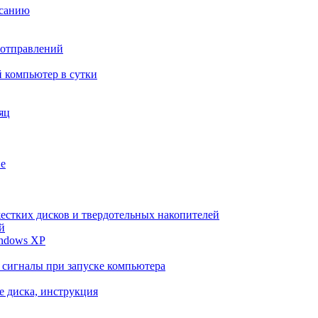
исанию
 отправлений
й компьютер в сутки
яц
ие
естких дисков и твердотельных накопителей
й
indows XP
 сигналы при запуске компьютера
 диска, инструкция