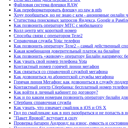
Файловая система флешки RAW
Как переформатировать флешку из raw в ntfs
Хочу пообщаться, но не знаю с кем - анонимные онлайн 
Статистика поисковых запросов Яндекса, Google и Рамбле
Как позвонить оператору МТС с мобильного
Колл центр мтс короткий номер
Способы связи с оператором Теле2
Справочная служба Yota: телефон
Как позвонить оператору Теле2 – самый действенный сп
Какая комбинация доверительный платеж на билайне
Как позвонить «живому» оператору Билайн напрямую: б
Как узнать свой номер телефона Yota
Контактный номер горячей линии мегафон
Как связаться со справочной службой мегафона
Как дозвониться до абонентской службы мегафона
Горячая линия Мегафон: как дозвониться в службу подде
Контактный центр Сбербанка: бесплатный номер телефо
Как войти в личный кабинет по договору?
Как и по каким номерам позвонить оператору билайн для
Сбербанк справочная служба
Как узнать, что означает смайлик в iOS и OS X
Гид по смайликам: как в них разобраться и не попасть в
"Пакет Яровой" вступает в силу
Проверка батареи Андроид: на износ, емкость и состояни