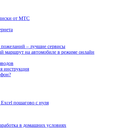
дписки от МТС
ернета
х пожеланий – лучшие сервисы
ый маршрут на автомобиле в режиме онлайн
зводов
ая инструкция
ефон?
 Excel пошагово с нуля
заработка в домашних условиях