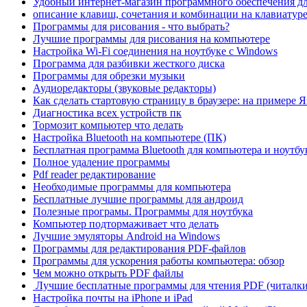
Удобный интернет-магазин программного обеспечения д
описание клавиш, сочетания и комбинации на клавиатур
Программы для рисования - что выбрать?
Лучшие программы для рисования на компьютере
Настройка Wi-Fi соединения на ноутбуке с Windows
Программа для разбивки жесткого диска
Программы для обрезки музыки
Аудиоредакторы (звуковые редакторы)
Как сделать стартовую страницу в браузере: на примере 
Диагностика всех устройств пк
Тормозит компьютер что делать
Настройка Bluetooth на компьютере (ПК)
Бесплатная программа Bluetooth для компьютера и ноутбу
Полное удаление программы
Pdf reader редактирование
Необходимые программы для компьютера
Бесплатные лучшие программы для андроид
Полезные програмы. Программы для ноутбука
Компьютер подтормаживает что делать
Лучшие эмуляторы Android на Windows
Программы для редактирования PDF-файлов
Программы для ускорения работы компьютера: обзор
Чем можно открыть PDF файлы
Лучшие бесплатные программы для чтения PDF (читалки
Настройка почты на iPhone и iPad