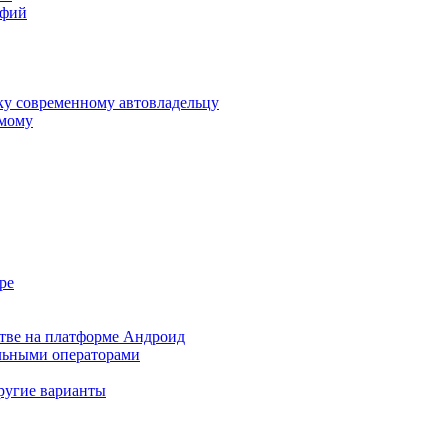
афий
ку современному автовладельцу
амому
ре
стве на платформе Андроид
ильными операторами
другие варианты