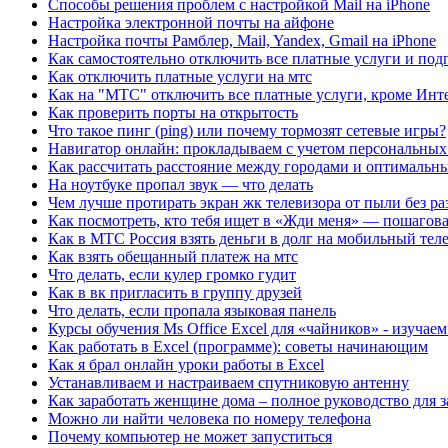
Способы решения проблем с настройкой Mail на iPhone
Настройка электронной почты на айфоне
Настройка почты Рамблер, Mail, Yandex, Gmail на iPhone
Как самостоятельно отключить все платные услуги и по
Как отключить платные услуги на мтс
Как на "МТС" отключить все платные услуги, кроме Инт
Как проверить порты на открытость
Что такое пинг (ping) или почему тормозят сетевые игры?
Навигатор онлайн: прокладываем с учетом персональны
Как рассчитать расстояние между городами и оптимальн
На ноутбуке пропал звук — что делать
Чем лучше протирать экран жк телевизора от пыли без ра
Как посмотреть, кто тебя ищет в «Жди меня» — пошагов
Как в МТС Россия взять деньги в долг на мобильный тел
Как взять обещанный платеж на мтс
Что делать, если кулер громко гудит
Как в вк пригласить в группу друзей
Что делать, если пропала языковая панель
Курсы обучения Ms Office Excel для «чайников» - изучаем
Как работать в Excel (программе): советы начинающим
Как я брал онлайн уроки работы в Excel
Устанавливаем и настраиваем спутниковую антенну
Как заработать женщине дома – полное руководство для 
Можно ли найти человека по номеру телефона
Почему компьютер не может запуститься