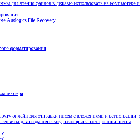
раммы для чтения файлов в дежавю использовать на компьютере 
ирования
е Auslogics File Recovery
трого форматирования
компьютера
почту онлайн для отправки писем с вложениями и регистрации:
 сервисы для создания самоудаляющейся электронной почты
ay
е?