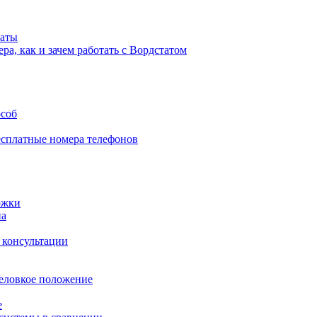
чаты
ра, как и зачем работать с Вордстатом
особ
есплатные номера телефонов
ржки
на
 консультации
 неловкое положение
е