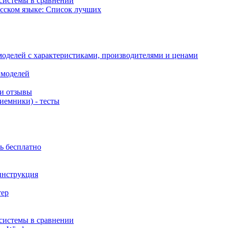
 системы в сравнении
сском языке: Список лучших
оделей с характеристиками, производителями и ценами
 моделей
 и отзывы
иемники) - тесты
ь бесплатно
 инструкция
тер
 системы в сравнении