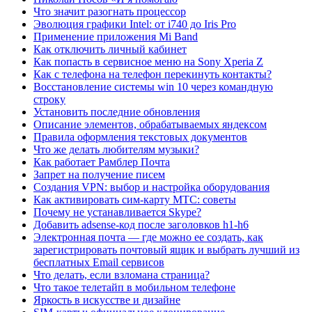
Что значит разогнать процессор
Эволюция графики Intel: от i740 до Iris Pro
Применение приложения Mi Band
Как отключить личный кабинет
Как попасть в сервисное меню на Sony Xperia Z
Как с телефона на телефон перекинуть контакты?
Восстановление системы win 10 через командную
строку
Установить последние обновления
Описание элементов, обрабатываемых яндексом
Правила оформления текстовых документов
Что же делать любителям музыки?
Как работает Рамблер Почта
Запрет на получение писем
Создания VPN: выбор и настройка оборудования
Как активировать сим-карту МТС: советы
Почему не устанавливается Skype?
Добавить adsense-код после заголовков h1-h6
Электронная почта — где можно ее создать, как
зарегистрировать почтовый ящик и выбрать лучший из
бесплатных Email сервисов
Что делать, если взломана страница?
Что такое телетайп в мобильном телефоне
Яркость в искусстве и дизайне