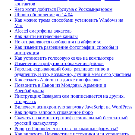
контактов
Чего хотят добиться Госдума с Роскомнадзором
Ubuntu обновление до 14 04
Как можно тремя способами установить Windows на
Mac
Alcatel смартфоны алкатель
Как найти интересные каналы
Не отправляются сообщения на айфоне se
Как изменить разрешение фотографии: способы и
инструкция
Как установить голосовую связь на компьютере
Изменения атрибутов отображения файлов
Гарольд, скрывающий боль, разливает пиво в
будапеште, и это, возможно, лучший мем с его участием
Как создать Autorun на диске или флешке
Позвонить в Львов из Молдовы, Армении и
Азербайджана
Инструкция: Instagram сам подписывается на других,
что делать
Включаем асинхронную загрузку JavaScript на WordPress
Как подать запрос в справочное бюро
Скачать на компьютер профессиональный бесплатный
русский калькулятор
Popup и Popunder: что это за рекламные форматы?
Как включить Неизвестные источники или установить