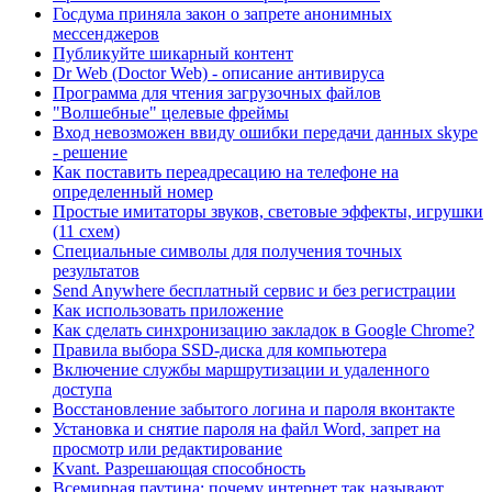
Госдума приняла закон о запрете анонимных
мессенджеров
Публикуйте шикарный контент
Dr Web (Doctor Web) - описание антивируса
Программа для чтения загрузочных файлов
"Волшебные" целевые фреймы
Вход невозможен ввиду ошибки передачи данных skype
- решение
Как поставить переадресацию на телефоне на
определенный номер
Простые имитаторы звуков, световые эффекты, игрушки
(11 схем)
Специальные символы для получения точных
результатов
Send Anywhere бесплатный сервис и без регистрации
Как использовать приложение
Как сделать синхронизацию закладок в Google Chrome?
Правила выбора SSD-диска для компьютера
Включение службы маршрутизации и удаленного
доступа
Восстановление забытого логина и пароля вконтакте
Установка и снятие пароля на файл Word, запрет на
просмотр или редактирование
Kvant. Разрешающая способность
Всемирная паутина: почему интернет так называют