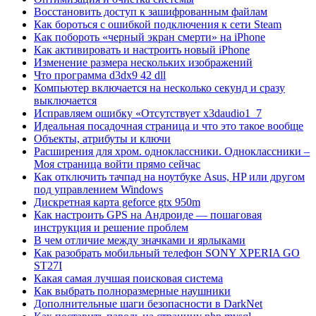
Восстановить доступ к зашифрованным файлам
Как бороться с ошибкой подключения к сети Steam
Как побороть «черный экран смерти» на iPhone
Как активировать и настроить новый iPhone
Изменение размера нескольких изображений
Что программа d3dx9 42 dll
Компьютер включается на несколько секунд и сразу
выключается
Исправляем ошибку «Отсутствует x3daudio1_7
Идеальная посадочная страница и что это такое вообще
Объекты, атрибуты и ключи
Расширения для хром. одноклассники. Одноклассники –
Моя страница войти прямо сейчас
Как отключить тачпад на ноутбуке Asus, HP или другом
под управлением Windows
Дискретная карта geforce gtx 950m
Как настроить GPS на Андроиде — пошаговая
инструкция и решение проблем
В чем отличие между значками и ярлыками
Как разобрать мобильный телефон SONY XPERIA GO
ST27I
Какая самая лучшая поисковая система
Как выбрать полноразмерные наушники
Дополнительные шаги безопасности в DarkNet