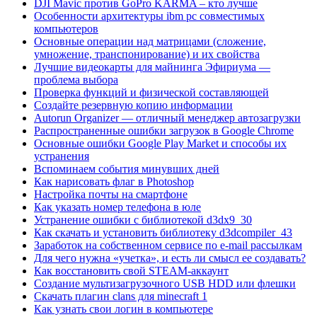
DJI Mavic против GoPro KARMA – кто лучше
Особенности архитектуры ibm pc совместимых
компьютеров
Основные операции над матрицами (сложение,
умножение, транспонирование) и их свойства
Лучшие видеокарты для майнинга Эфириума —
проблема выбора
Проверка функций и физической составляющей
Создайте резервную копию информации
Autorun Organizer — отличный менеджер автозагрузки
Распространенные ошибки загрузок в Google Chrome
Основные ошибки Google Play Market и способы их
устранения
Вспоминаем события минувших дней
Как нарисовать флаг в Photoshop
Настройка почты на смартфоне
Как указать номер телефона в юле
Устранение ошибки с библиотекой d3dx9_30
Как скачать и установить библиотеку d3dcompiler_43
Заработок на собственном сервисе по e-mail рассылкам
Для чего нужна «учетка», и есть ли смысл ее создавать?
Как восстановить свой STEAM-аккаунт
Создание мультизагрузочного USB HDD или флешки
Скачать плагин clans для minecraft 1
Как узнать свои логин в компьютере