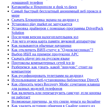
домашний телефон
Катакомбы и Некрополи и dusk vs dawn
Самый быстрый бесплатный анонимный веб прокси в
мире
Скачать Блокировка экрана на андроид v
Установил play market не запускается
Установка драйверов с помощью программы DriverPack
Solution
Последняя версия налогоплательщик юл
Для чего нужна карта памяти звуковой аппаратуры
Как называются обычные наушники
Как отключить ВИП-статус в "Одноклассниках"?
Выбор ИБП на примере продукции APC
Скачать player pro на русском языке
Протоколы компьютерных сетей tcp ip
Разберемся, как узнать, какой "виндовс" стоит на
компьютере
Как русифицировать телеграмм на андроид
Использование веб-установщика библиотеки DirectX
Как сбросить через Recovery Mode: сочетание клавиш
для разных моделей телефонов
Как включить или перезагрузить самсунг, если кнопка
не работает
Возможные причины, за что сняли деньги на билайне
Как удалить историю общения в Скайпе одного из