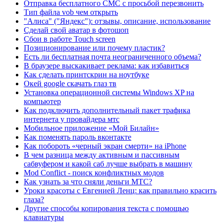
Отправка бесплатного СМС с просьбой перезвонить
Тип файла vob чем открыть
"Алиса" ("Яндекс"): отзывы, описание, использование
Сделай свой аватар в фотошоп
Сбои в работе Touch screen
Позиционирование или почему пластик?
Есть ли бесплатная почта неограниченного объема?
В браузере выскакивает реклама: как избавиться
Как сделать принтскрин на ноутбуке
Окей google скачать глаз тв
Установка операционной системы Windows XP на
компьютер
Как подключить дополнительный пакет трафика
интернета у провайдера мтс
Мобильное приложение «Мой Билайн»
Как поменять пароль вконтакте
Как побороть «черный экран смерти» на iPhone
В чем разница между активным и пассивным
сабвуфером и какой саб лучше выбрать в машину
Mod Conflict - поиск конфликтных модов
Как узнать за что сняли деньги МТС?
Уроки красоты с Евгенией Ленц: как правильно красить
глаза?
Другие способы копирования текста с помощью
клавиатуры