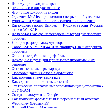
Почему происходит запрет
Что нового в линукс минт 18
Что лучше хонор или айфон
Удаление McAfee при помощи специальной утилиты
Windows 10 устанавливает ассистента обновлений
Rar русская версия. Винрар — Русская версия. Русский
язык в WinRAR
Не работает камера на телефоне: быстрая диагностика
проблем
Быстрая разрядка аккумулятора
Canon i-SENSYS MF4410 не сканирует, как исправить
проблему
Остальные действия над файлами
Почему не идут гудки при вызове: проблемы и их
решение
Основные параметры тарифа
Способы удаления слоев в фотошопе
Как поменять тему вконтакте
Как скрыть или показать элемент?
Статические оперативные запоминающие устройства -
ОЗУ (RAM)
Создание документа Google
Как получить формальный и персональный аттестат
Webmoney (Вебмани)?
Николай Носов «И я помогаю