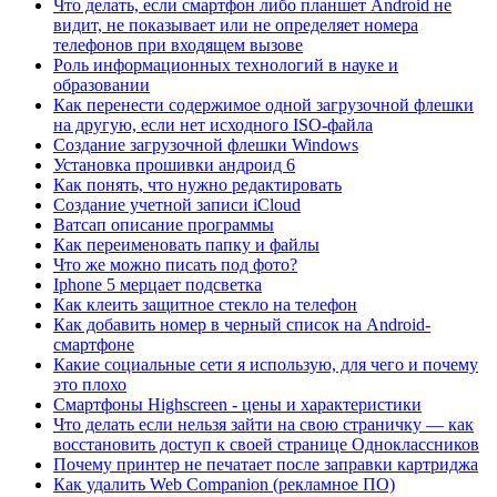
Что делать, если смартфон либо планшет Android не
видит, не показывает или не определяет номера
телефонов при входящем вызове
Роль информационных технологий в науке и
образовании
Как перенести содержимое одной загрузочной флешки
на другую, если нет исходного ISO-файла
Создание загрузочной флешки Windows
Установка прошивки андроид 6
Как понять, что нужно редактировать
Создание учетной записи iCloud
Ватсап описание программы
Как переименовать папку и файлы
Что же можно писать под фото?
Iphone 5 мерцает подсветка
Как клеить защитное стекло на телефон
Как добавить номер в черный список на Android-
смартфоне
Какие социальные сети я использую, для чего и почему
это плохо
Смартфоны Highscreen - цены и характеристики
Что делать если нельзя зайти на свою страничку — как
восстановить доступ к своей странице Одноклассников
Почему принтер не печатает после заправки картриджа
Как удалить Web Companion (рекламное ПО)