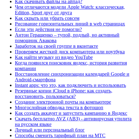
Как скачивать файлы на айпад?
Чем отличаются модели Apple Watch: классическая,
Edition, Sport друг от друга
Как скрыть или убрать совсем
Рисование горизонтальных линий в web страницах
Если эти действия не помогли?
Антон Геращенко – тупой, подлый, но активный
помощник Авакова
Заработок на своей группе в вконтакте
Проверяем жесткий диск компьютера или ноутбука
Как найти музыку из видео YouTube
Когда появился поисковик яндекс, история развития
компании
Восстановление синхронизации календарей Google и
Android-смартфона
Instant apps: что это, как подключить и использовать
Резервные копии iCloud в iPhone: как создать,
восстановить, пользоваться?
Создание электронной почты на компьютере
Многослойная обводка текста в фотошоп
Как создать аккаунт и запустить кампанию в Яндекс
Скачать бесплатно AVZ (АВЗ) - антивирусная утилита
на русском языке
Личный или персональный блог
Способы сменить тарифный план на МТС