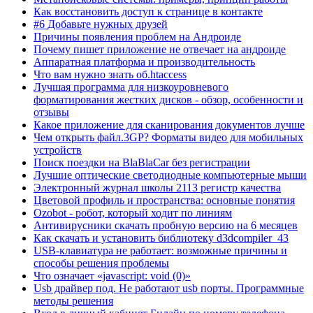
Как восстановить доступ к странице в контакте
#6 Добавьте нужных друзей
Причины появления проблем на Андроиде
Почему пишет приложение не отвечает на андроиде
Аппаратная платформа и производительность
Что вам нужно знать об.htaccess
Лучшая программа для низкоуровневого
форматирования жестких дисков - обзор, особенности и
отзывы
Какое приложение для сканирования документов лучше
Чем открыть файл.3GP? Форматы видео для мобильных
устройств
Поиск поездки на BlaBlaCar без регистрации
Лучшие оптические светодиодные компьютерные мыши
Электронный журнал школы 2113 регистр качества
Цветовой профиль и пространства: основные понятия
Ozobot - робот, который ходит по линиям
Антивирусники скачать пробную версию на 6 месяцев
Как скачать и установить библиотеку d3dcompiler_43
USB-клавиатура не работает: возможные причины и
способы решения проблемы
Что означает «javascript: void (0)»
Usb драйвер под. Не работают usb порты. Программные
методы решения