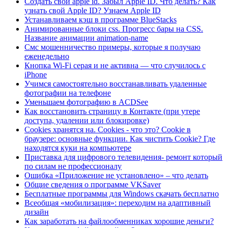
Создать свой apple id. Забыл Apple ID. Что делать? Как
узнать свой Apple ID? Узнаем Apple ID
Устанавливаем кэш в программе BlueStacks
Анимированные блоки css. Прогресс бары на CSS.
Название анимации animation-name
Cмс мошенничество примеры, которые я получаю
еженедельно
Кнопка Wi-Fi серая и не активна — что случилось с
iPhone
Учимся самостоятельно восстанавливать удаленные
фотографии на телефоне
Уменьшаем фотографию в ACDSee
Как восстановить страницу в Контакте (при утере
доступа, удалении или блокировке)
Cookies хранятся на. Cookies - что это? Cookie в
браузере: основные функции. Как чистить Cookie? Где
находятся куки на компьютере
Приставка для цифрового телевидения- ремонт который
по силам не профессионалу
Ошибка «Приложение не установлено» – что делать
Общие сведения о программе VKSaver
Бесплатные программы для Windows скачать бесплатно
Всеобщая «мобилизация»: переходим на адаптивный
дизайн
Как заработать на файлообменниках хорошие деньги?