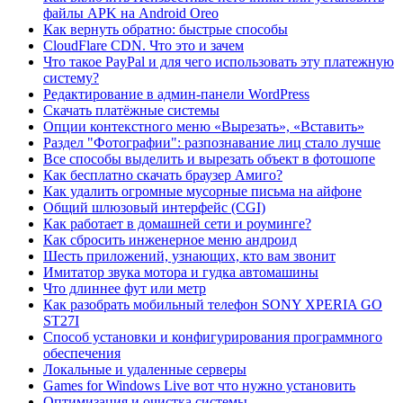
файлы APK на Android Oreo
Как вернуть обратно: быстрые способы
CloudFlare CDN. Что это и зачем
Что такое PayPal и для чего использовать эту платежную
систему?
Редактирование в админ-панели WordPress
Скачать платёжные системы
Опции контекстного меню «Вырезать», «Вставить»
Раздел "Фотографии": разпознавание лиц стало лучше
Все способы выделить и вырезать объект в фотошопе
Как бесплатно скачать браузер Амиго?
Как удалить огромные мусорные письма на айфоне
Общий шлюзовый интерфейс (CGI)
Как работает в домашней сети и роуминге?
Как сбросить инженерное меню андроид
Шесть приложений, узнающих, кто вам звонит
Имитатор звука мотора и гудка автомашины
Что длиннее фут или метр
Как разобрать мобильный телефон SONY XPERIA GO
ST27I
Способ установки и конфигурирования программного
обеспечения
Локальные и удаленные серверы
Games for Windows Live вот что нужно установить
Оптимизация и очистка системы