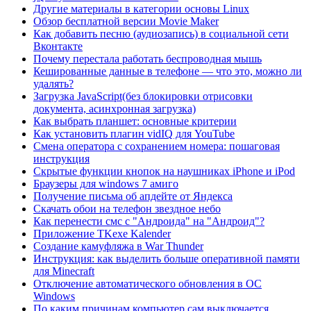
Другие материалы в категории основы Linux
Обзор бесплатной версии Movie Maker
Как добавить песню (аудиозапись) в социальной сети
Вконтакте
Почему перестала работать беспроводная мышь
Кешированные данные в телефоне — что это, можно ли
удалять?
Загрузка JavaScript(без блокировки отрисовки
документа, асинхронная загрузка)
Как выбрать планшет: основные критерии
Как установить плагин vidIQ для YouTube
Смена оператора с сохранением номера: пошаговая
инструкция
Скрытые функции кнопок на наушниках iPhone и iPod
Браузеры для windows 7 амиго
Получение письма об апдейте от Яндекса
Скачать обои на телефон звездное небо
Как перенести смс с "Андроида" на "Андроид"?
Приложение TKexe Kalender
Создание камуфляжа в War Thunder
Инструкция: как выделить больше оперативной памяти
для Minecraft
Отключение автоматического обновления в ОС
Windows
По каким причинам компьютер сам выключается