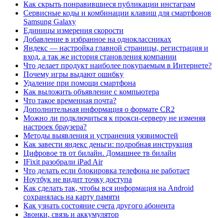
Как скрыть понравившиеся публикации инстаграм
Сервисные коды и комбинации клавиш для смартфонов
Samsung Galaxy
Единицы измерения скорости
Добавление в избранное на одноклассниках
Яндекс — настройка главной страницы, регистрация и
вход, а так же история становления компании
Что делает продукт наиболее покупаемым в Интернете?
Почему игры выдают ошибку
Удаление при помощи смартфона
Как выложить объявление с компьютера
Что такое временная почта?
Дополнительная информация о формате CR2
Можно ли подключиться к прокси-серверу не изменяя
настроек браузера?
Методы выявления и устранения уязвимостей
Как завести яндекс деньги: подробная инструкция
Цифровое тв от билайн. Домашнее тв билайн
IFixit разобрали iPad Air
Что делать если блокировка телефона не работает
Ноутбук не видит точку доступа
Как сделать так, чтобы вся информация на Android
сохранялась на карту памяти
Как узнать состояние счета другого абонента
Звонки, связь и аккумулятор