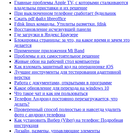
Главные проблемы Apple TV, с которыми сталкиваются
владельцы приставки и их решение
При выключенном телефоне сработает будильник
Сжать pdf файл libreoffice
Fdisk linux команды. Утилиты разметки. fdisk
Восстановление исчезнувшей панели
Где загрузки в Яндекс Браузере
Блокировка страницы: за что, на какое время и зачем это
делается
Применение приложения Mi Band
Проблемы и их самостоятельное решение
Живые обои на рабочий стол компьютера
Как взломать защитный код на операционке iOS
Лучшие инструменты для тестирования адаптивной
верстки
Работа с документами, открытыми в программе
Какое обновление для перехода на windows 10
Что такое чат и как им пользоваться
Телефон Андроид постоянно перезагружается, что
делать?
Проверенный способ полностью и навсегда удалить
фото с андроид телефона
Как установить Вибер (Viber) на телефон: Подробная
инструкция
Дизайн, размеры, управляющие элементы