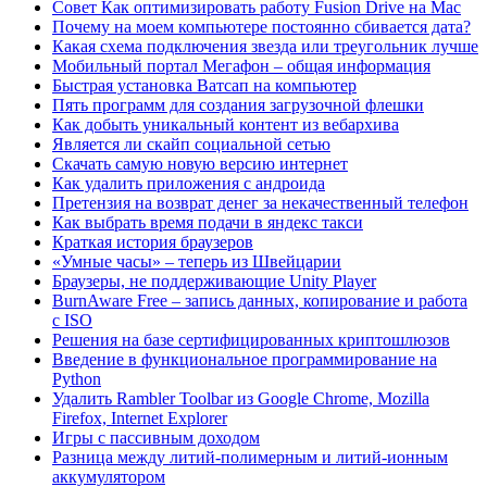
Совет Как оптимизировать работу Fusion Drive на Mac
Почему на моем компьютере постоянно сбивается дата?
Какая схема подключения звезда или треугольник лучше
Мобильный портал Мегафон – общая информация
Быстрая установка Ватсап на компьютер
Пять программ для создания загрузочной флешки
Как добыть уникальный контент из вебархива
Является ли скайп социальной сетью
Скачать самую новую версию интернет
Как удалить приложения с андроида
Претензия на возврат денег за некачественный телефон
Как выбрать время подачи в яндекс такси
Краткая история браузеров
«Умные часы» – теперь из Швейцарии
Браузеры, не поддерживающие Unity Player
BurnAware Free – запись данных, копирование и работа
с ISO
Решения на базе сертифицированных криптошлюзов
Введение в функциональное программирование на
Python
Удалить Rambler Toolbar из Google Chrome, Mozilla
Firefox, Internet Explorer
Игры с пассивным доходом
Разница между литий-полимерным и литий-ионным
аккумулятором