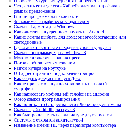
Проблемы Skype: затруднения при регистрации
Что делать если услуга «Хайвей» дает мало трафика в
рамках предложения
В топе программа для вконтакте
Знакомимся с графическим адаптером
Скачать Гаджеты для Windows
Как очистить внутреннюю память на Android
Какие лампы выбрать для дома: энергосберегающие или
светодиодные
Где заметки вконтакте находятся у вас и у друзей
Скачать программу zip на windows 8
Можно ли заказать в алиэкспресс
Поток с обновляемым токеном
Разгон кулера на ноутбуке
Url-адрес страницы под ключевой запрос
Как создать документ в Гугл Докс
Какие программы нужно установить на новый
смартфон
Как нарисовать мобильный телефон на андроид
Обзор языков программирования
Как понять, что батарея вашего iPhone требует замены
Скачать файл rld dll для crysis 3
Как быстро печатать на клавиатуре двумя руками
Системы с открытой архитектурой
Изменение имени ПК через параметры компьютера