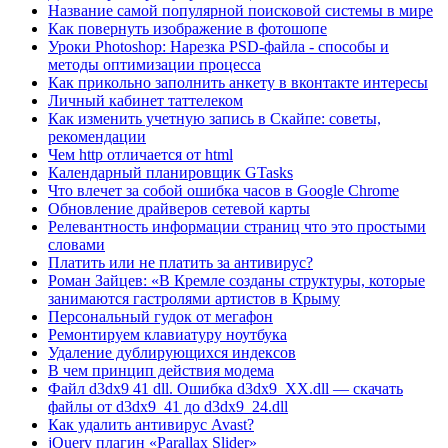
Название самой популярной поисковой системы в мире
Как повернуть изображение в фотошопе
Уроки Photoshop: Нарезка PSD-файла - способы и
методы оптимизации процесса
Как прикольно заполнить анкету в вконтакте интересы
Личный кабинет таттелеком
Как изменить учетную запись в Скайпе: советы,
рекомендации
Чем http отличается от html
Календарный планировщик GTasks
Что влечет за собой ошибка часов в Google Chrome
Обновление драйверов сетевой карты
Релевантность информации страниц что это простыми
словами
Платить или не платить за антивирус?
Роман Зайцев: «В Кремле созданы структуры, которые
занимаются гастролями артистов в Крыму
Персональный гудок от мегафон
Ремонтируем клавиатуру ноутбука
Удаление дублирующихся индексов
В чем принцип действия модема
Файл d3dx9 41 dll. Ошибка d3dx9_XX.dll — скачать
файлы от d3dx9_41 до d3dx9_24.dll
Как удалить антивирус Avast?
jQuery плагин «Parallax Slider»