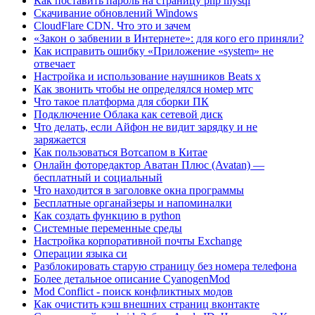
Как поставить пароль на страницу php mysql
Скачивание обновлений Windows
CloudFlare CDN. Что это и зачем
«Закон о забвении в Интернете»: для кого его приняли?
Как исправить ошибку «Приложение «system» не
отвечает
Настройка и использование наушников Beats x
Как звонить чтобы не определялся номер мтс
Что такое платформа для сборки ПК
Подключение Облака как сетевой диск
Что делать, если Айфон не видит зарядку и не
заряжается
Как пользоваться Вотсапом в Китае
Онлайн фоторедактор Аватан Плюс (Avatan) —
бесплатный и социальный
Что находится в заголовке окна программы
Бесплатные органайзеры и напоминалки
Как создать функцию в python
Системные переменные среды
Настройка корпоративной почты Exchange
Операции языка си
Разблокировать старую страницу без номера телефона
Более детальное описание CyanogenMod
Mod Conflict - поиск конфликтных модов
Как очистить кэш внешних страниц вконтакте