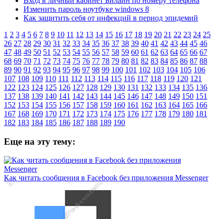
Вход в личный кабинет Билайн по номеру телефона
Изменить пароль ноутбуке windows 8
Как защитить себя от инфекций в период эпидемий
1
2
3
4
5
6
7
8
9
10
11
12
13
14
15
16
17
18
19
20
21
22
23
24
25
26
27
28
29
30
31
32
33
34
35
36
37
38
39
40
41
42
43
44
45
46
47
48
49
50
51
52
53
54
55
56
57
58
59
60
61
62
63
64
65
66
67
68
69
70
71
72
73
74
75
76
77
78
79
80
81
82
83
84
85
86
87
88
89
90
91
92
93
94
95
96
97
98
99
100
101
102
103
104
105
106
107
108
109
110
111
112
113
114
115
116
117
118
119
120
121
122
123
124
125
126
127
128
129
130
131
132
133
134
135
136
137
138
139
140
141
142
143
144
145
146
147
148
149
150
151
152
153
154
155
156
157
158
159
160
161
162
163
164
165
166
167
168
169
170
171
172
173
174
175
176
177
178
179
180
181
182
183
184
185
186
187
188
189
190
Еще на эту тему:
Как читать сообщения в Facebook без приложения Messenger