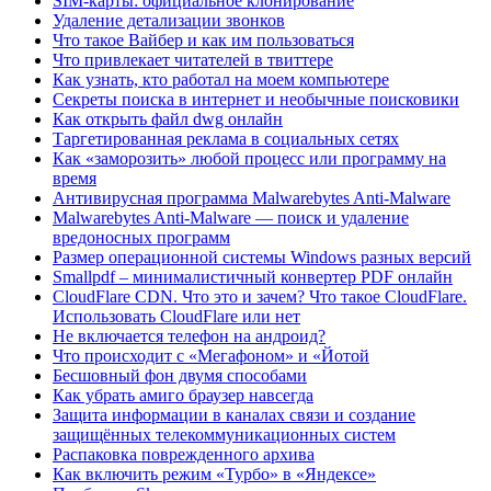
SIM-карты: официальное клонирование
Удаление детализации звонков
Что такое Вайбер и как им пользоваться
Что привлекает читателей в твиттере
Как узнать, кто работал на моем компьютере
Секреты поиска в интернет и необычные поисковики
Как открыть файл dwg онлайн
Таргетированная реклама в социальных сетях
Как «заморозить» любой процесс или программу на
время
Антивирусная программа Malwarebytes Anti-Malware
Malwarebytes Anti-Malware — поиск и удаление
вредоносных программ
Размер операционной системы Windows разных версий
Smallpdf – минималистичный конвертер PDF онлайн
CloudFlare CDN. Что это и зачем? Что такое CloudFlare.
Использовать CloudFlare или нет
Не включается телефон на андроид?
Что происходит с «Мегафоном» и «Йотой
Бесшовный фон двумя способами
Как убрать амиго браузер навсегда
Защита информации в каналах связи и создание
защищённых телекоммуникационных систем
Распаковка поврежденного архива
Как включить режим «Турбо» в «Яндексе»