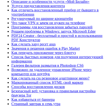
Описание и особенности услуги «Мой Билайн»
Услуги предоставления контента
Как отличить восстановленный прибор от бывшего в
употреблении
Регулируемый по ширине кронштейн
Что такое VPN и зачем он нужен на телефоне
Программы для восстановления забытых паролей
Решаем проблемы в Windows: запуск Microsoft Edge
PDF24 Creator - бесплатный и простой в использовании
PDF Конструктор
Как сделать хард ресет asus
Значения и решения ошибок в Play Market
Как передать приложение через блютуз
Список быстрых номеров для получения интересующей
информации
Галерея фильтров размытия в Photoshop CS6
Возможно ли удаленное управление iPhone через
компьютер или ноутбук
Как сделать на css резиновое адаптивное меню?
Маркированный список HTML свой маркер
Способы восстановления дисков
Безопасный веб: установка и правильная настройка
браузера Tor
Как избавиться от баннера
Странный завтрак в семь утра