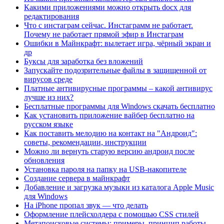
Какими приложениями можно открыть docx для
редактирования
Что с инстаграм сейчас. Инстаграмм не работает.
Почему не работает прямой эфир в Инстаграм
Ошибки в Майнкрафт: вылетает игра, чёрный экран и
др
Буксы для заработка без вложений
Запускайте подозрительные файлы в защищенной от
вирусов среде
Платные антивирусные программы – какой антивирус
лучше из них?
Бесплатные программы для Windows скачать бесплатно
Как установить приложение вайбер бесплатно на
русском языке
Как поставить мелодию на контакт на "Андроид":
советы, рекомендации, инструкции
Можно ли вернуть старую версию андроид после
обновления
Установка пароля на папку на USB-накопителе
Создание сервера в майнкрафт
Добавление и загрузка музыки из каталога Apple Music
для Windows
На iPhone пропал звук — что делать
Оформление плейсхолдера с помощью CSS стилей
Метапоисковые системы: примеры, принцип работы