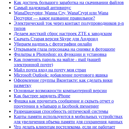
Как достичь большого заработка на скачивании файлов
Самый надежный антивирус
WanaDecryptor, Wanna Cry, WanaCrypt или Wana
Decryptor — какое название правильное?
Электрический ток через контакт полупроводников p-n
типов
Делаем жесткий сброс настроек ZTE к заводским
Скачать Старая версия Skype для Андроид
Убираем надпись с фотографии онлайн
Открываем глаза персонажа на снимке в фотошопе
Фильтры в Photoshop: их функции и установка
Как поменять пароль на майле - mail (вашей
электронной почте)
Майл почта вход на почту моя стран
Microsoft Outlook: добавление почтового ящика
Оформление группы Вконтакте: как сделать вики
разметку
Основные возможности компьютерной версии
Как быстрее зарядить iPhone
Фишка как прочитать сообщение и скрыть отчет о
прочтении в whatsapp и facebook messenger
Разрешающая способность оптической системы
Карты памяти используются в мобильных устройствах
для увеличения объема памяти для сохранения данных
Что делать клиентам ростелекома, если не работает