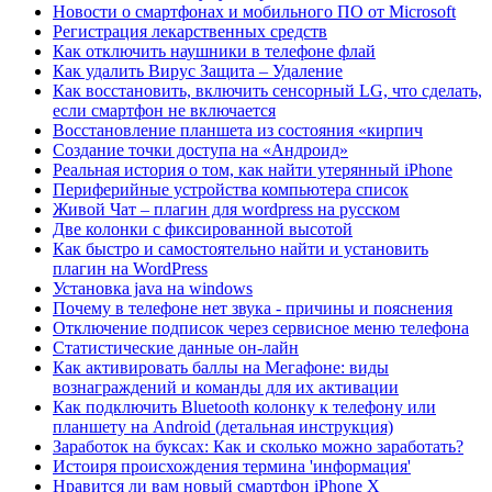
Новости о смартфонах и мобильного ПО от Microsoft
Регистрация лекарственных средств
Как отключить наушники в телефоне флай
Как удалить Вирус Защита – Удаление
Как восстановить, включить сенсорный LG, что сделать,
если смартфон не включается
Восстановление планшета из состояния «кирпич
Создание точки доступа на «Андроид»
Реальная история о том, как найти утерянный iPhone
Периферийные устройства компьютера список
Живой Чат – плагин для wordpress на русском
Две колонки с фиксированной высотой
Как быстро и самостоятельно найти и установить
плагин на WordPress
Установка java на windows
Почему в телефоне нет звука - причины и пояснения
Отключение подписок через сервисное меню телефона
Статистические данные он-лайн
Как активировать баллы на Мегафоне: виды
вознаграждений и команды для их активации
Как подключить Bluetooth колонку к телефону или
планшету на Android (детальная инструкция)
Заработок на буксах: Как и сколько можно заработать?
Истоиря происхождения термина 'информация'
Нравится ли вам новый смартфон iPhone X