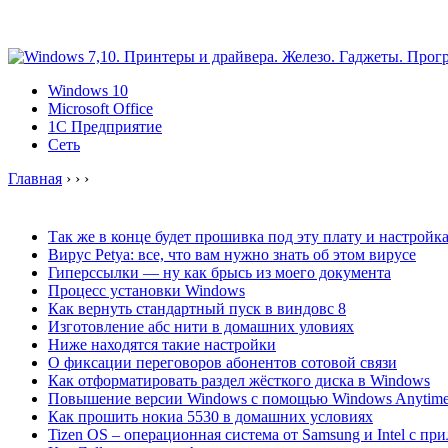
Windows 10
Microsoft Office
1C Предприятие
Сеть
Главная
›
›
›
Так же в конце будет прошивка под эту плату и настрой
Вирус Petya: все, что вам нужно знать об этом вирусе
Гиперссылки — ну как брысь из моего документа
Процесс установки Windows
Как вернуть стандартный пуск в виндовс 8
Изготовление абс нити в домашних уловиях
Ниже находятся такие настройки
О фиксации переговоров абонентов сотовой связи
Как отформатировать раздел жёсткого диска в Windows
Повышение версии Windows с помощью Windows Anytime
Как прошить нокиа 5530 в домашних условиях
Tizen OS – операционная система от Samsung и Intel c прил