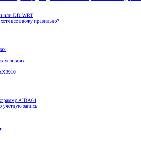
вки или DD-WRT
хотя все ввожу правильно?
нах
их условиях
 AX3910
рограмму AIDA64
ю учетную запись
е