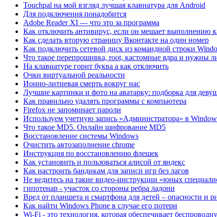
Touchpal на мой взгляд лучшая клавиатура для Android
Для подключения понадобится
Adobe Reader XI — что это за программа
Как отключить антивирус, если он мешает выполнению 
Как сделать вторую страницу Вконтакте на один номер
Как подключить сетевой диск из командной строки Wind
Что такое перепрошивка, root, кастомные ядра и нужны 
На клавиатуре горит буква а как отключить
Очки виртуальной реальности
Ионно-литиевая смерть вокруг нас
Лучшие картинки и фото на аватарку: подборка для дев
Как правильно удалять программы с компьютера
Firefox не запоминает пароли
Используем учетную запись «Администратора» в Window
Что такое MD5. Онлайн шифрование MD5
Восстановление системы Windows
Очистить автозаполнение chrome
Инструкция по восстановлению флешек
Как установить и пользоваться алисой от яндекс
Как настроить бандикам для записи игр без лагов
Не ведитесь на такие видео-инструкции «юных специали
гипотенар - участок со стороны ребра ладони
Вред от планшета и смартфона для детей – опасности и р
Как найти Windows Phone в случае его потери
Wi-Fi - это технология, которая обеспечивает беспровод