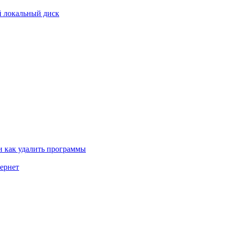
й локальный диск
и как удалить программы
тернет