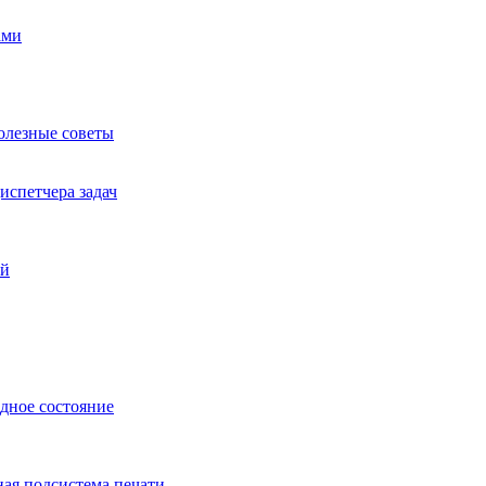
ами
полезные советы
испетчера задач
ей
дное состояние
ная подсистема печати