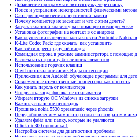
Добавление программы в автозагрузку через папку
Поиск и устранение неисправностей физическими метод
Слот для подключения оперативной памяти
Почему компьютер не засыпает и что с этим делать?
Запуск экранной клавиатуры с помощью команды «osk»
Установка фотографии на контакт в ос андроид
Как осуществить перенос контактов на Android с Nokia: 
K-Lite Codec Pack: где скачать, как установить
Как зайти в реестр другой винды
Командная строка в режиме администратора с помощью д
Распечатать страницу без лишних элементов
Использование горячих клавиш
Onvif протокол описание. Виды интеграции
Приложения для Android: обучающие программы для дет
Современные отечественные процессоры как они есть
Как узнать пароль от компьютера
Что делать, когда флешка не открывается
Убираем вторую ОС Windows из списка загрузки
Важно: устранение неполадок
Прошивка nokia 5530 xpressmusic через phoenix
Перед обновлением компьютера или его возвратом в исхо
Удаляем файл или папку, которые не удаляются
D link dir 300 прошивка 1
Настройка системы для диагностики проблемы
Не удалось открыть мастер добавления принтеров локаль