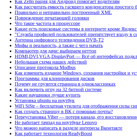
Как Zello рация для Андроид помогает водителям
Как рассчитать емкость гасящего конденсатора простого 
Правильно и неправильно построенный XML
Повреждение печатающей головки
Что такое частота в процессоре
Какие есть поисковые системы в интернете кроме Яндекс 
"Служба профилей пользователей препятствует входу в с
Антенна цифрового телевидения DVB-T2
Мифы и реальность, а также с чего начать
Компьютер для дачи: выбираем неттоп
HDMI,DVI,VGA,DisplayPort — Всё об интерфейсах подк
Небольшая схема наших действий
Описание протокола Modbus
Как изменить издание Windows, сохранив настройки и у
Программы для клонирования дисков
Почему не грузится страница в одноклассниках
Как включить игру на 32 битной системе
Какие наушники лучше купить
Установка ubuntu на ноутбук
WiFi SiStr – бесплатная утилита для отображения силы си
Как создать страницу в ВК с помощью почты?
Переустановка Viber — потеря канала, его восстановлени
Не работает тачпад на ноутбуке Lenovo
Что можно написать в разделе интересы Вконтакте
Как работает технология ReadyBoost