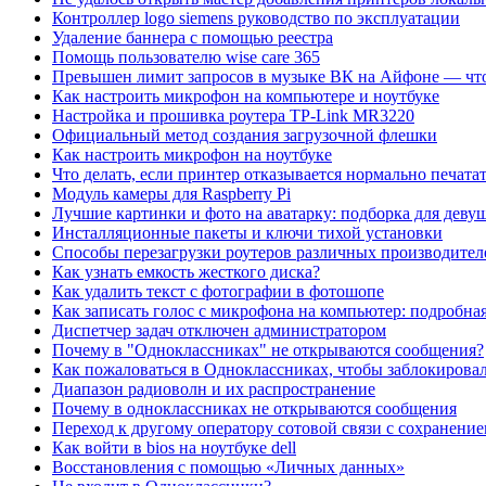
Контроллер logo siemens руководство по эксплуатации
Удаление баннера с помощью реестра
Помощь пользователю wise care 365
Превышен лимит запросов в музыке ВК на Айфоне — что
Как настроить микрофон на компьютере и ноутбуке
Настройка и прошивка роутера TP-Link MR3220
Официальный метод создания загрузочной флешки
Как настроить микрофон на ноутбуке
Что делать, если принтер отказывается нормально печата
Модуль камеры для Raspberry Pi
Лучшие картинки и фото на аватарку: подборка для дев
Инсталляционные пакеты и ключи тихой установки
Способы перезагрузки роутеров различных производител
Как узнать емкость жесткого диска?
Как удалить текст с фотографии в фотошопе
Как записать голос с микрофона на компьютер: подробна
Диспетчер задач отключен администратором
Почему в "Одноклассниках" не открываются сообщения?
Как пожаловаться в Одноклассниках, чтобы заблокирова
Диапазон радиоволн и их распространение
Почему в одноклассниках не открываются сообщения
Переход к другому оператору сотовой связи с сохранени
Как войти в bios на ноутбуке dell
Восстановления с помощью «Личных данных»