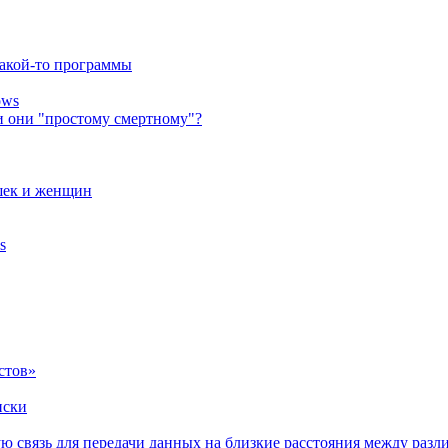
какой-то программы
ows
ли они "простому смертному"?
ушек и женщин
s
стов»
иски
ную связь для передачи данных на близкие расстояния между ра