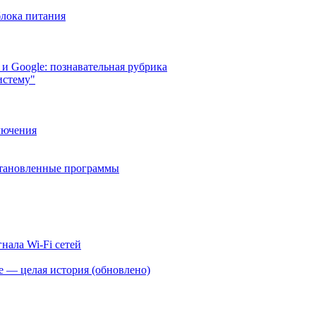
блока питания
и Google: познавательная рубрика
истему"
лючения
становленные программы
гнала Wi-Fi сетей
е — целая история (обновлено)