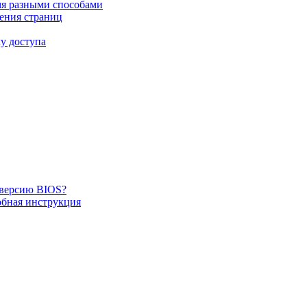
мя разными способами
ения страниц
ку доступа
 версию BIOS?
обная инструкция