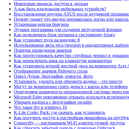
Некоторые нюансы доступа к дискам
А как быть владельцам мобильных устройств?
Восстановление роутера ASUS после неудачной проши
Почему пишет что введен неправильно логин или пароль 
Устаревшая версия браузера
Лучшие программы для создания загрузочной флешки
Как подключить блок питания к системному блоку
Как установит пуск на виндовс 8
Использование мета тега viewport в неадаптивных шабло
Порядок проведения замеров
Как протестировать качество струйных чернил в домашн
Как переключать язык на клавиатуре компьютера
Как установить второй жесткий диск на компьютер Acer
Отображение значков Рабочего стола
Павел Дуров, биография, новости, фото
Установить, удалить или обновить кодеки – это просто
Могут ли мошенники снять деньги с карты или телефона
Определяем разрядность операционной системы через п
Microsoft Edge невозможно открыть используя встроенну
Убираем надпись с фотографии онлайн
Что такое dvr в windows 10
K-Lite Codec Pack: где скачать, как установить
Как получить доступ к настройкам микрофона на ноутбук
Connectify — настраиваем Wi-Fi адаптер точкой доступа
Как сбросить забытый пароль с помощью Ophcrack