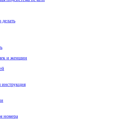
 делать
ть
ушек и женщин
ей
я инструкция
ли
ем номера