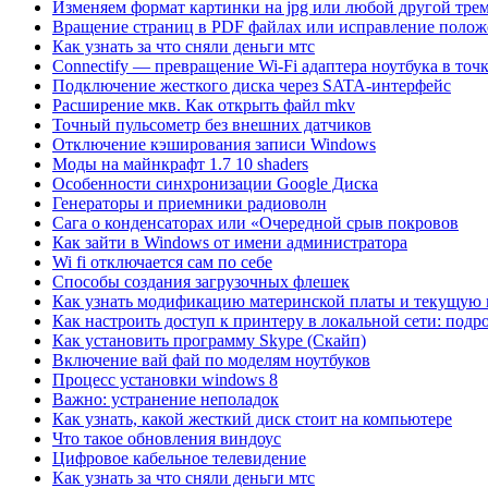
Изменяем формат картинки на jpg или любой другой тре
Вращение страниц в PDF файлах или исправление полож
Как узнать за что сняли деньги мтс
Connectify — превращение Wi-Fi адаптера ноутбука в точ
Подключение жесткого диска через SATA-интерфейс
Расширение мкв. Как открыть файл mkv
Точный пульсометр без внешних датчиков
Отключение кэширования записи Windows
Моды на майнкрафт 1.7 10 shaders
Особенности синхронизации Google Диска
Генераторы и приемники радиоволн
Сага о конденсаторах или «Очередной срыв покровов
Как зайти в Windows от имени администратора
Wi fi отключается сам по себе
Способы создания загрузочных флешек
Как узнать модификацию материнской платы и текущую
Как настроить доступ к принтеру в локальной сети: подр
Как установить программу Skype (Скайп)
Включение вай фай по моделям ноутбуков
Процесс установки windows 8
Важно: устранение неполадок
Как узнать, какой жесткий диск стоит на компьютере
Что такое обновления виндоус
Цифровое кабельное телевидение
Как узнать за что сняли деньги мтс