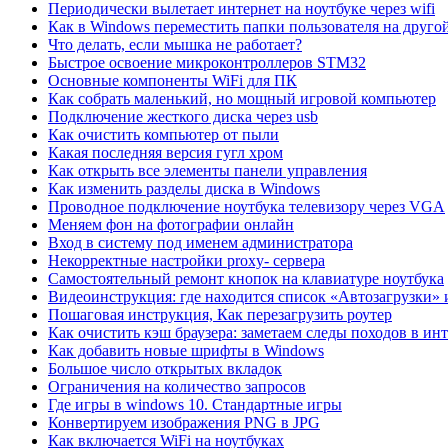
Периодически вылетает интернет на ноутбуке через wifi
Как в Windows переместить папки пользователя на друго
Что делать, если мышка не работает?
Быстрое освоение микроконтроллеров STM32
Основные компоненты WiFi для ПК
Как собрать маленький, но мощный игровой компьютер
Подключение жесткого диска через usb
Как очистить компьютер от пыли
Какая последняя версия гугл хром
Как открыть все элементы панели управления
Как изменить разделы диска в Windows
Проводное подключение ноутбука телевизору через VGA
Меняем фон на фотографии онлайн
Вход в систему под именем администратора
Некорректные настройки proxy- сервера
Самостоятельный ремонт кнопок на клавиатуре ноутбука
Видеоинструкция: где находится список «Автозагрузки» 
Пошаговая инструкция, Как перезагрузить роутер
Как очистить кэш браузера: заметаем следы походов в ин
Как добавить новые шрифты в Windows
Большое число открытых вкладок
Ограничения на количество запросов
Где игры в windows 10. Стандартные игры
Конвертируем изображения PNG в JPG
Как включается WiFi на ноутбуках