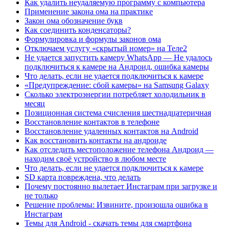
Как удалить неудаляемую программу с компьютера
Применение закона ома на практике
Закон ома обозначение букв
Как соединить конденсаторы?
Формулировка и формулы законов ома
Отключаем услугу «скрытый номер» на Теле2
Не удается запустить камеру WhatsApp — Не удалось
подключиться к камере на Андроид, ошибка камеры
Что делать, если не удается подключиться к камере
«Предупреждение: сбой камеры» на Samsung Galaxy
Сколько электроэнергии потребляет холодильник в
месяц
Позиционная система счисления шестнадцатеричная
Восстановление контактов в телефоне
Восстановление удаленных контактов на Android
Как восстановить контакты на андроиде
Как отследить местоположение телефона Андроид —
находим своё устройство в любом месте
Что делать, если не удается подключиться к камере
SD карта повреждена, что делать
Почему постоянно вылетает Инстаграм при загрузке и
не только
Решение проблемы: Извините, произошла ошибка в
Инстаграм
Темы для Android - скачать темы для смартфона