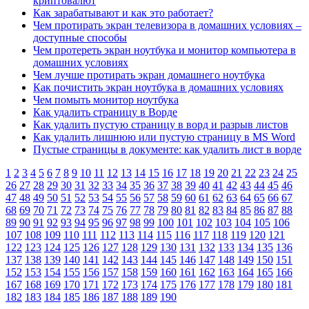
криптовалют
Как зарабатывают и как это работает?
Чем протирать экран телевизора в домашних условиях –
доступные способы
Чем протереть экран ноутбука и монитор компьютера в
домашних условиях
Чем лучше протирать экран домашнего ноутбука
Как почистить экран ноутбука в домашних условиях
Чем помыть монитор ноутбука
Как удалить страницу в Ворде
Как удалить пустую страницу в ворд и разрыв листов
Как удалить лишнюю или пустую страницу в MS Word
Пустые страницы в документе: как удалить лист в ворде
1
2
3
4
5
6
7
8
9
10
11
12
13
14
15
16
17
18
19
20
21
22
23
24
25
26
27
28
29
30
31
32
33
34
35
36
37
38
39
40
41
42
43
44
45
46
47
48
49
50
51
52
53
54
55
56
57
58
59
60
61
62
63
64
65
66
67
68
69
70
71
72
73
74
75
76
77
78
79
80
81
82
83
84
85
86
87
88
89
90
91
92
93
94
95
96
97
98
99
100
101
102
103
104
105
106
107
108
109
110
111
112
113
114
115
116
117
118
119
120
121
122
123
124
125
126
127
128
129
130
131
132
133
134
135
136
137
138
139
140
141
142
143
144
145
146
147
148
149
150
151
152
153
154
155
156
157
158
159
160
161
162
163
164
165
166
167
168
169
170
171
172
173
174
175
176
177
178
179
180
181
182
183
184
185
186
187
188
189
190