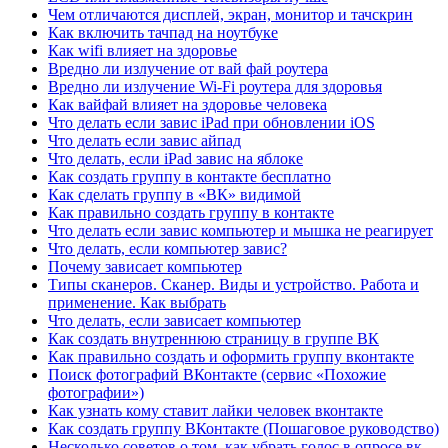
Чем отличаются дисплей, экран, монитор и тачскрин
Как включить тачпад на ноутбуке
Как wifi влияет на здоровье
Вредно ли излучение от вай фай роутера
Вредно ли излучение Wi-Fi роутера для здоровья
Как вайфай влияет на здоровье человека
Что делать если завис iPad при обновлении iOS
Что делать если завис айпад
Что делать, если iPad завис на яблоке
Как создать группу в контакте бесплатно
Как сделать группу в «ВК» видимой
Как правильно создать группу в контакте
Что делать если завис компьютер и мышка не реагирует
Что делать, если компьютер завис?
Почему зависает компьютер
Типы сканеров. Сканер. Виды и устройство. Работа и
применение. Как выбрать
Что делать, если зависает компьютер
Как создать внутреннюю страницу в группе ВК
Как правильно создать и оформить группу вконтакте
Поиск фотографий ВКонтакте (сервис «Похожие
фотографии»)
Как узнать кому ставит лайки человек вконтакте
Как создать группу ВКонтакте (Пошаговое руководство)
Несколько советов о том, как убрать голос в опросе вк