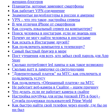
женщин-блогеров
Планшеты, которые заменяют смартфоны
Как работает VPN-соединение
Знаменитые видеоблоггеры в россии и америке
VPN – что это такое, настройка сервера
В чем отличия iPhone от смартфонов
Как создать локальный сервер на компьютере?
Поиск человека в инстаграм, если не знаешь ник
Почему не могу найти человека в инстаграме
Как искать в Инстаграме друзей?
Как подключить компьютер к телевизору?
Самый быстрый браузер в мире
Пост утешения для всех, кто забыл свой пароль для App
Store
Сколько потребляют led лампы и как такое возможно
Сколько ватт в лампочке со светодиодами
"Доверительный платеж" на МТС: как отключить и
подключить услугу
Как подключить «Обещанный платеж» на МТС
Не работает веб-камера в Скайпе – ищем причину
Что делать, если не работает камера в скайпе
Настройка ноутбука для игры (низкий FPS в бою) -
Служба поддержки пользователей Prime World
Как быстро найти свой телефон через google, где бы он
ни был