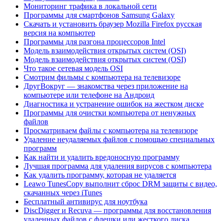
Мониторинг трафика в локальной сети
Программы для смартфонов Samsung Galaxy
Скачать и установить браузер Mozilla Firefox русская
версия на компьютер
Программы для разгона процессоров Intel
Модель взаимодействия открытых систем (OSI)
Модель взаимодействия открытых систем (OSI)
Что такое сетевая модель OSI
Смотрим фильмы с компьютера на телевизоре
ДругВокруг — знакомства через приложение на
компьютере или телефоне на Андроид
Диагностика и устранение ошибок на жестком диске
Программы для очистки компьютера от ненужных
файлов
Просматриваем файлы с компьютера на телевизоре
Удаление неудаляемых файлов с помощью специальных
программ
Как найти и удалить вредоносную программу
Лучшая программа для удаления вирусов с компьютера
Как удалить программу, которая не удаляется
Leawo TunesCopy выполнит сброс DRM защиты с видео,
скачанных через iTunes
Бесплатный антивирус для ноутбука
DiscDigger и Recuva — программы для восстановления
удаленных файлов с флешки или жесткого диска