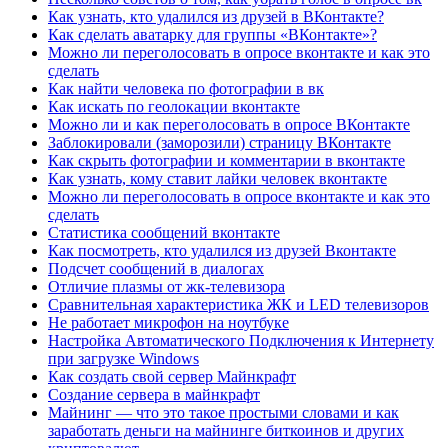
Как узнать, кто удалился из друзей в ВКонтакте?
Как сделать аватарку для группы «ВКонтакте»?
Можно ли переголосовать в опросе вконтакте и как это
сделать
Как найти человека по фотографии в вк
Как искать по геолокации вконтакте
Можно ли и как переголосовать в опросе ВКонтакте
Заблокировали (заморозили) страницу ВКонтакте
Как скрыть фотографии и комментарии в вконтакте
Как узнать, кому ставит лайки человек вконтакте
Можно ли переголосовать в опросе вконтакте и как это
сделать
Статистика сообщений вконтакте
Как посмотреть, кто удалился из друзей Вконтакте
Подсчет сообщений в диалогах
Отличие плазмы от жк-телевизора
Сравнительная характеристика ЖК и LED телевизоров
Не работает микрофон на ноутбуке
Настройка Автоматического Подключения к Интернету
при загрузке Windows
Как создать свой сервер Майнкрафт
Создание сервера в майнкрафт
Майнинг — что это такое простыми словами и как
заработать деньги на майнинге биткоинов и других