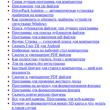
Самая лучшая программа для компьютера
Приложение для zip файлов
DriverPack Solution — автоматическая установка
драйверов на компьютер
Как проверить и обновить драйверы устройств
средствами Windows
Поиск дубликатов файлов: три лучших программы
Программы для поиска дубликатов файлов
Программа для изменения pdf файлов
Яндекс Строка — голосовой поиск для компьютера
Скачать Глаз ТВ для Android
Цифровые часы на рабочий стол компьютера
Сжатие и уменьшение PDF файлов
Как полностью удалить Avast с компьютера
Для пк скачать без регистрации
Быстрый браузер для старого компьютера — миф или
реальность
Сжатие и уменьшение PDF файлов
Программа для проверки жесткого диска
Программа на андроид для форматирования флешки
Программа для форматирования флешек
Скачать новую версию браузера
Все для веб камеры. Программы для web-камеры
Почему не форматируется микро SD карта и что делать
в таком случае