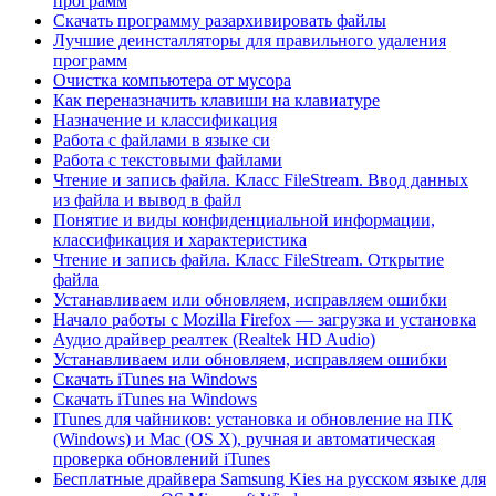
программ
Скачать программу разархивировать файлы
Лучшие деинсталляторы для правильного удаления
программ
Очистка компьютера от мусора
Как переназначить клавиши на клавиатуре
Назначение и классификация
Работа с файлами в языке си
Работа с текстовыми файлами
Чтение и запись файла. Класс FileStream. Ввод данных
из файла и вывод в файл
Понятие и виды конфиденциальной информации,
классификация и характеристика
Чтение и запись файла. Класс FileStream. Открытие
файла
Устанавливаем или обновляем, исправляем ошибки
Начало работы с Mozilla Firefox — загрузка и установка
Аудио драйвер реалтек (Realtek HD Audio)
Устанавливаем или обновляем, исправляем ошибки
Скачать iTunes на Windows
Скачать iTunes на Windows
ITunes для чайников: установка и обновление на ПК
(Windows) и Mac (OS X), ручная и автоматическая
проверка обновлений iTunes
Бесплатные драйвера Samsung Kies на русском языке для