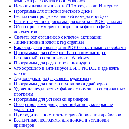
компьютера с OS Microsoft Windows
История названия и как в США создавали Интернет
Программа для очистки жесткого диска
Бесплатная программа для веб камеры ноутбука
Рейтинг лучших программ для работы с PDF-файлами
Обзор программ для сканирования фотографий и
документов
Скачать рег органайзер с ключом активации
Лицензионный ключ к reg organizer
Как отредактировать файл PDF бесплатными способами
Программы для геймеров. Разгон компьютера.
Безопасный разгон прямо из Windows
Программы для редактирования аудио
Что хорошего в антивирусе ESET NOD32 и где взять
ключи
Аудиоредакторы (звуковые редакторы)
Программы для поиска и установки драйверов
Удаление неудаляемых файлов с помощью специальных
программ
Программы для установки драйверов
Обзор программ для удаления файлов, которые не
удаляются
Путеводитель по утилитам для обновления драйверов
Бесплатные программы для поиска и установки
драйверов