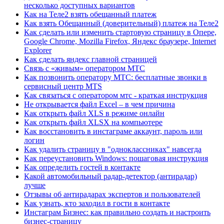
несколько доступных вариантов
Как на Теле2 взять обещанный платеж
Как взять Обещанный (доверительный) платеж на Теле2
Как сделать или изменить стартовую страницу в Опере,
Google Chrome, Mozilla Firefox, Яндекс браузере, Internet
Explorer
Как сделать яндекс главной страницей
Связь с «живым» оператором МТС
Как позвонить оператору МТС: бесплатные звонки в
сервисный центр MTS
Как связаться с оператором мтс - краткая инструкция
Не открывается файл Excel – в чем причина
Как открыть файл XLS в режиме онлайн
Как открыть файл XLSX на компьютере
Как восстановить в инстаграме аккаунт, пароль или
логин
Как удалить страницу в "одноклассниках" навсегда
Как переустановить Windows: пошаговая инструкция
Как определить гостей в контакте
Какой автомобильный радар-детектор (антирадар)
лучше
Отзывы об антирадарах экспертов и пользователей
Как узнать, кто заходил в гости в контакте
Инстаграм Бизнес: как правильно создать и настроить
бизнес-страницу