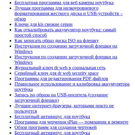
Бесплатная программа для веб камеры ноутбука
Лучшая программа для низкоуровневого
форматирования жесткого диска и USB-устройств –
обзор
Ключи для kis свежие серии
Как откалибровать аккумулятор ноутбука: самый
простой способ
Как записать образ диска ISO на флешку
Инструкция по созданию загрузочной флешки на
Windows
Инструкция по созданию загрузочной флешки на
Windows
Журнальный ключ dr web в социальная сеть
Серийный ключ для dr web security space
Программы для редактирования PDF-файлов
Правильное использование и калибровка аккумулятора
ноутбука
Запись iso образа на USB-носитель (создание
загрузочной флешки)
Лучшие интернет-браузеры, которыми никто не
пользуется
Бесплатный антивирус для ноутбука
Программа для черчения sPlan — помощник в ремонте
Обзор программ для создания чертежей
Бесплатный антивирус для ноутбука