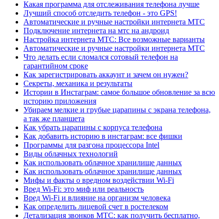
Какая программа для отслеживания телефона лучше
Лучший способ отследить телефон - это GPS!
Автоматические и ручные настройки интернета МТС
Подключение интернета на мтс на андроид
Настройка интернета МТС: Все возможные варианты
Автоматические и ручные настройки интернета МТС
Что делать если сломался сотовый телефон на
гарантийном сроке
Как зарегистрировать аккаунт и зачем он нужен?
Секреты, механика и результаты
Истории в Инстаграм: самое большое обновление за всю
историю приложения
Убираем мелкие и грубые царапины с экрана телефона,
а так же планшета
Как убрать царапины с корпуса телефона
Как добавить историю в инстаграм: все фишки
Программы для разгона процессора Intel
Виды облачных технологий
Как использовать облачное хранилище данных
Как использовать облачное хранилище данных
Мифы и факты о вредном воздействии Wi-Fi
Вред Wi-Fi: это миф или реальность
Вред Wi-Fi и влияние на организм человека
Как определить лицевой счет в ростелеком
Детализация звонков МТС: как получить бесплатно,