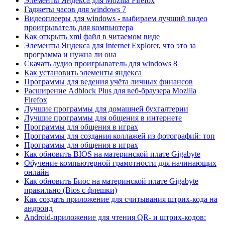
Элементы Яндекса для Mozilla Firefox
Гаджеты часов для windows 7
Видеоплееры для windows - выбираем лучший видео
проигрыватель для компьютера
Как открыть xml файл в читаемом виде
Элементы Яндекса для Internet Explorer, что это за
программа и нужна ли она
Скачать аудио проигрыватель для windows 8
Как установить элементы яндекса
Программы для ведения учёта личных финансов
Расширение Adblock Plus для веб-браузера Mozilla
Firefox
Лучшие программы для домашней бухгалтерии
Лучшие программы для общения в интернете
Программы для общения в играх
Программы для создания коллажей из фотографий: топ
Программы для общения в играх
Как обновить BIOS на материнской плате Gigabyte
Обучение компьютерной грамотности для начинающих
онлайн
Как обновить Биос на материнской плате Gigabyte
правильно (Bios с флешки)
Как создать приложение для считывания штрих-кода на
андроид
Android-приложение для чтения QR- и штрих-кодов: