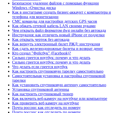
Безопасное удаление файлов с помощью функции
Windows «Очистка диска
Как в инстаграме создать бизнес-аккаунт с компьютера и
телефона для монетизации
СМС команды для настройки детских GPS часов
Как обжать сетевой кабель LAN своими руками
Чем открыть файл форматом dwg онлайн без автокада
Инструкция: как отличить новый iPhone от подделки
Как открыть чертеж без автокада
Как вернуть электронный билет РЖД: инструкция
Как сдать железнодорожные билеты и возврат денег
Кто создал "Фейсбук" (Facebook)?
Сильно греется ноутбук: почему и что делать
Сильно греется ноутбук: почему и что делать
Что делать если греется ноутбук
Как настроить спутниковую тарелку самостоятельно
Самостоятельная установка и настройка спутниковой
тарелки
Как установить спутниковую антенну самостоятельно
Установка спутниковой антенны
Как настроить спутниковый тюнер
Как включить веб-камеру на ноутбуке или компьютере
Как проверить веб камеру на ноутбуке
Почта россии: как отследить по номеру
Почта россии: как отследить по номеру