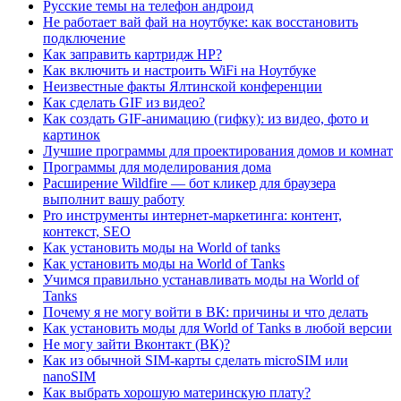
Русские темы на телефон андроид
Не работает вай фай на ноутбуке: как восстановить
подключение
Как заправить картридж HP?
Как включить и настроить WiFi на Ноутбуке
Неизвестные факты Ялтинской конференции
Как сделать GIF из видео?
Как создать GIF-анимацию (гифку): из видео, фото и
картинок
Лучшие программы для проектирования домов и комнат
Программы для моделирования дома
Расширение Wildfire — бот кликер для браузера
выполнит вашу работу
Pro инструменты интернет-маркетинга: контент,
контекст, SEO
Как установить моды на World of tanks
Как установить моды на World of Tanks
Учимся правильно устанавливать моды на World of
Tanks
Почему я не могу войти в ВК: причины и что делать
Как установить моды для World of Tanks в любой версии
Не могу зайти Вконтакт (ВК)?
Как из обычной SIM-карты сделать microSIM или
nanoSIM
Как выбрать хорошую материнскую плату?