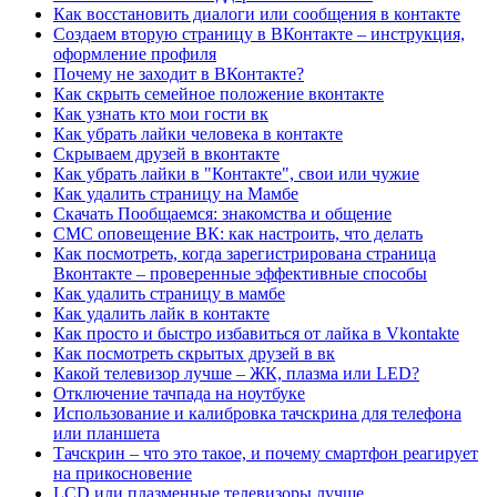
Как восстановить диалоги или сообщения в контакте
Создаем вторую страницу в ВКонтакте – инструкция,
оформление профиля
Почему не заходит в ВКонтакте?
Как скрыть семейное положение вконтакте
Как узнать кто мои гости вк
Как убрать лайки человека в контакте
Скрываем друзей в вконтакте
Как убрать лайки в "Контакте", свои или чужие
Как удалить страницу на Мамбе
Скачать Пообщаемся: знакомства и общение
СМС оповещение ВК: как настроить, что делать
Как посмотреть, когда зарегистрирована страница
Вконтакте – проверенные эффективные способы
Как удалить страницу в мамбе
Как удалить лайк в контакте
Как просто и быстро избавиться от лайка в Vkontakte
Как посмотреть скрытых друзей в вк
Какой телевизор лучше – ЖК, плазма или LED?
Отключение тачпада на ноутбуке
Использование и калибровка тачскрина для телефона
или планшета
Тачскрин – что это такое, и почему смартфон реагирует
на прикосновение
LCD или плазменные телевизоры лучше