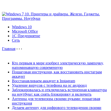
Windows 10
Microsoft Office
1C Предприятие
Сеть
Главная
›
›
›
Кто первым в мире изобрел электрическую лампочку,
напоминавшую современную
Пошаговая инструкция, как восстановить инстаграм
аккаунт
Восстанавливаем аккаунт в Instagram
Удаление вирусов с телефона на ос андроид
Заблокировалась и отключилась встроенная клавиатура
на ноутбуке: как снять блокировку и включить
Антенна для телевизора своими руками: пошаговая
инструкция
Делаем антенну для цифрового телевидения своими