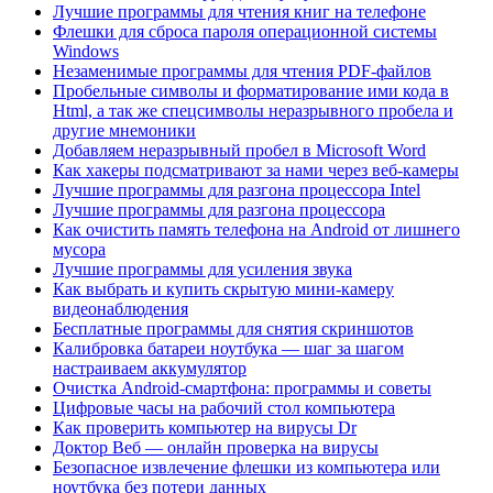
Лучшие программы для чтения книг на телефоне
Флешки для сброса пароля операционной системы
Windows
Незаменимые программы для чтения PDF-файлов
Пробельные символы и форматирование ими кода в
Html, а так же спецсимволы неразрывного пробела и
другие мнемоники
Добавляем неразрывный пробел в Microsoft Word
Как хакеры подсматривают за нами через веб-камеры
Лучшие программы для разгона процессора Intel
Лучшие программы для разгона процессора
Как очистить память телефона на Android от лишнего
мусора
Лучшие программы для усиления звука
Как выбрать и купить скрытую мини-камеру
видеонаблюдения
Бесплатные программы для снятия скриншотов
Калибровка батареи ноутбука — шаг за шагом
настраиваем аккумулятор
Очистка Android-смартфона: программы и советы
Цифровые часы на рабочий стол компьютера
Как проверить компьютер на вирусы Dr
Доктор Веб — онлайн проверка на вирусы
Безопасное извлечение флешки из компьютера или
ноутбука без потери данных