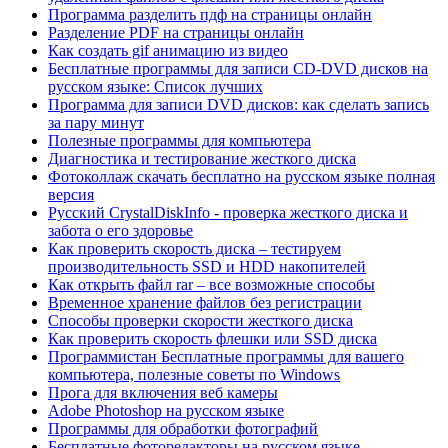
Программа разделить пдф на страницы онлайн
Разделение PDF на страницы онлайн
Как создать gif анимацию из видео
Бесплатные программы для записи CD-DVD дисков на
русском языке: Список лучших
Программа для записи DVD дисков: как сделать запись
за пару минут
Полезные программы для компьютера
Диагностика и тестирование жесткого диска
Фотоколлаж скачать бесплатно на русском языке полная
версия
Русский CrystalDiskInfo - проверка жесткого диска и
забота о его здоровье
Как проверить скорость диска – тестируем
производительность SSD и HDD накопителей
Как открыть файл rar – все возможные способы
Временное хранение файлов без регистрации
Способы проверки скорости жесткого диска
Как проверить скорость флешки или SSD диска
Программистан Бесплатные программы для вашего
компьютера, полезные советы по Windows
Прога для включения веб камеры
Adobe Photoshop на русском языке
Программы для обработки фотографий
Бесплатные фоторедакторы на русском языке