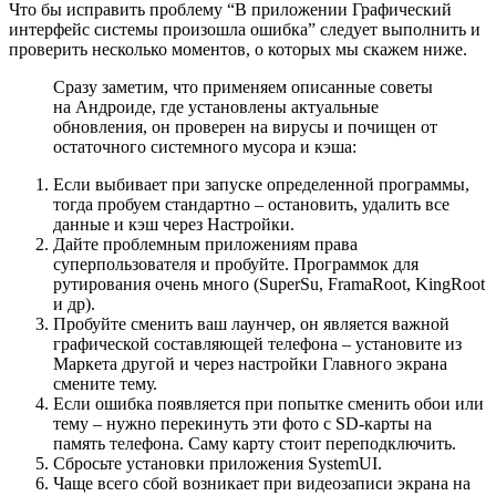
Что бы исправить проблему “В приложении Графический
интерфейс системы произошла ошибка” следует выполнить и
проверить несколько моментов, о которых мы скажем ниже.
Сразу заметим, что применяем описанные советы
на Андроиде, где установлены актуальные
обновления, он проверен на вирусы и почищен от
остаточного системного мусора и кэша:
Если выбивает при запуске определенной программы,
тогда пробуем стандартно – остановить, удалить все
данные и кэш через Настройки.
Дайте проблемным приложениям права
суперпользователя и пробуйте. Программок для
рутирования очень много (SuperSu, FramaRoot, KingRoot
и др).
Пробуйте сменить ваш лаунчер, он является важной
графической составляющей телефона – установите из
Маркета другой и через настройки Главного экрана
смените тему.
Если ошибка появляется при попытке сменить обои или
тему – нужно перекинуть эти фото с SD-карты на
память телефона. Саму карту стоит переподключить.
Сбросьте установки приложения SystemUI.
Чаще всего сбой возникает при видеозаписи экрана на