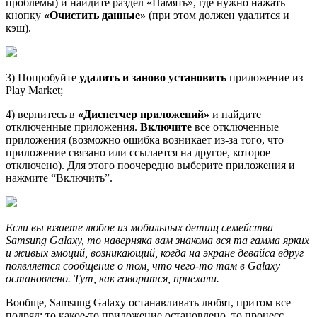
проблемы) и найдите раздел «Память», где нужно нажать
кнопку
«Очистить данные»
(при этом должен удалится и
кэш).
3) Попробуйте
удалить и заново установить
приложение из
Play Market;
4) вернитесь в
«Диспетчер приложений»
и найдите
отключенные приложения.
Включите
все отключенные
приложения (возможно ошибка возникает из-за того, что
приложение связано или ссылается на другое, которое
отключено). Для этого поочередно выберите приложения и
нажмите “Включить”.
Если вы юзаете любое из мобильных детищ семейства
Samsung Galaxy, то наверняка вам знакома вся та гамма ярких
и живых эмоций, возникающий, когда на экране девайса вдруг
появляется сообщение о том, что чего-то там в Galaxy
остановлено. Тут, как говорится, приехали.
Вообще, Samsung Galaxy останавливать любят, притом все
подряд: то какое-то приложение остановлено, то процесс