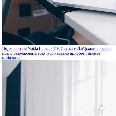
Подключение Nokia Lumia к ПК
Статьи и Лайфхаки впервые
могло разочаровать всех, кто недавно приобрёл данное
мобильное...