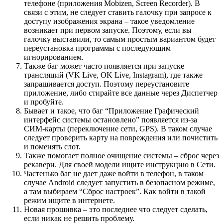
телефоне (приложения Mobizen, Screen Recorder). В
связи с этим, не следует ставить галочку при запросе к
доступу изображения экрана – такое уведомление
возникает при первом запуске. Поэтому, если вы
галочку выставили, то самым простым вариантом будет
переустановка программы с последующим
игнорированием.
Также баг может часто появляется при запуске
трансляций (VK Live, OK Live, Instagram), где также
запрашивается доступ. Поэтому переустановите
приложение, либо стирайте все данные через Диспетчер
и пробуйте.
Бывает и такое, что баг “Приложение Графический
интерфейс системы остановлено” появляется из-за
СИМ-карты (переключение сети, GPS). В таком случае
следует проверить карту на повреждения или почистить
и поменять слот.
Также помогает полное очищение системы – сброс через
рекавери. Для своей модели ищите инструкцию в Сети.
Частенько баг не дает даже войти в телефон, в таком
случае Android следует запустить в безопасном режиме,
а там выбираем “Сброс настроек”. Как войти в такой
режим ищите в интернете.
Новая прошивка – это последнее что следует сделать,
если никак не решить проблему.