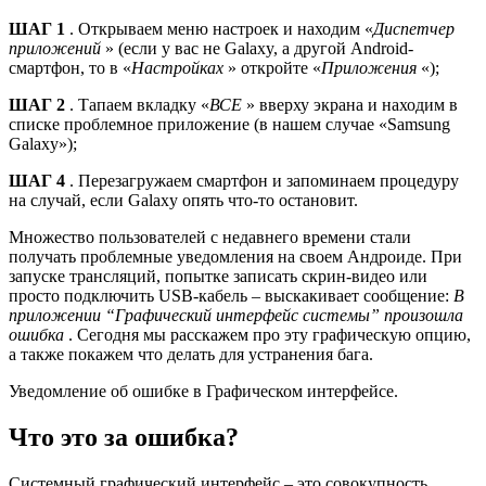
ШАГ 1
. Открываем меню настроек и находим «
Диспетчер
приложений
» (если у вас не Galaxy, а другой Android-
смартфон, то в «
Настройках
» откройте «
Приложения
«);
ШАГ 2
. Тапаем вкладку «
ВСЕ
» вверху экрана и находим в
списке проблемное приложение (в нашем случае «Samsung
Galaxy»);
ШАГ 4
. Перезагружаем смартфон и запоминаем процедуру
на случай, если Galaxy опять что-то остановит.
Множество пользователей с недавнего времени стали
получать проблемные уведомления на своем Андроиде. При
запуске трансляций, попытке записать скрин-видео или
просто подключить USB-кабель – выскакивает сообщение:
В
приложении “Графический интерфейс системы” произошла
ошибка
. Сегодня мы расскажем про эту графическую опцию,
а также покажем что делать для устранения бага.
Уведомление об ошибке в Графическом интерфейсе.
Что это за ошибка?
Системный графический интерфейс – это совокупность