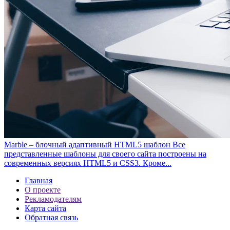
Marble – блочный адаптивный HTML5 шаблон
Все
представленные шаблоны для своего сайта построены на
современных версиях HTML5 и CSS3. Кроме...
Главная
О проекте
Рекламодателям
Карта сайта
Обратная связь