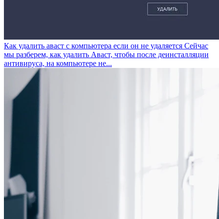
Как удалить аваст с компьютера если он не удаляется
Сейчас
мы разберем, как удалить Аваст, чтобы после деинсталляции
антивируса, на компьютере не...