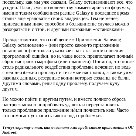
поскольку, как мы уже сказали, Galaxy останавливают все, что
угодно. Плюс, судя по количеству комментариев на форумах,
именно таким сообщением разные Galaxy в последнее время
стали чаще «радовать» своих владельцев. Тем не менее,
приведенным ниже способом в большинстве случаев можно
разобраться и с этой, и другими похожими «остановками».
Прежде отметим, что сообщение « Приложение Samsung
Galaxy остановлено » (или просто какое-то приложение
остановлено) не только указывает на факт возникновения
программной ошибки, но и, чаще всего, предполагает полный
сброс настроек смартфона (или планшета). Понятно, что после
столь радикального воздействия проблемка исчезнет, но ведь
с ней неизбежно пропадут и те самые настройки, а также уйма
важных данных, резервные копии которых созданы не были.
Другими словами, решая одну проблему, получаем кучу
других.
Но можно пойти и другим путем, и вместо полного сброса
настроек можно попробовать удалить и переустановить
только проблемное приложение и/или почистить кэш. Часто
это помогает устранить такого рода проблемки.
Теперь вкратце о том, как очистить кэш проблемного приложения в ОС
Android: