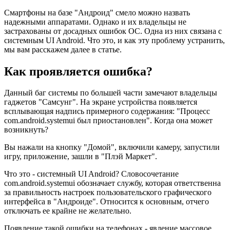
Смартфоны на базе "Андроид" смело можно назвать
надежными аппаратами. Однако и их владельцы не
застрахованы от досадных ошибок ОС. Одна из них связана с
системным UI Android. Что это, и как эту проблему устранить,
мы вам расскажем далее в статье.
Как проявляется ошибка?
Данный баг системы по большей части замечают владельцы
гаджетов "Самсунг". На экране устройства появляется
всплывающая надпись примерного содержания: "Процесс
com.android.systemui был приостановлен". Когда она может
возникнуть?
Вы нажали на кнопку "Домой", включили камеру, запустили
игру, приложение, зашли в "Плэй Маркет".
Что это - системный UI Android? Словосочетание
com.android.systemui обозначает службу, которая ответственна
за правильность настроек пользовательского графического
интерфейса в "Андроиде". Относится к основным, отчего
отключать ее крайне не желательно.
Появление такой ошибки на телефонах - явление массовое.