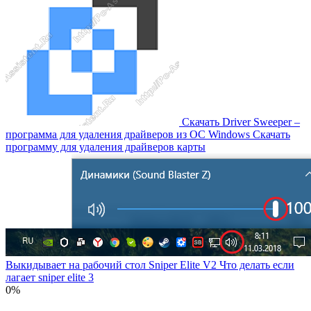
Скачать Driver Sweeper –
программа для удаления драйверов из OC Windows Скачать
программу для удаления драйверов карты
Выкидывает на рабочий стол Sniper Elite V2 Что делать если
лагает sniper elite 3
0%