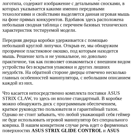
логотипа, содержит изображение с детальными сносками, в
которых указывается какими именно передовыми
технологиями и свойствами выделяется данная игровая мышь
на фоне прямых конкурентов. Вдобавок здесь расположена
небольшая сводная таблица с перечнем базовых технических
характеристик тестируемой модели.
Передняя дверца коробки удерживается с помощью
небольшой круглой липучки. Открыв ее, мы обнаружим
прозрачное пластиковое окошко, под которым находится
мышь. Решение хоть и не уникальное, но довольно
практичное, так как позволяет ознакомиться с внешним видом
устройства без вскрытия упаковки и других лишних
неудобств. На обратной стороне дверцы отмечено несколько
главных особенностей манипулятора, с небольшим описанием
каждой из них.
Что касается непосредственно комплекта поставки ASUS
STRIX CLAW, то здесь он вполне стандартный. В коробке
можно обнаружить диск с программным обеспечением,
краткое руководство пользователя и гарантийный талон.
Однако не стоит забывать, что любой уважающий себя геймер
не буде использовать игровой манипулятор без специального
коврика. В нашем конкретном случае речь идет о фирменных
поверхностях
ASUS
STRIX
GLIDE
CONTROL
и
ASUS