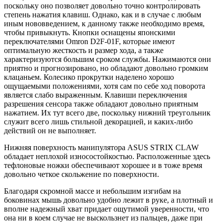
поскольку оно позволяет довольно точно контролировать
степень нажатия клавиш. Однако, как и в случае с любым
иным нововведением, к данному также необходимо время,
чтобы привыкнуть. Кнопки оснащены японскими
переключателями Omron D2F-01F, которые имеют
оптимальную жесткость и размер хода, а также
характеризуются большим сроком службы. Нажимаются они
приятно и прогнозировано, но обладают довольно громким
клацаньем. Колесико прокрутки наделено хорошо
ощущаемыми положениями, хотя сам по себе ход поворота
является слабо выраженным. Клавиши переключения
разрешения сенсора также обладают довольно приятным
нажатием. Их тут всего две, поскольку нижний треугольник
служит всего лишь стильной декорацией, и каких-либо
действий он не выполняет.
Нижняя поверхность манипулятора ASUS STRIX CLAW
обладает неплохой износостойкостью. Расположенные здесь
тефлоновые ножки обеспечивают хорошее и в тоже время
довольно четкое скольжение по поверхности.
Благодаря скромной массе и небольшим изгибам на
боковинах мышь довольно удобно лежит в руке, а плотный и
вполне надежный хват придает ощутимой уверенности, что
она ни в коем случае не выскользнет из пальцев, даже при