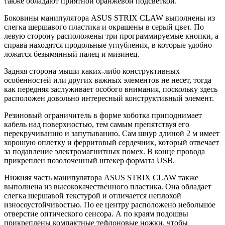
также обладают приятной оранжевой подсветкой.
Боковины манипулятора ASUS STRIX CLAW выполнены из
слегка шершавого пластика и окрашены в серый цвет. По
левую сторону расположены три программируемые кнопки, а
справа находятся продольные углубления, в которые удобно
ложатся безымянный палец и мизинец.
Задняя сторона мыши каких-либо конструктивных
особенностей или других важных элементов не несет, тогда
как передняя заслуживает особого внимания, поскольку здесь
расположен довольно интересный конструктивный элемент.
Резиновый ограничитель в форме хоботка приподнимает
кабель над поверхностью, тем самым препятствуя его
перекручиванию и запутыванию. Сам шнур длиной 2 м имеет
хорошую оплетку и ферритовый сердечник, который отвечает
за подавление электромагнитных помех. В конце провода
прикреплен позолоченный штекер формата USB.
Нижняя часть манипулятора ASUS STRIX CLAW также
выполнена из высококачественного пластика. Она обладает
слегка шершавой текстурой и отличается неплохой
износоустойчивостью. По ее центру расположено небольшое
отверстие оптического сенсора. А по краям подошвы
прикреплены компактные тефлоновые ножки, чтобы