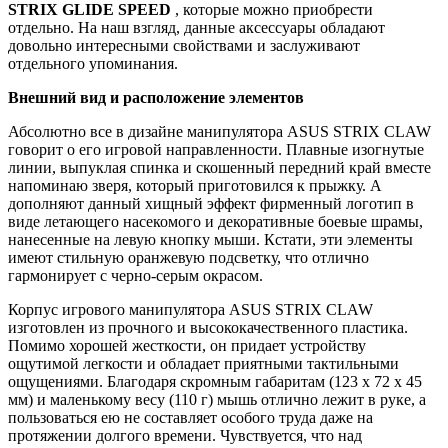
STRIX
GLIDE
SPEED
, которые можно приобрести
отдельно. На наш взгляд, данные аксессуары обладают
довольно интересными свойствами и заслуживают
отдельного упоминания.
Внешний вид и расположение элементов
Абсолютно все в дизайне манипулятора ASUS STRIX CLAW
говорит о его игровой направленности. Плавные изогнутые
линии, выпуклая спинка и скошенный передний край вместе
напоминаю зверя, который приготовился к прыжку. А
дополняют данный хищный эффект фирменный логотип в
виде летающего насекомого и декоративные боевые шрамы,
нанесенные на левую кнопку мыши. Кстати, эти элементы
имеют стильную оранжевую подсветку, что отлично
гармонирует с черно-серым окрасом.
Корпус игрового манипулятора ASUS STRIX CLAW
изготовлен из прочного и высококачественного пластика.
Помимо хорошей жесткости, он придает устройству
ощутимой легкости и обладает приятными тактильными
ощущениями. Благодаря скромным габаритам (123 х 72 х 45
мм) и маленькому весу (110 г) мышь отлично лежит в руке, а
пользоваться ею не составляет особого труда даже на
протяжении долгого времени. Чувствуется, что над