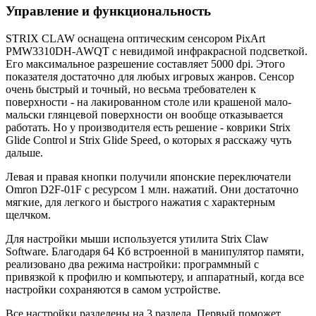
Управление и функциональность
STRIX CLAW оснащена оптическим сенсором PixArt
PMW3310DH-AWQT с невидимой инфракрасной подсветкой.
Его максимальное разрешение составляет 5000 dpi. Этого
показателя достаточно для любых игровых жанров. Сенсор
очень быстрый и точный, но весьма требователен к
поверхности - на лакированном столе или крашеной мало-
мальски глянцевой поверхности он вообще отказывается
работать. Но у производителя есть решение - коврики Strix
Glide Control и Strix Glide Speed, о которых я расскажу чуть
дальше.
Левая и правая кнопки получили японские переключатели
Omron D2F-01F с ресурсом 1 млн. нажатий. Они достаточно
мягкие, для легкого и быстрого нажатия с характерным
щелчком.
Для настройки мыши используется утилита Strix Claw
Software. Благодаря 64 Кб встроенной в манипулятор памяти,
реализовано два режима настройки: программный с
привязкой к профилю и компьютеру, и аппаратный, когда все
настройки сохраняются в самом устройстве.
Все настройки разделены на 3 раздела. Первый поможет