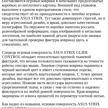
Поставляются игровые коврики в небольших продолговатых
коробках из неплотного картона. Внешней вид упаковок
выполнен в едином корпоративном стиле, что
свидетельствует об их принадлежности к линейке игровых
продуктов ASUS STRIX. Тут также доминирует строгий, но в
меру агрессивный дизайн, и яркая, довольно качественная
полиграфия. По окружности коробки нанесена россыпь
разнообразной информации, пара изображений и несколько
логотипов, но наиболее важной детали (выреза или окошка
для тактильной проверки фактуры коврика) здесь, к
сожалению, нет.
Спереди игровая поверхность ASUS STRIX GLIDE
CONTROL обладает относительно крупной тканевой
фактурой, что весьма положительно сказывается на точности
работы сенсора мыши. Лицевая сторона коврика окрашена в
черный матовый цвет и имеет стилизованные порезы,
которые мог оставить виртуальный хищник. С точки зрения
дизайна, выглядит все это довольно привлекательно и очень
агрессивно. Нижняя часть аксессуара выполнена из
прорезиненной ткани, в связи с чем он отлично и надежно
фиксируется на любой ровной поверхности. Края коврика
защищены от износа прошитой по периметру плотной нитью.
Как видно из названия, игровая поверхность ASUS STRIX