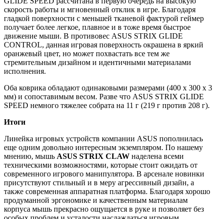
GLIDE SPEED рассчитана в первую очередь на высокую
скорость работы и мгновенный отклик в игре. Благодаря
гладкой поверхности с меньшей тканевой фактурой геймер
получает более легкое, плавное и в тоже время быстрое
движение мыши. В противовес ASUS STRIX GLIDE
CONTROL, данная игровая поверхность окрашена в яркий
оранжевый цвет, но может похвастать все тем же
стремительным дизайном и идентичными материалами
исполнения.
Оба коврика обладают одинаковыми размерами (400 х 300 х 3
мм) и сопоставимым весом. Разве что ASUS STRIX GLIDE
SPEED немного тяжелее собрата на 11 г (219 г против 208 г).
Итоги
Линейка игровых устройств компании ASUS пополнилась
еще одним довольно интересным экземпляром. По нашему
мнению, мышь
ASUS
STRIX
CLAW
наделена всеми
техническими возможностями, которые стоит ожидать от
современного игрового манипулятора. В арсенале новинки
присутствуют стильный и в меру агрессивный дизайн, а
также современная аппаратная платформа. Благодаря хорошо
продуманной эргономике и качественным материалам
корпуса мышь прекрасно ощущается в руке и позволяет без
особых проблем и усталости наслаждаться игровым