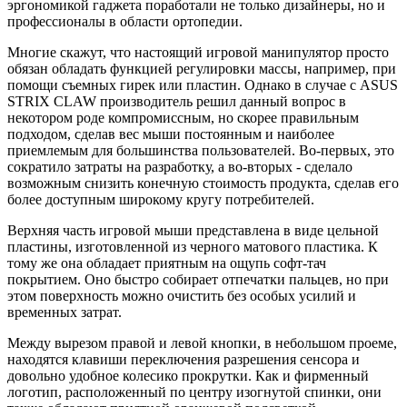
эргономикой гаджета поработали не только дизайнеры, но и
профессионалы в области ортопедии.
Многие скажут, что настоящий игровой манипулятор просто
обязан обладать функцией регулировки массы, например, при
помощи съемных гирек или пластин. Однако в случае с ASUS
STRIX CLAW производитель решил данный вопрос в
некотором роде компромиссным, но скорее правильным
подходом, сделав вес мыши постоянным и наиболее
приемлемым для большинства пользователей. Во-первых, это
сократило затраты на разработку, а во-вторых - сделало
возможным снизить конечную стоимость продукта, сделав его
более доступным широкому кругу потребителей.
Верхняя часть игровой мыши представлена в виде цельной
пластины, изготовленной из черного матового пластика. К
тому же она обладает приятным на ощупь софт-тач
покрытием. Оно быстро собирает отпечатки пальцев, но при
этом поверхность можно очистить без особых усилий и
временных затрат.
Между вырезом правой и левой кнопки, в небольшом проеме,
находятся клавиши переключения разрешения сенсора и
довольно удобное колесико прокрутки. Как и фирменный
логотип, расположенный по центру изогнутой спинки, они