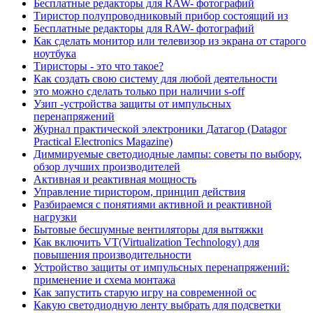
Бесплатные редакторы для RAW- фотографий
Тиристор полупроводниковый прибор состоящий из
Бесплатные редакторы для RAW- фотографий
Как сделать монитор или телевизор из экрана от старого
ноутбука
Тиристоры - это что такое?
Как создать свою систему для любой деятельности
это можно сделать только при наличии s-off
Узип -устройства защиты от импульсных
перенапряжений
Журнал практической электроники Датагор (Datagor
Practical Electronics Magazine)
Диммируемые светодиодные лампы: советы по выбору,
обзор лучших производителей
Активная и реактивная мощность
Управление тиристором, принцип действия
Разбираемся с понятиями активной и реактивной
нагрузки
Бытовые бесшумные вентиляторы для вытяжки
Как включить VT(Virtualization Technology) для
повышения производительности
Устройство защиты от импульсных перенапряжений:
применение и схема монтажа
Как запустить старую игру на современной ос
Какую светодиодную ленту выбрать для подсветки