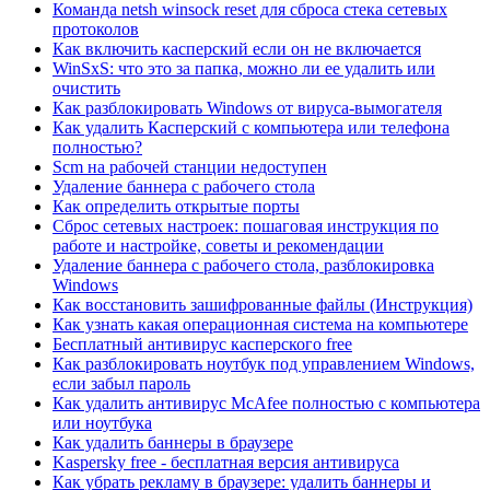
Команда netsh winsock reset для сброса стека сетевых
протоколов
Как включить касперский если он не включается
WinSxS: что это за папка, можно ли ее удалить или
очистить
Как разблокировать Windows от вируса-вымогателя
Как удалить Касперский с компьютера или телефона
полностью?
Scm на рабочей станции недоступен
Удаление баннера с рабочего стола
Как определить открытые порты
Сброс сетевых настроек: пошаговая инструкция по
работе и настройке, советы и рекомендации
Удаление баннера с рабочего стола, разблокировка
Windows
Как восстановить зашифрованные файлы (Инструкция)
Как узнать какая операционная система на компьютере
Бесплатный антивирус касперского free
Как разблокировать ноутбук под управлением Windows,
если забыл пароль
Как удалить антивирус McAfee полностью с компьютера
или ноутбука
Как удалить баннеры в браузере
Kaspersky free - бесплатная версия антивируса
Как убрать рекламу в браузере: удалить баннеры и