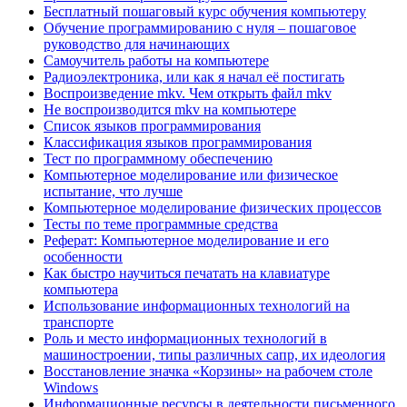
Бесплатный пошаговый курс обучения компьютеру
Обучение программированию с нуля – пошаговое
руководство для начинающих
Самоучитель работы на компьютере
Радиоэлектроника, или как я начал её постигать
Воспроизведение mkv. Чем открыть файл mkv
Не воспроизводится mkv на компьютере
Список языков программирования
Классификация языков программирования
Тест по программному обеспечению
Компьютерное моделирование или физическое
испытание, что лучше
Компьютерное моделирование физических процессов
Тесты по теме программные средства
Реферат: Компьютерное моделирование и его
особенности
Как быстро научиться печатать на клавиатуре
компьютера
Использование информационных технологий на
транспорте
Роль и место информационных технологий в
машиностроении, типы различных сапр, их идеология
Восстановление значка «Корзины» на рабочем столе
Windows
Информационные ресурсы в деятельности письменного