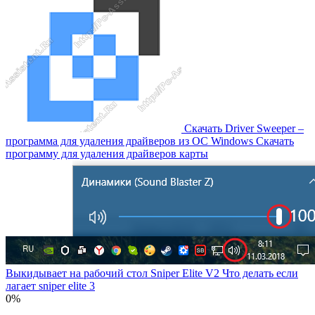
Скачать Driver Sweeper –
программа для удаления драйверов из OC Windows Скачать
программу для удаления драйверов карты
Выкидывает на рабочий стол Sniper Elite V2 Что делать если
лагает sniper elite 3
0%