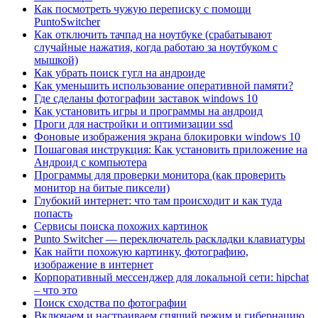
Как посмотреть чужую переписку с помощи
PuntoSwitcher
Как отключить тачпад на ноутбуке (срабатывают
случайные нажатия, когда работаю за ноутбуком с
мышкой)
Как убрать поиск гугл на андроиде
Как уменьшить использование оперативной памяти?
Где сделаны фотографии заставок windows 10
Как установить игры и программы на андроид
Проги для настройки и оптимизации ssd
Фоновые изображения экрана блокировки windows 10
Пошаговая инструкция: Как установить приложение на
Андроид с компьютера
Программы для проверки монитора (как проверить
монитор на битые пиксели)
Глубокий интернет: что там происходит и как туда
попасть
Сервисы поиска похожих картинок
Punto Switcher — переключатель раскладки клавиатуры
Как найти похожую картинку, фотографию,
изображение в интернет
Корпоративный мессенджер для локальной сети: hipchat
– что это
Поиск сходства по фотографии
Включаем и настраиваем спящий режим и гибернацию