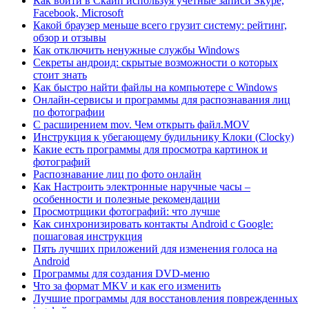
Как войти в Скайп используя учетные записи Skype,
Facebook, Microsoft
Какой браузер меньше всего грузит систему: рейтинг,
обзор и отзывы
Как отключить ненужные службы Windows
Секреты андроид: скрытые возможности о которых
стоит знать
Как быстро найти файлы на компьютере с Windows
Онлайн-сервисы и программы для распознавания лиц
по фотографии
С расширением mov. Чем открыть файл.MOV
Инструкция к убегающему будильнику Клоки (Clocky)
Какие есть программы для просмотра картинок и
фотографий
Распознавание лиц по фото онлайн
Как Настроить электронные наручные часы –
особенности и полезные рекомендации
Просмотрщики фотографий: что лучше
Как синхронизировать контакты Android с Google:
пошаговая инструкция
Пять лучших приложений для изменения голоса на
Android
Программы для создания DVD-меню
Что за формат MKV и как его изменить
Лучшие программы для восстановления поврежденных