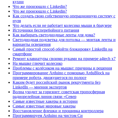
кухни
Что же произошло с Linkedin?
Что же произошло с Linkedin?
Как создать свою собственную операционную систему с
нуля
Что делать если не работает колесико мыши в браузере
Источники бесперебойного питания
Как выбирать светодиодные ленты для дома?
Светодиодная подсветка для потолка — монтаж ленты и
варианты освещения
Самый простой способ обойти блокировку LinkedIn на
смартфоне
Ремонт клавиатуры своими руками на примере a4tech x7
На мышке глючит колесико
Проблемы с колёсиком на мышке: причины и решения
Программирование Arduino с помощью ArduBloсk на
примере робота, движущегося по полосе
Каким будет российский рынок рекрутмента без
LinkedIn — мнения экспертов
Волна уходит за горизонт: советская тропосферная
радиорелейная линия связи «Север
Самые известные хакеры в истории
Самые известные мировые хакеры
Восстановление флешки и прошивка контроллера
Программируем Arduino на чистом Си