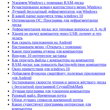
Ускоряем Windows с помощью RAM-диска
Редактирование команд контекстного меню Windows
Лучший бесплатный дефрагментатор для Windows
В какой папке находятся темы windows 10
Оптимизация ОС: Программа для дефрагментации
диска
Дефрагментация диска: все типовые вопросы от А до Я
Xiaomi не видит компьютер через USB: почему и что
делать
Как скрыть приложения на Android
Настраиваем меню «Открыть с помощью
Какие программы нужны для компьютера
Виндовс 10 интересное заставка
Как передать файлы с компьютера на компьютер
RAM-диски: как повысить быстродействие компьютера
Окно приветствия для windows 10
Добавляем функции смартфону: полезные приложения
для Android
Тестирование скорости чтения и записи жёсткого диска
с бесплатной программой CrystalDiskMark
Лучшая программа для ускорения компьютера
Разовый майл. Временная почта
Обзор лучших сервисов временной почты
Какие существуют программы интересные для
компьютера