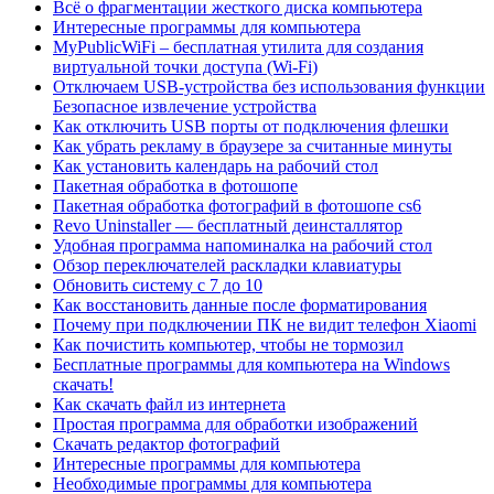
Всё о фрагментации жесткого диска компьютера
Интересные программы для компьютера
MyPublicWiFi – бесплатная утилита для создания
виртуальной точки доступа (Wi-Fi)
Отключаем USB-устройства без использования функции
Безопасное извлечение устройства
Как отключить USB порты от подключения флешки
Как убрать рекламу в браузере за считанные минуты
Как установить календарь на рабочий стол
Пакетная обработка в фотошопе
Пакетная обработка фотографий в фотошопе cs6
Revo Uninstaller — бесплатный деинсталлятор
Удобная программа напоминалка на рабочий стол
Обзор переключателей раскладки клавиатуры
Обновить систему с 7 до 10
Как восстановить данные после форматирования
Почему при подключении ПК не видит телефон Xiaomi
Как почистить компьютер, чтобы не тормозил
Бесплатные программы для компьютера на Windows
скачать!
Как скачать файл из интернета
Простая программа для обработки изображений
Cкачать редактор фотографий
Интересные программы для компьютера
Необходимые программы для компьютера