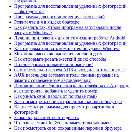
jpg файлов
Программа для восстановления удаленных фотографий
— фотодоктор
Программы для восстановления фотографий
Режим чтения в яндекс браузере
Как сделать так, чтобы программа запускалась после
загрузки Windows?
Лучшие приложения для оптимизации работы Android
Программа для восстановления удаленных фотографий
Как отформатировать компьютер не удаляя Windows
Механика часы как выставить число и дату
Как отформатировать жесткий диск: способы
Полное форматирование или быстрое?
Самостоятельно делаем AUX-выход на автомагнитоле
AUX кабель для автомагнитолы своими руками: на
заметку современному автовладельцу
Использование чёрного списка на телефонах с Андроид:
как настроить, добавить и удалить номер
Как узнать свой пароль от почты (e-mail)
Как посмотреть свои сохраненные пароли в браузере
Какие есть программы для просмотра картинок и
фотографий
Забыл пароль почты: что делать
Что означает aux in. Жизнь замечательных имен
Как посмотреть свои сохраненные пароли в браузере