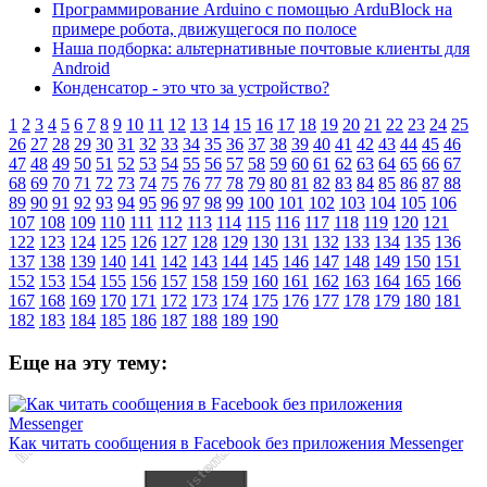
Программирование Arduino с помощью ArduBloсk на
примере робота, движущегося по полосе
Наша подборка: альтернативные почтовые клиенты для
Android
Конденсатор - это что за устройство?
1
2
3
4
5
6
7
8
9
10
11
12
13
14
15
16
17
18
19
20
21
22
23
24
25
26
27
28
29
30
31
32
33
34
35
36
37
38
39
40
41
42
43
44
45
46
47
48
49
50
51
52
53
54
55
56
57
58
59
60
61
62
63
64
65
66
67
68
69
70
71
72
73
74
75
76
77
78
79
80
81
82
83
84
85
86
87
88
89
90
91
92
93
94
95
96
97
98
99
100
101
102
103
104
105
106
107
108
109
110
111
112
113
114
115
116
117
118
119
120
121
122
123
124
125
126
127
128
129
130
131
132
133
134
135
136
137
138
139
140
141
142
143
144
145
146
147
148
149
150
151
152
153
154
155
156
157
158
159
160
161
162
163
164
165
166
167
168
169
170
171
172
173
174
175
176
177
178
179
180
181
182
183
184
185
186
187
188
189
190
Еще на эту тему:
Как читать сообщения в Facebook без приложения Messenger