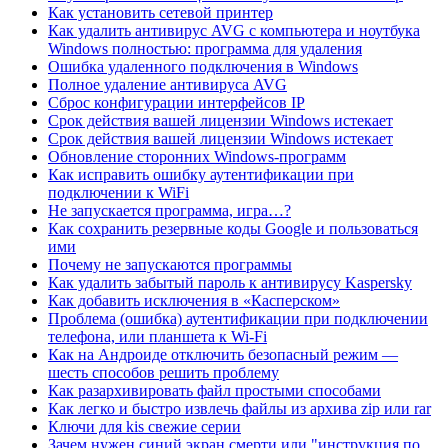
Как установить сетевой принтер
Как удалить антивирус AVG с компьютера и ноутбука
Windows полностью: программа для удаления
Ошибка удаленного подключения в Windows
Полное удаление антивируса AVG
Сброс конфигурации интерфейсов IP
Срок действия вашей лицензии Windows истекает
Срок действия вашей лицензии Windows истекает
Обновление сторонних Windows-программ
Как исправить ошибку аутентификации при
подключении к WiFi
Не запускается программа, игра…?
Как сохранить резервные коды Google и пользоваться
ими
Почему не запускаются программы
Как удалить забытый пароль к антивирусу Kaspersky
Как добавить исключения в «Касперском»
Проблема (ошибка) аутентификации при подключении
телефона, или планшета к Wi-Fi
Как на Андроиде отключить безопасный режим —
шесть способов решить проблему
Как разархивировать файл простыми способами
Как легко и быстро извлечь файлы из архива zip или rar
Ключи для kis свежие серии
Зачем нужен синий экран смерти или "инструкция по