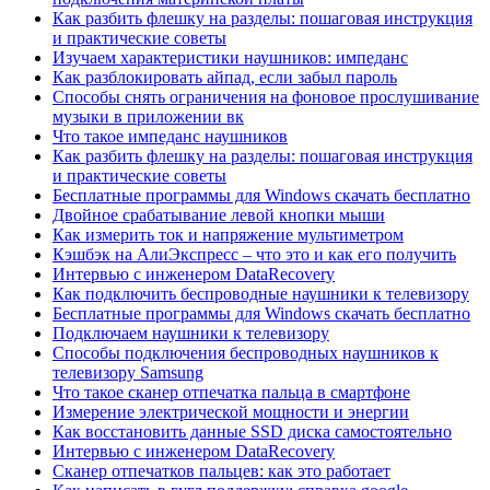
Как разбить флешку на разделы: пошаговая инструкция
и практические советы
Изучаем характеристики наушников: импеданс
Как разблокировать айпад, если забыл пароль
Способы снять ограничения на фоновое прослушивание
музыки в приложении вк
Что такое импеданс наушников
Как разбить флешку на разделы: пошаговая инструкция
и практические советы
Бесплатные программы для Windows скачать бесплатно
Двойное срабатывание левой кнопки мыши
Как измерить ток и напряжение мультиметром
Кэшбэк на АлиЭкспресс – что это и как его получить
Интервью с инженером DataRecovery
Как подключить беспроводные наушники к телевизору
Бесплатные программы для Windows скачать бесплатно
Подключаем наушники к телевизору
Способы подключения беспроводных наушников к
телевизору Samsung
Что такое сканер отпечатка пальца в смартфоне
Измерение электрической мощности и энергии
Как восстановить данные SSD диска самостоятельно
Интервью с инженером DataRecovery
Сканер отпечатков пальцев: как это работает