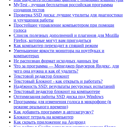
MyTest - лучшая бесплатная российская программа
создания тестов
Проверка SSD диска: лучшие утилиты для диагностики
и улучшения работы
Простейшее управление компьютером при помощи
голоса
Список полезных дополнений и плагинов для Mozilla
Firefox, которые могут вам пригодиться
Как компьютер переходит в спящий режим
Уменьшение яркости монитора на ноутбуках и
компьютерах
Не распознан формат исходных данных jpg
Что за программа — Менеджер браузеров Яндекс, для
чего она нужна и как её удалить?
Текстовой редактор блокнот
Текстовый Блокнот - как открыть и работать?
Надёжность SSD: результаты ресурсных испытаний
Текстовый редактор блокнот на компьютере
Оптимизация работы SSD диска под Windows
Программы для изменения голоса в микрофоне (в
режиме реального времени)
Как добавить программу в автозагрузку?
Блокнот тетрадь на компьютер
Как скрыть приложение на Андроид