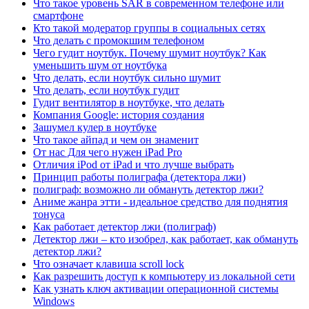
Что такое уровень SAR в современном телефоне или
смартфоне
Кто такой модератор группы в социальных сетях
Что делать с промокшим телефоном
Чего гудит ноутбук. Почему шумит ноутбук? Как
уменьшить шум от ноутбука
Что делать, если ноутбук сильно шумит
Что делать, если ноутбук гудит
Гудит вентилятор в ноутбуке, что делать
Компания Google: история создания
Зашумел кулер в ноутбуке
Что такое айпад и чем он знаменит
От нас Для чего нужен iPad Pro
Отличия iPod от iPad и что лучше выбрать
Принцип работы полиграфа (детектора лжи)
полиграф: возможно ли обмануть детектор лжи?
Аниме жанра этти - идеальное средство для поднятия
тонуса
Как работает детектор лжи (полиграф)
Детектор лжи – кто изобрел, как работает, как обмануть
детектор лжи?
Что означает клавиша scroll lock
Как разрешить доступ к компьютеру из локальной сети
Как узнать ключ активации операционной системы
Windows