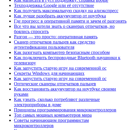
Как написать в гугл поддержку: справка google
Техподдержка Google или её отсутствие
Как получить максимальную скидку на алиэкспресс
Как лучше разобрать аккумулятор от ноутбука
Где прогресс в оперативной памяти и зачем её разгонять
Все что вы хотели знать о сканерах отпечатков, но
боялись спросить
Разгон — это просто: оперативная память
Сканер отпечатков пальцев как средство
аутентификации пользователя
Как разогнать компьютер безопасным способом
Как подключить беспроводные Bluetooth наушники к
телевизору
Как запустить старую игру на современной ос
Секреты Windows для начинающих
Как запустить старую игру на современной ос
Оптические сканеры отпечатков пальцев
Как восстановить аккумулятор на ноутбуке своими
руками
Как узнать, сколько потребляют различные
электроприборы в доме
Принципы программирования микроконтроллеров
Топ самых мощных компьютеров мира
Советы начинающим программистам
микроконтроллеров