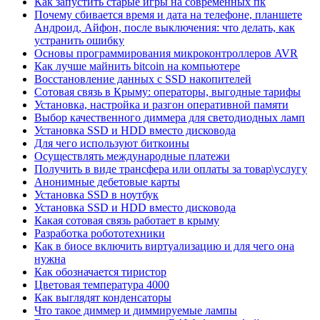
Как запустить старые игры на современных пк
Почему сбивается время и дата на телефоне, планшете
Андроид, Айфон, после выключения: что делать, как
устранить ошибку
Основы программирования микроконтроллеров AVR
Как лучше майнить bitcoin на компьютере
Восстановление данных с SSD накопителей
Сотовая связь в Крыму: операторы, выгодные тарифы
Установка, настройка и разгон оперативной памяти
Выбор качественного диммера для светодиодных ламп
Установка SSD и HDD вместо дисковода
Для чего используют биткоины
Осуществлять международные платежи
Получить в виде трансфера или оплаты за товар\услугу
Анонимные дебетовые карты
Установка SSD в ноутбук
Установка SSD и HDD вместо дисковода
Какая сотовая связь работает в крыму
Разработка робототехники
Как в биосе включить виртуализацию и для чего она
нужна
Как обозначается тиристор
Цветовая температура 4000
Как выглядят конденсаторы
Что такое диммер и диммируемые лампы