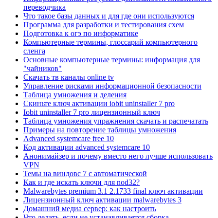
переводчика
Что такое базы данных и для где они используются
Программа для разработки и тестирования схем
Подготовка к огэ по информатике
Компьютерные термины, глоссарий компьютерного
сленга
Основные компьютерные термины: информация для
"чайников"
Скачать тв каналы online tv
Управление рисками информационной безопасности
Таблица умножения и деления
Скиньте ключ активации iobit uninstaller 7 pro
Iobit uninstaller 7 pro лицензионный ключ
Таблица умножения упражнения скачать и распечатать
Примеры на повторение таблицы умножения
Advanced systemcare free 10
Код активации advanced systemcare 10
Анонимайзер и почему вместо него лучше использовать
VPN
Темы на виндовс 7 с автоматической
Как и где искать ключи для nod32?
Malwarebytes premium 3.1 2.1733 final ключ активации
Лицензионный ключ активации malwarebytes 3
Домашний медиа сервер: как настроить
Что делать, если не устанавливается сборка