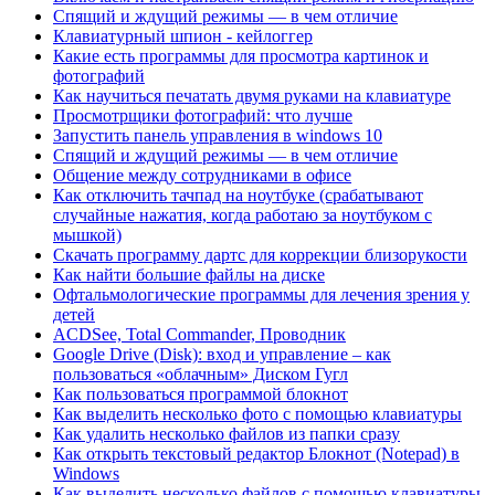
Спящий и ждущий режимы — в чем отличие
Клавиатурный шпион - кейлоггер
Какие есть программы для просмотра картинок и
фотографий
Как научиться печатать двумя руками на клавиатуре
Просмотрщики фотографий: что лучше
Запустить панель управления в windows 10
Спящий и ждущий режимы — в чем отличие
Общение между сотрудниками в офисе
Как отключить тачпад на ноутбуке (срабатывают
случайные нажатия, когда работаю за ноутбуком с
мышкой)
Скачать программу дартс для коррекции близорукости
Как найти большие файлы на диске
Офтальмологические программы для лечения зрения у
детей
ACDSee, Total Commander, Проводник
Google Drive (Disk): вход и управление – как
пользоваться «облачным» Диском Гугл
Как пользоваться программой блокнот
Как выделить несколько фото с помощью клавиатуры
Как удалить несколько файлов из папки сразу
Как открыть текстовый редактор Блокнот (Notepad) в
Windows
Как выделить несколько файлов с помощью клавиатуры