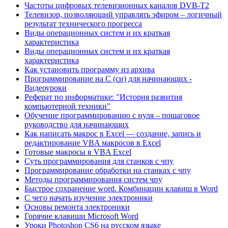
Частоты цифровых телевизионных каналов DVB-T2
Телевизор, позволяющий управлять эфиром – логичный
результат технического прогресса
Виды операционных систем и их краткая
характеристика
Виды операционных систем и их краткая
характеристика
Как установить программу из архива
Программирование на C (си) для начинающих -
Видеоуроки
Реферат по информатике: "История развития
компьютерной техники"
Обучение программированию с нуля – пошаговое
руководство для начинающих
Как написать макрос в Excel — создание, запись и
редактирование VBA макросов в Excel
Готовые макросы в VBA Excel
Суть программирования для станков с чпу
Программирование обработки на станках с чпу
Методы программирования систем чпу
Быстрое сохранение word. Комбинации клавиш в Word
С чего начать изучение электроники
Основы ремонта электроники
Горячие клавиши Microsoft Word
Уроки Photoshop CS6 на русском языке