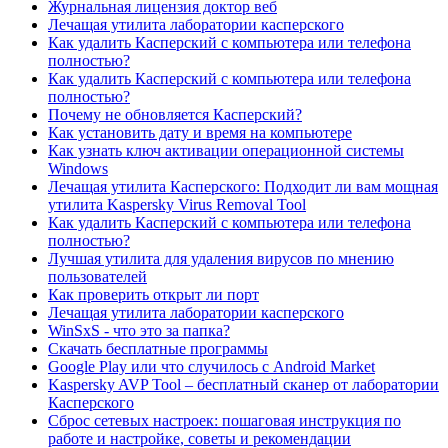
Журнальная лицензия доктор веб
Лечащая утилита лаборатории касперского
Как удалить Касперский с компьютера или телефона
полностью?
Как удалить Касперский с компьютера или телефона
полностью?
Почему не обновляется Касперский?
Как установить дату и время на компьютере
Как узнать ключ активации операционной системы
Windows
Лечащая утилита Касперского: Подходит ли вам мощная
утилита Kaspersky Virus Removal Tool
Как удалить Касперский с компьютера или телефона
полностью?
Лучшая утилита для удаления вирусов по мнению
пользователей
Как проверить открыт ли порт
Лечащая утилита лаборатории касперского
WinSxS - что это за папка?
Скачать бесплатные программы
Google Play или что случилось с Android Market
Kaspersky AVP Tool – бесплатный сканер от лаборатории
Касперского
Сброс сетевых настроек: пошаговая инструкция по
работе и настройке, советы и рекомендации