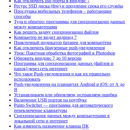
Как отключить usb порты в виндовс 7
Ресурс SSD диска (tbw) и продление срока его службы
Прослушка мобильных телефонов – работающие
способы
Туда и обратно: программы для синхронизации данных
между компьютерами
Как решить задачу синхронизации файлов
Компьютер не видит андроид 7
Практичный индикатор батареи для компьютера
Как отключить браузерные push-уведомления
Урок: Пакетная обработка фотографий в Photoshop
Обновить виндовс 7 до 10 версии
Программа для синхронизации данных (файлов и
папок) через сеть интернет
Что такое Push-уведомления и как их правильно
использовать
Push-уведомления на планшетах Android и iOS: от А до
Я
Устанавливаем или обновляем, исправляем ошибки
Включение USB портов на ноутбуке
Punto Switcher — программа для автоматического
переключение клавиатуры
Синхронизация данных между компьютерами в
локальной сети и интернет
Как изменить назначение клавиш ПК