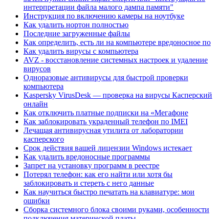
интерпретации файла малого дампа памяти"
Инструкция по включению камеры на ноутбуке
Как удалить нортон полностью
Последние загруженные файлы
Как определить, есть ли на компьютере вредоносное по
Как удалить вирусы с компьютера
AVZ - восстановление системных настроек и удаление
вирусов
Одноразовые антивирусы для быстрой проверки
компьютера
Kaspersky VirusDesk — проверка на вирусы Касперский
онлайн
Как отключить платные подписки на «Мегафоне
Как заблокировать украденный телефон по IMEI
Лечащая антивирусная утилита от лаборатории
касперского
Срок действия вашей лицензии Windows истекает
Как удалить вредоносные программы
Запрет на установку программ в реестре
Потерял телефон: как его найти или хотя бы
заблокировать и стереть с него данные
Как научиться быстро печатать на клавиатуре: мои
ошибки
Сборка системного блока своими руками, особенности
подключения материнской платы