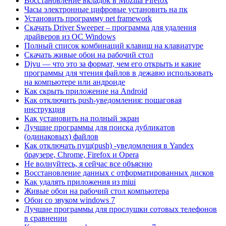
Восстановление вкладок в Mozilla Firefox
Часы электронные цифровые установить на пк
Установить программу net framework
Скачать Driver Sweeper – программа для удаления
драйверов из OC Windows
Полный список комбинаций клавиш на клавиатуре
Скачать живые обои на рабочий стол
Djvu — что это за формат, чем его открыть и какие
программы для чтения файлов в дежавю использовать
на компьютере или андроиде
Как скрыть приложение на Android
Как отключить push-уведомления: пошаговая
инструкция
Как установить на полный экран
Лучшие программы для поиска дубликатов
(одинаковых) файлов
Как отключать пуш(push) -уведомления в Yandex
браузере, Chrome, Firefox и Opera
Не волнуйтесь, я сейчас все объясню
Восстановление данных с отформатированных дисков
Как удалять приложения из miui
Живые обои на рабочий стол компьютера
Обои со звуком windows 7
Лучшие программы для прослушки сотовых телефонов
в сравнении