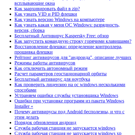
всплывающие окна
Как заархивировать файл в zip?
Как узнать VID и PID флешки
Как узнать версию Windows на компьютере
Как узнать какая у меня ОС Windows: разрядность,
версия, сборка
Бесплатный Антивирус Kaspersky Free: обзор
Как запустить командную строку горячими клавишами?
Восстановление флешки: определение контроллера,
прошивка флешки
Рейтинг антивирусов для "андроида", описание лучших
Режимы работы антивирусов
Как отключить автономный режим
Расчет параметров геостационарной орбиты
Бесплатный антивирус для ноутбука
Как проверить лицензию на ос windows несколькими
способами
Устраняем ошибки службы установщика Windows
Ошибки при установке программ из пакета Windows
Installer «
Почему антивирусы под Android бесполезны, и что с
этим делать
Порядок обновления андроид
Служба рабочая станция не запускается windows
Служба рабочая станция не запускается windows xp