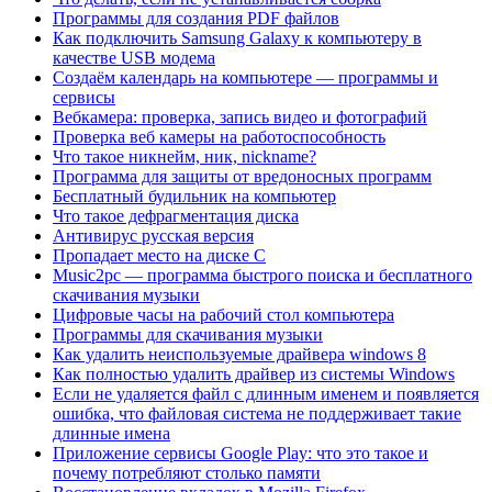
Программы для создания PDF файлов
Как подключить Samsung Galaxy к компьютеру в
качестве USB модема
Создаём календарь на компьютере — программы и
сервисы
Вебкамера: проверка, запись видео и фотографий
Проверка веб камеры на работоспособность
Что такое никнейм, ник, nickname?
Программа для защиты от вредоносных программ
Бесплатный будильник на компьютер
Что такое дефрагментация диска
Антивирус русская версия
Пропадает место на диске C
Music2pc — программа быстрого поиска и бесплатного
скачивания музыки
Цифровые часы на рабочий стол компьютера
Программы для скачивания музыки
Как удалить неиспользуемые драйвера windows 8
Как полностью удалить драйвер из системы Windows
Если не удаляется файл с длинным именем и появляется
ошибка, что файловая система не поддерживает такие
длинные имена
Приложение сервисы Google Play: что это такое и
почему потребляют столько памяти