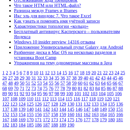
Отслеживание хода тренировок
Что такое HTM или HTML-файл?
Разница между Frames и Iframes
Икс эль для виндовс 7. Что такое Excel
Как узнать и поменять имя учётной записи
Характеристики топологии «кольцо»
Бесплатный антивирус Касперского – пользователям
Яндекса
Windows 10 insider preview 14316 отзывы
Приложение Универсальный пульт Galaxy для Android
Разбиение диска в Mac OS на несколько разделов и
установка Boot Camp
Упражнения на тему одномерные массивы в Java
1
2
3
4
5
6
7
8
9
10
11
12
13
14
15
16
17
18
19
20
21
22
23
24
25
26
27
28
29
30
31
32
33
34
35
36
37
38
39
40
41
42
43
44
45
46
47
48
49
50
51
52
53
54
55
56
57
58
59
60
61
62
63
64
65
66
67
68
69
70
71
72
73
74
75
76
77
78
79
80
81
82
83
84
85
86
87
88
89
90
91
92
93
94
95
96
97
98
99
100
101
102
103
104
105
106
107
108
109
110
111
112
113
114
115
116
117
118
119
120
121
122
123
124
125
126
127
128
129
130
131
132
133
134
135
136
137
138
139
140
141
142
143
144
145
146
147
148
149
150
151
152
153
154
155
156
157
158
159
160
161
162
163
164
165
166
167
168
169
170
171
172
173
174
175
176
177
178
179
180
181
182
183
184
185
186
187
188
189
190