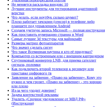
Удаленная переадресация портов
Не меняется раскладка виндовс 10
Лучшие инструменты для тестирования адаптивной
верстки
Что делать, если ноутбук сильно шумит?
Плохо работает тачскрин (сенсор) в телефоне либо
планшете под управлением Android
Создаем учетную запись Microsoft — полная инструкция
Как проставить нумерацию страниц в Word
Самые лучшие 3d текстуры для майнкрафт
Размеры матриц фотоаппаратов
Что значит сделать сигну
Что такое Всемирная паутина и кто её придумал?
Компьютер со встроенным или с внешним картридером
Спутниковый конвертер LNB, для приема сателлит
сигнала, поломки
Как подключить второй телевизор к ресиверу или
приставке цифрового тв
Заявление на забвение. «Право на забвение». Кому это
нужно и чем грозит. «Право на забвение» - это хорошо
или плохо
Из-за чего уходит доверие?
Задача контекстной рекламы
Удалить «Срочное уведомление от МВД РФ»
(Инструкция)