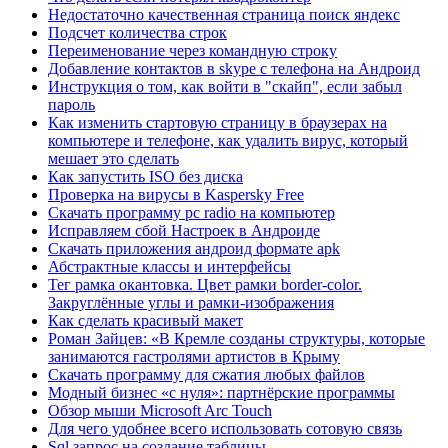
Недостаточно качественная страница поиск яндекс
Подсчет количества строк
Переименование через командную строку
Добавление контактов в skype с телефона на Андроид
Инструкция о том, как войти в "скайп", если забыл
пароль
Как изменить стартовую страницу в браузерах на
компьютере и телефоне, как удалить вирус, который
мешает это сделать
Как запустить ISO без диска
Проверка на вирусы в Kaspersky Free
Скачать программу pc radio на компьютер
Исправляем сбой Настроек в Андроиде
Скачать приложения андроид формате apk
Абстрактные классы и интерфейсы
Тег рамка окантовка. Цвет рамки border-color.
Закруглённые углы и рамки-изображения
Как сделать красивый макет
Роман Зайцев: «В Кремле созданы структуры, которые
занимаются гастролями артистов в Крыму
Скачать программу для сжатия любых файлов
Модный бизнес «с нуля»: партнёрские программы
Обзор мыши Microsoft Arc Touch
Для чего удобнее всего использовать сотовую связь
Sql запрос на создание таблицы