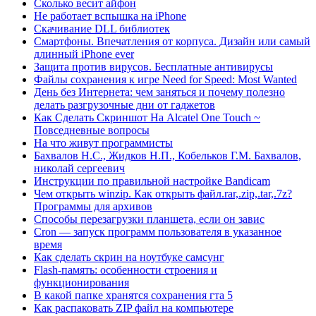
Сколько весит айфон
Не работает вспышка на iPhone
Скачивание DLL библиотек
Смартфоны. Впечатления от корпуса. Дизайн или самый
длинный iPhone ever
Защита против вирусов. Бесплатные антивирусы
Файлы сохранения к игре Need for Speed: Most Wanted
День без Интернета: чем заняться и почему полезно
делать разгрузочные дни от гаджетов
Как Сделать Скриншот На Alcatel One Touch ~
Повседневные вопросы
На что живут программисты
Бахвалов Н.С., Жидков Н.П., Кобельков Г.М. Бахвалов,
николай сергеевич
Инструкции по правильной настройке Bandicam
Чем открыть winzip. Как открыть файл.rar,.zip,.tar,.7z?
Программы для архивов
Способы перезагрузки планшета, если он завис
Cron — запуск программ пользователя в указанное
время
Как сделать скрин на ноутбуке самсунг
Flash-память: особенности строения и
функционирования
В какой папке хранятся сохранения гта 5
Как распаковать ZIP файл на компьютере