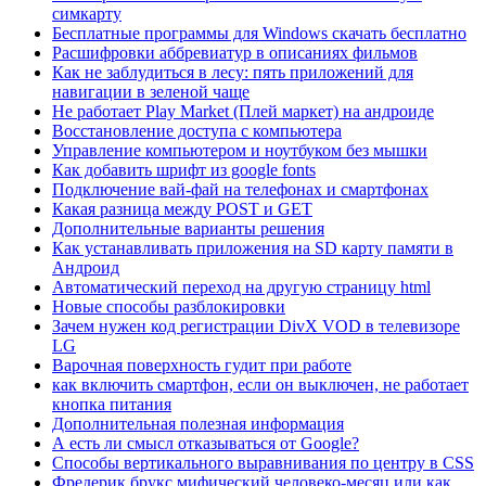
симкарту
Бесплатные программы для Windows скачать бесплатно
Расшифровки аббревиатур в описаниях фильмов
Как не заблудиться в лесу: пять приложений для
навигации в зеленой чаще
Не работает Play Market (Плей маркет) на андроиде
Восстановление доступа с компьютера
Управление компьютером и ноутбуком без мышки
Как добавить шрифт из google fonts
Подключение вай-фай на телефонах и смартфонах
Какая разница между POST и GET
Дополнительные варианты решения
Как устанавливать приложения на SD карту памяти в
Андроид
Автоматический переход на другую страницу html
Новые способы разблокировки
Зачем нужен код регистрации DivX VOD в телевизоре
LG
Варочная поверхность гудит при работе
как включить смартфон, если он выключен, не работает
кнопка питания
Дополнительная полезная информация
А есть ли смысл отказываться от Google?
Способы вертикального выравнивания по центру в CSS
Фредерик брукс мифический человеко-месяц или как