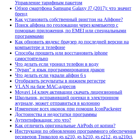
Управление тарифным пакетом
Обзор смартфона Samsung Galaxy J7 (2017): что значит
бренд
Как установить собственный рингтон на Айфоне?
Поиск айфона по геолокации через компьютер с
помощью приложения, по EMEI или специальными
программами
Как обновить яндекс браузер до последней версии на
компьютере и телефоне
Способы прошить или восстановить iphone
самостоятельно
Что делать если уронил телефон в воду
"буран" и язык программирования дракон
Что делать если украли айфон 6 s
Отобразить результаты в нижнем регистре
VLAN на базе МАС-адресов
Movavi 14 ключ активации скачать лицензионный
Школьник, исправивший оценки в электронном
журнале, может отправиться в колонию
Изменение всех иконок при помощи IconPackeger
Достоинства и недостатки программы
Аутентификация: это что?
Как отличить оригинальные AirPods от копии?
Инструкции по обновлению программного обеспечения
ресиверов Триколор gs u210, gs b210, gs e212, gs u210ci,