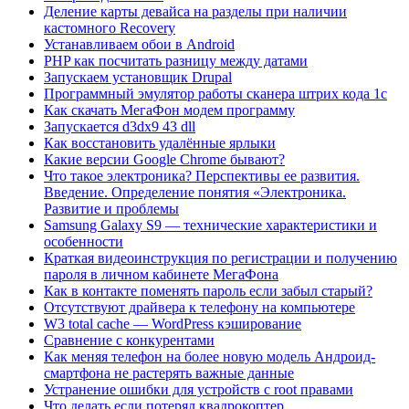
Деление карты девайса на разделы при наличии
кастомного Recovery
Устанавливаем обои в Android
PHP как посчитать разницу между датами
Запускаем установщик Drupal
Программный эмулятор работы сканера штрих кода 1с
Как скачать МегаФон модем программу
Запускается d3dx9 43 dll
Как восстановить удалённые ярлыки
Какие версии Google Chrome бывают?
Что такое электроника? Перспективы ее развития.
Введение. Определение понятия «Электроника.
Развитие и проблемы
Samsung Galaxy S9 — технические характеристики и
особенности
Краткая видеоинструкция по регистрации и получению
пароля в личном кабинете МегаФона
Как в контакте поменять пароль если забыл старый?
Отсутствуют драйвера к телефону на компьютере
W3 total cache — WordPress кэширование
Сравнение с конкурентами
Как меняя телефон на более новую модель Андроид-
смартфона не растерять важные данные
Устранение ошибки для устройств с root правами
Что делать если потерял квадрокоптер