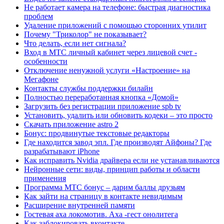
Не работает камера на телефоне: быстрая диагностика
проблем
Удаление приложений с помощью сторонних утилит
Почему "Триколор" не показывает?
Что делать, если нет сигнала?
Вход в МТС личный кабинет через лицевой счет -
особенности
Отключение ненужной услуги «Настроение» на
Мегафоне
Контакты службы поддержки билайн
Полностью переработанная кнопка «Домой»
Загрузить без регистрации приложение spb tv
Установить, удалить или обновить кодеки – это просто
Скачать приложение astro 2
Бонус: продвинутые текстовые редакторы
Где находится завод эпл. Где производят Айфоны? Где
разрабатывают iPhone
Как исправить Nvidia драйвера если не устанавливаются
Нейронные сети: виды, принцип работы и области
применения
Программа МТС бонус – дарим баллы друзьям
Как зайти на страницу в контакте невидимым
Расширение внутренней памяти
Гостевая аха локомотив. Аха -гест онолитега
Как заблокировать вконтакте