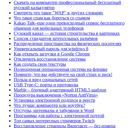
Скачать на компьютер профессиональный бесплатный
русский калькулятор
Смотреть что такое "WAP" в других словарях
Что такое спам как бороться со спамом
Kakao Talk–еще один превосходный сервис бесплатного
общения для мобильных телефонов
Суэцкий канал — история строительства в картинках
Список стандартов штепсельных разъёмов
Распределение пространства на физических носителях
Универсальный пароль для windows 8
Как открыть загрузки в Google Chrome
Отключить восстановление системы
Как создать свои текстуры
Полноценная операционная система на флешке
Помните, что вы действуете на свой страх и риск!
Польза и вред социальных сетей
USB Type-C: порты и протоколы
Marble – блочный адаптивный HTML5 шаблон
Процедура выключения «Norton AntiVirus»
Установка электронной подписи в реестр
Что лучше: компьютер или ноутбук?
Отступы, интервалы и табуляции в Word
Программы для работы с электронной почтой
Топ самых интересных стримеров Twitch
Восстановление страницы Вконтакте — без номера