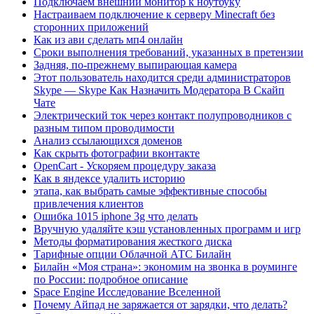
Подключаем внешний монитор к ноутбуку
Настраиваем подключение к серверу Minecraft без
сторонних приложений
Как из ави сделать мп4 онлайн
Сроки выполнения требований, указанных в претензии
Задняя, по-прежнему выпирающая камера
Этот пользователь находится среди администраторов
Skype — Skype Как Назначить Модератора В Скайп
Чате
Электрический ток через контакт полупроводников с
разным типом проводимости
Анализ ссылающихся доменов
Как скрыть фотографии вконтакте
OpenCart - Ускоряем процедуру заказа
Как в яндексе удалить историю
этапа, как выбрать самые эффективные способы
привлечения клиентов
Ошибка 1015 iphone 3g что делать
Вручную удаляйте кэш установленных программ и игр
Методы форматирования жесткого диска
Тарифные опции Облачной АТС Билайн
Билайн «Моя страна»: экономим на звонка в роуминге
по России: подробное описание
Space Engine Исследование Вселенной
Почему Айпад не заряжается от зарядки, что делать?