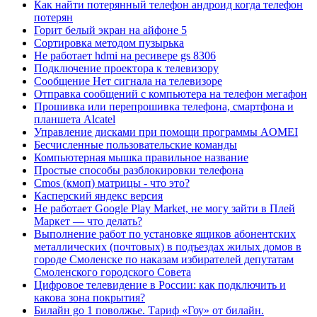
Как найти потерянный телефон андроид когда телефон
потерян
Горит белый экран на айфоне 5
Сортировка методом пузырька
Не работает hdmi на ресивере gs 8306
Подключение проектора к телевизору
Сообщение Нет сигнала на телевизоре
Отправка сообщений с компьютера на телефон мегафон
Прошивка или перепрошивка телефона, смартфона и
планшета Alcatel
Управление дисками при помощи программы AOMEI
Бесчисленные пользовательские команды
Компьютерная мышка правильное название
Простые способы разблокировки телефона
Cmos (кмоп) матрицы - что это?
Касперский яндекс версия
Не работает Google Play Market, не могу зайти в Плей
Маркет — что делать?
Выполнение работ по установке ящиков абонентских
металлических (почтовых) в подъездах жилых домов в
городе Смоленске по наказам избирателей депутатам
Смоленского городского Совета
Цифровое телевидение в России: как подключить и
какова зона покрытия?
Билайн go 1 поволжье. Тариф «Гоу» от билайн.