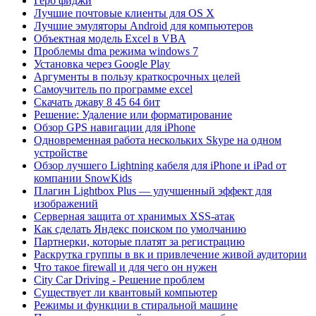
Герб фиджи
Лучшие почтовые клиенты для OS X
Лучшие эмуляторы Android для компьютеров
Объектная модель Excel в VBA
Проблемы dma режима windows 7
Установка через Google Play
Аргументы в пользу краткосрочных целей
Самоучитель по программе excel
Скачать джаву 8 45 64 бит
Решение: Удаление или форматирование
Обзор GPS навигации для iPhone
Одновременная работа нескольких Skype на одном
устройстве
Обзор лучшего Lightning кабеля для iPhone и iPad от
компании SnowKids
Плагин Lightbox Plus — улучшенный эффект для
изображений
Серверная защита от хранимых XSS-атак
Как сделать Яндекс поиском по умолчанию
Партнерки, которые платят за регистрацию
Раскрутка группы в вк и привлечение живой аудитории
Что такое firewall и для чего он нужен
City Car Driving - Решение проблем
Существует ли квантовый компьютер
Режимы и функции в стиральной машине