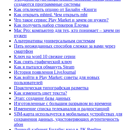
создаются программные системы
Как отключить опцию от Билайн «Книги
Как открыть mhtml. Чем открыть mht
Что такое сервис Play Market и зачем он нужен?
Как получить набор стикеров Ёлочка
Mac Pro: компьютер для тех, кто понимает – зачем он
нужен
Альтернативы универсальным системам
Пять неожиданных способов слежки за вами через
смартфон
Ключ на word 10 свежие серии
Как снять графический ключ
Как я пытался обмануть Steam
История появления LiveJournal
Как войти в Play Market: советы для новых
пользователей
Практическая типографская разметка
Как изменить цвет текста?
Этап: создание базы данных
Изготовленные с большим разрывом во времени
Изменение списка телеканалов и радиостанций
SIM-карта используется в мобильных устройствах для
сохранения данных, удостоверяющих аутентичность
абон
Личный кабинет Билайн: вход в ЛК Beeline