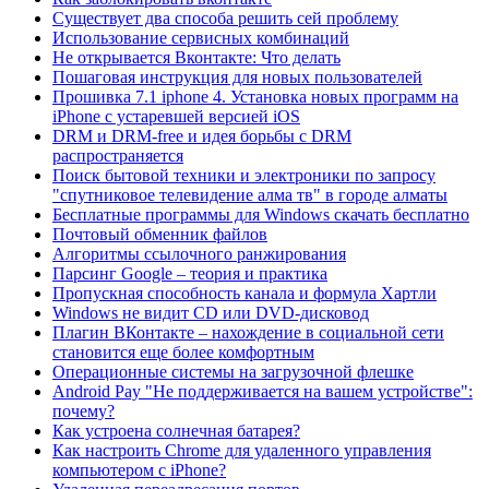
Существует два способа решить сей проблему
Использование сервисных комбинаций
Не открывается Вконтакте: Что делать
Пошаговая инструкция для новых пользователей
Прошивка 7.1 iphone 4. Установка новых программ на
iPhone с устаревшей версией iOS
DRM и DRM-free и идея борьбы с DRM
распространяется
Поиск бытовой техники и электроники по запросу
"спутниковое телевидение алма тв" в городе алматы
Бесплатные программы для Windows скачать бесплатно
Почтовый обменник файлов
Алгоритмы ссылочного ранжирования
Парсинг Google – теория и практика
Пропускная способность канала и формула Хартли
Windows не видит CD или DVD-дисковод
Плагин ВКонтакте – нахождение в социальной сети
становится еще более комфортным
Операционные системы на загрузочной флешке
Android Pay "Не поддерживается на вашем устройстве":
почему?
Как устроена солнечная батарея?
Как настроить Chrome для удаленного управления
компьютером с iPhone?