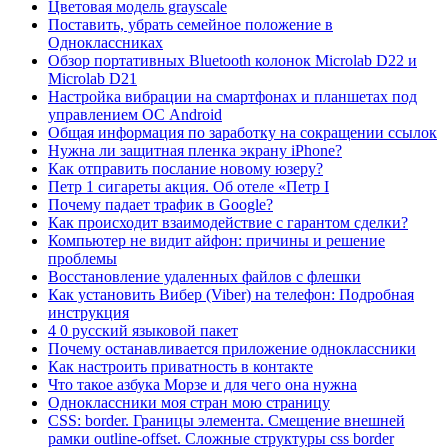
Цветовая модель grayscale
Поставить, убрать семейное положение в
Одноклассниках
Обзор портативных Bluetooth колонок Microlab D22 и
Microlab D21
Настройка вибрации на смартфонах и планшетах под
управлением ОС Android
Общая информация по заработку на сокращении ссылок
Нужна ли защитная пленка экрану iPhone?
Как отправить послание новому юзеру?
Петр 1 сигареты акция. Об отеле «Петр I
Почему падает трафик в Google?
Как происходит взаимодействие с гарантом сделки?
Компьютер не видит айфон: причины и решение
проблемы
Восстановление удаленных файлов с флешки
Как установить Вибер (Viber) на телефон: Подробная
инструкция
4 0 русский языковой пакет
Почему останавливается приложение одноклассники
Как настроить приватность в контакте
Что такое азбука Морзе и для чего она нужна
Одноклассники моя стран мою страницу
CSS: border. Границы элемента. Смещение внешней
рамки outline-offset. Сложные структуры css border