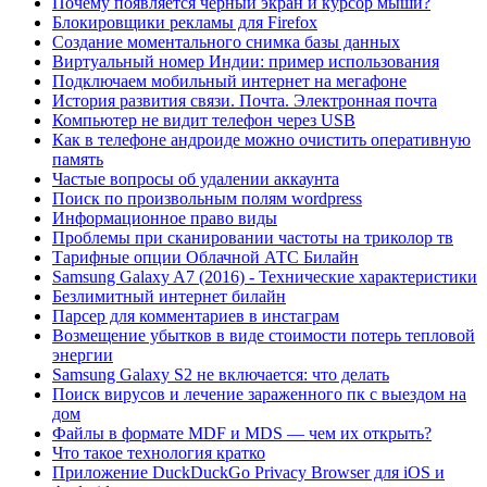
Почему появляется черный экран и курсор мыши?
Блокировщики рекламы для Firefox
Создание моментального снимка базы данных
Виртуальный номер Индии: пример использования
Подключаем мобильный интернет на мегафоне
История развития связи. Почта. Электронная почта
Компьютер не видит телефон через USB
Как в телефоне андроиде можно очистить оперативную
память
Частые вопросы об удалении аккаунта
Поиск по произвольным полям wordpress
Информационное право виды
Проблемы при сканировании частоты на триколор тв
Тарифные опции Облачной АТС Билайн
Samsung Galaxy A7 (2016) - Технические характеристики
Безлимитный интернет билайн
Парсер для комментариев в инстаграм
Возмещение убытков в виде стоимости потерь тепловой
энергии
Samsung Galaxy S2 не включается: что делать
Поиск вирусов и лечение зараженного пк с выездом на
дом
Файлы в формате MDF и MDS — чем их открыть?
Что такое технология кратко
Приложение DuckDuckGo Privacy Browser для iOS и