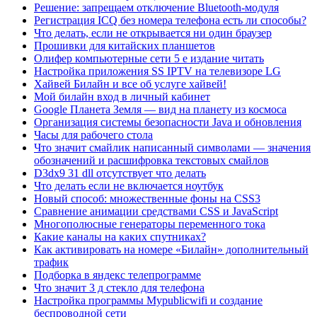
Решение: запрещаем отключение Bluetooth-модуля
Регистрация ICQ без номера телефона есть ли способы?
Что делать, если не открывается ни один браузер
Прошивки для китайских планшетов
Олифер компьютерные сети 5 е издание читать
Настройка приложения SS IPTV на телевизоре LG
Хайвей Билайн и все об услуге хайвей!
Мой билайн вход в личный кабинет
Google Планета Земля — вид на планету из космоса
Организация системы безопасности Java и обновления
Часы для рабочего стола
Что значит смайлик написанный символами — значения
обозначений и расшифровка текстовых смайлов
D3dx9 31 dll отсутствует что делать
Что делать если не включается ноутбук
Новый способ: множественные фоны на CSS3
Сравнение анимации средствами CSS и JavaScript
Многополюсные генераторы переменного тока
Какие каналы на каких спутниках?
Как активировать на номере «Билайн» дополнительный
трафик
Подборка в яндекс телепрограмме
Что значит 3 д стекло для телефона
Настройка программы Mypublicwifi и создание
беспроводной сети