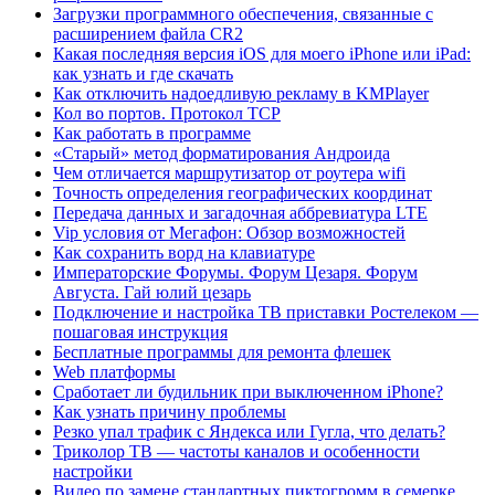
Загрузки программного обеспечения, связанные с
расширением файла CR2
Какая последняя версия iOS для моего iPhone или iPad:
как узнать и где скачать
Как отключить надоедливую рекламу в KMPlayer
Кол во портов. Протокол TCP
Как работать в программе
«Старый» метод форматирования Андроида
Чем отличается маршрутизатор от роутера wifi
Точность определения географических координат
Передача данных и загадочная аббревиатура LTE
Vip условия от Мегафон: Обзор возможностей
Как сохранить ворд на клавиатуре
Императорские Форумы. Форум Цезаря. Форум
Августа. Гай юлий цезарь
Подключение и настройка ТВ приставки Ростелеком —
пошаговая инструкция
Бесплатные программы для ремонта флешек
Web платформы
Сработает ли будильник при выключенном iPhone?
Как узнать причину проблемы
Резко упал трафик с Яндекса или Гугла, что делать?
Триколор ТВ — частоты каналов и особенности
настройки
Видео по замене стандартных пиктогромм в семерке