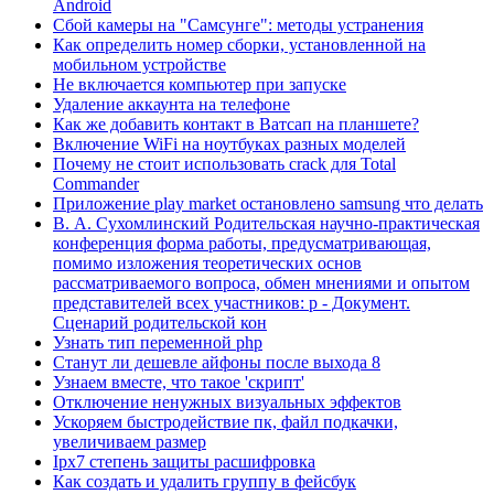
Android
Сбой камеры на "Самсунге": методы устранения
Как определить номер сборки, установленной на
мобильном устройстве
Не включается компьютер при запуске
Удаление аккаунта на телефоне
Как же добавить контакт в Ватсап на планшете?
Включение WiFi на ноутбуках разных моделей
Почему не стоит использовать crack для Total
Commander
Приложение play market остановлено samsung что делать
В. А. Сухомлинский Родительская научно-практическая
конференция форма работы, предусматривающая,
помимо изложения теоретических основ
рассматриваемого вопроса, обмен мнениями и опытом
представителей всех участников: р - Документ.
Сценарий родительской кон
Узнать тип переменной php
Станут ли дешевле айфоны после выхода 8
Узнаем вместе, что такое 'скрипт'
Отключение ненужных визуальных эффектов
Ускоряем быстродействие пк, файл подкачки,
увеличиваем размер
Ipx7 степень защиты расшифровка
Как создать и удалить группу в фейсбук