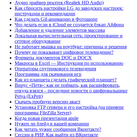
Аудио драйвер реалтек (Realtek HD Audio)
Как сбросить настройки LG до заводских настроек:
инструкции и рекомендации
Как сделать Gif-анимацию в Фотошопе
Что делать если в iCloud не создается бэкап Айфона
Добавление и удаление элементов массива
Локальная вычислительная сеть: проектирование и
сетевое оборудование
Не работает мышка на ноутбуке: причины и решения
Почему не показывает цифровое телевидение?
Форматы документов DOC и DOCX
Макросы в Excel — Инструкция по использованию
Операторы спутникового телевидения
Программы для скачивания игр
Как из планшета сделать графический планшет?
Вирус «Петя»: как не поймать, как расшифровать,
откуда взялся – последние новости о шифровальщике
Petya (ExPetr)
Скачать пробную версию аваст
Установка FTP сервера и его настройка (на примере
программы FileZilla Server)
Когда новая презентация apple
Нужен ли блейд в вашей компании
Как читать чужие сообщения Вконтакте?
Сессии в PHP. Как выйти из ВКонтакте