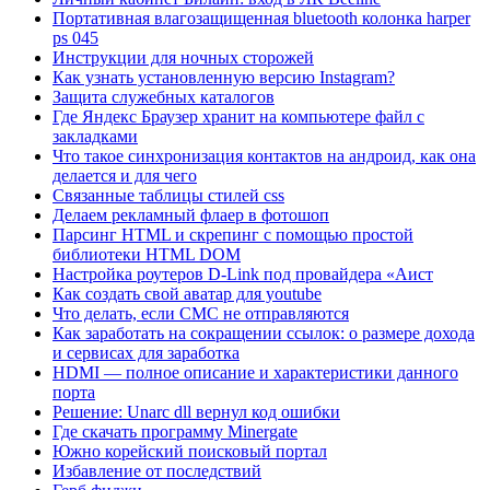
Портативная влагозащищенная bluetooth колонка harper
ps 045
Инструкции для ночных сторожей
Как узнать установленную версию Instagram?
Защита служебных каталогов
Где Яндекс Браузер хранит на компьютере файл с
закладками
Что такое синхронизация контактов на андроид, как она
делается и для чего
Связанные таблицы стилей css
Делаем рекламный флаер в фотошоп
Парсинг HTML и скрепинг с помощью простой
библиотеки HTML DOM
Настройка роутеров D-Link под провайдера «Аист
Как создать свой аватар для youtube
Что делать, если СМС не отправляются
Как заработать на сокращении ссылок: о размере дохода
и сервисах для заработка
HDMI — полное описание и характеристики данного
порта
Решение: Unarc dll вернул код ошибки
Где скачать программу Minergate
Южно корейский поисковый портал
Избавление от последствий