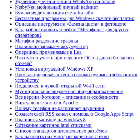
Удалению учетной записи WhatsApp на Iphone
NetbyNet: мобильный личный кабинет
Бумажная детализация счета Билайн
Бесплатные программы для Windows скачать бесплатно
Описание инструмента «Замена цвета» в фотошопе
Как разблокировать телефон "Мегафона" для других
операторов?
Мегафон разделение трафика
Правильно заряжаем аккумулятор
Операции, применяемые в Lua
Что нужно учесть при переносе ОС на диски большого
объема?
Установка виртуальной Windows ХР
Простая цифровая антенна своими руками: требования к
устройству
Подключен к чужой, открытой Wi-Fi сети
Муниципальное бюджетное общеобразовательное
Все версии Фотошоп – описание и особенности
Виртуальные хосты в Apache
Почему телефон не распознает наушники
Создаем свой RSS канал с помощью Google Apps Script
Планшеты samsung на windows 8
Обтекание картинок html-списками
Список стандартов штепсельных разъёмов
Как наклеить на смартфон защитное стекло