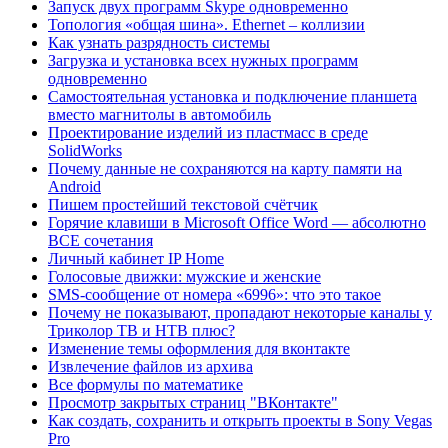
Запуск двух программ Skype одновременно
Топология «общая шина». Ethernet – коллизии
Как узнать разрядность системы
Загрузка и установка всех нужных программ
одновременно
Самостоятельная установка и подключение планшета
вместо магнитолы в автомобиль
Проектирование изделий из пластмасс в среде
SolidWorks
Почему данные не сохраняются на карту памяти на
Android
Пишем простейший текстовой счётчик
Горячие клавиши в Microsoft Office Word — абсолютно
ВСЕ сочетания
Личный кабинет IP Home
Голосовые движки: мужские и женские
SMS-сообщение от номера «6996»: что это такое
Почему не показывают, пропадают некоторые каналы у
Триколор ТВ и НТВ плюс?
Изменение темы оформления для вконтакте
Извлечение файлов из архива
Все формулы по математике
Просмотр закрытых страниц "ВКонтакте"
Как создать, сохранить и открыть проекты в Sony Vegas
Pro