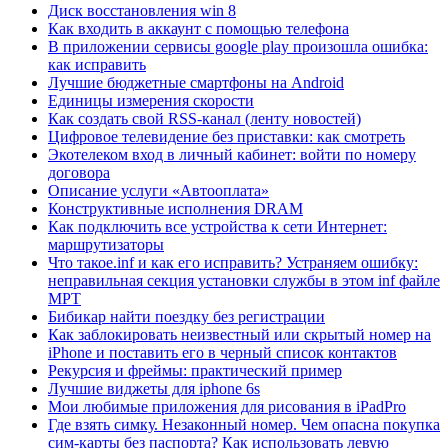
Диск восстановления win 8
Как входить в аккаунт с помощью телефона
В приложении сервисы google play произошла ошибка:
как исправить
Лучшие бюджетные смартфоны на Android
Единицы измерения скорости
Как создать свой RSS-канал (ленту новостей)
Цифровое телевидение без приставки: как смотреть
Экотелеком вход в личный кабинет: войти по номеру
договора
Описание услуги «Автооплата»
Конструктивные исполнения DRAM
Как подключить все устройства к сети Интернет:
маршрутизаторы
Что такое.inf и как его исправить? Устраняем ошибку:
неправильная секция установки службы в этом inf файле
MPT
Бибикар найти поездку без регистрации
Как заблокировать неизвестный или скрытый номер на
iPhone и поставить его в черный список контактов
Рекурсия и фреймы: практический пример
Лучшие виджеты для iphone 6s
Мои любимые приложения для рисования в iPadPro
Где взять симку. Незаконный номер. Чем опасна покупка
сим-карты без паспорта? Как использовать левую