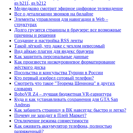
gs b211, gs b212
Медведково смотрит эфирное цифровое телевидение
Все о детализации звонков на билайне
Элементы управления для навигации в Web –
структурах
Долго грузятся страницы в браузере: все возможные
причины и решения
Создание и настройка RSS ленты
Такой лёгкий, что даже с чехлом невесомый
Вид айкью плагин для яндекс браузера
Как защитить персональные данные
Как произвести низкоуровневое форматирование
жёсткого диска
Посольства и консульства Турции в России
Кто первый изобрел сотовый телефон?
Смотреть что такое "Теорема Шеннона" в других
словарях
BoboVR Z4 – лучшая бюджетная VR-гарнитура
Куда и как устанавливать сохранения для GTA San
Andreas
Как забанить страницу в ВК навсегда: быстро и легко?
Почему не заходит в Плей Маркет?
Отключение режима совместимости
Как оживить аккумулятор телефона, полностью
разряженный?