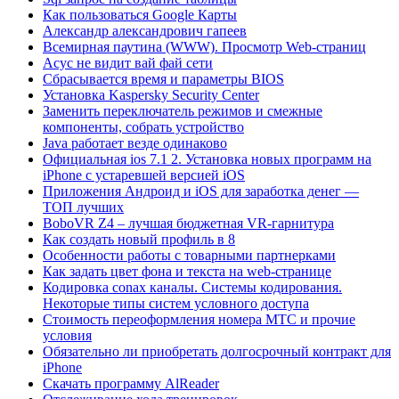
Как пользоваться Google Карты
Александр александрович гапеев
Всемирная паутина (WWW). Просмотр Web-страниц
Асус не видит вай фай сети
Сбрасывается время и параметры BIOS
Установка Kaspersky Security Center
Заменить переключатель режимов и смежные
компоненты, собрать устройство
Java работает везде одинаково
Официальная ios 7.1 2. Установка новых программ на
iPhone с устаревшей версией iOS
Приложения Андроид и iOS для заработка денег —
ТОП лучших
BoboVR Z4 – лучшая бюджетная VR-гарнитура
Как создать новый профиль в 8
Особенности работы с товарными партнерками
Как задать цвет фона и текста на web-странице
Кодировка conax каналы. Системы кодирования.
Некоторые типы систем условного доступа
Стоимость переоформления номера МТС и прочие
условия
Обязательно ли приобретать долгосрочный контракт для
iPhone
Скачать программу AlReader