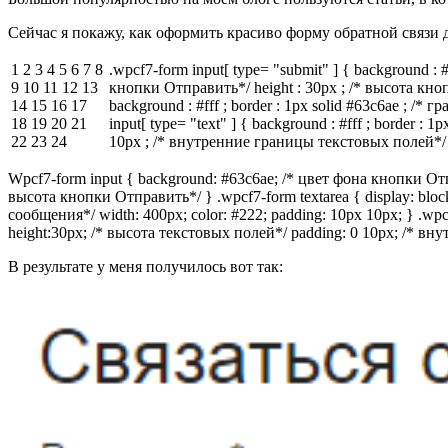
Сейчас я покажу, как оформить красиво форму обратной связи д
1 2 3 4 5 6 7 8
.wpcf7-form input[ type= "submit" ] { background : 
9 10 11 12 13
кнопки Отправить*/ height : 30px ; /* высота кноп
14 15 16 17
background : #fff ; border : 1px solid #63c6ae ; /* 
18 19 20 21
input[ type= "text" ] { background : #fff ; border :
22 23 24
10px ; /* внутренние границы текстовых полей*/
Wpcf7-form input { background: #63c6ae; /* цвет фона кнопки Отп
высота кнопки Отправить*/ } .wpcf7-form textarea { display: bloc
сообщения*/ width: 400px; color: #222; padding: 10px 10px; } .wpcf
height:30px; /* высота текстовых полей*/ padding: 0 10px; /* в
В результате у меня получилось вот так: