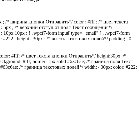
x ; /* ширина кнопки Отправить*/ color : #fff ; /* цвет текста
p : 5px ; /* верхний отступ от поля Текст сообщения*/
 : 10px 10px ; } .wpcf7-form input[ type= "email" ] , .wpcf7-form
r : #222 ; height : 30px ; /* высота текстовых полей*/ padding : 0
or: #fff; /* цвет текста кнопки Отправить*/ height:30px; /*
kground: #fff; border: 1px solid #63c6ae; /* граница поля Текст
id #63c6ae; /* граница текстовых полей*/ width: 400px; color: #222;