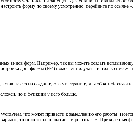
и WordPress установлен и запущен. Для установки стандартной ф
е настроить форму по своему усмотрению, перейдите по ссылке 
азных видов форм. Например, так вы можете создать всплывающу
астройка доп. формы (№4) помогает получать не только письма н
вставьте его на созданную вами страницу для обратной связи в 
 сложен, но и функций у него больше.
ordPress, что может привести к замедлению его работы. Поэтом
вариант, это просто альтернатива, и решать вам. Приведенная фо