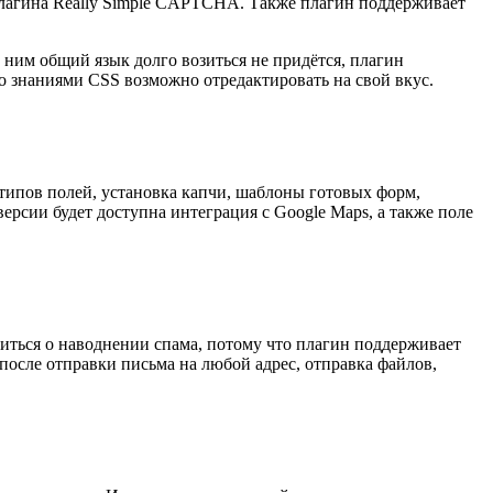
агина Really Simple CAPTCHA. Также плагин поддерживает
с ним общий язык долго возиться не придётся, плагин
со знаниями CSS возможно отредактировать на свой вкус.
типов полей, установка капчи, шаблоны готовых форм,
ерсии будет доступна интеграция с Google Maps, а также поле
оиться о наводнении спама, потому что плагин поддерживает
после отправки письма на любой адрес, отправка файлов,