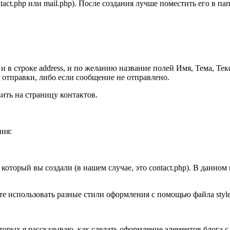
act.php или mail.php). После создания лучше поместить его в па
е и в строке address, и по желанию название полей Имя, Тема, Т
 отправки, либо если сообщение не отправлено.
ить на страницу контактов.
ния:
 который вы создали (в нашем случае, это contact.php). В данно
те использовать разные стили оформления с помощью файла style.
торых я рассказываю, как сделать оформление элементов блога с