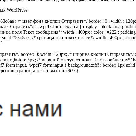
ля WordPress.
#63c6ae ; /* цвет фона кнопки Отправить*/ border : 0 ; width : 120p
ки Отправить*/ } .wpcf7-form textarea { display : block ; margin-to
граница поля Текст сообщения*/ width : 400px ; color : #222 ; padding
 1px solid #63c6ae ; /* граница текстовых полей*/ width : 400px ; colo
 }
равить*/ border: 0; width: 120px; /* ширина кнопки Отправить*/ col
k; margin-top: 5px; /* верхний отступ от поля Текст сообщения*/ bac
7-form input, .wpcf7-form input { background:#fff ; border: 1px sol
нутренние границы текстовых полей*/ }