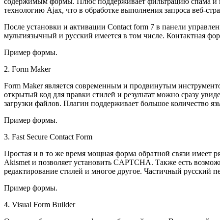
содержимым формы. Плюс поддерживает фильтрацию спама и 
технологию Ajax, что в обработке выполнения запроса веб-стра
После установки и активации Contact form 7 в панели управле
мультиязычный и русский имеется в том числе. Контактная фор
Пример формы.
2. Form Maker
Form Maker является современным и продвинутым инструментом
открытый код для правки стилей и результат можно сразу увид
загрузки файлов. Плагин поддерживает большое количество яз
Пример формы.
3. Fast Secure Contact Form
Простая и в то же время мощная форма обратной связи имеет 
Akismet и позволяет установить CAPTCHA. Также есть возможно
редактирование стилей и многое другое. Частичный русский п
Пример формы.
4. Visual Form Builder