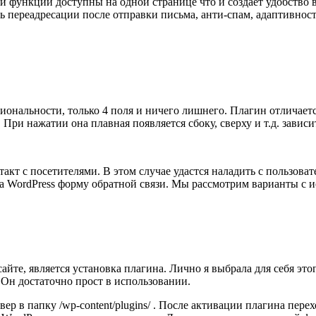
 и функции доступны на одной странице что и создает удобство 
 переадресации после отправки письма, анти-спам, адаптивност
иональности, только 4 поля и ничего лишнего. Плагин отличаетс
При нажатии она плавная появляется сбоку, сверху и т.д. завис
кт с посетителями. В этом случае удастся наладить с пользовате
 на WordPress форму обратной связи. Мы рассмотрим варианты с и
йте, является установка плагина. Лично я выбрала для себя это
. Он достаточно прост в использовании.
ер в папку /wp-content/plugins/ . После активации плагина пере