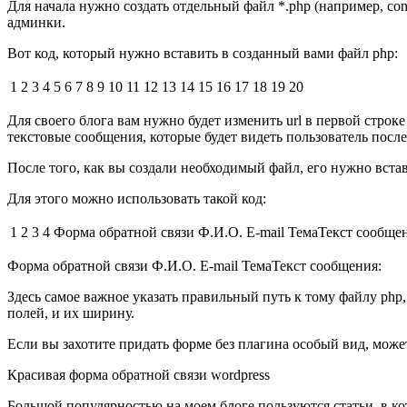
Для начала нужно создать отдельный файл *.php (например, cont
админки.
Вот код, который нужно вставить в созданный вами файл php:
1 2 3 4 5 6 7 8 9 10 11 12 13 14 15 16 17 18 19 20
Для своего блога вам нужно будет изменить url в первой строк
текстовые сообщения, которые будет видеть пользователь после
После того, как вы создали необходимый файл, его нужно встав
Для этого можно использовать такой код:
1 2 3 4
Форма обратной связи Ф.И.О. E-mail ТемаТекст сообще
Форма обратной связи Ф.И.О. E-mail ТемаТекст сообщения:
Здесь самое важное указать правильный путь к тому файлу php,
полей, и их ширину.
Если вы захотите придать форме без плагина особый вид, може
Красивая форма обратной связи wordpress
Большой популярностью на моем блоге пользуются статьи, в ко