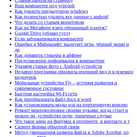
Ставим пароль на страницу
Ваш компьютер под угрозой
Как удалить предыдущую windows
Как полностью удалить все данные с android
Что делать со старым монитором
Как на Мегафоне взять обещанный платеж?
Google Drive (облако гугл)
Если заблокировался компьютер
Ошибки в Майнкрафт: вылетает игра, чёрный экран и
др
Как добавить стикеры в айфоне
Представление информации в компьютере
Удаляем старые фото с Android-устройств
Недавно программа обновила внешний вид и я освежил
видеоурок
Мобильные устройства Fly – история развития и
современное состояние
Быстрая настройка Wi-Fi-сети
Как преобразовать файл docx в word
Как устанавливать моды wot на портативную версию
Ремонт микроволновки своими руками: когда стоит и
можно ли, устройство печи, типичные случаи
Что такое имхо на форумах в интернете, в контакте и т
Скрипт формы обратной связи
Метод уменьшения размера файла в Adobe Acrobat, по