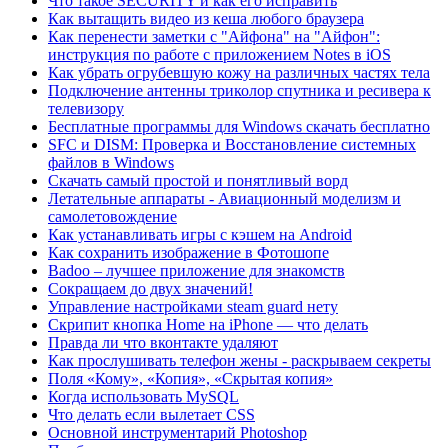
Что такое SECURITY и как его исправить
Как вытащить видео из кеша любого браузера
Как перенести заметки с "Айфона" на "Айфон":
инструкция по работе с приложением Notes в iOS
Как убрать огрубевшую кожу на различных частях тела
Подключение антенны триколор спутника и ресивера к
телевизору
Бесплатные программы для Windows скачать бесплатно
SFC и DISM: Проверка и Восстановление системных
файлов в Windows
Скачать самый простой и понятливый ворд
Летательные аппараты - Авиационный моделизм и
самолетовождение
Как устанавливать игры с кэшем на Android
Как сохранить изображение в Фотошопе
Badoo – лучшее приложение для знакомств
Сокращаем до двух значений!
Управление настройками steam guard нету
Скрипит кнопка Home на iPhone — что делать
Правда ли что вконтакте удаляют
Как прослушивать телефон жены - раскрываем секреты
Поля «Кому», «Копия», «Скрытая копия»
Когда использовать MySQL
Что делать если вылетает CSS
Основной инструментарий Photoshop