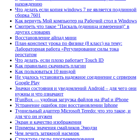
нахождению
Что делать если копия windows 7 не является подлинной
сборка 7601
Как вернуть Мой компьютер на Рабочий стол в Windows
Смотреть что такое "Паскаль (единица измерения)" в
других словарях
Восстановление айпад мини
План-конспект урока по физике (8 класс) на тему:
Лабораторная работа «Регулирование силы тока
реостатом
Что делать, если плохо работает Touch ID
Как правильно скачивать плагин
Как пользоваться 10 виндой
Не удалось установить надежное соединение с сервером
Google Play
Значки состояния и уведомлений Android – для чего они
нужны и что означают
IFunBox — удобная загрузка файлов на iPad и iPhone
Устранение ошибок при восстановлении Iphone
Туннельный адаптер Microsoft Teredo: что это такое, и
для чго он нужен
Экран и качество изображения
Примеры значения смайликов Эмодзи
Чем лечить затяжной насморк
Структура среды программирования