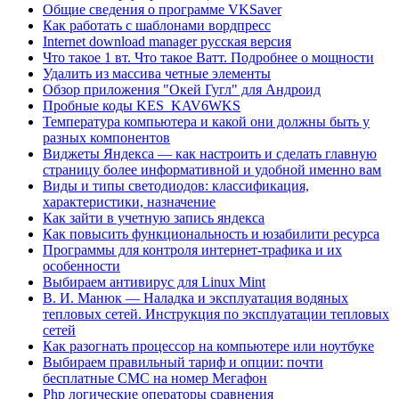
Общие сведения о программе VKSaver
Как работать с шаблонами вордпресс
Internet download manager русская версия
Что такое 1 вт. Что такое Ватт. Подробнее о мощности
Удалить из массива четные элементы
Обзор приложения "Окей Гугл" для Андроид
Пробные коды KES_KAV6WKS
Температура компьютера и какой они должны быть у
разных компонентов
Виджеты Яндекса — как настроить и сделать главную
страницу более информативной и удобной именно вам
Виды и типы светодиодов: классификация,
характеристики, назначение
Как зайти в учетную запись яндекса
Как повысить функциональность и юзабилити ресурса
Программы для контроля интернет-трафика и их
особенности
Выбираем антивирус для Linux Mint
В. И. Манюк — Наладка и эксплуатация водяных
тепловых сетей. Инструкция по эксплуатации тепловых
сетей
Как разогнать процессор на компьютере или ноутбуке
Выбираем правильный тариф и опции: почти
бесплатные СМС на номер Мегафон
Php логические операторы сравнения