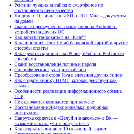
Рейтинг лучших китайских смартфонов по
соотношению цена-качество
Ли домен. Отличие зоны SU от RU. Миф - документы
на домен
Главные преимущества смартфонов на Android от
устройств на других ОС
Как зарегистрироваться на "Юле"?
Как пополнить счет Летай банковской картой и другие
способы оплаты
Как сделать скриншот на iPhone, iPad или iPod пятью
способами
Скайп восстановление логина и пароля
Специфические функции шаблона
Преобразование строк Java в значения других типов
Как создать кнопку HTML, которая действует как
ссылка
Особенности реализации информационного обмена
TCP
Не включается компьютер при запуске
Восстановление Яндекс кошелька: подробная
инструкция
Накрутка сердечек в «Целуй и знакомься» в Вк —
возможность получить бонусы без в
Как открыть в виндовс 10 скачанный гаджет