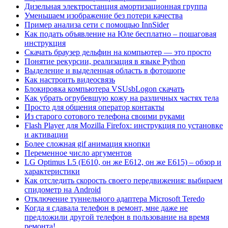
Дизельная электростанция амортизационная группа
Уменьшаем изображение без потери качества
Пример анализа сети с помощью InnSider
Как подать объявление на Юле бесплатно – пошаговая
инструкция
Скачать браузер дельфин на компьютер — это просто
Понятие рекурсии, реализация в языке Python
Выделение и выделенная область в фотошопе
Как настроить видеосвязь
Блокировка компьютера VSUsbLogon скачать
Как убрать огрубевшую кожу на различных частях тела
Просто для общения оператор контакты
Из старого сотового телефона своими руками
Flash Player для Mozilla Firefox: инструкция по установке
и активации
Более сложная gif анимация кнопки
Переменное число аргументов
LG Optimus L5 (E610, он же E612, он же E615) – обзор и
характеристики
Как отследить скорость своего передвижения: выбираем
спидометр на Android
Отключение туннельного адаптера Microsoft Teredo
Когда я сдавала телефон в ремонт, мне даже не
предложили другой телефон в пользование на время
ремонта!