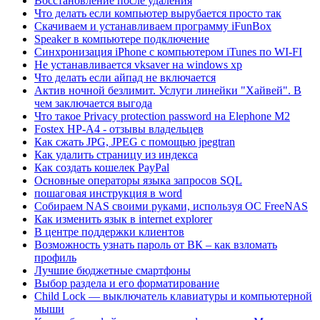
Восстановление после удаления
Что делать если компьютер вырубается просто так
Скачиваем и устанавливаем программу iFunBox
Speaker в компьютере подключение
Синхронизация iPhone с компьютером iTunes по WI-FI
Не устанавливается vksaver на windows xp
Что делать если айпад не включается
Актив ночной безлимит. Услуги линейки "Хайвей". В
чем заключается выгода
Что такое Privacy protection password на Elephone M2
Fostex HP-A4 - отзывы владельцев
Как сжать JPG, JPEG с помощью jpegtran
Как удалить страницу из индекса
Как создать кошелек PayPal
Основные операторы языка запросов SQL
пошаговая инструкция в word
Собираем NAS своими руками, используя ОС FreeNAS
Как изменить язык в internet explorer
В центре поддержки клиентов
Возможность узнать пароль от ВК – как взломать
профиль
Лучшие бюджетные смартфоны
Выбор раздела и его форматирование
Child Lock — выключатель клавиатуры и компьютерной
мыши