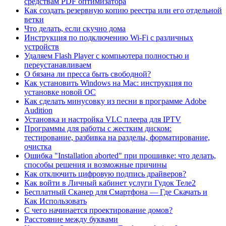
средствам PDF оптимизатора
Как создать резервную копию реестра или его отдельной
ветки
Что делать, если скучно дома
Инструкция по подключению Wi-Fi с различных
устройств
Удаляем Flash Player с компьютера полностью и
переустанавливаем
О бязана ли пресса быть свободной?
Как установить Windows на Mac: инструкция по
установке новой ОС
Как сделать минусовку из песни в программе Adobe
Audition
Установка и настройка VLC плеера для IPTV
Программы для работы с жестким диском:
тестирование, разбивка на разделы, форматирование,
очистка
Ошибка "Installation aborted" при прошивке: что делать,
способы решения и возможные причины
Как отключить цифровую подпись драйверов?
Как войти в Личный кабинет услуги Гудок Теле2
Бесплатный Сканер для Смартфона — Где Скачать и
Как Использовать
С чего начинается проектирование домов?
Расстояние между буквами