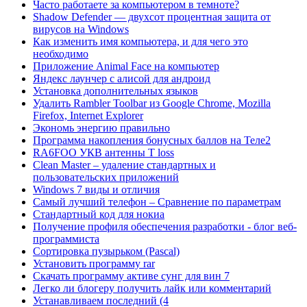
Часто работаете за компьютером в темноте?
Shadow Defender — двухсот процентная защита от
вирусов на Windows
Как изменить имя компьютера, и для чего это
необходимо
Приложение Animal Face на компьютер
Яндекс лаунчер с алисой для андроид
Установка дополнительных языков
Удалить Rambler Toolbar из Google Chrome, Mozilla
Firefox, Internet Explorer
Экономь энергию правильно
Программа накопления бонусных баллов на Теле2
RA6FOO УКВ антенны T loss
Clean Master – удаление стандартных и
пользовательских приложений
Windows 7 виды и отличия
Самый лучший телефон – Сравнение по параметрам
Стандартный код для нокиа
Получение профиля обеспечения разработки - блог веб-
программиста
Сортировка пузырьком (Pascal)
Установить программу rar
Скачать программу активе сунг для вин 7
Легко ли блогеру получить лайк или комментарий
Устанавливаем последний (4