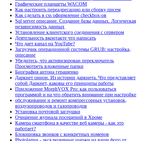
Графические планшеты WACOM
Как настроить переадресацию или сборку писем
Как сделать в css оформление checkbox-ов
Sql server описание. Создание базы данных. Логическая
независимость данных
Установление клиентского соединения с сервером
Деятельность вконтакте что написать
Что дает канал на YouTube?
Загрузчик операционной системы GRUB: настройка,
описание
Убедитесь, что активизирован переключатель
Просмотреть вложенные папки
Биография антона геращенко
Даркнет онион. Из истории даркнета. Что представляет
собой Даркнет, каковы его принципы работы
Приложение MorphVOX Pro: как пользоваться
программой и на что обратить внимание при настройке
обслуживание и ремонт компрессорных установок,
воздухопроводов и газопроводов
Установка почтовой заглушки
Очищение журнала посещений в Хроме
Камера смартфона в качестве веб камеры - как это
работает?
Блокировка звонков с конкретных номеров
Photolamus - эксклюзивные шаржи на ваши фото от