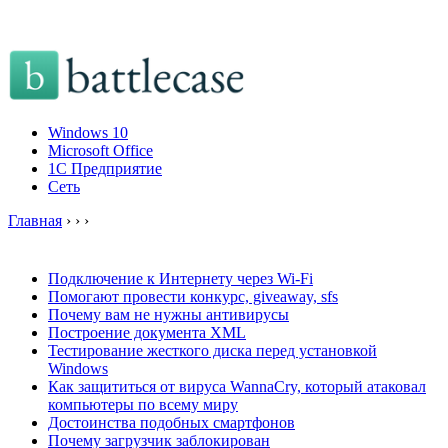
Windows 10
Microsoft Office
1C Предприятие
Сеть
Главная
›
›
›
Подключение к Интернету через Wi-Fi
Помогают провести конкурс, giveaway, sfs
Почему вам не нужны антивирусы
Построение документа XML
Тестирование жесткого диска перед установкой
Windows
Как защититься от вируса WannaCry, который атаковал
компьютеры по всему миру
Достоинства подобных смартфонов
Почему загрузчик заблокирован