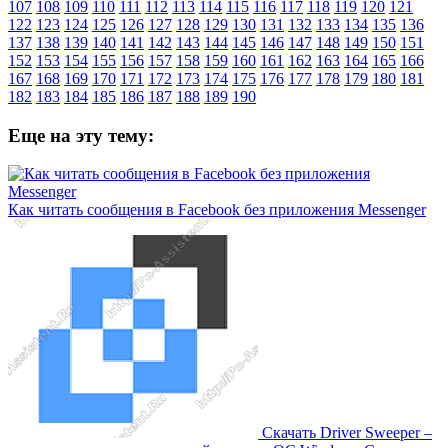
107
108
109
110
111
112
113
114
115
116
117
118
119
120
121
122
123
124
125
126
127
128
129
130
131
132
133
134
135
136
137
138
139
140
141
142
143
144
145
146
147
148
149
150
151
152
153
154
155
156
157
158
159
160
161
162
163
164
165
166
167
168
169
170
171
172
173
174
175
176
177
178
179
180
181
182
183
184
185
186
187
188
189
190
Еще на эту тему:
Как читать сообщения в Facebook без приложения Messenger
Скачать Driver Sweeper –