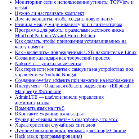
Мониторинг сети с использование утилиты TCPView и
netstat
Нужно ли настраивать комплект
Другие варианты, чтобы создать новую папку
Разница между миди-клавиатурой и синтезатором
Программа для работы с разделами жесткого диска
MiniTool Partition Wizard Home Edition
Как сделать, чтобы приложения устанавливались на
карту памяти
Как «вылечить» поврежденный USB-накопитель в Linux
Создание календаря как творческий процесс
Nokia E51 – уникальные черты
Как перенести контакты с самсунга на устройствах под
управлением Android Nougat
Создание overlay-эффекта при нажатии на изображение
Инструмент «Овальная область выделения» (Elliptical
Marquee) в Фотошопе
AdminLTE — шаблон панели управления
администратора
Поменять язык на гта 5
ВКонтакте Украина: вход закрыт
Функция «режим полета» в смартфоне, что это?
Характеристики случайных сигналов
Лучшие блокировщики рекламы для Google Chrome
Hack (язык программирования)