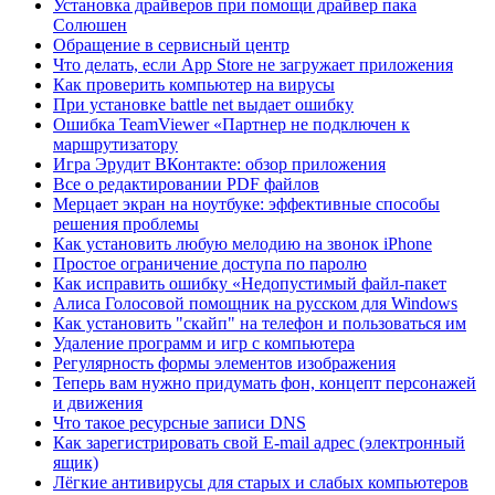
Установка драйверов при помощи драйвер пака
Солюшен
Обращение в сервисный центр
Что делать, если App Store не загружает приложения
Как проверить компьютер на вирусы
При установке battle net выдает ошибку
Ошибка TeamViewer «Партнер не подключен к
маршрутизатору
Игра Эрудит ВКонтакте: обзор приложения
Все о редактировании PDF файлов
Мерцает экран на ноутбуке: эффективные способы
решения проблемы
Как установить любую мелодию на звонок iPhone
Простое ограничение доступа по паролю
Как исправить ошибку «Недопустимый файл-пакет
Алиса Голосовой помощник на русском для Windows
Как установить "скайп" на телефон и пользоваться им
Удаление программ и игр с компьютера
Регулярность формы элементов изображения
Теперь вам нужно придумать фон, концепт персонажей
и движения
Что такое ресурсные записи DNS
Как зарегистрировать свой E-mail адрес (электронный
ящик)
Лёгкие антивирусы для старых и слабых компьютеров