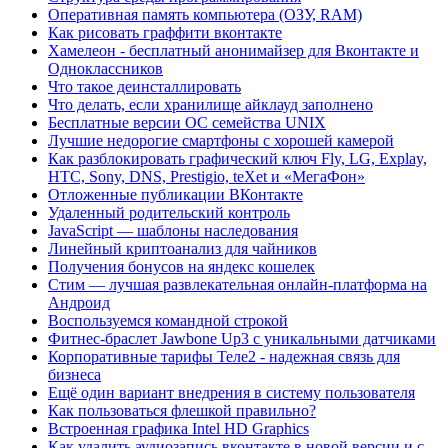
Оперативная память компьютера (ОЗУ, RAM)
Как рисовать граффити вконтакте
Хамелеон - бесплатный анонимайзер для Вконтакте и
Одноклассников
Что такое деинсталлировать
Что делать, если хранилище айклауд заполнено
Бесплатные версии ОС семейства UNIX
Лучшие недорогие смартфоны с хорошей камерой
Как разблокировать графический ключ Fly, LG, Explay,
HTC, Sony, DNS, Prestigio, teXet и «МегаФон»
Отложенные публикации ВКонтакте
Удаленный родительский контроль
JavaScript — шаблоны наследования
Линейный криптоанализ для чайников
Получения бонусов на яндекс кошелек
Стим — лучшая развлекательная онлайн-платформа на
Андроид
Воспользуемся командной строкой
Фитнес-браслет Jawbone Up3 с уникальными датчиками
Корпоративные тарифы Теле2 - надежная связь для
бизнеса
Ещё один вариант внедрения в систему пользователя
Как пользоваться флешкой правильно?
Встроенная графика Intel HD Graphics
Как удалить аудиозапись вконтакте в новой версии и с