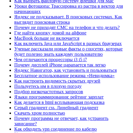
Как выбрать файловую систему флешки для Mac
Уроки фотошопа: Трассировка из растра в вектор для
начинающих
Яндекс не подсказывает. В поисковых системах. Как
выглядит поисковая строка
Почему не приходят СМС на телефон и что делать?
Где найти кнопку домой на айфоне
MacBook больше не включается
Как включить Java или JavaScript в разных браузерах
Ученые рассказали новые факты о соцсетях, которые
будет полезно знать каждому пользователю
Чем отличаются процессоры i3 i5 i7
Почему дисплей iPhone царапается так легко
Яндекс Навигатор, как установить и пользоваться
Бесплатное использование режима «Невидимка»
Как настроить видимость скрытых друзей
Пользуетесь им в плохую погоду
Подбор низкочастотных запросов
Языки программирования: рейтинг зарплат
Как делается в html всплывающая подсказка
Серый градиент css. Линейный градиент
Скачать хром полностью
Почему программа не отвечает, как устранить
зависание?
Как обходить vpn соединение по кабелю