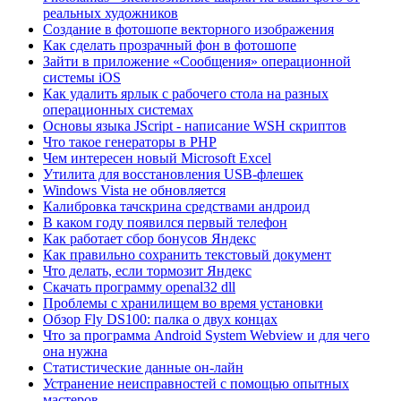
реальных художников
Создание в фотошопе векторного изображения
Как сделать прозрачный фон в фотошопе
Зайти в приложение «Сообщения» операционной
системы iOS
Как удалить ярлык с рабочего стола на разных
операционных системах
Основы языка JScript - написание WSH скриптов
Что такое генераторы в PHP
Чем интересен новый Microsoft Excel
Утилита для восстановления USB-флешек
Windows Vista не обновляется
Калибровка тачскрина средствами андроид
В каком году появился первый телефон
Как работает сбор бонусов Яндекс
Как правильно сохранить текстовый документ
Что делать, если тормозит Яндекс
Скачать программу openal32 dll
Проблемы с хранилищем во время установки
Обзор Fly DS100: палка о двух концах
Что за программа Android System Webview и для чего
она нужна
Статистические данные он-лайн
Устранение неисправностей с помощью опытных
мастеров