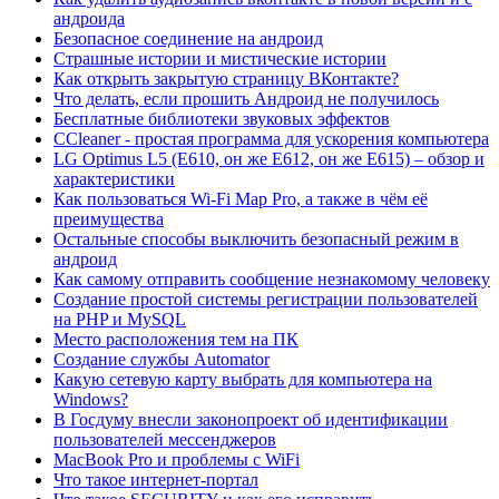
андроида
Безопасное соединение на андроид
Страшные истории и мистические истории
Как открыть закрытую страницу ВКонтакте?
Что делать, если прошить Андроид не получилось
Бесплатные библиотеки звуковых эффектов
CCleaner - простая программа для ускорения компьютера
LG Optimus L5 (E610, он же E612, он же E615) – обзор и
характеристики
Как пользоваться Wi-Fi Map Pro, а также в чём её
преимущества
Остальные способы выключить безопасный режим в
андроид
Как самому отправить сообщение незнакомому человеку
Создание простой системы регистрации пользователей
на PHP и MySQL
Место расположения тем на ПК
Создание службы Automator
Какую сетевую карту выбрать для компьютера на
Windows?
В Госдуму внесли законопроект об идентификации
пользователей мессенджеров
MacBook Pro и проблемы с WiFi
Что такое интернет-портал