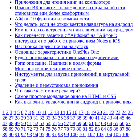
Приложения для чтения книг на компьютере
Плагин ВКонтакте – нахождение в социальной сети
становится еще более комфортным
Айфон 10 функции и возможности
Что делать, если не открывается клавиатура на андроид
Компьютер со встроенным или с внешним картридером
Как перенести заметки с "Айфона" на "Айфон":
инструкция по работе с приложением Notes в iOS
Настройка яндекс почты на аутлук
Основные характеристики OnePlus One
Будьте осторожны с постоянными соединениями
Form описание. Надписи к полям формы.
Многострочное текстовое поле - тег
Инструменты для запуска приложений в виртуальной
среде
Удаление и переустановка приложения
Что такое кастомное рекавери?
Самое простое модальное окно на HTML и CSS
Как включить уведомления на андроид в приложениях
1
2
3
4
5
6
7
8
9
10
11
12
13
14
15
16
17
18
19
20
21
22
23
24
25
26
27
28
29
30
31
32
33
34
35
36
37
38
39
40
41
42
43
44
45
46
47
48
49
50
51
52
53
54
55
56
57
58
59
60
61
62
63
64
65
66
67
68
69
70
71
72
73
74
75
76
77
78
79
80
81
82
83
84
85
86
87
88
89
90
91
92
93
94
95
96
97
98
99
100
101
102
103
104
105
106