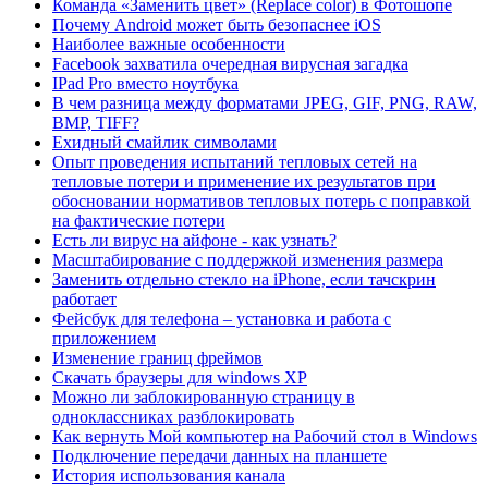
Команда «Заменить цвет» (Replace color) в Фотошопе
Почему Android может быть безопаснее iOS
Наиболее важные особенности
Facebook захватила очередная вирусная загадка
IPad Pro вместо ноутбука
В чем разница между форматами JPEG, GIF, PNG, RAW,
BMP, TIFF?
Ехидный смайлик символами
Опыт проведения испытаний тепловых сетей на
тепловые потери и применение их результатов при
обосновании нормативов тепловых потерь с поправкой
на фактические потери
Есть ли вирус на айфоне - как узнать?
Масштабирование с поддержкой изменения размера
Заменить отдельно стекло на iPhone, если тачскрин
работает
Фейсбук для телефона – установка и работа с
приложением
Изменение границ фреймов
Скачать браузеры для windows XP
Можно ли заблокированную страницу в
одноклассниках разблокировать
Как вернуть Мой компьютер на Рабочий стол в Windows
Подключение передачи данных на планшете
История использования канала