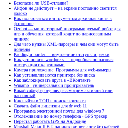
Безопасна ли USB-отладка?
Айфон не действует – на экране постоянно светится
яблоко
Как пользоваться инструментом архивная кисть в
фотошопе
Ozobot — миниатюрный программируемый робот для
игр и обучения, который ходит по нарисованным
линиям
Для чего нужны XML-парсеры и чем они могут быть
полезны
Padding и border — внутренние отступы и рамки
Как установить wordpress — подробная пошаговая
инструкция с картинками
Камера приложение. Программы для web-камеры
Как устанавливаются принтера без диска
Как заблокировать друга в «ВКонтакте
Winamp - универсальный проигрыватель
Какой сабвуфер лучше: рассмотрим активный или
пассивный
Как выйти в ТОП в поиске контакта
Скачать файл лицензии для dr web 11
Программа электронной почты для windows 7
Отслеживание по номер телефона - GPS трекер
Перестал работать GPS на Андроиде
Marshall Major II BT: напористое звучание без кабелей