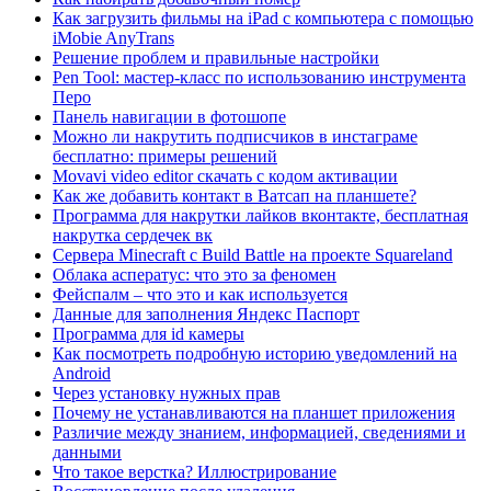
Как загрузить фильмы на iPad с компьютера с помощью
iMobie AnyTrans
Решение проблем и правильные настройки
Pen Tool: мастер-класс по использованию инструмента
Перо
Панель навигации в фотошопе
Можно ли накрутить подписчиков в инстаграме
бесплатно: примеры решений
Movavi video editor скачать с кодом активации
Как же добавить контакт в Ватсап на планшете?
Программа для накрутки лайков вконтакте, бесплатная
накрутка сердечек вк
Сервера Minecraft с Build Battle на проекте Squareland
Облака асператус: что это за феномен
Фейспалм – что это и как используется
Данные для заполнения Яндекс Паспорт
Программа для id камеры
Как посмотреть подробную историю уведомлений на
Android
Через установку нужных прав
Почему не устанавливаются на планшет приложения
Различие между знанием, информацией, сведениями и
данными
Что такое верстка? Иллюстрирование