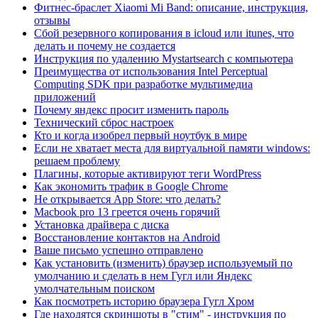
Фитнес-браслет Xiaomi Mi Band: описание, инструкция,
отзывы
Сбой резервного копирования в icloud или itunes, что
делать и почему не создается
Инструкция по удалению Mystartsearch с компьютера
Преимущества от использования Intel Perceptual
Computing SDK при разработке мультимедиа
приложений
Почему яндекс просит изменить пароль
Технический сброс настроек
Кто и когда изобрел первый ноутбук в мире
Если не хватает места для виртуальной памяти windows:
решаем проблему
Плагины, которые активируют теги WordPress
Как экономить трафик в Google Chrome
Не открывается App Store: что делать?
Macbook pro 13 греется очень горячий
Установка драйвера с диска
Восстановление контактов на Android
Ваше письмо успешно отправлено
Как установить (изменить) браузер используемый по
умолчанию и сделать в нем Гугл или Яндекс
умолчательным поиском
Как посмотреть историю браузера Гугл Хром
Где находятся скриншоты в "стим" - инструкция по