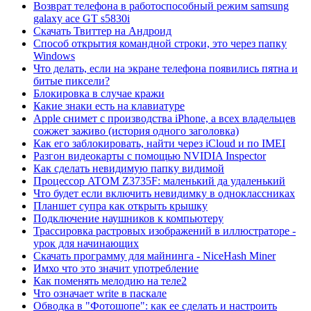
Возврат телефона в работоспособный режим samsung
galaxy ace GT s5830i
Скачать Твиттер на Андроид
Способ открытия командной строки, это через папку
Windows
Что делать, если на экране телефона появились пятна и
битые пиксели?
Блокировка в случае кражи
Какие знаки есть на клавиатуре
Apple снимет с производства iPhone, а всех владельцев
сожжет заживо (история одного заголовка)
Как его заблокировать, найти через iCloud и по IMEI
Разгон видеокарты с помощью NVIDIA Inspector
Как сделать невидимую папку видимой
Процессор ATOM Z3735F: маленький да удаленький
Что будет если включить невидимку в одноклассниках
Планшет супра как открыть крышку
Подключение наушников к компьютеру
Трассировка растровых изображений в иллюстраторе -
урок для начинающих
Скачать программу для майнинга - NiceHash Miner
Имхо что это значит употребление
Как поменять мелодию на теле2
Что означает write в паскале
Обводка в "Фотошопе": как ее сделать и настроить