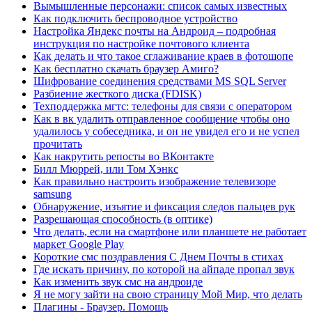
Вымышленные персонажи: список самых известных
Как подключить беспроводное устройство
Настройка Яндекс почты на Андроид – подробная
инструкция по настройке почтового клиента
Как делать и что такое сглаживание краев в фотошопе
Как бесплатно скачать браузер Амиго?
Шифрование соединения средствами MS SQL Server
Разбиение жесткого диска (FDISK)
Техподдержка мгтс: телефоны для связи с оператором
Как в вк удалить отправленное сообщение чтобы оно
удалилось у собеседника, и он не увидел его и не успел
прочитать
Как накрутить репосты во ВКонтакте
Билл Мюррей, или Том Хэнкс
Как правильно настроить изображение телевизоре
samsung
Обнаружение, изъятие и фиксация следов пальцев рук
Разрешающая способность (в оптике)
Что делать, если на смартфоне или планшете не работает
маркет Google Play
Короткие смс поздравления С Днем Почты в стихах
Где искать причину, по которой на айпаде пропал звук
Как изменить звук смс на андроиде
Я не могу зайти на свою страницу Мой Мир, что делать
Плагины - Браузер. Помощь