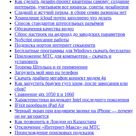
Как сделать дизайн-проект квартиры самому: создание
интерьера, учитываем все нюансы, советы дизайнеров
Сладкий и жгучий перцы, в сборе семян разницы нет
Хранилище icloud почти заполнено что делать
Список стандартов штепсельных разъёмов
Обозначения качества видео
Сброс настроек на андроид до заводских параметров
NoScript описание работы
Подписка нортон интернет секьюрити
Бесплатные программы для Windows скачать бесплатно
Приложение МТС для компьютера – скачать и
установить
Теорема Штольца и ее применение
Загрузить мой мир на телефон
Скачать драйвер мегафон коннект модем 4g
Как запустить браузер гугл хром, после зависания или
сбоя?
Сравнение gtx 1050 ti и 1060
Характеристики видеокарт Intel последнего поколения
IFixit разобрали iPad Air
Черный экран при входящем звонке на iPhone — почему
он не загорается
Как позвонить в Лондон из Казахстана
Отключение «Интернет-Макси» на МТС
Происхождение поисковых подсказок