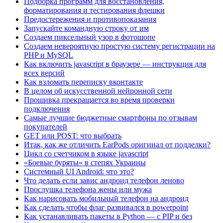
Подборка программ для восстановления,
форматирования и тестирования флешки
Предостережения и противопоказания
Запускайте командную строку от им
Создаем пиксельный узор в фотошопе
Создаем невероятную простую систему регистрации на
PHP и MySQL
Как включить javascript в браузере — инструкция для
всех версий
Как взломать переписку вконтакте
В целом об искусственной нейронной сети
Прошивка прекращается во время проверки
подключения
Самые лучшие бюджетные смартфоны по отзывам
покупателей
GET или POST: что выбрать
Итак, как же отличить EarPods оригинал от подделки?
Цикл со счетчиком в языке javascript
«Боевые буряты» в степях Украины
Системный UI Android: что это?
Что делать если завис андроид телефон леново
Прослушка телефона жены или мужа
Как нарисовать мобильный телефон на андроид
Как сделать чтобы флаг развивался в powerpoint
Как устанавливать пакеты в Python — с PIP и без