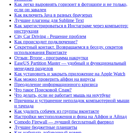
Как легко выровнять горизонт в фотошопе и не только,
если он завален
Как включить Java в разных браузерах
Лучшие плагины для Sublime Text
Как зарегистрироваться в Инстаграме через компьютер:
инструкция
City Car Driving - Решение проблем
Как происходит подключение?
Секретный контакт. Возвращаемся в беседу. секретов
использования Вконтакте
Отзыв: Втопе - программа накрутки
EaseUS Partition Master — удобный и функциональный
менеджер разделов
Как установить и закрыть приложение на Apple Watch
Как можно проверить айфон на вирусы
Преодоление информационного кризиса
Что такое Поисковой Спам?
Что делать, если не работает мышь на ноутбуке
Причины и устранение неполадок компьютерной мыши
и тачпада
Как удалить собачек из группы вконтакте
Настройки местоположения и фона на Айфон и Айпад
Comodo Firewall — лучший бесплатный фаервол
Лучшие бюджетные планшеты
Как набирать добавочный номер