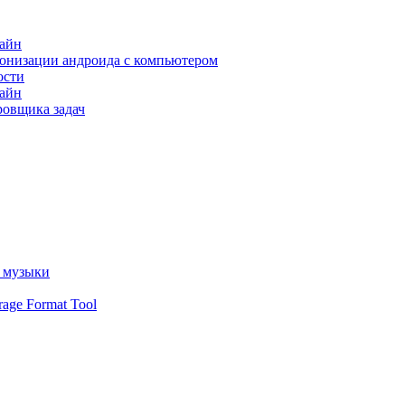
лайн
ронизации андроида с компьютером
ости
лайн
овщика задач
й музыки
age Format Tool