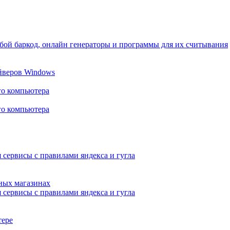
юбой баркод, онлайн генераторы и программы для их считывания
йверов Windows
го компьютера
го компьютера
 сервисы с правилами яндекса и гугла
жных магазинах
 сервисы с правилами яндекса и гугла
тере