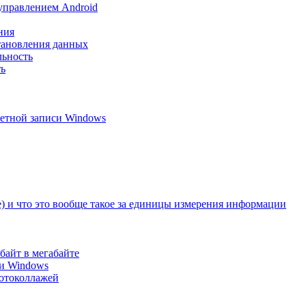
управлением Android
ния
становления данных
льность
ть
четной записи Windows
те) и что это вообще такое за единицы измерения информации
обайт в мегабайте
ми Windows
фотоколлажей