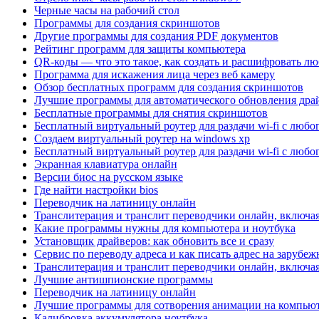
Черные часы на рабочий стол
Программы для создания скриншотов
Другие программы для создания PDF документов
Рейтинг программ для защиты компьютера
QR-коды — что это такое, как создать и расшифровать л
Программа для искажения лица через веб камеру
Обзор бесплатных программ для создания скриншотов
Лучшие программы для автоматического обновления дра
Бесплатные программы для снятия скриншотов
Бесплатный виртуальный роутер для раздачи wi-fi с любо
Создаем виртуальный роутер на windows xp
Бесплатный виртуальный роутер для раздачи wi-fi с любо
Экранная клавиатура онлайн
Версии биос на русском языке
Где найти настройки bios
Переводчик на латиницу онлайн
Транслитерация и транслит переводчики онлайн, включая
Какие программы нужны для компьютера и ноутбука
Установщик драйверов: как обновить все и сразу
Сервис по переводу адреса и как писать адрес на зарубе
Транслитерация и транслит переводчики онлайн, включая
Лучшие антишпионские программы
Переводчик на латиницу онлайн
Лучшие программы для сотворения анимации на компью
Калибровка аккумулятора ноутбука