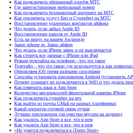
Как подключить обещанный платёж МТС
Где зарегистрирован мобильный номер
Как подключить безлимитный интернет на МТС
Как отключить услугу Бит и Супербит на МТС
Восстановление удаленных контактов айфона
Что делать, если забыл Apple ID
Восстановление пароля от Apple ID
Есть ли вирус на вашем Андроиде
Завис iphone se. Завис айфон
Что делать, если iPhone завис и не выключается
Как стереть все данные с iPhone или iPad
Режим телетайпа на телефоне - что это такое
Телетайп – что это такое: где используется и как появилас
Обновляем iOS тремя разными способами
Способы установить приложения Android (установить A
Почему планшет не подключается к WiFi и что делать при
Как изменить язык в App Store
Количество мегапикселей фронтальной камеры iPhone
Как подключить супербит на мтс
Как выйти из почты GMail на разных платформах
Какой оператор сотовой связи лучше
Лучшие приложения для очистки мусора на андроид
Как удалить App Store и все, что в нем
Как удалить App Store и все, что в нем
«Не удается подключиться к iTunes Store»