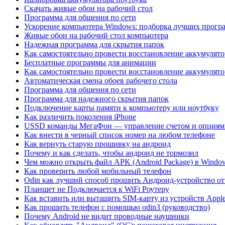
Скачать живые обои на рабочий стол
Программа для общения по сети
Ускорение компьютера Windows: подборка лучших прогр
Живые обои на рабочий стол компьютера
Надежная программа для скрытия папок
Как самостоятельно провести восстановление аккумулято
Бесплатные программы для анимации
Как самостоятельно провести восстановление аккумулято
Автоматическая смена обоев рабочего стола
Программа для общения по сети
Программа для надежного скрытия папок
Подключение карты памяти к компьютеру или ноутбуку
Как различить поколения iPhone
USSD команды МегаФон — управление счетом и опциям
Как внести в черный список номер на любом телефоне
Как вернуть старую прошивку на андроид
Почему и как сделать, чтобы андроид не тормозил
Чем можно открыть файл APK (Android Package) в Windo
Как проверить любой мобильный телефон
Odin как лучший способ прошить Андроид-устройство от
Планшет не Подключается к WiFi Роутеру
Как вставить или вытащить SIM-карту из устройств Appl
Как прошить телефон с помощью odin3 (руководство)
Почему Android не видит проводные наушники