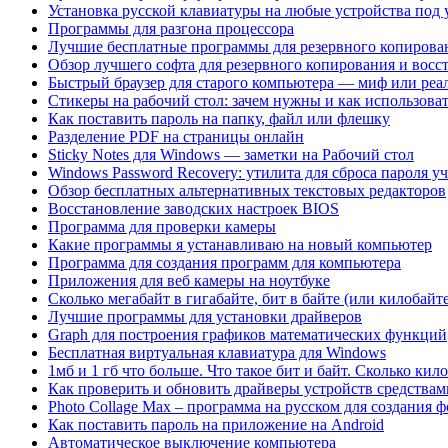
Установка русской клавиатуры на любые устройства под 
Программы для разгона процессора
Лучшие бесплатные программы для резервного копирова
Обзор лучшего софта для резервного копирования и вос
Быстрый браузер для старого компьютера — миф или реа
Стикеры на рабочий стол: зачем нужны и как использова
Как поставить пароль на папку, файл или флешку
Разделение PDF на страницы онлайн
Sticky Notes для Windows — заметки на Рабочий стол
Windows Password Recovery: утилита для сброса пароля у
Обзор бесплатных альтернативных текстовых редакторов
Восстановление заводских настроек BIOS
Программа для проверки камеры
Какие программы я устанавливаю на новый компьютер
Программа для создания программ для компьютера
Приложения для веб камеры на ноутбуке
Сколько мегабайт в гигабайте, бит в байте (или килобай
Лучшие программы для установки драйверов
Graph для построения графиков математических функций
Бесплатная виртуальная клавиатура для Windows
1мб и 1 гб что больше. Что такое бит и байт. Сколько кил
Как проверить и обновить драйверы устройств средства
Photo Collage Max – программа на русском для создания 
Как поставить пароль на приложение на Android
Автоматическое выключение компьютера