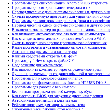
Программы для синхронизации Android и iOS устройств
Программы для синхронизации телефона и пк
Перевод чисел из одной системы счисления в другую он
Скачать проверенную программу для управления и синх
Программы для контроля интернет-трафика и их особенн
Перевод чисел из одной системы счисления в другую он
Выключить компьютер по расписанию с помощью планир
Как включить автоматическое отключение компьютера
Как отследить нелегальных пользователей своего Wi-Fi
Скачать последнюю версию программного обеспечения
Какие программы я устанавливаю на новый компьютер
Автокликеры для мыши и клавиатуры
Какими средствами открыть GIF файл
Просмотр gif. Чем открыть файл.GIF
Предложение для компьютера
Как выключить компьютер через определенное время
Лучшие программы для создания обычной и электронно
Программа для надежного скрытия папок
Программа для форматирования флешек HP USB Disk Stor
Программы для работы с веб камерой
Бесплатная программа для веб камеры ноутбука
Как настроить BIOS для загрузки с диска или флешки
Автокликеры для мыши и клавиатуры
Рейтинг программ для защиты компьютера
Стрелочные часы рабочий стол windows 7