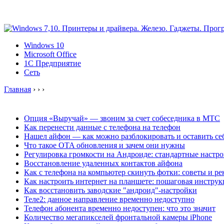
Windows 10
Microsoft Office
1C Предприятие
Сеть
Главная
›
›
›
Опция «Выручай» — звоним за счет собеседника в МТС
Как перенести данные с телефона на телефон
Нашел айфон — как можно разблокировать и оставить се
Что такое OTA обновления и зачем они нужны
Регулировка громкости на Андроиде: стандартные настр
Восстановление удаленных контактов айфона
Как с телефона на компьютер скинуть фотки: советы и р
Как настроить интернет на планшете: пошаговая инструк
Как восстановить заводские "андроид"-настройки
Теле2: данное направление временно недоступно
Телефон абонента временно недоступен: что это значит
Количество мегапикселей фронтальной камеры iPhone