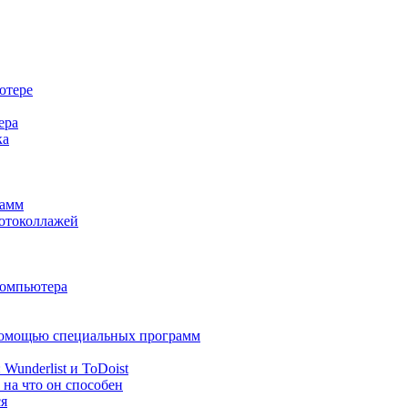
ютере
ера
ка
рамм
фотоколлажей
компьютера
 помощью специальных программ
Wunderlist и ToDoist
 на что он способен
ся