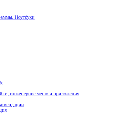
бе
ойки, инженерное меню и приложения
екомендации
ция