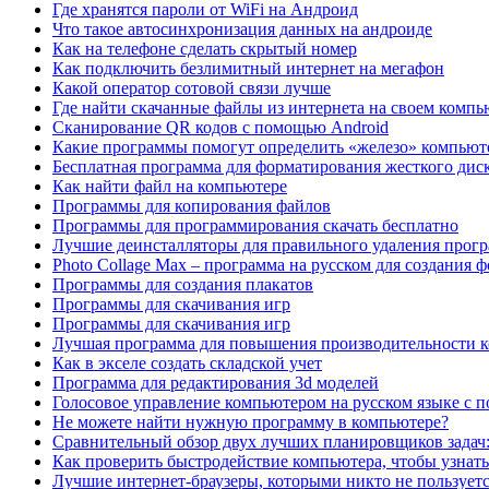
Где хранятся пароли от WiFi на Андроид
Что такое автосинхронизация данных на андроиде
Как на телефоне сделать скрытый номер
Как подключить безлимитный интернет на мегафон
Какой оператор сотовой связи лучше
Где найти скачанные файлы из интернета на своем компь
Сканирование QR кодов с помощью Android
Какие программы помогут определить «железо» компьют
Бесплатная программа для форматирования жесткого дис
Как найти файл на компьютере
Программы для копирования файлов
Программы для программирования скачать бесплатно
Лучшие деинсталляторы для правильного удаления прог
Photo Collage Max – программа на русском для создания 
Программы для создания плакатов
Программы для скачивания игр
Программы для скачивания игр
Лучшая программа для повышения производительности 
Как в экселе создать складской учет
Программа для редактирования 3d моделей
Голосовое управление компьютером на русском языке с
Не можете найти нужную программу в компьютере?
Сравнительный обзор двух лучших планировщиков задач: 
Как проверить быстродействие компьютера, чтобы узнать
Лучшие интернет-браузеры, которыми никто не пользует