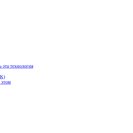
ь эта технология
PK)
 этом