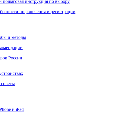
 и пошаговая инструкция по выбору
собенности подключения и регистрации
обы и методы
екомендации
рок России
устройствах
е советы
т
Phone и iPad