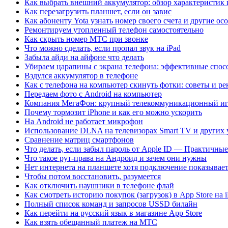
Как выбрать внешний аккумулятор: обзор характеристик
Как перезагрузить планшет, если он завис
Как абоненту Yota узнать номер своего счета и другие о
Ремонтируем утопленный телефон самостоятельно
Как скрыть номер МТС при звонке
Что можно сделать, если пропал звук на iPad
Забыла айди на айфоне что делать
Убираем царапины с экрана телефона: эффективные спос
Вздулся аккумулятор в телефоне
Как с телефона на компьютер скинуть фотки: советы и р
Передаем фото с Android на компьютер
Компания МегаФон: крупный телекоммуникационный иг
Почему тормозит iPhone и как его можно ускорить
На Android не работает микрофон
Использование DLNA на телевизорах Smart TV и других 
Сравнение матриц смартфонов
Что делать, если забыл пароль от Apple ID — Практичны
Что такое рут-права на Андроид и зачем они нужны
Нет интернета на планшете хотя подключение показывае
Чтобы потом восстановить, разумеется
Как отключить наушники в телефоне флай
Как смотреть историю покупок (загрузок) в App Store на i
Полный список команд и запросов USSD билайн
Как перейти на русский язык в магазине App Store
Как взять обещанный платеж на МТС