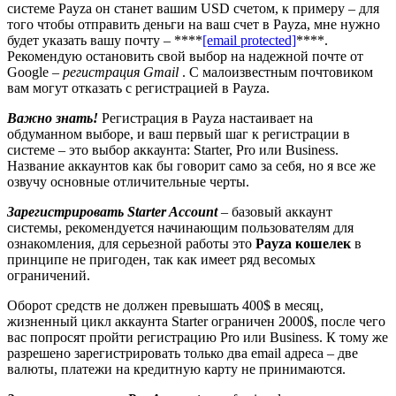
системе Payza он станет вашим USD счетом, к примеру – для
того чтобы отправить деньги на ваш счет в Payza, мне нужно
будет указать вашу почту – ****
[email protected]
****.
Рекомендую остановить свой выбор на надежной почте от
Google –
регистрация Gmail
. С малоизвестным почтовиком
вам могут отказать с регистрацией в Payza.
Важно знать!
Регистрация в Payza настаивает на
обдуманном выборе, и ваш первый шаг к регистрации в
системе – это выбор аккаунта: Starter, Pro или Business.
Название аккаунтов как бы говорит само за себя, но я все же
озвучу основные отличительные черты.
Зарегистрировать Starter Account
– базовый аккаунт
системы, рекомендуется начинающим пользователям для
ознакомления, для серьезной работы это
Payza кошелек
в
принципе не пригоден, так как имеет ряд весомых
ограничений.
Оборот средств не должен превышать 400$ в месяц,
жизненный цикл аккаунта Starter ограничен 2000$, после чего
вас попросят пройти регистрацию Pro или Business. К тому же
разрешено зарегистрировать только два email адреса – две
валюты, платежи на кредитную карту не принимаются.