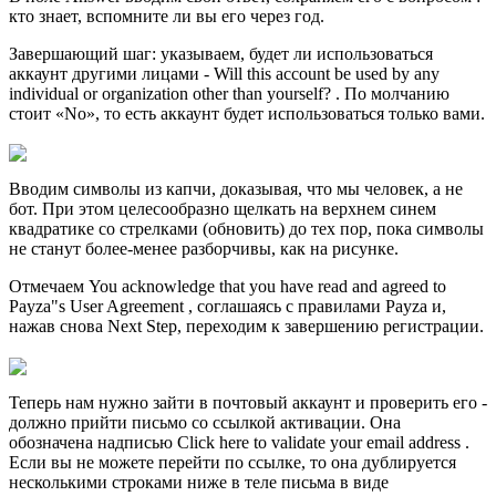
кто знает, вспомните ли вы его через год.
Завершающий шаг: указываем, будет ли использоваться
аккаунт другими лицами -
Will this account be used by any
individual or organization other than yourself?
. По молчанию
стоит «No», то есть аккаунт будет использоваться только вами.
Вводим символы из капчи, доказывая, что мы человек, а не
бот. При этом целесообразно щелкать на верхнем синем
квадратике со стрелками (обновить) до тех пор, пока символы
не станут более-менее разборчивы, как на рисунке.
Отмечаем
You acknowledge that you have read and agreed to
Payza"s User Agreement
, соглашаясь с правилами Payza и,
нажав снова Next Step, переходим к завершению регистрации.
Теперь нам нужно зайти в почтовый аккаунт и проверить его -
должно прийти письмо со ссылкой активации. Она
обозначена надписью
Click here to validate your email address
.
Если вы не можете перейти по ссылке, то она дублируется
несколькими строками ниже в теле письма в виде