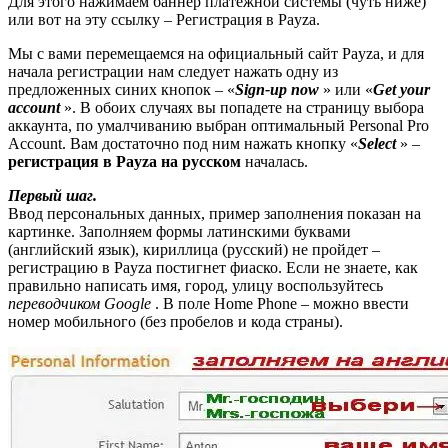
Для этого нажимаем баннер платежной системы (чуть ниже)
или вот на эту ссылку – Регистрация в Payza.
Мы с вами перемещаемся на официальный сайт Payza, и для
начала регистрации нам следует нажать одну из
предложенных синих кнопок – «
Sign-up now
» или «
Get your
account
». В обоих случаях вы попадете на страницу выбора
аккаунта, по умалчиванию выбран оптимальный Personal Pro
Account. Вам достаточно под ним нажать кнопку «
Select
» –
регистрация в Payza на русском
началась.
Первый шаг.
Ввод персональных данных, пример заполнения показан на
картинке. Заполняем формы латинскими буквами
(английский язык), кириллица (русский) не пройдет –
регистрацию в Payza постигнет фиаско. Если не знаете, как
правильно написать имя, город, улицу воспользуйтесь
переводчиком Google
. В поле Home Phone – можно ввести
номер мобильного (без пробелов и кода страны).