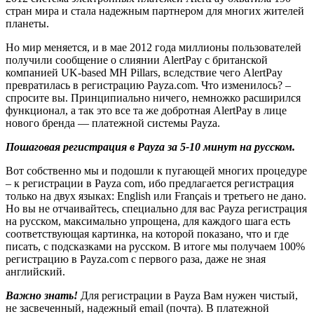
стран мира и стала надежным партнером для многих жителей
планеты.
Но мир меняется, и в мае 2012 года миллионы пользователей
получили сообщение о слиянии AlertPay с британской
компанией UK-based MH Pillars, вследствие чего AlertPay
превратилась в регистрацию Payza.com. Что изменилось? –
спросите вы. Принципиально ничего, немножко расширился
функционал, а так это все та же добротная AlertPay в лице
нового бренда — платежной системы Payza.
Пошаговая регистрация в Payza за 5-10 минут на русском.
Вот собственно мы и подошли к пугающей многих процедуре
– к регистрации в Payza com, ибо предлагается регистрация
только на двух языках: English или Français и третьего не дано.
Но вы не отчаивайтесь, специально для вас Payza регистрация
на русском, максимально упрощена, для каждого шага есть
соответствующая картинка, на которой показано, что и где
писать, с подсказками на русском. В итоге мы получаем 100%
регистрацию в Payza.com с первого раза, даже не зная
английский.
Важно знать!
Для регистрации в Payza Вам нужен чистый,
не засвеченный, надежный email (почта). В платежной