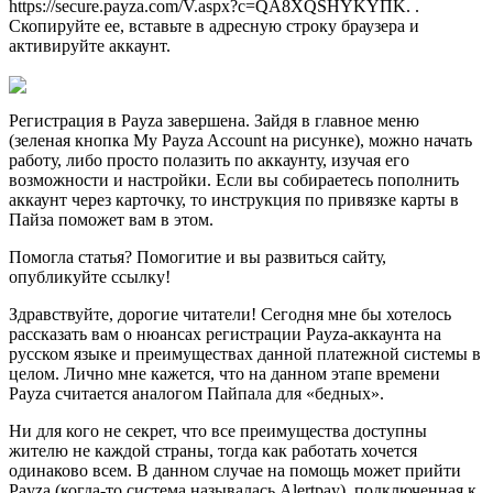
https://secure.payza.com/V.aspx?c=QА8XQSНYKYПK.
.
Скопируйте ее, вставьте в адресную строку браузера и
активируйте аккаунт.
Регистрация в Payza завершена. Зайдя в главное меню
(зеленая кнопка My Payza Account на рисунке), можно начать
работу, либо просто полазить по аккаунту, изучая его
возможности и настройки. Если вы собираетесь пополнить
аккаунт через карточку, то инструкция по привязке карты в
Пайза поможет вам в этом.
Помогла статья? Помогитие и вы развиться сайту,
опубликуйте ссылку!
Здравствуйте, дорогие читатели! Сегодня мне бы хотелось
рассказать вам о нюансах регистрации Payza-аккаунта на
русском языке и преимуществах данной платежной системы в
целом. Лично мне кажется, что на данном этапе времени
Payza считается аналогом Пайпала для «бедных».
Ни для кого не секрет, что все преимущества доступны
жителю не каждой страны, тогда как работать хочется
одинаково всем. В данном случае на помощь может прийти
Payza (когда-то система называлась Alertpay), подключенная к