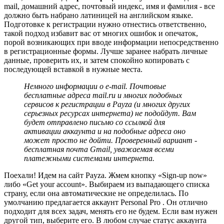
mail, домашний адрес, почтовый индекс, имя и фамилия - все
должно быть набрано латиницей на английском языке.
Подготовке к регистрации нужно отнестись ответственно,
такой подход избавит вас от многих ошибок и опечаток,
порой возникающих при вводе информации непосредственно
в регистрационные формы. Лучше заранее набрать личные
данные, проверить их, и затем спокойно копировать с
последующей вставкой в нужные места.
Немного информации о e-mail. Почтовые
бесплатные адреса mail.ru и многих подобных
сервисов к регистрации в Payza (и многих других
серьезных ресурсах интернета) не подойдут. Вам
будет отправлено письмо со ссылкой для
активации аккаунта и на подобные адреса оно
может просто не дойти. Проверенный вариант -
бесплатная почта Gmail, уважаемая всеми
платежными системами интернета.
Поехали! Идем на сайт Payza. Жмем кнопку «Sign-up now»
либо «Get your account». Выбираем из выпадающего списка
страну, если она автоматические не определилась. По
умолчанию предлагается аккаунт Personal Pro . Он отлично
подходит для всех задач, менять его не будем. Если вам нужен
другой тип, выберите его. В любом случае статус аккаунта