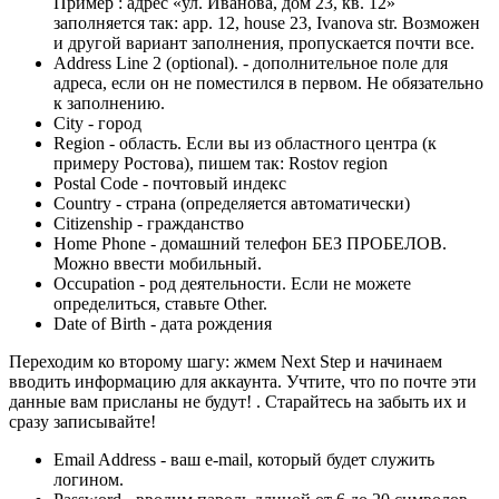
Пример : адрес «ул. Иванова, дом 23, кв. 12»
заполняется так: app. 12, house 23, Ivanova str. Возможен
и другой вариант заполнения, пропускается почти все.
Address Line 2 (optional). - дополнительное поле для
адреса, если он не поместился в первом. Не обязательно
к заполнению.
City - город
Region - область. Если вы из областного центра (к
примеру Ростова), пишем так: Rostov region
Postal Code - почтовый индекс
Country - страна (определяется автоматически)
Citizenship - гражданство
Home Phone - домашний телефон БЕЗ ПРОБЕЛОВ.
Можно ввести мобильный.
Occupation - род деятельности. Если не можете
определиться, ставьте Other.
Date of Birth - дата рождения
Переходим ко второму шагу: жмем Next Step и начинаем
вводить информацию для аккаунта. Учтите, что
по почте эти
данные вам присланы не будут!
. Старайтесь на забыть их и
сразу записывайте!
Email Address - ваш e-mail, который будет служить
логином.