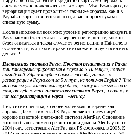
Пару слов о подключении кредитной карты. Во-первых, к
системе можно подключить только карты Visa. Во-вторых, ее
верификация будет проводиться таким же образом, как и в
Paypal - с карты спишутся деньги, а вас попросят указать
списанную сумму.
После выполнения всех этих условий регистрацию аккаунта в
Payza можно будет считать завершенной, и, кстати, можно
будет отказаться в таком случае от регистрации в Пайпале, в
особенности, если вы все равно не сможете получать на него
деньги. !
Платежная система Payza. Простая регистрация в Payza.
Или как зарегистрироваться в Payza за 5-10 минут, не зная
английский. Здравствуйте дамы и господа, готовы к
регистрации в Payza.com за 5 минут, не понимая English? Что
ж пока вы усаживаетесь поудобней, скажу несколько слов о
том, откуда взялась
платежная система Payza
, и почему я
написал
регистрация в Payza
– AlertPay.
Нет, это не очепятка, а скорее маленькая историческая
справка. Дело в том, что PS Payza является преемницей
хорошо известной платежной системы AlertPay. Основание
которой было заложено регистрацией домена AlertPay.com в
2004 году, регистрация AlertPay как PS состоялась в 2005. К
2012 система электронных платежей AlertPay охватила 190