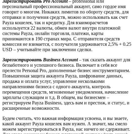
Зарегистрировать Pro Account
– professional или
персональный профессиональный аккаунт, само гордое имя
говорит о многом. Никаких лимитов по обороту средств, для
отправки и получения средств, можно использовать как счет
Payza кошелек, так и кредитку. Для взаиморасчетов
используется 22 валюты, обмен валют внутри платежной
системы Payza, онлайн торговля, платежи, карты
принимаются в 190 странах мира. С отправителя средств
комиссия не взимается, с получателя удерживается 2,5% + 0.25
USD – учитывайте при заключении сделки.
Зарегистрировать Business Account
– так сказать аккаунт для
беззаботного и успешного бизнеса. Включает в себя все
прелести Personal Pro, дополненные бизнес инструментарием.
Повышенная защита аккаунта Payza, шифрование данных,
продажа и оплата услуг, управление несколькими
направлениями бизнеса с одного аккаунта, контроль
перемещения средств, мгновенные уведомления, начисление
зарплаты служащим и т.д. В общем, вы бизнесмен –
регистрируем Payza Business, здесь вам и престиж, и статус, и
расширенные возможности.
Будем считать, что важная информация усвоена, и вы знаете,
какой аккаунт Payza кошелек вам нужен. А значит, мы смело
можем зарегистрироваться в Payza, нас ничего не сдерживает.