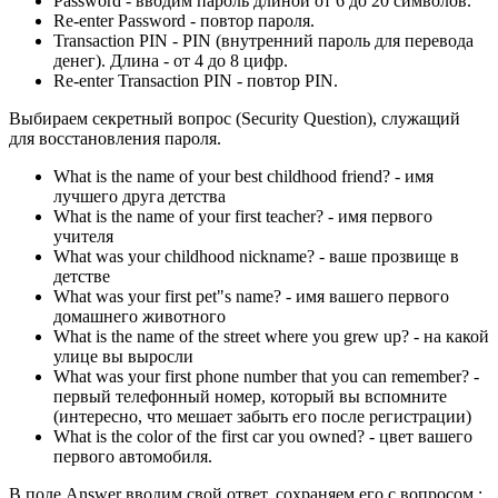
Password - вводим пароль длиной от 6 до 20 символов.
Re-enter Password - повтор пароля.
Transaction PIN - PIN (внутренний пароль для перевода
денег). Длина - от 4 до 8 цифр.
Re-enter Transaction PIN - повтор PIN.
Выбираем секретный вопрос (Security Question), служащий
для восстановления пароля.
What is the name of your best childhood friend?
- имя
лучшего друга детства
What is the name of your first teacher?
- имя первого
учителя
What was your childhood nickname?
- ваше прозвище в
детстве
What was your first pet"s name?
- имя вашего первого
домашнего животного
What is the name of the street where you grew up?
- на какой
улице вы выросли
What was your first phone number that you can remember?
-
первый телефонный номер, который вы вспомните
(интересно, что мешает забыть его после регистрации)
What is the color of the first car you owned?
- цвет вашего
первого автомобиля.
В поле Answer вводим свой ответ,
сохраняем его с вопросом
: