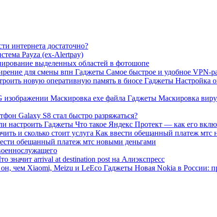
сти интернета достаточно?
стема Payza (ex-Alertpay)
ирование выделенных областей в фотошопе
Гаджеты
Самое быстрое и удобное VPN-р
Гаджеты
Настройка о
Гаджеты
Маскировка вирус
тфон Galaxy S8 стал быстро разряжаться?
Гаджеты
Что такое Яндекс Протект — как его вкл
 ввести обещанный платеж мтс новыми деньгами
военнослужащего
то значит arrival at destination post на Алиэкспресс
Гаджеты
Новая Nokia в России: п