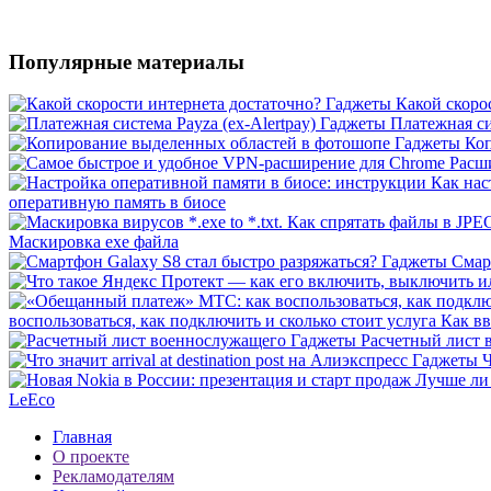
Популярные материалы
Гаджеты
Какой скоро
Гаджеты
Платежная си
Гаджеты
Коп
оперативную память в биосе
Маскировка exe файла
Гаджеты
Смар
воспользоваться, как подключить и сколько стоит услуга Как
Гаджеты
Расчетный лист 
Гаджеты
Ч
LeEco
Главная
О проекте
Рекламодателям