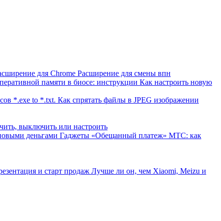
асширение для Chrome Расширение для смены впн
перативной памяти в биосе: инструкции Как настроить новую
ов *.exe to *.txt. Как спрятать файлы в JPEG изображении
ючить, выключить или настроить
Гаджеты
«Обещанный платеж» МТС: как
резентация и старт продаж Лучше ли он, чем Xiaomi, Meizu и