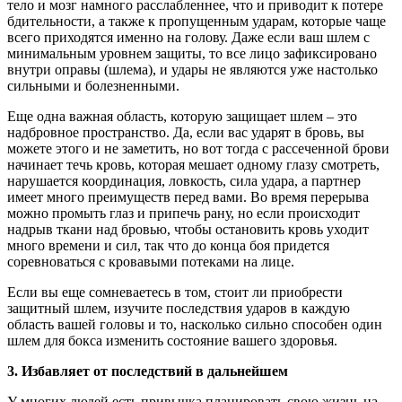
тело и мозг намного расслабленнее, что и приводит к потере
бдительности, а также к пропущенным ударам, которые чаще
всего приходятся именно на голову. Даже если ваш шлем с
минимальным уровнем защиты, то все лицо зафиксировано
внутри оправы (шлема), и удары не являются уже настолько
сильными и болезненными.
Еще одна важная область, которую защищает шлем – это
надбровное пространство. Да, если вас ударят в бровь, вы
можете этого и не заметить, но вот тогда с рассеченной брови
начинает течь кровь, которая мешает одному глазу смотреть,
нарушается координация, ловкость, сила удара, а партнер
имеет много преимуществ перед вами. Во время перерыва
можно промыть глаз и припечь рану, но если происходит
надрыв ткани над бровью, чтобы остановить кровь уходит
много времени и сил, так что до конца боя придется
соревноваться с кровавыми потеками на лице.
Если вы еще сомневаетесь в том, стоит ли приобрести
защитный шлем, изучите последствия ударов в каждую
область вашей головы и то, насколько сильно способен один
шлем для бокса изменить состояние вашего здоровья.
3. Избавляет от последствий в дальнейшем
У многих людей есть привычка планировать свою жизнь на