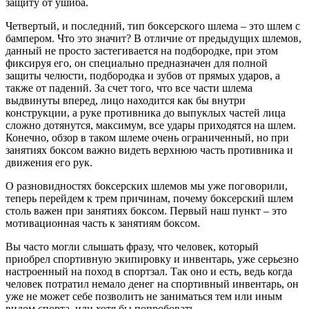
защиту от ушиба.
Четвертый, и последний, тип боксерского шлема – это шлем с
бампером. Что это значит? В отличие от предыдущих шлемов,
данный не просто застегивается на подбородке, при этом
фиксируя его, он специально предназначен для полной
защиты челюсти, подбородка и зубов от прямых ударов, а
также от падений. За счет того, что все части шлема
выдвинуты вперед, лицо находится как бы внутри
конструкции, а руке противника до выпуклых частей лица
сложно дотянутся, максимум, все удары приходятся на шлем.
Конечно, обзор в таком шлеме очень ограниченный, но при
занятиях боксом важно видеть верхнюю часть противника и
движения его рук.
О разновидностях боксерских шлемов мы уже поговорили,
теперь перейдем к трем причинам, почему боксерский шлем
столь важен при занятиях боксом. Первый наш пункт – это
мотивационная часть к занятиям боксом.
Вы часто могли слышать фразу, что человек, который
приобрел спортивную экипировку и инвентарь, уже серьезно
настроенный на поход в спортзал. Так оно и есть, ведь когда
человек потратил немало денег на спортивный инвентарь, он
уже не может себе позволить не заниматься тем или иным
видом спорта, или хотя бы попробовать.