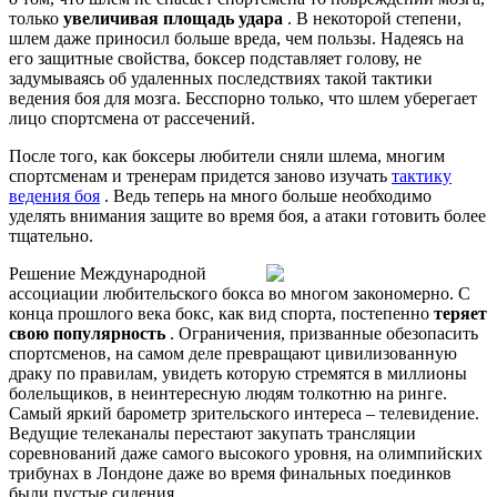
только
увеличивая площадь удара
. В некоторой степени,
шлем даже приносил больше вреда, чем пользы. Надеясь на
его защитные свойства, боксер подставляет голову, не
задумываясь об удаленных последствиях такой тактики
ведения боя для мозга. Бесспорно только, что шлем уберегает
лицо спортсмена от рассечений.
После того, как боксеры любители сняли шлема, многим
спортсменам и тренерам придется заново изучать
тактику
ведения боя
. Ведь теперь на много больше необходимо
уделять внимания защите во время боя, а атаки готовить более
тщательно.
Решение Международной
ассоциации любительского бокса во многом закономерно. С
конца прошлого века бокс, как вид спорта, постепенно
теряет
свою популярность
. Ограничения, призванные обезопасить
спортсменов, на самом деле превращают цивилизованную
драку по правилам, увидеть которую стремятся в миллионы
болельщиков, в неинтересную людям толкотню на ринге.
Самый яркий барометр зрительского интереса – телевидение.
Ведущие телеканалы перестают закупать трансляции
соревнований даже самого высокого уровня, на олимпийских
трибунах в Лондоне даже во время финальных поединков
были пустые сидения.