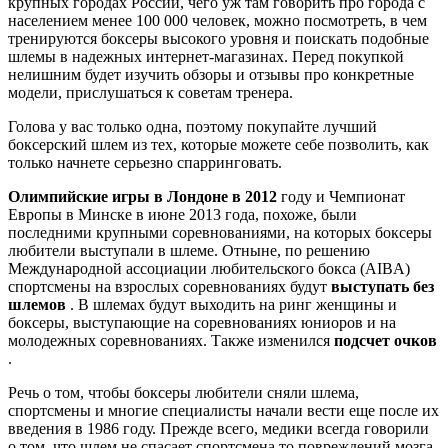
крупных городах России, чего уж там говорить про города с
населением менее 100 000 человек, можно посмотреть, в чем
тренируются боксеры высокого уровня и поискать подобные
шлемы в надежных интернет-магазинах. Перед покупкой
нелишним будет изучить обзоры и отзывы про конкретные
модели, прислушаться к советам тренера.
Голова у вас только одна, поэтому покупайте лучший
боксерский шлем из тех, которые можете себе позволить, как
только начнете серьезно спарринговать.
Олимпийские игры в Лондоне в 2012
году и Чемпионат
Европы в Минске в июне 2013 года, похоже, были
последними крупными соревнованиями, на которых боксеры
любители выступали в шлеме. Отныне, по решению
Международной ассоциации любительского бокса (AIBA)
спортсмены на взрослых соревнованиях будут
выступать без
шлемов
. В шлемах будут выходить на ринг женщины и
боксеры, выступающие на соревнованиях юниоров и на
молодежных соревнованиях. Также изменился
подсчет очков
.
Речь о том, чтобы боксеры любители сняли шлема,
спортсмены и многие специалисты начали вести еще после их
введения в 1986 году. Прежде всего, медики всегда говорили
о том, что шлем не спасает спортсмена то повреждений мозга,