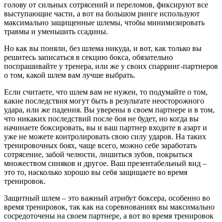
голову от сильных сотрясений и переломов, фиксируют все
выступающие части, а вот на большом ринге используют
максимально защищенные шлемы, чтобы минимизировать
травмы и уменьшить ссадины.
Но как вы поняли, без шлема никуда, и вот, как только вы
решитесь записаться в секцию бокса, обязательно
поспрашивайте у тренера, или же у своих спарринг-партнеров
о том, какой шлем вам лучше выбрать.
Если считаете, что шлем вам не нужен, то подумайте о том,
какие последствия могут быть в результате неосторожного
удара, или же падения. Вы уверены в своем партнере и в том,
что никаких последствий после боя не будет, но когда вы
начинаете боксировать, вы и ваш партнер входите в азарт и
уже не можете контролировать свою силу ударов. На таких
тренировочных боях, чаще всего, можно себе заработать
сотрясение, забой челюсти, лишиться зубов, покрыться
множеством синяков и другое. Ваш презентабельный вид –
это то, насколько хорошо вы себя защищаете во время
тренировок.
Защитный шлем – это важный атрибут боксера, особенно во
время тренировок, так как на соревнованиях вы максимально
сосредоточены на своем партнере, а вот во время тренировок