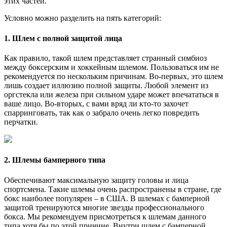
этих частей.
Условно можно разделить на пять категорий:
1. Шлем с полной защитой лица
Как правило, такой шлем представляет странный симбиоз
между боксерским и хоккейным шлемом. Пользоваться им не
рекомендуется по нескольким причинам. Во-первых, это шлем
лишь создает иллюзию полной защиты. Любой элемент из
оргстекла или железа при сильном ударе может впечататься в
ваше лицо. Во-вторых, с вами вряд ли кто-то захочет
спарринговать, так как о забрало очень легко повредить
перчатки.
2. Шлемы бамперного типа
Обеспечивают максимальную защиту головы и лица
спортсмена. Такие шлемы очень распространены в стране, где
бокс наиболее популярен – в США. В шлемах с бамперной
защитой тренируются многие звезды профессионального
бокса. Мы рекомендуем присмотреться к шлемам данного
типа хотя бы по этой причине. Внутри шлем с бамперной