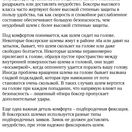
раздражать или доставлять неудобство. Боксеры высокого
класса часто жертвуют более высокой степенью защиты в
пользу удобства, так как скорость и спокойное расслабленное
состояние обеспечивают большую безопасность, чем
неудобный шлем с более высокой степенью защиты.
Под комфортом понимается, как шлем сидит на голове.
Некоторые боксерские шлемы жмут в районе лба или давят на
затылок, бывает, что шлем скользит на голове или даже
свободно болтается. Некоторые шлемы неравномерно
прилегают к голове, образуя пустое пространство между
внутренней поверхностью шлема и головой, они ходят
«восьмеркой», когда оппоненту удается поразить вашу голову.
Иногда проблема вращения шлема на голове бывает вызвана
гладкой подкладкой, которая при намокании от пота
становится очень скользкой. В таких случаях шлем вертится
на голове при каждом попадании, что напрямую влияет на
безопасность – лишенный обзора боксер пропускает
дополнительные удары.
Еще одна важная деталь комфорта – подбородочная фиксация.
В боксерских шлемах используется разные типы
подбородочных замков. Замок не должен доставлять
неудобство, при этом надежно фиксировать шлем.