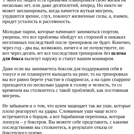
несколько лет, или даже десятилетий, вперед. Но никто не
может запланировать, когда начнется жуткая мигрень,
ухудшится зрение, слух, покинут жизненные силы, а, взамен,
придет усталость и рассеянность.
Молодые парни, которые начинают заниматься спортом,
уверены, что все проблемы обойдут их стороной и никаких
негативных последствий после тренировок не будет. Конечно,
через год - два вы, возможно, ничего и не почувствуете, но
вот через десять лет все последствия тренировок без
шлема
для бокса
вылезут наружу и станут вашим кошмаром.
Даже если вы занимаетесь боксом для поддержания себя в
тонусе и не планируете выходить на ринг, то на тренировках
вы все равно берете участие в спаррингах, а на один спарринг
приходится по несколько ударов в голову и челюсть, то со
временем вы столкнетесь с такой проблемой, как постоянная
мигрень.
Не забываем и о том, что шлем защищает так же уши, которые
плохо реагируют на удары. Сломанные уши чаще всего
встречаются о борцов, а вот барабанная перепонка, которая
лопнула – у боксеров. Вы можете себе представить, с какими
последствиями вы столкнетесь, в результате отказа от
боксерского шлема.