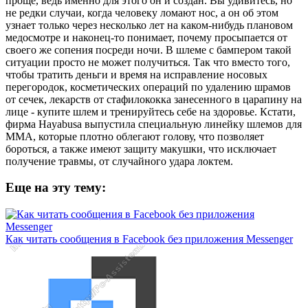
проще, ведь именно для этого он и создан. Вы удивитесь, но
не редки случаи, когда человеку ломают нос, а он об этом
узнает только через несколько лет на каком-нибудь плановом
медосмотре и наконец-то понимает, почему просыпается от
своего же сопения посреди ночи. В шлеме с бампером такой
ситуации просто не может получиться. Так что вместо того,
чтобы тратить деньги и время на исправление носовых
перегородок, косметических операций по удалению шрамов
от сечек, лекарств от стафилококка занесенного в царапину на
лице - купите шлем и тренируйтесь себе на здоровье. Кстати,
фирма Hayabusa выпустила специальную линейку шлемов для
ММА, которые плотно облегают голову, что позволяет
бороться, а также имеют защиту макушки, что исключает
получение травмы, от случайного удара локтем.
Еще на эту тему:
Как читать сообщения в Facebook без приложения Messenger