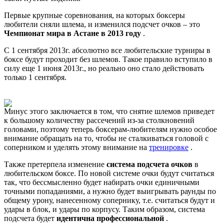
Первые крупные соревнования, на которых боксеры
любители сняли шлема, и изменился подсчет очков – это
Чемпионат мира в Астане в 2013 году
.
С 1 сентября 2013г. абсолютно все любительские турниры в
боксе будут проходит без шлемов. Такое правило вступило в
силу еще 1 июня 2013г., но реально оно стало действовать
только 1 сентября.
Минус этого заключается в том, что снятие шлемов приведет
к большому количеству рассечений из-за столкновений
головами, поэтому теперь боксерам-любителям нужно особое
внимание обращать на то, чтобы не сталкиваться головой с
соперником и уделять этому внимание на
тренировке
.
Также претерпела изменение
система подсчета очков
в
любительском боксе. По новой системе очки будут считаться
так, что бессмысленно будет набирать очки единичными
точными попаданиями, а нужно будет выигрывать раунды по
общему урону, нанесенному сопернику, т.е. считаться будут и
удары в блок, и удары по корпусу. Таким образом, система
подсчета будет
идентична профессиональной
.