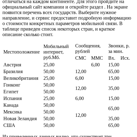
отличаться на каждом континенте. Для этого пройдите на
официальный сайт компании и откройте раздел . На экране
появится перечень всех государств. Выберите нужное
направление, и сервис предоставит подробную информацию
о стоимости конкретных параметров мобильной связи. В
таблице приведен список некоторых стран, и краткое
описание сколько стоит.
Сообщения,
Звонки, р.
Мобильный
рублей
за мин.
Местоположение
интернет,
руб.Мб.
СМС
ММС
Вх.
Исх.
Австрия
25,00
6,00
15,00
Бразилия
50,00
12,00
65,00
Великобритания
25,00
6,00
15,00
Гонконг
50,00
12,00
35,00
Египет
50,00
Испания
25,00
6,00
15,00
Канада
50,00
65,00
Мексика
50,00
12,00
Новая Зеландия
50,00
35,00
США
50,00
65,00
Из приведенных данных видно, что существует три