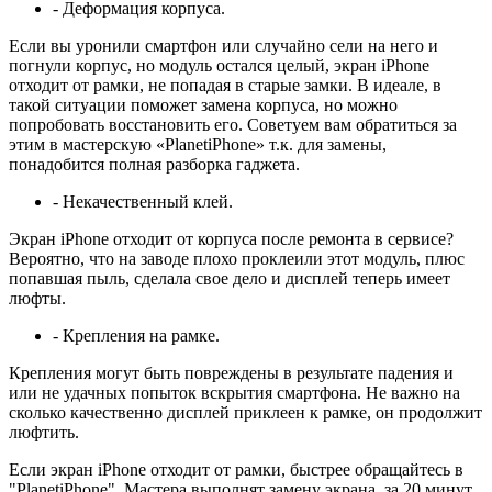
- Деформация корпуса.
Если вы уронили смартфон или случайно сели на него и
погнули корпус, но модуль остался целый, экран iPhone
отходит от рамки, не попадая в старые замки. В идеале, в
такой ситуации поможет замена корпуса, но можно
попробовать восстановить его. Советуем вам обратиться за
этим в мастерскую «PlanetiPhone» т.к. для замены,
понадобится полная разборка гаджета.
- Некачественный клей.
Экран iPhone отходит от корпуса после ремонта в сервисе?
Вероятно, что на заводе плохо проклеили этот модуль, плюс
попавшая пыль, сделала свое дело и дисплей теперь имеет
люфты.
- Крепления на рамке.
Крепления могут быть повреждены в результате падения и
или не удачных попыток вскрытия смартфона. Не важно на
сколько качественно дисплей приклеен к рамке, он продолжит
люфтить.
Если экран iPhone отходит от рамки, быстрее обращайтесь в
"PlanetiPhone". Мастера выполнят замену экрана, за 20 минут,