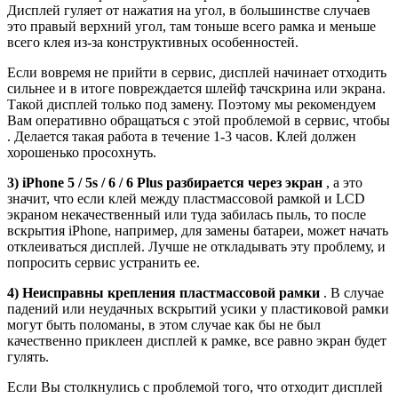
Дисплей гуляет от нажатия на угол, в большинстве случаев
это правый верхний угол, там тоньше всего рамка и меньше
всего клея из-за конструктивных особенностей.
Если вовремя не прийти в сервис, дисплей начинает отходить
сильнее и в итоге повреждается шлейф тачскрина или экрана.
Такой дисплей только под замену. Поэтому мы рекомендуем
Вам оперативно обращаться с этой проблемой в сервис, чтобы
. Делается такая работа в течение 1-3 часов. Клей должен
хорошенько просохнуть.
3) iPhone 5 / 5s / 6 / 6 Plus разбирается через экран
, а это
значит, что если клей между пластмассовой рамкой и LCD
экраном некачественный или туда забилась пыль, то после
вскрытия iPhone, например, для замены батареи, может начать
отклеиваться дисплей. Лучше не откладывать эту проблему, и
попросить сервис устранить ее.
4) Неисправны крепления пластмассовой рамки
. В случае
падений или неудачных вскрытий усики у пластиковой рамки
могут быть поломаны, в этом случае как бы не был
качественно приклеен дисплей к рамке, все равно экран будет
гулять.
Если Вы столкнулись с проблемой того, что отходит дисплей