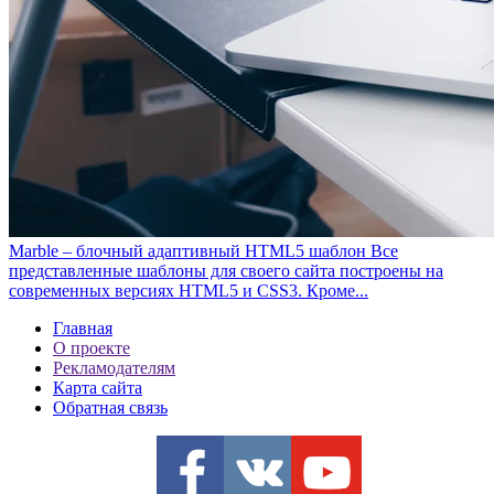
Marble – блочный адаптивный HTML5 шаблон
Все
представленные шаблоны для своего сайта построены на
современных версиях HTML5 и CSS3. Кроме...
Главная
О проекте
Рекламодателям
Карта сайта
Обратная связь