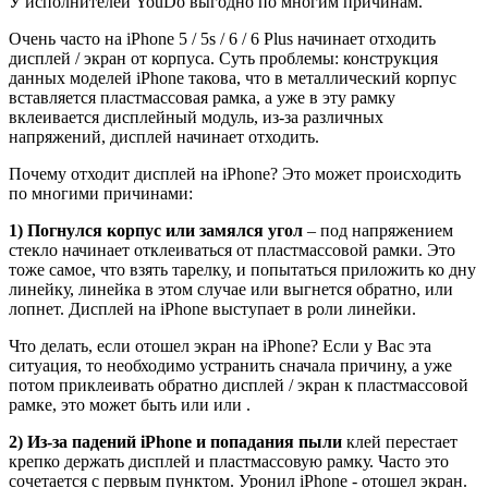
У исполнителей YouDo выгодно по многим причинам.
Очень часто на iPhone 5 / 5s / 6 / 6 Plus начинает отходить
дисплей / экран от корпуса. Суть проблемы: конструкция
данных моделей iPhone такова, что в металлический корпус
вставляется пластмассовая рамка, а уже в эту рамку
вклеивается дисплейный модуль, из-за различных
напряжений, дисплей начинает отходить.
Почему отходит дисплей на iPhone? Это может происходить
по многими причинами:
1) Погнулся корпус или замялся угол
– под напряжением
стекло начинает отклеиваться от пластмассовой рамки. Это
тоже самое, что взять тарелку, и попытаться приложить ко дну
линейку, линейка в этом случае или выгнется обратно, или
лопнет. Дисплей на iPhone выступает в роли линейки.
Что делать, если отошел экран на iPhone? Если у Вас эта
ситуация, то необходимо устранить сначала причину, а уже
потом приклеивать обратно дисплей / экран к пластмассовой
рамке, это может быть или или .
2) Из-за падений iPhone и попадания пыли
клей перестает
крепко держать дисплей и пластмассовую рамку. Часто это
сочетается с первым пунктом. Уронил iPhone - отошел экран.