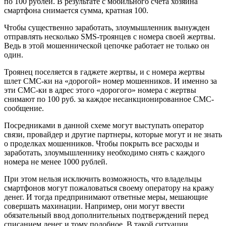
по 100 рублей. В результате с мобильного счета хозяина
смартфона снимается сумма, кратная 100.
Чтобы существенно заработать, злоумышленник вынужден
отправлять несколько SMS-троянцев с номера своей жертвы.
Ведь в этой мошеннической цепочке работает не только он
один.
Троянец поселяется в гаджете жертвы, и с номера жертвы
шлет СМС-ки на «дорогой» номер мошенников. И именно за
эти СМС-ки в адрес этого «дорогого» номера с жертвы
снимают по 100 руб. за каждое несанкционированное СМС-
сообщение.
Посредниками в данной схеме могут выступать оператор
связи, провайдер и другие партнеры, которые могут и не знать
о проделках мошенников. Чтобы покрыть все расходы и
заработать, злоумышленнику необходимо снять с каждого
номера не менее 1000 рублей.
При этом нельзя исключить возможность, что владельцы
смартфонов могут пожаловаться своему оператору на кражу
денег. И тогда предпринимают ответные меры, мешающие
совершать махинации. Например, они могут ввести
обязательный ввод дополнительных подтверждений перед
списанием денег и тому подобное. В такой ситуации