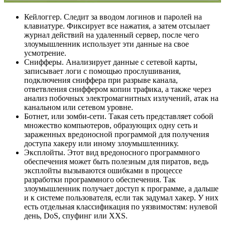
Кейлоггер. Следит за вводом логинов и паролей на
клавиатуре. Фиксирует все нажатия, а затем отсылает
журнал действий на удаленный сервер, после чего
злоумышленник использует эти данные на свое
усмотрение.
Снифферы. Анализирует данные с сетевой карты,
записывает логи с помощью прослушивания,
подключения сниффера при разрыве канала,
ответвления сниффером копии трафика, а также через
анализ побочных электромагнитных излучений, атак на
канальном или сетевом уровне.
Ботнет, или зомби-сети. Такая сеть представляет собой
множество компьютеров, образующих одну сеть и
зараженных вредоносной программой для получения
доступа хакеру или иному злоумышленнику.
Эксплойты. Этот вид вредоносного программного
обеспечения может быть полезным для пиратов, ведь
эксплойты вызываются ошибками в процессе
разработки программного обеспечения. Так
злоумышленник получает доступ к программе, а дальше
и к системе пользователя, если так задумал хакер. У них
есть отдельная классификация по уязвимостям: нулевой
день, DoS, спуфинг или XXS.