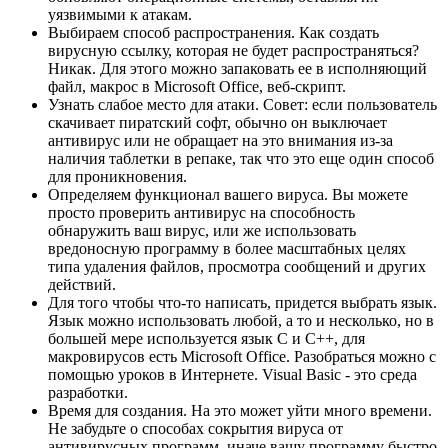
уязвимыми к атакам.
Выбираем способ распространения. Как создать
вирусную ссылку, которая не будет распространяться?
Никак. Для этого можно запаковать ее в исполняющий
файл, макрос в Microsoft Office, веб-скрипт.
Узнать слабое место для атаки. Совет: если пользователь
скачивает пиратский софт, обычно он выключает
антивирус или не обращает на это внимания из-за
наличия таблетки в репаке, так что это еще один способ
для проникновения.
Определяем функционал вашего вируса. Вы можете
просто проверить антивирус на способность
обнаружить ваш вирус, или же использовать
вредоносную программу в более масштабных целях
типа удаления файлов, просмотра сообщений и других
действий.
Для того чтобы что-то написать, придется выбрать язык.
Язык можно использовать любой, а то и несколько, но в
большей мере используется язык C и C++, для
макровирусов есть Microsoft Office. Разобраться можно с
помощью уроков в Интернете. Visual Basic - это среда
разработки.
Время для создания. На это может уйти много времени.
Не забудьте о способах сокрытия вируса от
антивирусных программ, иначе вашу программу быстро