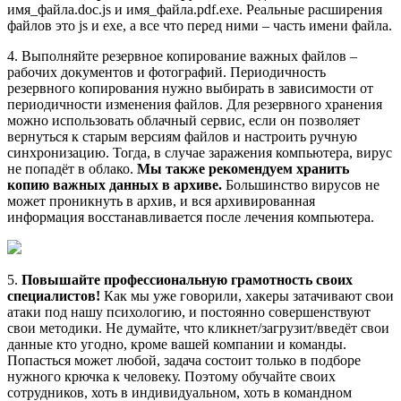
имя_файла.doc.js и имя_файла.pdf.exe. Реальные расширения
файлов это js и exe, а все что перед ними – часть имени файла.
4. Выполняйте резервное копирование важных файлов –
рабочих документов и фотографий. Периодичность
резервного копирования нужно выбирать в зависимости от
периодичности изменения файлов. Для резервного хранения
можно использовать облачный сервис, если он позволяет
вернуться к старым версиям файлов и настроить ручную
синхронизацию. Тогда, в случае заражения компьютера, вирус
не попадёт в облако.
Мы также рекомендуем хранить
копию важных данных в архиве.
Большинство вирусов не
может проникнуть в архив, и вся архивированная
информация восстанавливается после лечения компьютера.
5.
Повышайте профессиональную грамотность своих
специалистов!
Как мы уже говорили, хакеры затачивают свои
атаки под нашу психологию, и постоянно совершенствуют
свои методики. Не думайте, что кликнет/загрузит/введёт свои
данные кто угодно, кроме вашей компании и команды.
Попасться может любой, задача состоит только в подборе
нужного крючка к человеку. Поэтому обучайте своих
сотрудников, хоть в индивидуальном, хоть в командном