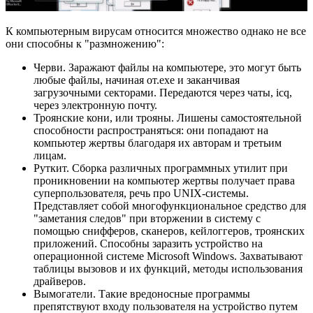
К компьютерным вирусам относится множество однако не все
они способны к "размножению":
Черви. Заражают файлы на компьютере, это могут быть
любые файлы, начиная от.exe и заканчивая
загрузочными секторами. Передаются через чаты, icq,
через электронную почту.
Троянские кони, или трояны. Лишены самостоятельной
способности распространяться: они попадают на
компьютер жертвы благодаря их авторам и третьим
лицам.
Руткит. Сборка различных программных утилит при
проникновении на компьютер жертвы получает права
суперпользователя, речь про UNIX-системы.
Представляет собой многофункциональное средство для
"заметания следов" при вторжении в систему с
помощью снифферов, сканеров, кейлоггеров, троянских
приложений. Способны заразить устройство на
операционной системе Microsoft Windows. Захватывают
таблицы вызовов и их функций, методы использования
драйверов.
Вымогатели. Такие вредоносные программы
препятствуют входу пользователя на устройство путем