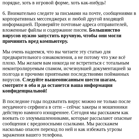
порядке, хоть в игровой форме, хоть как-нибудь!
6. Внимательно следите за письмами на почте, сообщениями в
корпоративных мессенджерах и любой другой входящей
информацией. Проверяйте почтовые адреса отправителей,
вложенные файлы и содержание писем.
Большинство
вирусов нужно запустить вручную, чтобы они могли
причинить вред компьютеру.
Мы очень надеемся, что вы читаете эту статью для
предварительного ознакомления, а не потому что уже всё
плохо. Мы желаем вам никогда не встретиться с тотальным
неконтролируемым спамом, исчезнувшей документацией за
полгода и прочими приятными последствиями пойманных
вирусов.
Следуйте вышеописанным шести шагам,
смотрите в оба и да останется ваша информация
конфиденциальной!
В последние годы подхватить вирус можно не только после
неудачного серфинга в сети – сейчас хакеры и мошенники
действую намного изощреннее. Сегодня мы расскажем как
воевать со злоумышленниками, которые рассылают опасные
сообщения с вредоносными ссылками. Мы расскажем
насколько опасен переход по ней и как избежать угрозы
заражения вашего телефона.