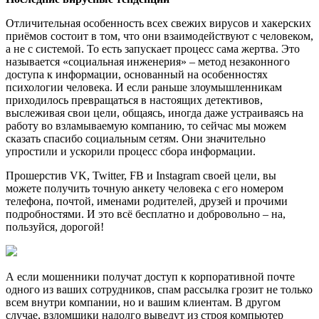
Отличительная особенность всех свежих вирусов и хакерских
приёмов состоит в том, что они взаимодействуют с человеком,
а не с системой. То есть запускает процесс сама жертва. Это
называется «социальная инженерия» – метод незаконного
доступа к информации, основанный на особенностях
психологии человека. И если раньше злоумышленникам
приходилось превращаться в настоящих детективов,
выслеживая свои цели, общаясь, иногда даже устраиваясь на
работу во взламываемую компанию, то сейчас мы можем
сказать спасибо социальным сетям. Они значительно
упростили и ускорили процесс сбора информации.
Прошерстив VK, Twitter, FB и Instagram своей цели, вы
можете получить точную анкету человека с его номером
телефона, почтой, именами родителей, друзей и прочими
подробностями. И это всё бесплатно и добровольно – на,
пользуйся, дорогой!
А если мошенники получат доступ к корпоративной почте
одного из ваших сотрудников, спам рассылка грозит не только
всем внутри компании, но и вашим клиентам. В другом
случае, взломщики надолго выведут из строя компьютер