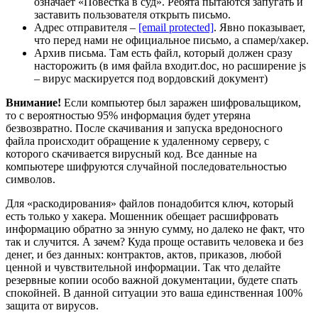
означает «Повестка в суд». Ребята пытаются запугать и
заставить пользователя открыть письмо.
Адрес отправителя –
[email protected]
. Явно показывает,
что перед нами не официальное письмо, а спамер/хакер.
Архив письма. Там есть файл, который должен сразу
насторожить (в имя файла входит.doc, но расширение js
– вирус маскируется под вордовский документ)
Внимание!
Если компьютер был заражен шифровальщиком,
то с вероятностью 95% информация будет утеряна
безвозвратно. После скачивания и запуска вредоносного
файла происходит обращение к удаленному серверу, с
которого скачивается вирусный код. Все данные на
компьютере шифруются случайной последовательностью
символов.
Для «раскодирования» файлов понадобится ключ, который
есть только у хакера. Мошенник обещает расшифровать
информацию обратно за энную сумму, но далеко не факт, что
так и случится. А зачем? Куда проще оставить человека и без
денег, и без данных: контрактов, актов, приказов, любой
ценной и чувствительной информации. Так что делайте
резервные копии особо важной документации, будете спать
спокойней. В данной ситуации это ваша единственная 100%
защита от вирусов.