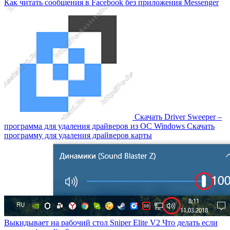
Как читать сообщения в Facebook без приложения Messenger
Скачать Driver Sweeper –
программа для удаления драйверов из OC Windows Скачать
программу для удаления драйверов карты
Выкидывает на рабочий стол Sniper Elite V2 Что делать если