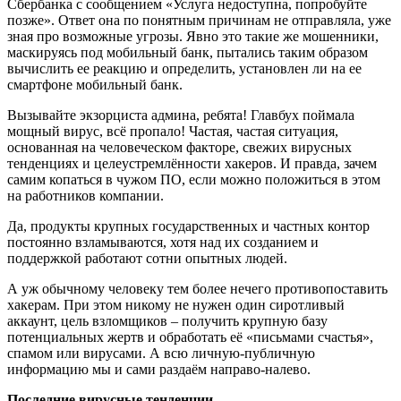
Сбербанка с сообщением «Услуга недоступна, попробуйте
позже». Ответ она по понятным причинам не отправляла, уже
зная про возможные угрозы. Явно это такие же мошенники,
маскируясь под мобильный банк, пытались таким образом
вычислить ее реакцию и определить, установлен ли на ее
смартфоне мобильный банк.
Вызывайте экзорциста админа, ребята! Главбух поймала
мощный вирус, всё пропало! Частая, частая ситуация,
основанная на человеческом факторе, свежих вирусных
тенденциях и целеустремлённости хакеров. И правда, зачем
самим копаться в чужом ПО, если можно положиться в этом
на работников компании.
Да, продукты крупных государственных и частных контор
постоянно взламываются, хотя над их созданием и
поддержкой работают сотни опытных людей.
А уж обычному человеку тем более нечего противопоставить
хакерам. При этом никому не нужен один сиротливый
аккаунт, цель взломщиков – получить крупную базу
потенциальных жертв и обработать её «письмами счастья»,
спамом или вирусами. А всю личную-публичную
информацию мы и сами раздаём направо-налево.
Последние вирусные тенденции