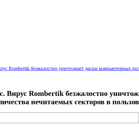
ус Rombertik безжалостно уничтожает диски компьютерных пол
. Вирус Rombertik безжалостно уничто
личества нечитаемых секторов в пользов