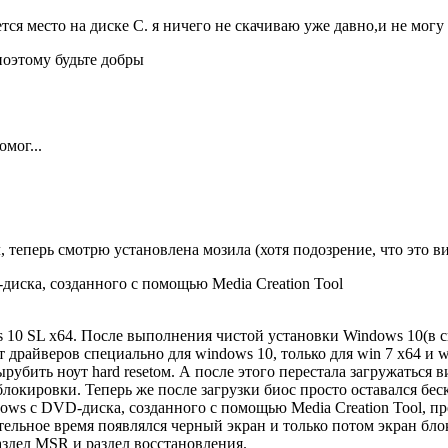
ся место на диске С. я ничего не скачиваю уже давно,и не могу 
поэтому будьте добры
мог...
, теперь смотрю установлена мозила (хотя подозрение, что это в
иска, созданного с помощью Media Creation Tool
 10 SL x64. После выполнения чистой установки Windows 10(в св
 драйверов специально для windows 10, только для win 7 x64 и w
ырубить ноут hard resetом. А после этого перестала загружаться 
блокировки. Теперь же после загрузки биос просто оставался бе
ows с DVD-диска, созданного с помощью Media Creation Tool, п
ительное время появлялся черный экран и только потом экран бл
раздел MSR и раздел восстановления.