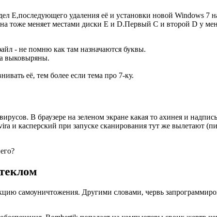
дел E,последующего удаления её и установки новой Windows 7 на
n она тоже меняет местами диски E и D.Первый C и второй D у м
файл - не помню как там назначаются буквы.
са выковыряны.
ивать её, тем более если тема про 7-ку.
русов. В браузере на зеленом экране какая то ахинея и надпись B
Avira и касперский при запуске сканирования тут же вылетают (пи
него?
стеклом
кцию самоуничтожения. Другими словами, червь запрограммиров