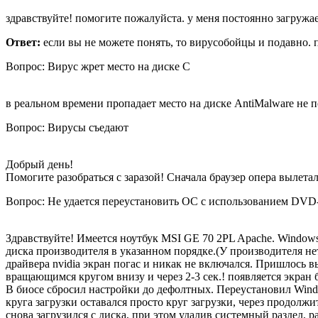
здравствуйте! помогите пожалуйста. у меня постоянно загружает
Ответ:
если вы не можете понять, то вирусобойцы и подавно. 
Вопрос: Вирус жрет место на диске С
в реальном времени пропадает место на диске AntiMalware не по
Вопрос: Вирусы съедают
Добрый день!
Помогите разобраться с заразой! Сначала браузер опера вылетал
Вопрос: Не удается переустановить ОС с использованием DVD-д
Здравствуйте! Имеется ноутбук MSI GE 70 2PL Apache. Windows
диска производителя в указанном порядке.(У производителя нет
драйвера nvidia экран погас и никак не включался. Пришлось в
вращающимся кругом внизу и через 2-3 сек.! появляется экран 
В биосе сбросил настройки до дефолтных. Переустановил Wind
круга загрузки оставался просто круг загрузки, через продолж
снова загрузился с диска, при этом удалив системный раздел, 