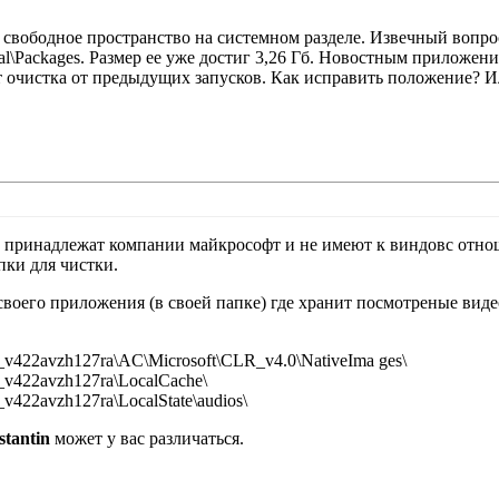
ать свободное пространство на системном разделе. Извечный вопр
cal\Packages. Размер ее уже достиг 3,26 Гб. Новостным приложе
т очистка от предыдущих запусков. Как исправить положение? И
принадлежат компании майкрософт и не имеют к виндовс отнош
пки для чистки.
воего приложения (в своей папке) где хранит посмотреные видео
_v422avzh127ra\AC\Microsoft\CLR_v4.0\NativeIma ges\
_v422avzh127ra\LocalCache\
v422avzh127ra\LocalState\audios\
stantin
может у вас различаться.