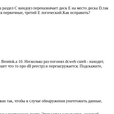
 раздел C виндоуз переназначает диск E на место диска D,так
еня первичные, третий E логический.Как исправить?
rontok.a 10. Несколько раз погонял dr.web curelt - находит,
шет что то про dll реестр) и перезагружается. Подскажите,
ан так, чтобы в случае обнаружения уничтожить данные,