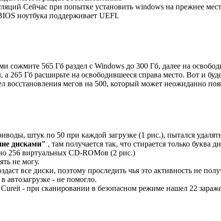
ций Сейчас при попытке установить windows на прежнее место
 BIOS ноутбука поддерживает UEFI.
ми сожмите 565 Гб раздел с Windows до 300 Гб, далее на освобод
л, а 265 Гб расширьте на освободившееся справа место. Вот и буд
л восстановления мегов на 500, который может неожиданно появи
риводы, штук по 50 при каждой загрузке (1 рис.), пытался удаля
ние дисками"
, там получается так, что стирается только буква 
дано 256 виртуальных CD-ROMов (2 рис.)
ть не могу.
оздаст все диски, поэтому проследить чья это активность не полу
 автозагрузке - не помогло.
Cureit - при сканировании в безопасном режиме нашел 22 зараже