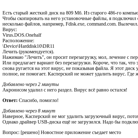
Есть старый жесткий диск на 809 Мб. Из старого 486-го компью
Чтобы скопировать на него установочные файлы, я подключил е
несколько файлов, например, Fdisk.exe, command.com. Вылечил.
Вирус:
Virus.DOS.Onehalf
Расположение:
\Device\Harddisk10\DR11
Лечить (рукомендуется).
Нажимаю "Лечить", он просит перезагрузку, мол, лечение с пе
Или предлагает вариант без перезагрузки. Короче, что так, чт
снова ругается на этот вирус, не показывая файла. Я этот дис
полное, не помогает. Касперский не может удалить вирус. Где ж
Добавлено через 2 минуты
Акронисом удалил с него раздел. Вирус всё равно остался!
Ответ:
Спасибо, помогло!
Добавлено через 8 минут
Наверное, Касперский не мог удалить загрузочный вирус, пото
Однако драйвер USB-диска ещё не загрузился. Надо бы подклю
Вопрос: [решено] Новостное приложение съедает место