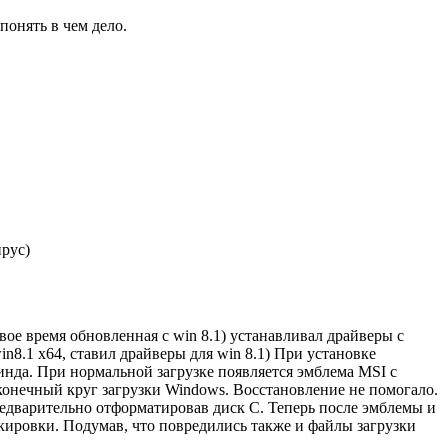
понять в чем дело.
ирус)
ое время обновленная с win 8.1) устанавливал драйверы с
in8.1 x64, ставил драйверы для win 8.1) При установке
винда. При нормальной загрузке появляется эмблема MSI с
сконечный круг загрузки Windows. Восстановление не помогало.
редварительно отформатировав диск C. Теперь после эмблемы и
окировки. Подумав, что повредились также и файлы загрузки