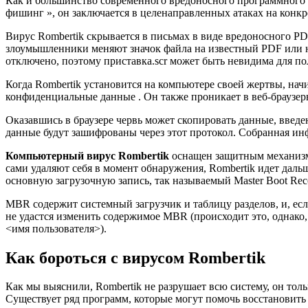
Как и большинство современного вредоносного программного о
фишинг », он заключается в целенаправленных атаках на конкр
Вирус Rombertik скрывается в письмах в виде вредоносного PD
злоумышленники меняют значок файла на известный PDF или н
отключено, поэтому приставка.scr может быть невидима для по
Когда Rombertik установится на компьютере своей жертвы, нач
конфиденциальные данные . Он также проникает в веб-браузеры F
Оказавшись в браузере червь может скопировать данные, введе
данные будут зашифрованы через этот протокол. Собранная инф
Компьютерный вирус Rombertik
оснащен защитным механизм
сами удаляют себя в момент обнаружения, Rombertik идет даль
основную загрузочную запись, так называемый Master Boot Rec
MBR содержит системный загрузчик и таблицу разделов, и, есл
не удастся изменить содержимое MBR (происходит это, однако, 
<имя пользователя>).
Как бороться с вирусом Rombertik
Как мы выяснили, Rombertik не разрушает всю систему, он тол
Существует ряд программ, которые могут помочь восстановит