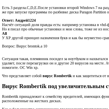
Есть 3 раздела.С,D,E.После установки второй Windows 7 на раз
же при запуске программы по разбивке диска Paragon Partitio
Ответ:
Андрей1224
Насчёт ситуаций доля правды есть: например установка в vhd-
Но я писал про обычные установки и мои слова, тоже не из но
All
У ХР другой принцип назначения букв и как бы неуместно сравн
Вопрос: Вирус brontok.a 10
Ситуация такая, племянник посидел за ноутбуком и нахватался ви
удаляет, после перезагрузки он и другие 20 вирусов на месте. 
помогите. ОС Win xp.
Что представляет собой
вирус Rombertik
и как защититься от 
Вирус Rombertik под увеличительным 
Rombertik принадлежит к семейству вредителей, имеющих фун
расположенные на жестких дисках.