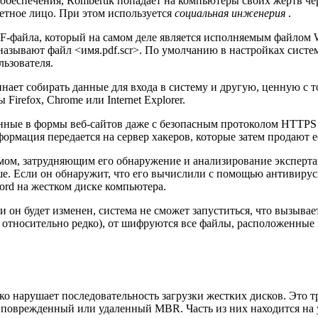
беспечения, Rombertik попадает на компьютеры своих жертв чер
етное лицо. При этом используется
социальная инженерия
.
F-файла, который на самом деле является исполняемым файлом W
азывают файл <имя.pdf.scr>. По умолчанию в настройках сист
льзователя.
инает собирать данные для входа в систему и другую, ценную с 
irefox, Chrome или Internet Explorer.
нные в формы веб-сайтов даже с безопасным протоколом HTTPS , 
ормация передается на сервер хакеров, которые затем продают е
ом, затрудняющим его обнаружение и анализирование эксперта
ше. Если он обнаружит, что его вычислили с помощью антивирус
ord на жестком диске компьютера.
и он будет изменен, система не сможет запуститься, что вызыва
относительно редко), от шифруются все файлы, расположенные в 
ько нарушает последовательность загрузки жестких дисков. Это 
ь поврежденный или удаленный MBR. Часть из них находится на