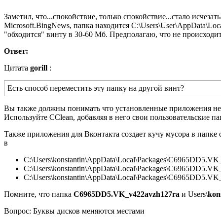
Заметил, что...спокойствие, только спокойствие...стало исчез
Microsoft.BingNews, папка находится C:\Users\User\AppData\Lo
"обходится" винту в 30-60 Мб. Предполагаю, что не происходи
Ответ:
Цитата
gorill
:
Есть способ переместить эту папку на другой винт?
Вы также должны понимать что установленные приложения не 
Используйте CClean, добавляя в него свои пользовательские па
Также приложения для Вконтакта создает кучу мусора в папке с
в
C:\Users\konstantin\AppData\Local\Packages\C6965DD5.VK
C:\Users\konstantin\AppData\Local\Packages\C6965DD5.VK
C:\Users\konstantin\AppData\Local\Packages\C6965DD5.VK_
Помните, что папка
C6965DD5.VK_v422avzh127ra
и Users\
kon
Вопрос: Буквы дисков меняются местами