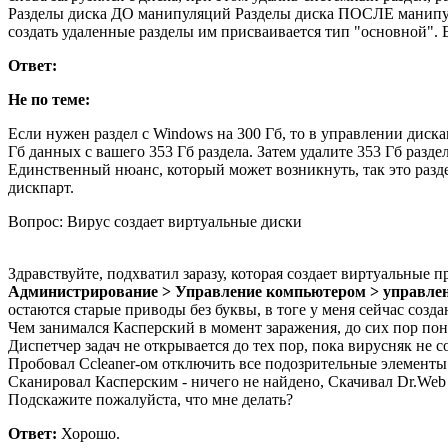
Разделы диска ДО манипуляций Разделы диска ПОСЛЕ манипуля
создать удаленные разделы им присваивается тип "основной".
Ответ:
Не по теме:
Если нужен раздел с Windows на 300 Гб, то в управлении диска
Гб данных с вашего 353 Гб раздела. Затем удалите 353 Гб разде
Единственный нюанс, который может возникнуть, так это разде
дискпарт.
Вопрос: Вирус создает виртуальные диски
Здравствуйте, подхватил заразу, которая создает виртуальные п
Администрирование > Управление компьютером > управле
остаются старые приводы без буквы, в тоге у меня сейчас соз
Чем занимался Касперский в момент заражения, до сих пор поня
Диспетчер задач не открывается до тех пор, пока вирусняк не с
Пробовал Ccleaner-ом отключить все подозрительные элементы в
Сканировал Касперским - ничего не найдено, Скачивал Dr.Web 
Подскажите пожалуйста, что мне делать?
Ответ:
Хорошо.