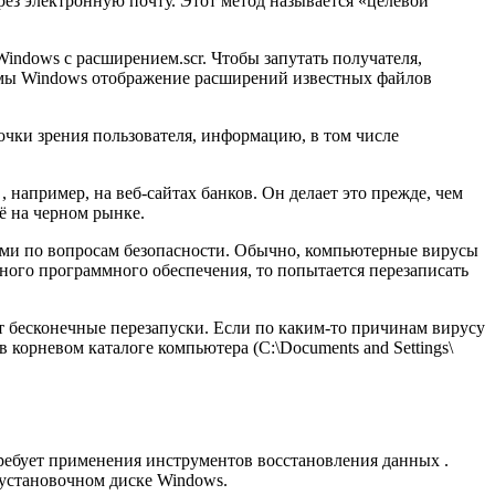
ез электронную почту. Этот метод называется «целевой
indows с расширением.scr. Чтобы запутать получателя,
емы Windows отображение расширений известных файлов
точки зрения пользователя, информацию, в том числе
например, на веб-сайтах банков. Он делает это прежде, чем
ё на черном рынке.
ми по вопросам безопасности. Обычно, компьютерные вирусы
ного программного обеспечения, то попытается перезаписать
ет бесконечные перезапуски. Если по каким-то причинам вирусу
корневом каталоге компьютера (C:\Documents and Settings\
требует применения инструментов восстановления данных .
 установочном диске Windows.