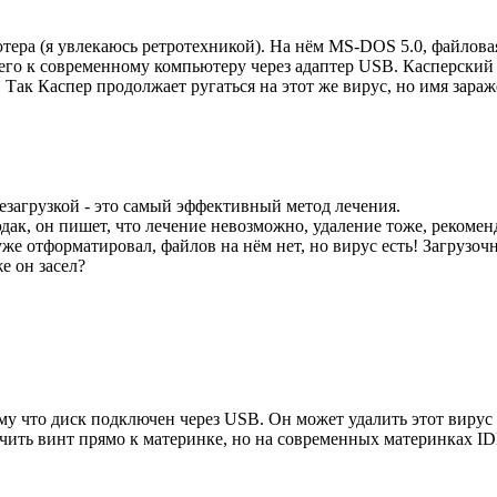
тера (я увлекаюсь ретротехникой). На нём MS-DOS 5.0, файловая
го к современному компьютеру через адаптер USB. Касперский з
 Так Каспер продолжает ругаться на этот же вирус, но имя зара
резагрузкой - это самый эффективный метод лечения.
о эдак, он пишет, что лечение невозможно, удаление тоже, реком
к уже отформатировал, файлов на нём нет, но вирус есть! Загруз
е он засел?
му что диск подключен через USB. Он может удалить этот вирус 
чить винт прямо к материнке, но на современных материнках ID