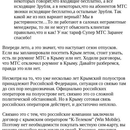
некоторых говорят,что входящие бесплатно, а все
исходящие 3рубля, а в некоторых,что на абонентов МТС
звонки исходящие бесплатно,а остальные 3рубля. Так
какой же из них вариант верный? Мы в
растерянности…То ли работают в салонах неграмотные
менеджеры, то ли не могут объяснить клиентам
правильно,что и как! У нас тариф Супер МТС Заранее
спасибо!
Впереди лето, а это значит, что наступает сезон отпусков.
Если вы запланировали посетить Крым летом, стоит узнать,
есть ли роуминг МТС в Крыму или нет. Ходили разговоры,
что МТС отключил роуминг в Крыму. Давайте разберемся,
правда это или нет.
Несмотря на то, что уже несколько лет Крымский полуостров
принадлежит Российской Федерации, ситуация со связью там
до сих пор неоднозначная. Официально российских
операторов на полуострове нет, связано это со сложной
политической обстановкой. Но в Крыму сотовая связь
российских операторов действует, и достаточно неплохо.
Связано это с тем, что российские компании заключили
договор с крымским оператором “К-Телеком” (Win Mobile).
Поэтому нет необходимости покупать местную сим-карту, вы
можете спокойно пользоваться своей. Конечно, придется