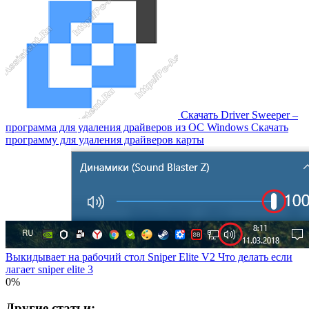
Скачать Driver Sweeper –
программа для удаления драйверов из OC Windows Скачать
программу для удаления драйверов карты
Выкидывает на рабочий стол Sniper Elite V2 Что делать если
лагает sniper elite 3
0%
Другие статьи: