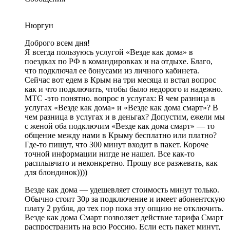
Нюргун
Доброго всем дня!
Я всегда пользуюсь услугой «Везде как дома» в
поездках по РФ в командировках и на отдыхе. Благо,
что подключал ее бонусами из личного кабинета.
Сейчас вот едем в Крым на три месяца и встал вопрос
как и что подключить, чтобы было недорого и надежно.
МТС -это понятно. вопрос в услугах: В чем разница в
услугах «Везде как дома» и «Везде как дома смарт»? В
чем разница в услугах и в деньгах? Допустим, ежели мы
с женой оба подключим «Везде как дома смарт» — то
общение между нами в Крыму бесплатно или платно?
Где-то пишут, что 300 минут входит в пакет. Короче
точной информации нигде не нашел. Все как-то
расплывчато и неконкретно. Прошу все разжевать, как
для блондинок))))
Везде как дома — удешевляет стоимость минут только.
Обычно стоит 30р за подключение и имеет абонентскую
плату 2 рубля, до тех пор пока эту опцию не отключить.
Везде как дома Смарт позволяет действие тарифа Смарт
распространить на всю Россию. Если есть пакет минут,