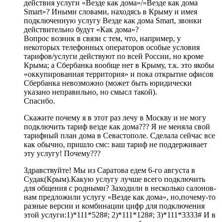
действия услуги «Везде как дома»/»Везде как дома
Smart»? Иными словами, находясь в Крыму и имея
подключенную услугу Везде как дома Smart, звонки
действительно будут «Как дома»?
Вопрос возник в связи с тем, что, например, у
некоторых телефонных операторов особые условия
тарифов/услуги действуют по всей России, но кроме
Крыма; а Сбербанка вообще нет в Крыму, т.к. это якобы
«оккупированная территория» и пока открытие офисов
Сбербанка невозможно (может быть юридически
указано неправильно, но смысл такой).
Спасибо.
Скажите почему я в этот раз лечу в Москву и не могу
подключить тариф везде как дома??? Я не меняла свой
тарифный план дома в Севастополе. Сделала сейчас все
как обычно, пришло смс: ваш тариф не поддерживает
эту услугу! Почему???
Здравствуйте! Мы из Саратова едем 6-го августа в
Судак(Крым).Какую услугу лучше всего подключить
для общения с родными? Заходили в несколько салонов-
нам предложили услугу «Везде как дома», но,почему-то
разные версии и комбинации цифр для подключения
этой услуги:1)*111*528#; 2)*111*128#; 3)*111*3333# И в