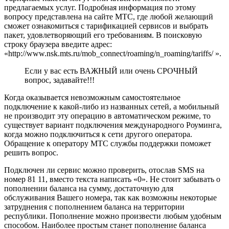
предлагаемых услуг. Подробная информация по этому
вопросу представлена на сайте МТС, где любой желающий
сможет ознакомиться с тарификацией сервисов и выбрать
пакет, удовлетворяющий его требованиям. В поисковую
строку браузера введите адрес:
«http://www.nsk.mts.ru/mob_connect/roaming/n_roaming/tariffs/ ».
Если у вас есть ВАЖНЫЙ или очень СРОЧНЫЙ
вопрос, задавайте!!!
Когда оказывается невозможным самостоятельное
подключение к какой-либо из названных сетей, а мобильный
не производит эту операцию в автоматическом режиме, то
существует вариант подключения международного Роуминга,
когда можно подключиться к сети другого оператора.
Обращение к оператору МТС службы поддержки поможет
решить вопрос.
Подключен ли сервис можно проверить, отослав SMS на
номер 81 11, вместо текста написать «0». Не стоит забывать о
пополнении баланса на сумму, достаточную для
обслуживания Вашего номера, так как возможны некоторые
затруднения с пополнением баланса на территории
республики. Пополнение можно произвести любым удобным
способом. Наиболее простым станет пополнение баланса