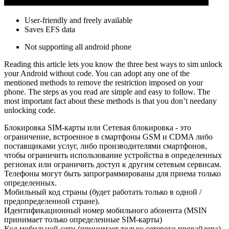
User-friendly and freely available
Saves EFS data
Not supporting all android phone
Reading this article lets you know the three best ways to sim unlock
your Android without code. You can adopt any one of the
mentioned methods to remove the restriction imposed on your
phone. The steps as you read are simple and easy to follow. The
most important fact about these methods is that you don’t needany
unlocking code.
Блокировка SIM-карты или Сетевая блокировка - это
ограничение, встроенное в смартфоны GSM и CDMA либо
поставщиками услуг, либо производителями смартфонов,
чтобы ограничить использование устройства в определенных
регионах или ограничить доступ к другим сетевым сервисам.
Телефоны могут быть запрограммированы для приема только
определенных.
Мобильный код страны (будет работать только в одной /
предопределенной стране).
Идентификационный номер мобильного абонента (MSIN
принимает только определенные SIM-карты)
Код мобильной сети (принимает только сетевого провайдера).