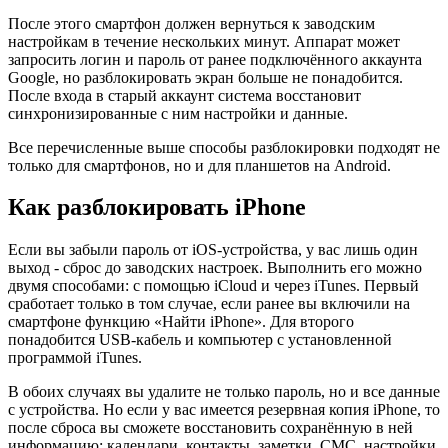
После этого смартфон должен вернуться к заводским
настройкам в течение нескольких минут. Аппарат может
запросить логин и пароль от ранее подключённого аккаунта
Google, но разблокировать экран больше не понадобится.
После входа в старый аккаунт система восстановит
синхронизированные с ним настройки и данные.
Все перечисленные выше способы разблокировки подходят не
только для смартфонов, но и для планшетов на Android.
Как разблокировать iPhone
Если вы забыли пароль от iOS-устройства, у вас лишь один
выход - сброс до заводских настроек. Выполнить его можно
двумя способами: c помощью iCloud и через iTunes. Первый
сработает только в том случае, если ранее вы включили на
смартфоне функцию «Найти iPhone». Для второго
понадобится USB-кабель и компьютер с установленной
программой iTunes.
В обоих случаях вы удалите не только пароль, но и все данные
с устройства. Но если у вас имеется резервная копия iPhone, то
после сброса вы сможете восстановить сохранённую в ней
информацию: календари, контакты, заметки, СМС, настройки