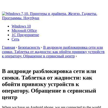
Windows 10
Microsoft Office
1C Предприятие
Сеть
Главная
›
Безопасность
›
В андроиде разблокировка сети или
симки. Таблетка от жадности: как обойти привязку устройств
к оператору. Обращение в сервисный центр
›
В андроиде разблокировка сети или
симки. Таблетка от жадности: как
обойти привязку устройств к
оператору. Обращение в сервисный
центр
When we have an Android phone, we are connected to the world,