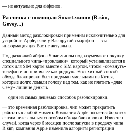
— не актуально для айфонов.
Разлочка с помощью Smart-чипов (R-sim,
Gevey...)
Данный метод разблокировки применим исключительно для
устройств Apple, если у Вас другой смартфон — эта
информация для Вас не актуальна.
Под разлочкой айфона Smart-чипом подразумевают покупку
специального чипа-«прокладки», который устанавливается в
лоток для SIM-карты вместе с SIM-картой, чтобы «обмануть»
телефон и он принял ее как родную. Этот хитрый способ
обхода блокировки был придуман умельцами из Китая,
которые долго ломали голову над тем, как не платить «дяде
Сэму» лишние деньги.
— один из самых дешевых способов разблокировки.
— это временная разблокировка, чип может прекратить
работать в любой момент. Компания Apple пытается бороться
с этим нелегальным способом обхода блокировки. Известен
случай, когда через 6 месяцев после запуска в продажу чипа
R-sim, компания Apple изменила алгоритм регистрации