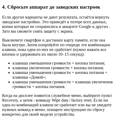
4. Сбросьте аппарат до заводских настроек
Если другие варианты не дают результата, остаётся вернуть
заводские настройки. Это приведёт к потере всех данных,
копии которых не сохранились в аккаунте Google и других .
Зато вы сможете снять защиту с экрана.
Выключите смартфон и достаньте карту памяти, если она
была внутри. Затем попробуйте по очереди эти комбинации
клавиш, пока одна из них не сработает (нужно нажать все
кнопки и удерживать их около 10–15 секунд):
клавиша уменьшения громкости + кнопка питания;
клавиша увеличения громкости + кнопка питания;
клавиша уменьшения громкости + кнопка питания +
клавиша «Домой»;
клавиша уменьшения громкости + клавиша увеличения
громкости + кнопка питания.
Когда на дисплее появится служебное меню, выберите пункт
Recovery, а затем - команду Wipe data / factory reset. Если ни
одна из комбинаций клавиш не сработает или вы не увидите
нужных команд в меню, поищите инструкцию по сбросу
конкретно для своей модели устройства.