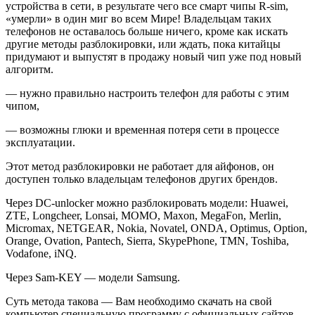
устройства в сети, в результате чего все смарт чипы R-sim,
«умерли» в один миг во всем Мире! Владельцам таких
телефонов не оставалось больше ничего, кроме как искать
другие методы разблокировки, или ждать, пока китайцы
придумают и выпустят в продажу новый чип уже под новый
алгоритм.
— нужно правильно настроить телефон для работы с этим
чипом,
— возможны глюки и временная потеря сети в процессе
эксплуатации.
Этот метод разблокировки не работает для айфонов, он
доступен только владельцам телефонов других брендов.
Через DC-unlocker можно разблокировать модели: Huawei,
ZTE, Longcheer, Lonsai, MOMO, Maxon, MegaFon, Merlin,
Micromax, NETGEAR, Nokia, Novatel, ONDA, Optimus, Option,
Orange, Ovation, Pantech, Sierra, SkypePhone, TMN, Toshiba,
Vodafone, iNQ.
Через Sam-KEY — модели Samsung.
Суть метода такова — Вам необходимо скачать на свой
компьютер специальную программу с официальных сайтов