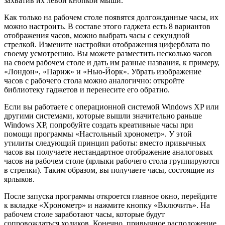
захватив их левой кнопкой мыши.
Как только на рабочем столе появятся долгожданные часы, их
можно настроить. В составе этого гаджета есть 8 вариантов
отображения часов, можно выбрать часы с секундной
стрелкой. Измените настройки отображения циферблата по
своему усмотрению. Вы можете разместить несколько часов
на своем рабочем столе и дать им разные названия, к примеру,
«Лондон», «Париж» и «Нью-Йорк». Убрать изображение
часов с рабочего стола можно аналогично: откройте
библиотеку гаджетов и перенесите его обратно.
Если вы работаете с операционной системой Windows XP или
другими системами, которые вышли значительно раньше
Windows XP, попробуйте создать креативные часы при
помощи программы «Настольный хронометр». У этой
утилиты следующий принцип работы: вместо привычных
часов вы получаете нестандартное отображение аналоговых
часов на рабочем столе (ярлыки рабочего стола группируются
в стрелки). Таким образом, вы получаете часы, состоящие из
ярлыков.
После запуска программы откроется главное окно, перейдите
к вкладке «Хронометр» и нажмите кнопку «Включить». На
рабочем столе заработают часы, которые будут
сопровождаться ходиков. Конечно, привычное расположение