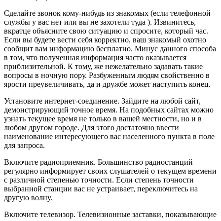
Сделайте звонок кому-нибудь из знакомых (если телефонной
службы у вас нет или вы не захотели туда ). Извинитесь,
вкратце объясните свою ситуацию и спросите, который час.
Если вы будете вести себя корректно, ваш знакомый охотно
сообщит вам информацию бесплатно. Минус данного способа
в том, что полученная информация часто оказывается
приблизительной. К тому, же нежелательно задавать такие
вопросы в ночную пору. Разбуженным людям свойственно в
ярости преувеличивать, да и дружбе может наступить конец.
Установите интернет-соединение. Зайдите на любой сайт,
демонстрирующий точное время. На подобных сайтах можно
узнать текущее время не только в вашей местности, но и в
любом другом городе. Для этого достаточно ввести
наименование интересующего вас населенного пункта в поле
для запроса.
Включите радиоприемник. Большинство радиостанций
регулярно информирует своих слушателей о текущем времени
с различной степенью точности. Если степень точности
выбранной станции вас не устраивает, переключитесь на
другую волну.
Включите телевизор. Телевизионные заставки, показывающие