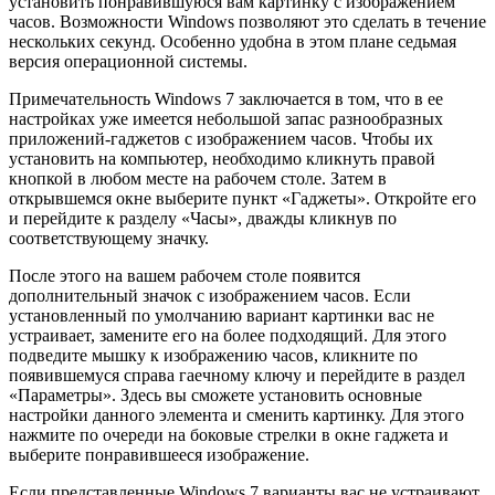
установить понравившуюся вам картинку с изображением
часов. Возможности Windows позволяют это сделать в течение
нескольких секунд. Особенно удобна в этом плане седьмая
версия операционной системы.
Примечательность Windows 7 заключается в том, что в ее
настройках уже имеется небольшой запас разнообразных
приложений-гаджетов с изображением часов. Чтобы их
установить на компьютер, необходимо кликнуть правой
кнопкой в любом месте на рабочем столе. Затем в
открывшемся окне выберите пункт «Гаджеты». Откройте его
и перейдите к разделу «Часы», дважды кликнув по
соответствующему значку.
После этого на вашем рабочем столе появится
дополнительный значок с изображением часов. Если
установленный по умолчанию вариант картинки вас не
устраивает, замените его на более подходящий. Для этого
подведите мышку к изображению часов, кликните по
появившемуся справа гаечному ключу и перейдите в раздел
«Параметры». Здесь вы сможете установить основные
настройки данного элемента и сменить картинку. Для этого
нажмите по очереди на боковые стрелки в окне гаджета и
выберите понравившееся изображение.
Если представленные Windows 7 варианты вас не устраивают,