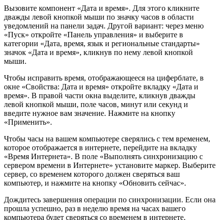
Вызовите компонент «Дата и время». Для этого кликните
дважды левой кнопкой мыши по значку часов в области
уведомлений на панели задач. Другой вариант: через меню
«Пуск» откройте «Панель управления» и выберите в
категории «Дата, время, язык и региональные стандарты»
значок «Дата и время», кликнув по нему левой кнопкой
мыши.
Чтобы исправить время, отображающееся на циферблате, в
окне «Свойства: Дата и время» откройте вкладку «Дата и
время». В правой части окна выделите, кликнув дважды
левой кнопкой мыши, поле часов, минут или секунд и
введите нужное вам значение. Нажмите на кнопку
«Применить».
Чтобы часы на вашем компьютере сверялись с тем временем,
которое отображается в интернете, перейдите на вкладку
«Время Интернета». В поле «Выполнять синхронизацию с
сервером времени в Интернете» установите маркер. Выберите
сервер, со временем которого должен сверяться ваш
компьютер, и нажмите на кнопку «Обновить сейчас».
Дождитесь завершения операции по синхронизации. Если она
прошла успешно, раз в неделю время на часах вашего
компьютера будет сверяться со временем в интернете.