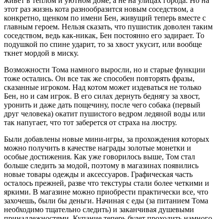
живет в теплом и уютном доме, а не на улицах города. Но на
этот раз жизнь кота разнообразится новым соседством, а
конкретно, щенком по имени Бен, живущий теперь вместе с
главным героем. Нельзя сказать, что пушистик доволен таким
соседством, ведь как-никак, Бен постоянно его задирает. То
подушкой по спине ударит, то за хвост укусит, или вообще
ткнет мордой в миску.
Возможности Тома намного выросли, но и старые функции
тоже остались. Он все так же способен повторять фразы,
сказанные игроком. Над котом может издеваться не только
Бен, но и сам игрок. В его силах дернуть беднягу за хвост,
уронить и даже дать пощечину, после чего собака (первый
друг человека) окатит пушистого ведром ледяной воды или
так напугает, что тот заберется от страха на люстру.
Были добавлены новые мини-игры, за прохождения которых
можно получить в качестве награды золотые монетки и
особые достижения. Как уже говорилось выше, Том стал
больше следить за модой, поэтому в магазинах появились
новые товары одежды и аксессуаров. Графическая часть
осталось прежней, разве что текстуры стали более четкими и
яркими. В магазине можно приобрести практически все, что
захочешь, были бы деньги. Начиная с еды (за питанием Тома
необходимо тщательно следить) и заканчивая душевыми
принадлежностями. Купание теперь будет проходить намного