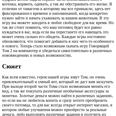
котенка, кормить, одевать, а так же обустраивать его жилье. В
отличии от тамагочи к которому мы все привыкли, здесь нет
фиксированного времени и напоминаний, когда конкретно
нужно зайти и начать ухаживать за вашим животным. В эту
игру вы можете заходить в любое свободное для вас время. Но
так же стоит помнить, что ваш питомец будет все равно
нуждаться в вас, ведь если вы перестанете его навещать это
может очень сильно его обидеть. Каждые игры постоянно
обновляются, что помогает добавить в них чего-то особенного
и нового. Теперь стало возможным скачать игру Говорящий
Том 2 на компьютер и убедиться самостоятельно в различных
нововведениях и новых возможностях.
Сюжет
Как всем известно, героя нашей игры зовут Том, он очень
привлекательный и умный кот, который не даст вам заскучать.
При выходе второй части Тома стало возможным менять его
вид, а так же покупать различные необычные аксессуары за
монетки. Золотые деньги можно найти в различных заданиях,
но если вы не любитель копить и сразу хотите преобразить
своего питомца, то для вас всегда открыт интернет магазин, в
котором любые улучшения можно приобрести за реальные
деньги, либо выполнять различные задания и получить их