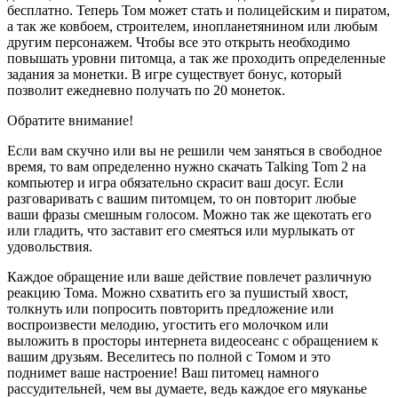
бесплатно. Теперь Том может стать и полицейским и пиратом,
а так же ковбоем, строителем, инопланетянином или любым
другим персонажем. Чтобы все это открыть необходимо
повышать уровни питомца, а так же проходить определенные
задания за монетки. В игре существует бонус, который
позволит ежедневно получать по 20 монеток.
Обратите внимание!
Если вам скучно или вы не решили чем заняться в свободное
время, то вам определенно нужно скачать Talking Tom 2 на
компьютер и игра обязательно скрасит ваш досуг. Если
разговаривать с вашим питомцем, то он повторит любые
ваши фразы смешным голосом. Можно так же щекотать его
или гладить, что заставит его смеяться или мурлыкать от
удовольствия.
Каждое обращение или ваше действие повлечет различную
реакцию Тома. Можно схватить его за пушистый хвост,
толкнуть или попросить повторить предложение или
воспроизвести мелодию, угостить его молочком или
выложить в просторы интернета видеосеанс с обращением к
вашим друзьям. Веселитесь по полной с Томом и это
поднимет ваше настроение! Ваш питомец намного
рассудительней, чем вы думаете, ведь каждое его мяуканье