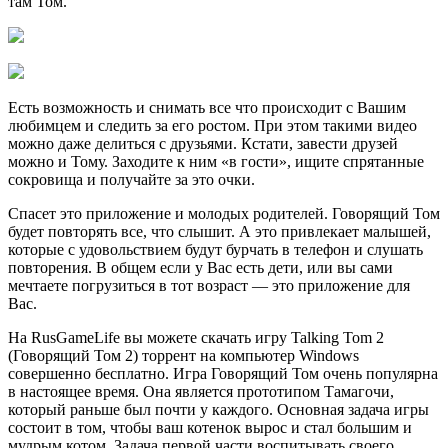
там Том.
Есть возможность и снимать все что происходит с Вашим
любимцем и следить за его ростом. При этом такими видео
можно даже делиться с друзьями. Кстати, завести друзей
можно и Тому. Заходите к ним «в гости», ищите спрятанные
сокровища и получайте за это очки.
Спасет это приложение и молодых родителей. Говорящий Том
будет повторять все, что слышит. А это привлекает малышей,
которые с удовольствием будут бурчать в телефон и слушать
повторения. В общем если у Вас есть дети, или вы сами
мечтаете погрузиться в тот возраст — это приложение для
Вас.
На RusGameLife вы можете скачать игру Talking Tom 2
(Говорящий Том 2) торрент на компьютер Windows
совершенно бесплатно. Игра Говорящий Том очень популярна
в настоящее время. Она является прототипом Тамагочи,
который раньше был почти у каждого. Основная задача игры
состоит в том, чтобы ваш котенок вырос и стал большим и
мудрым котом. Задача первой части воспитывать своего