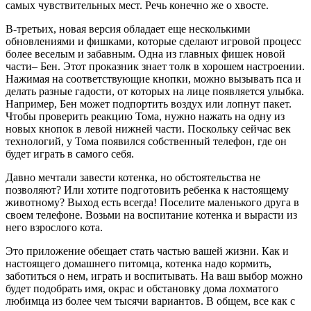
самых чувствительных мест. Речь конечно же о хвосте.
В-третьих, новая версия обладает еще несколькими
обновлениями и фишками, которые сделают игровой процесс
более веселым и забавным. Одна из главных фишек новой
части– Бен. Этот проказник знает толк в хорошем настроении.
Нажимая на соответствующие кнопки, можно вызывать пса и
делать разные гадости, от которых на лице появляется улыбка.
Например, Бен может подпортить воздух или лопнут пакет.
Чтобы проверить реакцию Тома, нужно нажать на одну из
новых кнопок в левой нижней части. Поскольку сейчас век
технологий, у Тома появился собственный телефон, где он
будет играть в самого себя.
Давно мечтали завести котенка, но обстоятельства не
позволяют? Или хотите подготовить ребенка к настоящему
животному? Выход есть всегда! Поселите маленького друга в
своем телефоне. Возьми на воспитание котенка и вырасти из
него взрослого кота.
Это приложение обещает стать частью вашей жизни. Как и
настоящего домашнего питомца, котенка надо кормить,
заботиться о нем, играть и воспитывать. На ваш выбор можно
будет подобрать имя, окрас и обстановку дома лохматого
любимца из более чем тысячи вариантов. В общем, все как с