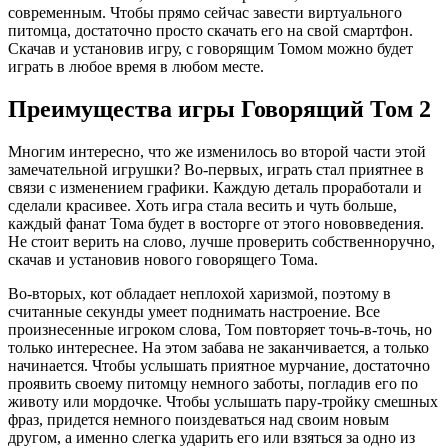
современным. Чтобы прямо сейчас завести виртуального
питомца, достаточно просто скачать его на свой смартфон.
Скачав и установив игру, с говорящим Томом можно будет
играть в любое время в любом месте.
Преимущества игры Говорящий Том 2
Многим интересно, что же изменилось во второй части этой
замечательной игрушки? Во-первых, играть стал приятнее в
связи с изменением графики. Каждую деталь проработали и
сделали красивее. Хоть игра стала весить и чуть больше,
каждый фанат Тома будет в восторге от этого нововведения.
Не стоит верить на слово, лучше проверить собственноручно,
скачав и установив нового говорящего Тома.
Во-вторых, кот обладает неплохой харизмой, поэтому в
считанные секунды умеет поднимать настроение. Все
произнесенные игроком слова, Том повторяет точь-в-точь, но
только интереснее. На этом забава не заканчивается, а только
начинается. Чтобы услышать приятное мурчание, достаточно
проявить своему питомцу немного заботы, погладив его по
животу или мордочке. Чтобы услышать пару-тройку смешных
фраз, придется немного поиздеваться над своим новым
другом, а именно слегка ударить его или взяться за одно из