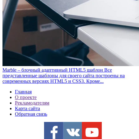
Marble – блочный адаптивный HTML5 шаблон
Все
представленные шаблоны для своего сайта построены на
современных версиях HTML5 и CSS3. Кроме...
Главная
О проекте
Рекламодателям
Карта сайта
Обратная связь