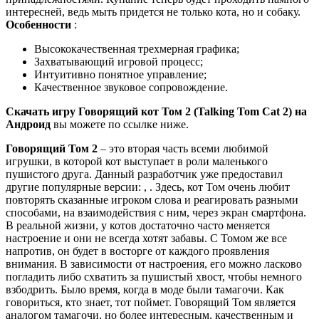
интересней, ведь мыть придется не только кота, но и собаку.
Особенности
:
Высококачественная трехмерная графика;
Захватывающий игровой процесс;
Интуитивно понятное управление;
Качественное звуковое сопровождение.
Скачать игру Говорящий кот Том 2 (Talking Tom Cat 2) на
Андроид
вы можете по ссылке ниже.
Говорящий Том 2
– это вторая часть всеми любимой
игрушки, в которой кот выступает в роли маленького
пушистого друга. Данный разработчик уже предоставил
другие популярные версии: , . Здесь, кот Том очень любит
повторять сказанные игроком слова и реагировать разными
способами, на взаимодействия с ним, через экран смартфона.
В реальной жизни, у котов достаточно часто меняется
настроение и они не всегда хотят забавы. С Томом же все
напротив, он будет в восторге от каждого проявления
внимания. В зависимости от настроения, его можно ласково
погладить либо схватить за пушистый хвост, чтобы немного
взбодрить. Было время, когда в моде были тамагочи. Как
говориться, кто знает, тот поймет. Говорящий Том является
аналогом тамагочи, но более интересным, качественным и