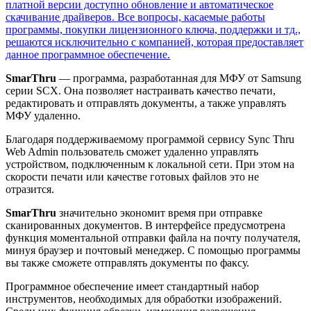
платной версии доступно обновление и автоматическое
скачивание драйверов. Все вопросы, касаемые работы
программы, покупки лицензионного ключа, поддержки и тд.,
решаются исключительно с компанией, которая предоставляет
данное программное обеспечение.
SmarThru
— программа, разработанная для МФУ от Samsung
серии SCX. Она позволяет настраивать качество печати,
редактировать и отправлять документы, а также управлять
МФУ удаленно.
Благодаря поддерживаемому программой сервису Sync Thru
Web Admin пользователь сможет удаленно управлять
устройством, подключенным к локальной сети. При этом на
скорости печати или качестве готовых файлов это не
отразится.
SmarThru
значительно экономит время при отправке
сканированных документов. В интерфейсе предусмотрена
функция моментальной отправки файла на почту получателя,
минуя браузер и почтовый менеджер. С помощью программы
вы также сможете отправлять документы по факсу.
Программное обеспечение имеет стандартный набор
инструментов, необходимых для обработки изображений.