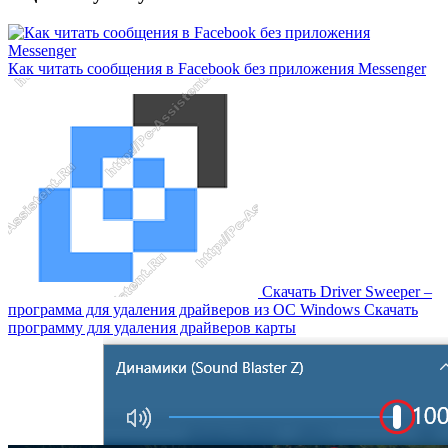
Как читать сообщения в Facebook без приложения Messenger
Скачать Driver Sweeper –
программа для удаления драйверов из OC Windows Скачать
программу для удаления драйверов карты