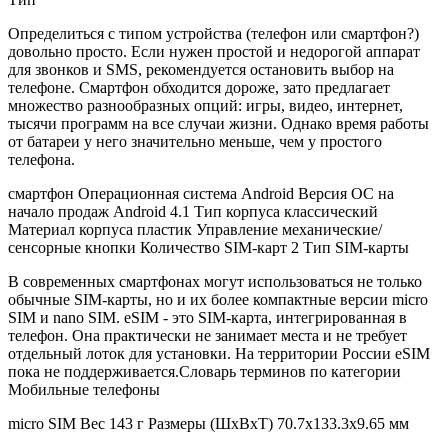
Определиться с типом устройства (телефон или смартфон?)
довольно просто. Если нужен простой и недорогой аппарат
для звонков и SMS, рекомендуется остановить выбор на
телефоне. Смартфон обходится дороже, зато предлагает
множество разнообразных опций: игры, видео, интернет,
тысячи программ на все случаи жизни. Однако время работы
от батареи у него значительно меньше, чем у простого
телефона.
смартфон
Операционная система
Android
Версия ОС на
начало продаж
Android 4.1 Тип корпуса классический
Материал корпуса
пластик Управление
механические/
сенсорные кнопки
Количество SIM-карт
2
Тип SIM-карты
В современных смартфонах могут использоваться не только
обычные SIM-карты, но и их более компактные версии micro
SIM и nano SIM. eSIM - это SIM-карта, интегрированная в
телефон. Она практически не занимает места и не требует
отдельный лоток для установки. На территории России eSIM
пока не поддерживается.Словарь терминов по категории
Мобильные телефоны
micro SIM Вес 143 г Размеры (ШxВxТ) 70.7x133.3x9.65 мм