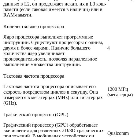
данных в L2, он продолжает искать их в L3 кэш-
памяти (если таковая имеется в наличии) или в
RAM-памяти.
Kоличество ядер процессора
Ядро процессора выполняет программные
инструкции. Существуют процессоры с одним,
двумя и более ядрами. Наличие большего
4
количества ядер увеличивает
производительность, позволяя параллельное
выполнение множества инструкций.
Тактовая частота процессора
Тактовая частота процессора описывает его
1200 МГц
скорость посредством циклов в секунду. Она
(мегагерцы)
измеряется в мегагерцах (MHz) или гигагерцах
(GHz).
Графический процессор (GPU)
Графический процессор (GPU) обрабатывает
вычисления для различных 2D/3D графических
Qualcomm
приложений. В мобильных устройствах он