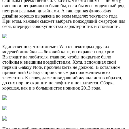
слишком преемственный. Сказать, что это плохо — не могу,
смешно и неправильно было бы, если бы весь модельный ряд
пестрил разными дизайнами. А так, единая философия
дизайна хорошо выражена во всем моделях текущего года.
При этом, каждый сможет выбрать подходящий смартфон для
себя, оперируя совокупностью характеристик и стоимости.
Единственное, что отличает Win от некоторых других
моделей линейки — боковой кант, он окрашен под хром.
Выглядит на любителя, главное, чтобы покрытие было
стойким к внешним воздействиям. Хотя, вспоминая свой
первый Galaxy Note, проблем быть не должно. В остальном —
привычный Galaxy с привычным расположением всех
элементов. К слову, даже повидавший журналистов образец,
до сих пор не скрипит, не люфтит и не шатается. Сборка
хорошая, как и в большинстве новинок 2013 года.
Под крышкой аккумуляторного отсека спрятался аккумулятор,