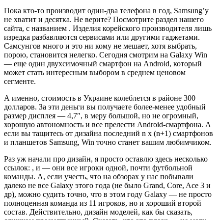
Пока кто-то производит один-два телефона в год, Samsung’у
не хватит и десятка. Не верите? Посмотрите раздел нашего
сайта, с названием . Изделия корейского производителя лишь
изредка разбавляются сервисами или другими гаджетами.
Самсунгов много и это ни кому не мешает, хотя выбрать,
порою, становится нелегко. Сегодня смотрим на Galaxy Win
— еще один двухсимочный смартфон на Android, который
может стать интересным выбором в среднем ценовом
сегменте.
А именно, стоимость в Украине колеблется в районе 300
долларов. За эти деньги вы получаете более-менее удобный
размер дисплея — 4,7″, в меру большой, но не огромный,
хорошую автономность и все прелести Android-смартфона. А
если вы тащитесь от дизайна последний n x (n+1) смартфонов
и планшетов Samsung, Win точно станет вашим любимчиком.
Раз уж начали про дизайн, я просто оставлю здесь несколько
ссылок: , и — они все игроки одной, почти футбольной
команды. А, если учесть, что на обзорах у нас побывали
далеко не все Galaxy этого года (не было Grand, Core, Ace 3 и
др), можно судить точно, что в этом году Galaxy — не просто
полноценная команда из 11 игроков, но и хороший второй
состав. Действительно, дизайн моделей, как бы сказать,