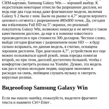
СИМ-картами, Samsung Galaxy Win — хороший выбор. К
недостаткам некоторые отнесли бы разрешение дисплея, но
ведь еще два года назад даже флагманские модели, включая
Galaxy S 2 были с ним. Были на рынке и 4,7″ модели верхнего
ценового сегмента с разрешением 480х800 точек. Да, сегодня
мы избалованы Full HD на 5″-экранах, но реальный
покупатель Galaxy Win, возможно никогда и не мечтал о таком
качественном дисплее, да еще и в новинке известного
производителя и при стоимости 300 долларов. Честное слово,
выйди сегодня флагман с разрешением ниже HD — я буду
сильно возражать, но данная модель, я считаю, оснащена
хорошим дисплеем. При диагонали 4,7″, устройством все еще
можно пользоваться одной рукой, лишь изредка помогая
второй, но при этом, дисплей достаточно большой, чтобы с
комфортом смотреть ролики на Youtube. Думаю, эта модель
как раз и нужна молодым людям, ищущим экономии в
расходах на связь, любящим слушать музыку и смотреть
вирусные ролики.
Видеообзор Samsung Galaxy Win
Если вы нашли ошибку, пожалуйста, выделите фрагмент
текста и нажмите
Ctrl+Enter
.