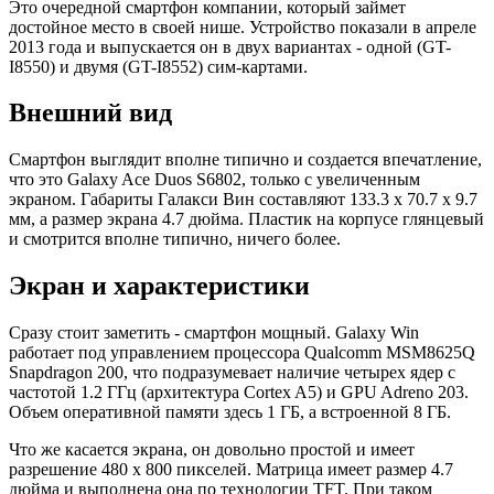
Это очередной смартфон компании, который займет
достойное место в своей нише. Устройство показали в апреле
2013 года и выпускается он в двух вариантах - одной (GT-
I8550) и двумя (GT-I8552) сим-картами.
Внешний вид
Смартфон выглядит вполне типично и создается впечатление,
что это Galaxy Ace Duos S6802, только с увеличенным
экраном. Габариты Галакси Вин составляют 133.3 x 70.7 x 9.7
мм, а размер экрана 4.7 дюйма. Пластик на корпусе глянцевый
и смотрится вполне типично, ничего более.
Экран и характеристики
Сразу стоит заметить - смартфон мощный. Galaxy Win
работает под управлением процессора Qualcomm MSM8625Q
Snapdragon 200, что подразумевает наличие четырех ядер с
частотой 1.2 ГГц (архитектура Cortex A5) и GPU Adreno 203.
Объем оперативной памяти здесь 1 ГБ, а встроенной 8 ГБ.
Что же касается экрана, он довольно простой и имеет
разрешение 480 x 800 пикселей. Матрица имеет размер 4.7
дюйма и выполнена она по технологии TFT. При таком