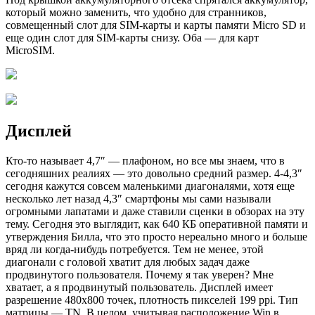
который можно заменить, что удобно для странников,
совмещенный слот для SIM-карты и карты памяти Micro SD и
еще один слот для SIM-карты снизу. Оба — для карт
MicroSIM.
Дисплей
Кто-то называет 4,7″ — плафоном, но все мы знаем, что в
сегодняшних реалиях — это довольно средний размер. 4-4,3″
сегодня кажутся совсем маленькими диагоналями, хотя еще
несколько лет назад 4,3″ смартфоны мы сами называли
огромными лапатами и даже ставили сценки в обзорах на эту
тему. Сегодня это выглядит, как 640 КБ оперативной памяти и
утверждения Билла, что это просто нереально много и больше
вряд ли когда-нибудь потребуется. Тем не менее, этой
диагонали с головой хватит для любых задач даже
продвинутого пользователя. Почему я так уверен? Мне
хватает, а я продвинутый пользователь. Дисплей имеет
разрешение 480х800 точек, плотность пикселей 199 ppi. Тип
матрицы — TN. В целом, учитывая расположение Win в