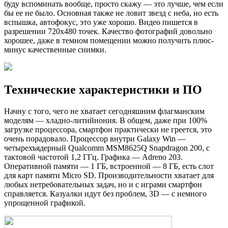
буду вспоминать вообще, просто скажу — это лучше, чем если
бы ее не было. Основная также не ловит звезд с неба, но есть
вспышка, автофокус, это уже хорошо. Видео пишется в
разрешении 720х480 точек. Качество фотографий довольно
хорошее, даже в темном помещении можно получить плюс-
минус качественные снимки.
Технические характеристики и ПО
Начну с того, чего не хватает сегодняшним флагманским
моделям — хладно-литийиония. В общем, даже при 100%
загрузке процессора, смартфон практически не греется, это
очень порадовало. Процессор внутри Galaxy Win —
четырехъядерный Qualcomm MSM8625Q Snapdragon 200, с
тактовой частотой 1,2 ГГц. Графика — Adreno 203.
Оперативной памяти — 1 ГБ, встроенной — 8 ГБ, есть слот
для карт памяти Micro SD. Производительности хватает для
любых нетребовательных задач, но и с играми смартфон
справляется. Казуалки идут без проблем, 3D — с немного
упрощенной графикой.