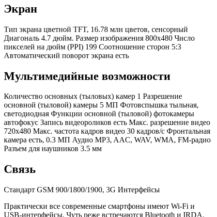
Экран
Тип экрана
цветной TFT, 16.78 млн цветов, сенсорный
Диагональ 4.7 дюйм.
Размер изображения
800x480
Число
пикселей на дюйм (PPI)
199
Соотношение сторон
5:3
Автоматический поворот экрана
есть
Мультимедийные возможности
Количество основных (тыловых) камер
1
Разрешение
основной (тыловой) камеры
5 МП Фотовспышка
тыльная,
светодиодная
Функции основной (тыловой) фотокамеры
автофокус
Запись видеороликов
есть
Макс. разрешение видео
720x480
Макс. частота кадров видео
30 кадров/с
Фронтальная
камера
есть, 0.3 МП Аудио
MP3, AAC, WAV, WMA, FM-радио
Разъем для наушников
3.5 мм
Связь
Стандарт GSM 900/1800/1900, 3G
Интерфейсы
Практически все современные смартфоны имеют Wi-Fi и
USB-интерфейсы. Чуть реже встречаются Bluetooth и IRDA.