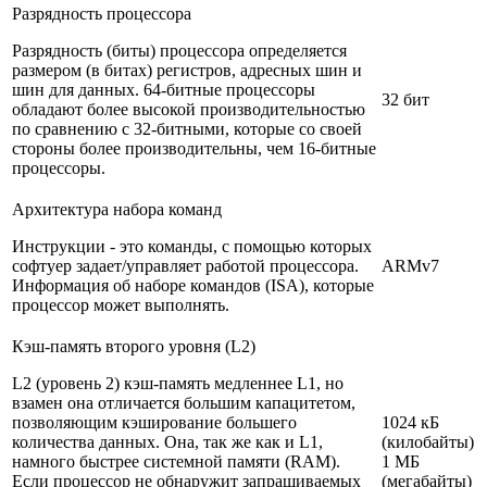
Разрядность процессора
Разрядность (биты) процессора определяется
размером (в битах) регистров, адресных шин и
шин для данных. 64-битные процессоры
32 бит
обладают более высокой производительностью
по сравнению с 32-битными, которые со своей
стороны более производительны, чем 16-битные
процессоры.
Архитектура набора команд
Инструкции - это команды, с помощью которых
софтуер задает/управляет работой процессора.
ARMv7
Информация об наборе командов (ISA), которые
процессор может выполнять.
Кэш-память второго уровня (L2)
L2 (уровень 2) кэш-память медленнее L1, но
взамен она отличается большим капацитетом,
позволяющим кэширование большего
1024 кБ
количества данных. Она, так же как и L1,
(килобайты)
намного быстрее системной памяти (RAM).
1 МБ
Если процессор не обнаружит запрашиваемых
(мегабайты)