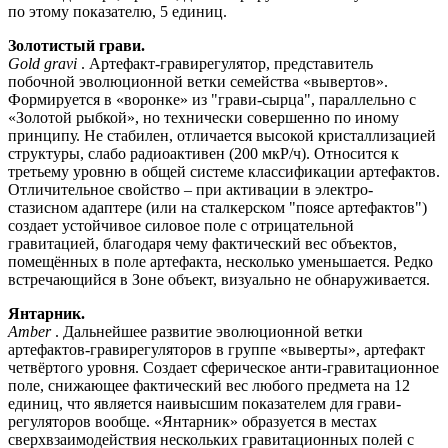
по этому показателю, 5 единиц.
Золотистый грави.
Gold gravi
. Артефакт-гравирегулятор, представитель
побочной эволюционной ветки семейства «вывертов».
Формируется в «воронке» из "грави-сырца", параллельно с
«Золотой рыбкой», но технически совершенно по иному
принципу. Не стабилен, отличается высокой кристаллизацией
структуры, слабо радиоактивен (200 мкР/ч). Относится к
третьему уровню в общей системе классификации артефактов.
Отличительное свойство – при активации в электро-
стазисном адаптере (или на сталкерском "поясе артефактов")
создает устойчивое силовое поле с отрицательной
гравитацией, благодаря чему фактический вес объектов,
помещённых в поле артефакта, несколько уменьшается. Редко
встречающийся в Зоне объект, визуально не обнаруживается.
Янтарник.
Amber
. Дальнейшее развитие эволюционной ветки
артефактов-гравирегуляторов в группе «выверты», артефакт
четвёртого уровня. Создает сферическое анти-гравитационное
поле, снижающее фактический вес любого предмета на 12
единиц, что является наивысшим показателем для грави-
регуляторов вообще. «Янтарник» образуется в местах
сверхвзаимодействия нескольких гравитационных полей с