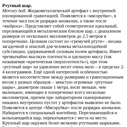
Ртутный шар.
Mercury ball.
Жидкометаллический артефакт с внутренней
изолированной гравитацией. Появляется в «мясорубке», в
течение часа после разрядки аномалии, а также после
«выброса». Представляет собой геометрически идеальный,
переливающийся металлическим блеском шар, с диапазоном
размеров от нескольких миллиметров до 2,5 метров в
поперечнике. Целиком состоит из «гремучей ртути» - весьма
загадочной и опасной для человека металлоподобной
субстанции, удерживаемой силовым полем артефакта. Имеет
чрезвычайно высокую плотность и удельную массу (так
называемая «критическая сверхплотность»), при этом
«ртутный шар» на удивление весит очень мало – в пределах 2-
4 килограммов. Ещё одной интересной особенностью
является несоответствие между размерами и гравитационным
весом у разных образцов – зачастую огромные «ртутные
шары», диаметром свыше 1 метра, весят меньше, чем
маленькие, имеющие в поперечнике всего несколько
миллиметров, причем при лабораторном сканировании
никаких внутренних пустот у артефактов выявлено не было.
Появляется в центре «Мясорубки» после разрядки аномалии.
Набирается в специальный контейнер. Переливающийся и
колыхающийся шар, перекатывается с места на место.
Крупный шар окружен более мелкими ртутными шариками.