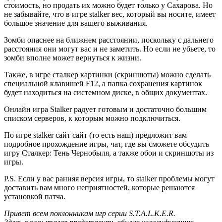
стоимость, но продать их можно будет только у Сахарова. Но
не забывайте, что в игре stalker вес, который вы носите, имеет
большое значение для вашего выживания.
Зомби опаснее на ближнем расстоянии, поскольку с дальнего
расстояния они могут вас и не заметить. Но если не убьете, то
зомби вполне может вернуться к жизни.
Также, в игре сталкер картинки (скриншоты) можно сделать
специальной клавишей F12, а папка сохранения картинок
будет находиться на системном диске, в общих документах.
Онлайн игра Stalker радует готовым и достаточно большим
списком серверов, к которым можно подключиться.
По игре stalker сайт сайт (то есть наш) предложит вам
подробное прохождение игры, чат, где вы сможете обсудить
игру Сталкер: Тень Чернобыля, а также обои и скриншоты из
игры.
P.S. Если у вас ранняя версия игры, то stalker проблемы могут
доставить вам много неприятностей, которые решаются
установкой патча.
Привет всем поклонникам игр серии S.T.A.L.K.E.R.