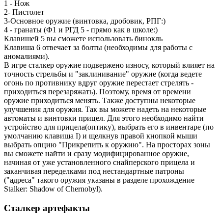
1 - Нож
2- Пистолет
3-Основное оружие (винтовка, дробовик, РПГ:)
4 - гранаты (Ф1 и РГД 5 - прямо как в школе:)
Клавишей 5 вы сможете использовать бинокль
Клавиша 6 отвечает за болты (необходимы для работы с
аномалиями).
В игре сталкер оружие подвержено износу, который влияет на
точность стрельбы и "заклинивание" оружие (когда ведете
огонь по противнику вдруг оружие перестает стрелять -
приходиться перезаряжать). Поэтому, время от времени
оружие приходиться менять. Также доступны некоторые
улучшения для оружия. Так вы можете надеть на некоторые
автоматы и винтовки прицел. Для этого необходимо найти
устройство для прицела(оптику), выбрать его в инвентаре (по
умолчанию клавиша I) и щелкнув правой кнопкой мыши
выбрать опцию "Прикрепить к оружию". На просторах зоны
вы сможете найти и сразу модифицированное оружие,
начиная от уже установленного снайперского прицела и
заканчивая переделками под нестандартные патроны
("адреса" такого оружия указаны в разделе прохождение
Stalker: Shadow of Chernobyl).
Сталкер артефакты