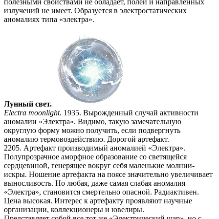
полезными свойствами не обладает, полей и направленных
излучений не имеет. Образуется в электростатических
аномалиях типа «электра».
Лунный свет.
Electra moonlight.
1935. Вырожденный случай активности
аномалии «Электра». Видимо, такую замечательную
округлую форму можно получить, если подвергнуть
аномалию термовоздействию. Дорогой артефакт.
2205. Артефакт производимый аномалией «Электра».
Полупрозрачное аморфное образование со светящейся
сердцевиной, генерящее вокруг себя маленькие молнии-
искры. Ношение артефакта на поясе значительно увеличивает
выносливость. Но любая, даже самая слабая аномалия
«Электра», становится смертельно опасной. Радиактивен.
Цена высокая. Интерес к артефакту проявляют научные
организации, коллекционеры и ювелиры.
Представляет собой все тот же «Электрический шар», но с