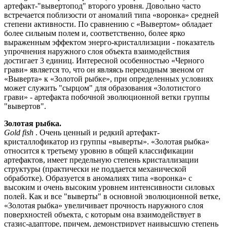
артефакт-"вывертопод" второго уровня. Довольно часто
встречается поблизости от аномалий типа «воронка» средней
степени активности. По сравнению с «Вывертом» обладает
более сильным полем и, соответственно, более ярко
выраженным эффектом энерго-кристаллизации - показатель
упрочнения наружного слоя объекта взаимодействия
достигает 3 единиц. Интересной особенностью «Черного
грави» является то, что он являясь переходным звеном от
«Выверта» к «Золотой рыбке», при определенных условиях
может служить "сырцом" для образования «Золотистого
грави» - артефакта побочной эволюционной ветки группы
"вывертов".
Золотая рыбка.
Gold fish
. Очень ценный и редкий артефакт-
кристаллофикатор из группы «выверты». «Золотая рыбка»
относится к третьему уровню в общей классификации
артефактов, имеет предельную степень кристаллизации
структуры (практически не поддается механической
обработке). Образуется в аномалиях типа «воронка» с
высоким и очень высоким уровнем интенсивности силовых
полей. Как и все "выверты" в основной эволюционной ветке,
«Золотая рыбка» увеличивает прочность наружного слоя
поверхностей объекта, с которым она взаимодействует в
стазис-адапторе, причем, демонстрирует наивысшую степень