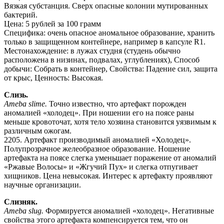
Вязкая субстанция. Сверх опасные колонии мутированных
бактерий.
Цена: 5 рублей за 100 грамм
Специфика: очень опасное аномальное образование, хранить
только в защищенном контейнере, например в капсуле R1.
Местонахождение: в лужах студня (студень обычно
расположена в низинах, подвалах, углублениях), Способ
добычи: Собрать в контейнер, Свойства: Падение сил, защита
от крыс, Ценность: Высокая.
Слизь.
Ameba slime.
Точно известно, что артефакт порожден
аномалией «холодец». При ношении его на поясе раны
меньше кровоточат, хотя тело хозяина становится уязвимым к
различным ожогам.
2205. Артефакт производимый аномалией «Холодец».
Полупрозрачное желеобразное образование. Ношение
артефакта на поясе слегка уменьшает поражение от аномалий
«Ржавые Волосы» и «Жгучий Пух» и слегка отпугивает
хищников. Цена невысокая. Интерес к артефакту проявляют
научные организации.
Слизняк.
Ameba slug.
Формируется аномалией «холодец». Негативные
свойства этого артефакта компенсируется тем, что он