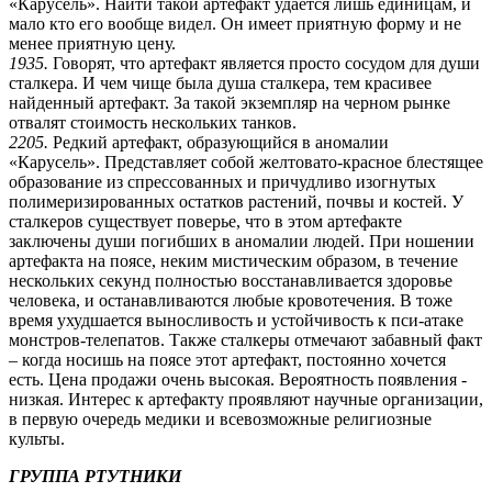
«Карусель». Найти такой артефакт удается лишь единицам, и
мало кто его вообще видел. Он имеет приятную форму и не
менее приятную цену.
1935.
Говорят, что артефакт является просто сосудом для души
сталкера. И чем чище была душа сталкера, тем красивее
найденный артефакт. За такой экземпляр на черном рынке
отвалят стоимость нескольких танков.
2205.
Редкий артефакт, образующийся в аномалии
«Карусель». Представляет собой желтовато-красное блестящее
образование из спрессованных и причудливо изогнутых
полимеризированных остатков растений, почвы и костей. У
сталкеров существует поверье, что в этом артефакте
заключены души погибших в аномалии людей. При ношении
артефакта на поясе, неким мистическим образом, в течение
нескольких секунд полностью восстанавливается здоровье
человека, и останавливаются любые кровотечения. В тоже
время ухудшается выносливость и устойчивость к пси-атаке
монстров-телепатов. Также сталкеры отмечают забавный факт
– когда носишь на поясе этот артефакт, постоянно хочется
есть. Цена продажи очень высокая. Вероятность появления -
низкая. Интерес к артефакту проявляют научные организации,
в первую очередь медики и всевозможные религиозные
культы.
ГРУППА РТУТНИКИ