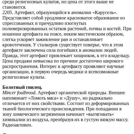
среди религиозных культов, но цена от этого выше не
становится.
2205.
Артефакт, образующийся в аномалии «Карусель».
Представляет собой уродливое красноватое образование из
спрессованных и причудливо изогнутых
полимеризированных остатков растений, почвы и костей. При
ношении артефакта на поясе, неким мистическим образом,
слегка ускоряет заживление ран и останавливает
кровотечения. У сталкеров существует поверье, что в этом
артефакте заключена сила погибших в аномалии людей.
Правда, этот артефакт привлекает хищников, к его владельцу.
Цена продажи невысока по причине достаточно широкого
распространения. Интерес к артефакту проявляют научные
организации, в первую очередь медики и всевозможные
религиозные культы.
Болотный гнилец.
Mincer foulbrood.
Артефакт органической природы. Внешне
напоминает «Ломоть мяса» и «Душу», но радикально
отличается от них свойствами. Состоит из деформированных
тканей биологического происхождения. При попадании в
зону химического загрязнения начинает «вытягивать»
химикалии из воздуха, преобразуя их в густую вязкую массу.
Радиоактивен.