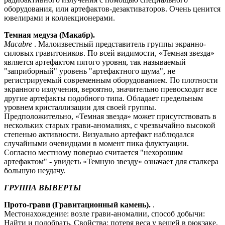
оборудования, или артефактов-дезактиваторов. Очень ценится
ювелирами и коллекционерами.
Темная медуза (Макабр).
Macabre
. Малоизвестный представитель группы экранно-
силовых гравитоников. По всей видимости, «Темная звезда»
является артефактом пятого уровня, так называемый
"заприборный" уровень "артефактного шума", не
регистрируемый современным оборудованием. По плотности
экранного излучения, вероятно, значительно превосходит все
другие артефакты подобного типа. Обладает предельным
уровнем кристаллизации для своей группы.
Предположительно, «Темная звезда» может присутствовать в
нескольких старых грави-аномалиях, с чрезвычайно высокой
степенью активности. Визуально артефакт наблюдался
случайными очевидцами в момент пика флуктуации.
Согласно местному поверью считается "нехорошим
артефактом" - увидеть «Темную звезду» означает для сталкера
большую неудачу.
ГРУППА ВЫВЕРТЫ
Прото-грави (Гравитационный камень).
.
Местонахождение: возле грави-аномалии, способ добычи:
Найти и подобрать, Свойства: потеря веса у вещей в рюкзаке,