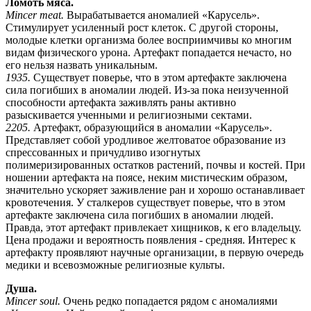
Ломоть мяса.
Mincer meat.
Вырабатывается аномалией «Карусель».
Стимулирует усиленный рост клеток. С другой стороны,
молодые клетки организма более восприимчивы ко многим
видам физического урона. Артефакт попадается нечасто, но
его нельзя назвать уникальным.
1935.
Существует поверье, что в этом артефакте заключена
сила погибших в аномалии людей. Из-за пока неизученной
способности артефакта заживлять раны активно
разыскивается ученными и религиозными сектами.
2205.
Артефакт, образующийся в аномалии «Карусель».
Представляет собой уродливое желтоватое образование из
спрессованных и причудливо изогнутых
полимеризированных остатков растений, почвы и костей. При
ношении артефакта на поясе, неким мистическим образом,
значительно ускоряет заживление ран и хорошо останавливает
кровотечения. У сталкеров существует поверье, что в этом
артефакте заключена сила погибших в аномалии людей.
Правда, этот артефакт привлекает хищников, к его владельцу.
Цена продажи и вероятность появления - средняя. Интерес к
артефакту проявляют научные организации, в первую очередь
медики и всевозможные религиозные культы.
Душа.
Mincer soul.
Очень редко попадается рядом с аномалиями