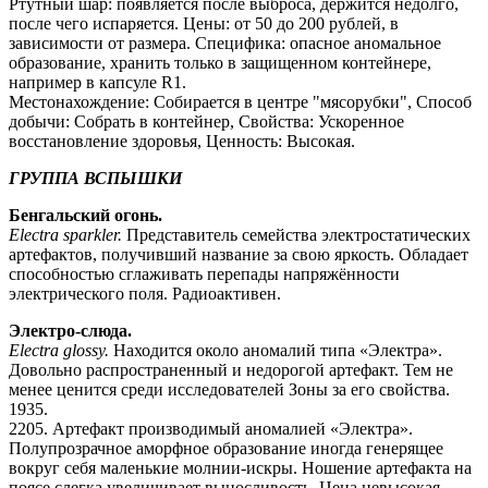
Ртутный шар: появляется после выброса, держится недолго,
после чего испаряется. Цены: от 50 до 200 рублей, в
зависимости от размера. Специфика: опасное аномальное
образование, хранить только в защищенном контейнере,
например в капсуле R1.
Местонахождение: Собирается в центре "мясорубки", Способ
добычи: Собрать в контейнер, Свойства: Ускоренное
восстановление здоровья, Ценность: Высокая.
ГРУППА ВСПЫШКИ
Бенгальский огонь.
Electra sparkler.
Представитель семейства электростатических
артефактов, получивший название за свою яркость. Обладает
способностью сглаживать перепады напряжённости
электрического поля. Радиоактивен.
Электро-слюда.
Electra glossy.
Находится около аномалий типа «Электра».
Довольно распространенный и недорогой артефакт. Тем не
менее ценится среди исследователей Зоны за его свойства.
1935.
2205. Артефакт производимый аномалией «Электра».
Полупрозрачное аморфное образование иногда генерящее
вокруг себя маленькие молнии-искры. Ношение артефакта на
поясе слегка увеличивает выносливость. Цена невысокая.