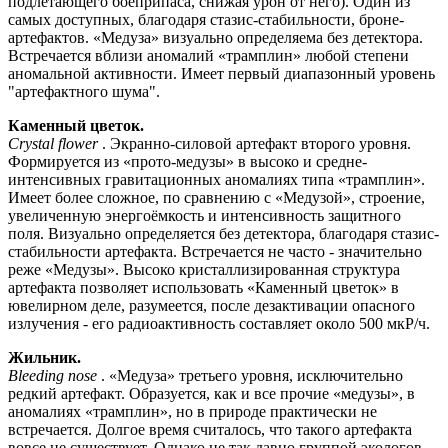
подлетающего боеприпаса, снижая урон от него). Один из
самых доступных, благодаря стазис-стабильности, броне-
артефактов. «Медуза» визуально определяема без детектора.
Встречается вблизи аномалий «трамплин» любой степени
аномальной активности. Имеет первый диапазонный уровень
"артефактного шума".
Каменный цветок.
Crystal flower
. Экранно-силовой артефакт второго уровня.
Формируется из «прото-медузы» в высоко и средне-
интенсивных гравитационных аномалиях типа «трамплин».
Имеет более сложное, по сравнению с «Медузой», строение,
увеличенную энергоёмкость и интенсивность защитного
поля. Визуально определяется без детектора, благодаря стазис-
стабильности артефакта. Встречается не часто - значительно
реже «Медузы». Высоко кристаллизированная структура
артефакта позволяет использовать «Каменный цветок» в
ювелирном деле, разумеется, после дезактивации опасного
излучения - его радиоактивность составляет около 500 мкР/ч.
Жильник.
Bleeding nose
. «Медуза» третьего уровня, исключительно
редкий артефакт. Образуется, как и все прочие «медузы», в
аномалиях «трамплин», но в природе практически не
встречается. Долгое время считалось, что такого артефакта
вовсе не существует. Однако не так давно группой экологов-