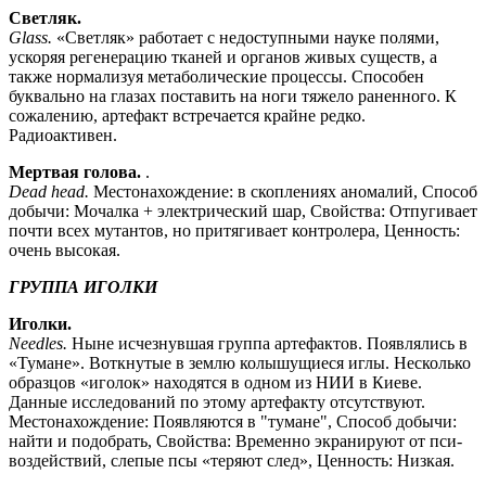
Светляк.
Glass.
«Светляк» работает с недоступными науке полями,
ускоряя регенерацию тканей и органов живых существ, а
также нормализуя метаболические процессы. Способен
буквально на глазах поставить на ноги тяжело раненного. К
сожалению, артефакт встречается крайне редко.
Радиоактивен.
Мертвая голова.
.
Dead head.
Местонахождение: в скоплениях аномалий, Способ
добычи: Мочалка + электрический шар, Свойства: Отпугивает
почти всех мутантов, но притягивает контролера, Ценность:
очень высокая.
ГРУППА ИГОЛКИ
Иголки.
Needles.
Ныне исчезнувшая группа артефактов. Появлялись в
«Тумане». Воткнутые в землю колышущиеся иглы. Несколько
образцов «иголок» находятся в одном из НИИ в Киеве.
Данные исследований по этому артефакту отсутствуют.
Местонахождение: Появляются в "тумане", Способ добычи:
найти и подобрать, Свойства: Временно экранируют от пси-
воздействий, слепые псы «теряют след», Ценность: Низкая.