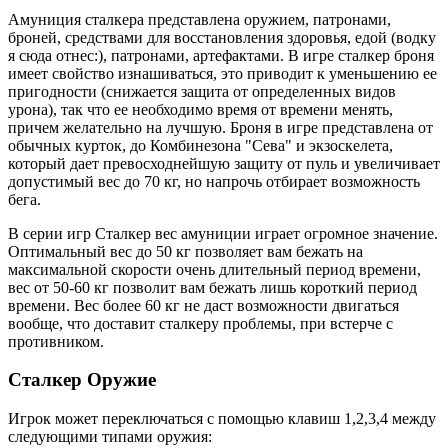
Амуниция сталкера представлена оружием, патронами,
броней, средствами для восстановления здоровья, едой (водку
я сюда отнес:), патронами, артефактами. В игре сталкер броня
имеет свойство изнашиваться, это приводит к уменьшению ее
пригодности (снижается защита от определенных видов
урона), так что ее необходимо время от времени менять,
причем желательно на лучшую. Броня в игре представлена от
обычных курток, до Комбинезона "Сева" и экзоскелета,
который дает превосходнейшую защиту от пуль и увеличивает
допустимый вес до 70 кг, но напрочь отбирает возможность
бега.
В серии игр Сталкер вес амуниции играет огромное значение.
Оптимальный вес до 50 кг позволяет вам бежать на
максимальной скорости очень длительный период времени,
вес от 50-60 кг позволит вам бежать лишь короткий период
времени. Вес более 60 кг не даст возможности двигаться
вообще, что доставит сталкеру проблемы, при встерче с
противником.
Сталкер Оружие
Игрок может переключаться с помощью клавиш 1,2,3,4 между
следующими типами оружия: