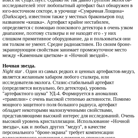
исследователей этот любопытный артефакт был обнаружен в
юго-восточном секторе, в урочище «Сумрачная Лощина»
(Darkscape), известном также у местных браконьеров под
названием «кишка». Артефакт крайне нестабилен,
определяется с помощью поискового детектора в очень узком
диапазоне, поэтому сталкеры и не находят его - у них
слишком примитивное оборудование, да и пользоваться они
им толком не умеют. Средне радиоактивен. По своим броне-
экранирующим свойствам занимает промежуточное место
между «Каменным цветком» и «Ночной звездой».
Ночная звезда.
Night star
. Один из самых редких и ценных артефактов-медуз,
является желанным хабаром любого сталкера, или
исследователя-эколога. Стазис-стабильный артефакт
(определяется визуально, без детектора), уровень
"артефактного шума" УД-4. Формируется в аномалиях
«трамплин» с очень высокой степенью активности. Помимо
мощного защитного поля большого радиуса, артефакт
обладает некоторыми малоизученными свойствами,
представляющими высокий интерес для исследований. Очень
высокий уровень кристаллизации. Использование «Ночной
звезды», как и любых других "медуз", в качестве
персонального "броне-экрана" требует компенсации
радиоактивного излучения с помощью специального