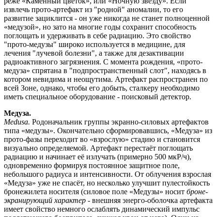
реже «Каменный цветок», или «Ночную звезду». Если
извлечь прото-артефакт из "родной" аномалии, то его
развитие зациклится - он уже никогда не станет полноценной
«медузой», но зато на многие годы сохранит способность
поглощать и удерживать в себе радиацию. Это свойство
"прото-медузы" широко используется в медицине, для
лечения "лучевой болезни", а также для дезактивации
радиоактивного загрязнения. С момента рождения, «прото-
медуза» спрятана в "подпространственный слот", находясь в
котором невидима и неощутима. Артефакт распространен по
всей Зоне, однако, чтобы его добыть, сталкеру необходимо
иметь специальное оборудование - поисковый детектор.
Медуза.
Medusa.
Родоначальник группы экранно-силовых артефактов
типа «медузы». Окончательно сформировавшись, «Медуза» из
прото-фазы переходит во «взрослую» стадию и становится
визуально определяемой. Артефакт перестаёт поглощать
радиацию и начинает её излучать (примерно 500 мкР/ч),
одновременно формируя постоянное защитное поле,
небольшого радиуса и интенсивности. От облучения взрослая
«Медуза» уже не спасёт, но несколько улучшит пулестойкость
бронежилета носителя (силовое поле «Медузы» носит
броне-
экранирующий характер
- внешняя энерго-оболочка артефакта
имеет свойство немного ослаблять динамический импульс