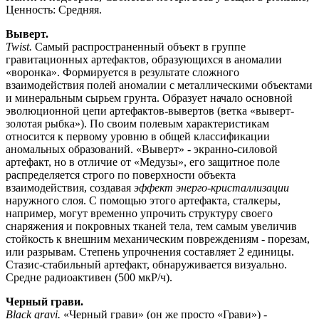
Ценность: Средняя.
Выверт.
Twist.
Самый распространенный объект в группе
гравитационных артефактов, образующихся в аномалии
«воронка». Формируется в результате сложного
взаимодействия полей аномалии с металлическими объектами
и минеральным сырьем грунта. Образует начало основной
эволюционной цепи артефактов-вывертов (ветка «выверт-
золотая рыбка»). По своим полевым характеристикам
относится к первому уровню в общей классификации
аномальных образований. «Выверт» - экранно-силовой
артефакт, но в отличие от «Медузы», его защитное поле
распределяется строго по поверхности объекта
взаимодействия, создавая
эффект энерго-кристаллизации
наружного слоя. С помощью этого артефакта, сталкеры,
например, могут временно упрочить структуру своего
снаряжения и покровных тканей тела, тем самым увеличив
стойкость к внешним механическим повреждениям - порезам,
или разрывам. Степень упрочнения составляет 2 единицы.
Стазис-стабильный артефакт, обнаруживается визуально.
Средне радиоактивен (500 мкР/ч).
Черный грави.
Black gravi.
«Черный грави» (он же просто «Грави») -