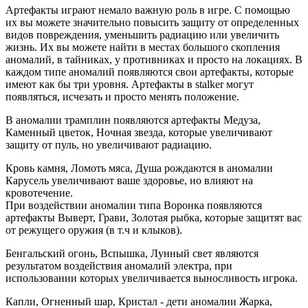
Артефакты играют немало важную роль в игре. С помощью
их вы можете значительно повысить защиту от определенных
видов повреждения, уменьшить радиацию или увеличить
жизнь. Их вы можете найти в местах большого скопления
аномалий, в тайниках, у противниках и просто на локациях. В
каждом типе аномалий появляются свои артефакты, которые
имеют как бы три уровня. Артефакты в stalker могут
появляться, исчезать и просто менять положение.
В аномалии трамплин появляются артефакты Медуза,
Каменный цветок, Ночная звезда, которые увеличивают
защиту от пуль, но увеличивают радиацию.
Кровь камня, Ломоть мяса, Душа рождаются в аномалии
Карусель увеличивают ваше здоровье, но влияют на
кровотечение.
При воздействии аномалии типа Воронка появляются
артефакты Выверт, Грави, Золотая рыбка, которые защитят вас
от режущего оружия (в т.ч и клыков).
Бенгальский огонь, Вспышка, Лунный свет являются
результатом воздействия аномалий электра, при
использовании которых увеличивается выносливость игрока.
Капли, Огненный шар, Кристал - дети аномалии Жарка,