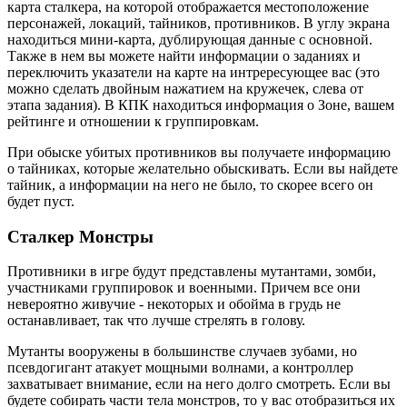
карта сталкера, на которой отображается местоположение
персонажей, локаций, тайников, противников. В углу экрана
находиться мини-карта, дублирующая данные с основной.
Также в нем вы можете найти информации о заданиях и
переключить указатели на карте на интрересующее вас (это
можно сделать двойным нажатием на кружечек, слева от
этапа задания). В КПК находиться информация о Зоне, вашем
рейтинге и отношении к группировкам.
При обыске убитых противников вы получаете информацию
о тайниках, которые желательно обыскивать. Если вы найдете
тайник, а информации на него не было, то скорее всего он
будет пуст.
Сталкер Монстры
Противники в игре будут представлены мутантами, зомби,
участниками группировок и военными. Причем все они
невероятно живучие - некоторых и обойма в грудь не
останавливает, так что лучше стрелять в голову.
Мутанты вооружены в большинстве случаев зубами, но
псевдогигант атакует мощными волнами, а контроллер
захватывает внимание, если на него долго смотреть. Если вы
будете собирать части тела монстров, то у вас отобразиться их