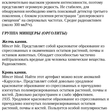
исключительно высоким уровнем интенсивности, поэтому
представляет огромную редкость. Не стабилен, для
обнаружения необходимо иметь поисковый детектор третьего
поколения, с блоком усиления регистрации "доплеровского
смещения" на сверхмалых частотах. Средне радиоактивен
(около 300 мкР/ч).
ГРУППА МИНЦЕРЫ (ОРГОЛИТЫ)
Желчь камня.
Mincer bile.
Представляет собой красноватое образование из
спрессованных и окаменевших остатков растений, почвы и
останков животных. Обладает способностью частично
нейтрализовать вредные для человека химические вещества.
Радиоактивен.
Кровь камня.
Mincer blood.
Найти этот артефакт можно возле аномалий
«Карусель». Представляет собой довольно уродливое
красноватое образование из спрессованных и причудливо
изогнутых полимеризированных остатков растений, почвы и
костей. Довольно распространен и слабо эффективен.
1935.
Уродливое красноватое образование из спрессованных и
причудливо изогнутых полимеризированных остатков
растений, почвы и костей. Пользуется особой популярностью