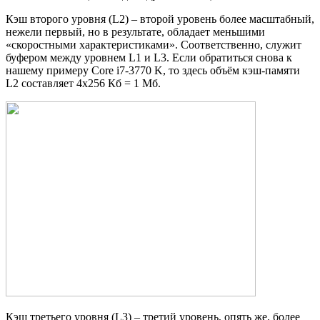
Кэш второго уровня (L2) – второй уровень более масштабный,
нежели первый, но в результате, обладает меньшими
«скоростными характеристиками». Соответственно, служит
буфером между уровнем L1 и L3. Если обратиться снова к
нашему примеру Core i7-3770 K, то здесь объём кэш-памяти
L2 составляет 4х256 Кб = 1 Мб.
Кэш третьего уровня (L3) – третий уровень, опять же, более