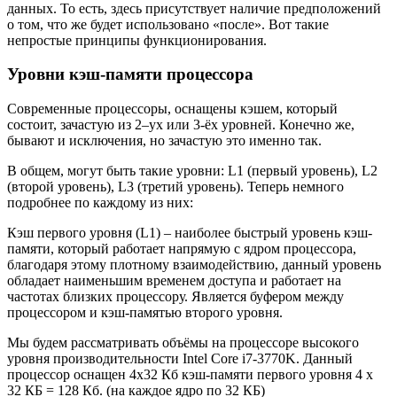
данных. То есть, здесь присутствует наличие предположений
о том, что же будет использовано «после». Вот такие
непростые принципы функционирования.
Уровни кэш-памяти процессора
Современные процессоры, оснащены кэшем, который
состоит, зачастую из 2–ух или 3-ёх уровней. Конечно же,
бывают и исключения, но зачастую это именно так.
В общем, могут быть такие уровни: L1 (первый уровень), L2
(второй уровень), L3 (третий уровень). Теперь немного
подробнее по каждому из них:
Кэш первого уровня (L1) – наиболее быстрый уровень кэш-
памяти, который работает напрямую с ядром процессора,
благодаря этому плотному взаимодействию, данный уровень
обладает наименьшим временем доступа и работает на
частотах близких процессору. Является буфером между
процессором и кэш-памятью второго уровня.
Мы будем рассматривать объёмы на процессоре высокого
уровня производительности Intel Core i7-3770K. Данный
процессор оснащен 4х32 Кб кэш-памяти первого уровня 4 x
32 КБ = 128 Кб. (на каждое ядро по 32 КБ)