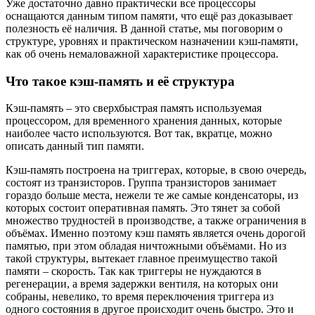
Уже достаточно давно практически все процессоры
оснащаются данным типом памяти, что ещё раз доказывает
полезность её наличия. В данной статье, мы поговорим о
структуре, уровнях и практическом назначении кэш-памяти,
как об очень немаловажной характеристике процессора.
Что такое кэш-память и её структура
Кэш-память – это сверхбыстрая память используемая
процессором, для временного хранения данных, которые
наиболее часто используются. Вот так, вкратце, можно
описать данный тип памяти.
Кэш-память построена на триггерах, которые, в свою очередь,
состоят из транзисторов. Группа транзисторов занимает
гораздо больше места, нежели те же самые конденсаторы, из
которых состоит оперативная память. Это тянет за собой
множество трудностей в производстве, а также ограничения в
объёмах. Именно поэтому кэш память является очень дорогой
памятью, при этом обладая ничтожными объёмами. Но из
такой структуры, вытекает главное преимущество такой
памяти – скорость. Так как триггеры не нуждаются в
регенерации, а время задержки вентиля, на которых они
собраны, невелико, то время переключения триггера из
одного состояния в другое происходит очень быстро. Это и