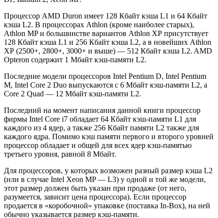
Процессор AMD Duron имеет 128 Кбайт кэша L1 и 64 Кбайт
кэша L2. В процессорах Athlon (кроме наиболее старых),
Athlon MP и большинстве вариантов Athlon ХР присутствует
128 Кбайт кэша L1 и 256 Кбайт кэша L2, а в новейших Athlon
ХР (2500+, 2800+, 3000+ и выше) — 512 Кбайт кэша L2. AMD
Opteron содержит 1 Мбайт кэш-памяти L2.
Последние модели процессоров Intel Pentium D, Intel Pentium
M, Intel Core 2 Duo выпускаются с 6 Мбайт кэш-памяти L2, a
Core 2 Quad — 12 Мбайт кэш-памяти L2.
Последний на момент написания данной книги процессор
фирмы Intel Core i7 обладает 64 Кбайт кэш-памяти L1 для
каждого из 4 ядер, а также 256 Кбайт памяти L2 также для
каждого ядра. Помимо кэш памяти первого и второго уровней
процессор обладает и общей для всех ядер кэш-памятью
третьего уровня, равной 8 Мбайт.
Для процессоров, у которых возможен разный размер кэша L2
(или в случае Intel Xeon MP — L3) у одной и той же модели,
этот размер должен быть указан при продаже (от него,
разумеется, зависит цена процессора). Если процессор
продается в «коробочной» упаковке (поставка In-Box), на ней
обычно указывается размер кэш-памяти.