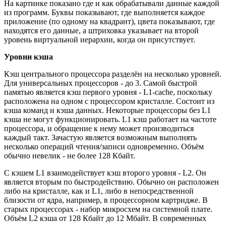
На картинке показано где и как обрабатывали данные каждой
из программ. Буквы показывают, где выполняется каждое
приложение (по одному на квадрант), цвета показывают, где
находятся его данные, а штриховка указывает на второй
уровень виртуальной иерархии, когда он присутствует.
Уровни кэша
Кэш центрального процессора разделён на несколько уровней.
Для универсальных процессоров - до 3. Самой быстрой
памятью является кэш первого уровня - L1-cache, поскольку
расположена на одном с процессором кристалле. Состоит из
кэша команд и кэша данных. Некоторые процессоры без L1
кэша не могут функционировать. L1 кэш работает на частоте
процессора, и обращение к нему может производиться
каждый такт. Зачастую является возможным выполнять
несколько операций чтения/записи одновременно. Объём
обычно невелик - не более 128 Кбайт.
С кэшем L1 взаимодействует кэш второго уровня - L2. Он
является вторым по быстродействию. Обычно он расположен
либо на кристалле, как и L1, либо в непосредственной
близости от ядра, например, в процессорном картридже. В
старых процессорах - набор микросхем на системной плате.
Объём L2 кэша от 128 Кбайт до 12 Мбайт. В современных