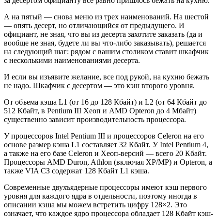
за десертом официанту все равно пришлось бежать на кухню.
А на пятый — снова меню из трех наименований. На шестой
— опять десерт, но отличающийся от предыдущего. И
официант, не зная, что вы из десерта захотите заказать (да и
вообще не зная, будете ли вы что-либо заказывать), решается
на следующий шаг: рядом с вашим столиком ставит шкафчик
с несколькими наименованиями десерта.
И если вы изъявите желание, все под рукой, на кухню бежать
не надо. Шкафчик с десертом — это кэш второго уровня.
От объема кэша L1 (от 16 до 128 Кбайт) и L2 (от 64 Кбайт до
512 Кбайт, в Pentium III Хеоп и AMD Opteron до 4 Мбайт)
существенно зависит производительность процессора.
У процессоров Intel Pentium III и процессоров Celeron на его
основе размер кэша L1 составляет 32 Кбайт. У Intel Pentium 4,
а также на его базе Celeron и Хеоп-версий — всего 20 Кбайт.
Процессоры AMD Duron, Athlon (включая ХР/МР) и Opteron, а
также VIA СЗ содержат 128 Кбайт L1 кэша.
Современные двухъядерные процессоры имеют кэш первого
уровня для каждого ядра в отдельности, поэтому иногда в
описании кэша мы можем встретить цифру 128×2. Это
означает, что каждое ядро процессора обладает 128 Кбайт кэш-