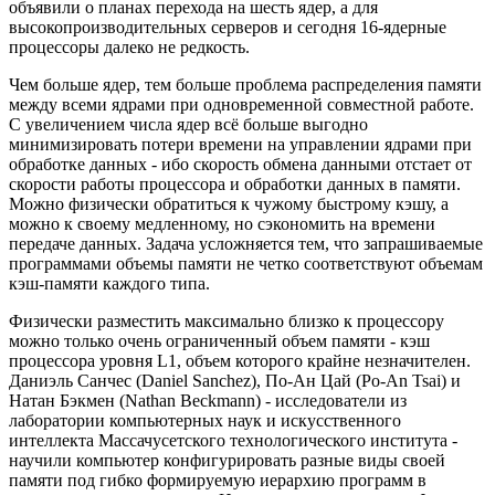
объявили о планах перехода на шесть ядер, а для
высокопроизводительных серверов и сегодня 16-ядерные
процессоры далеко не редкость.
Чем больше ядер, тем больше проблема распределения памяти
между всеми ядрами при одновременной совместной работе.
С увеличением числа ядер всё больше выгодно
минимизировать потери времени на управлении ядрами при
обработке данных - ибо скорость обмена данными отстает от
скорости работы процессора и обработки данных в памяти.
Можно физически обратиться к чужому быстрому кэшу, а
можно к своему медленному, но сэкономить на времени
передаче данных. Задача усложняется тем, что запрашиваемые
программами объемы памяти не четко соответствуют объемам
кэш-памяти каждого типа.
Физически разместить максимально близко к процессору
можно только очень ограниченный объем памяти - кэш
процесcора уровня L1, объем которого крайне незначителен.
Даниэль Санчес (Daniel Sanchez), По-Ан Цай (Po-An Tsai) и
Натан Бэкмен (Nathan Beckmann) - исследователи из
лаборатории компьютерных наук и искусственного
интеллекта Массачусетского технологического института -
научили компьютер конфигурировать разные виды своей
памяти под гибко формируемую иерархию программ в