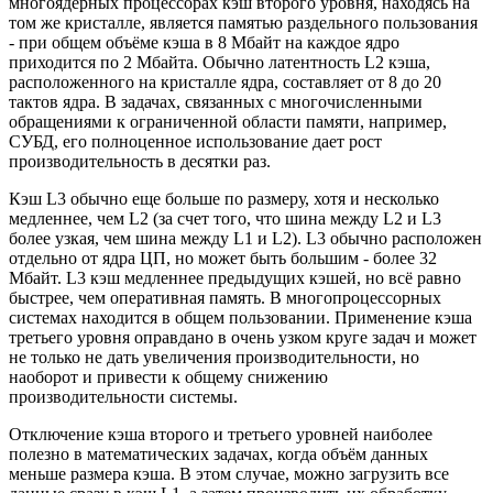
многоядерных процессорах кэш второго уровня, находясь на
том же кристалле, является памятью раздельного пользования
- при общем объёме кэша в 8 Мбайт на каждое ядро
приходится по 2 Мбайта. Обычно латентность L2 кэша,
расположенного на кристалле ядра, составляет от 8 до 20
тактов ядра. В задачах, связанных с многочисленными
обращениями к ограниченной области памяти, например,
СУБД, его полноценное использование дает рост
производительность в десятки раз.
Кэш L3 обычно еще больше по размеру, хотя и несколько
медленнее, чем L2 (за счет того, что шина между L2 и L3
более узкая, чем шина между L1 и L2). L3 обычно расположен
отдельно от ядра ЦП, но может быть большим - более 32
Мбайт. L3 кэш медленнее предыдущих кэшей, но всё равно
быстрее, чем оперативная память. В многопроцессорных
системах находится в общем пользовании. Применение кэша
третьего уровня оправдано в очень узком круге задач и может
не только не дать увеличения производительности, но
наоборот и привести к общему снижению
производительности системы.
Отключение кэша второго и третьего уровней наиболее
полезно в математических задачах, когда объём данных
меньше размера кэша. В этом случае, можно загрузить все