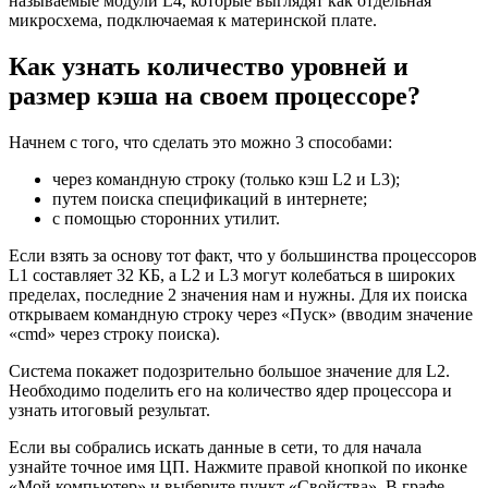
называемые модули L4, которые выглядят как отдельная
микросхема, подключаемая к материнской плате.
Как узнать количество уровней и
размер кэша на своем процессоре?
Начнем с того, что сделать это можно 3 способами:
через командную строку (только кэш L2 и L3);
путем поиска спецификаций в интернете;
с помощью сторонних утилит.
Если взять за основу тот факт, что у большинства процессоров
L1 составляет 32 КБ, а L2 и L3 могут колебаться в широких
пределах, последние 2 значения нам и нужны. Для их поиска
открываем командную строку через «Пуск» (вводим значение
«cmd» через строку поиска).
Система покажет подозрительно большое значение для L2.
Необходимо поделить его на количество ядер процессора и
узнать итоговый результат.
Если вы собрались искать данные в сети, то для начала
узнайте точное имя ЦП. Нажмите правой кнопкой по иконке
«Мой компьютер» и выберите пункт «Свойства». В графе