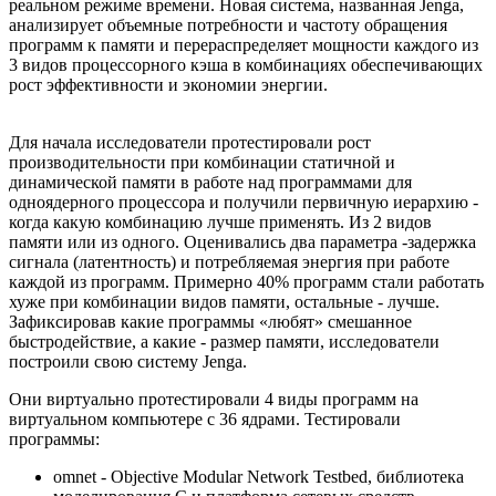
реальном режиме времени. Новая система, названная Jenga,
анализирует объемные потребности и частоту обращения
программ к памяти и перераспределяет мощности каждого из
3 видов процессорного кэша в комбинациях обеспечивающих
рост эффективности и экономии энергии.
Для начала исследователи протестировали рост
производительности при комбинации статичной и
динамической памяти в работе над программами для
одноядерного процессора и получили первичную иерархию -
когда какую комбинацию лучше применять. Из 2 видов
памяти или из одного. Оценивались два параметра -задержка
сигнала (латентность) и потребляемая энергия при работе
каждой из программ. Примерно 40% программ стали работать
хуже при комбинации видов памяти, остальные - лучше.
Зафиксировав какие программы «любят» смешанное
быстродействие, а какие - размер памяти, исследователи
построили свою систему Jenga.
Они виртуально протестировали 4 виды программ на
виртуальном компьютере с 36 ядрами. Тестировали
программы:
omnet - Objective Modular Network Testbed, библиотека