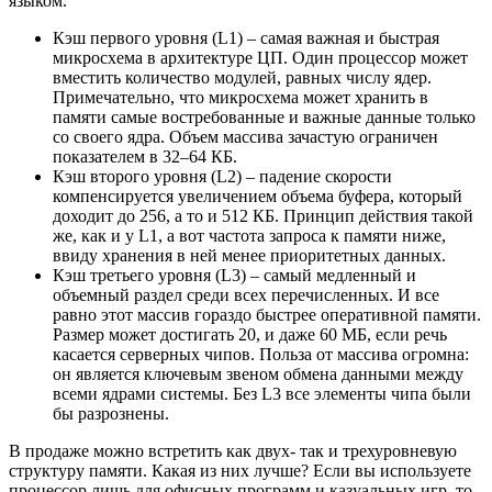
языком.
Кэш первого уровня (L1) – самая важная и быстрая
микросхема в архитектуре ЦП. Один процессор может
вместить количество модулей, равных числу ядер.
Примечательно, что микросхема может хранить в
памяти самые востребованные и важные данные только
со своего ядра. Объем массива зачастую ограничен
показателем в 32–64 КБ.
Кэш второго уровня (L2) – падение скорости
компенсируется увеличением объема буфера, который
доходит до 256, а то и 512 КБ. Принцип действия такой
же, как и у L1, а вот частота запроса к памяти ниже,
ввиду хранения в ней менее приоритетных данных.
Кэш третьего уровня (L3) – самый медленный и
объемный раздел среди всех перечисленных. И все
равно этот массив гораздо быстрее оперативной памяти.
Размер может достигать 20, и даже 60 МБ, если речь
касается серверных чипов. Польза от массива огромна:
он является ключевым звеном обмена данными между
всеми ядрами системы. Без L3 все элементы чипа были
бы разрознены.
В продаже можно встретить как двух- так и трехуровневую
структуру памяти. Какая из них лучше? Если вы используете
процессор лишь для офисных программ и казуальных игр, то