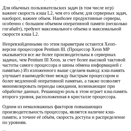
Для обычных пользовательских задач (в том числе игр)
важнее скорость кэша L2, чем его объем; для серверных задач,
наоборот, важнее объем. Наиболее продуктивные серверы,
особенно с большим объемом оперативной памяти (несколько
гигабайт), требуют максимального объема и максимальной
скорости кэша L2.
Непревзойденными по этим параметрам остаются Хеоп-
версии процессоров Pentium III. (Процессор Xeon MP
оказывается все же более производительны в серверных
задачах, чем Pentium III Xeon, за счет более высокой тактовой
частоты самого процессора и шины обмена информацией с
памятью.) Из изложенного выше сделаем вывод: кэш-память
улучшает взаимодействие между быстрым процессором и
более медленной оперативной памятью, а также позволяет
минимизировать периоды ожидания, возникающие при
обработке данных. Решающую роль в этом играет кэш-память
второго уровня, расположенная в кристалле процессора.
Одним из немаловажных факторов повышающих
производительность процессора, является наличие кэш-
памяти, а точнее её объём, скорость доступа и распределение
по уровням.