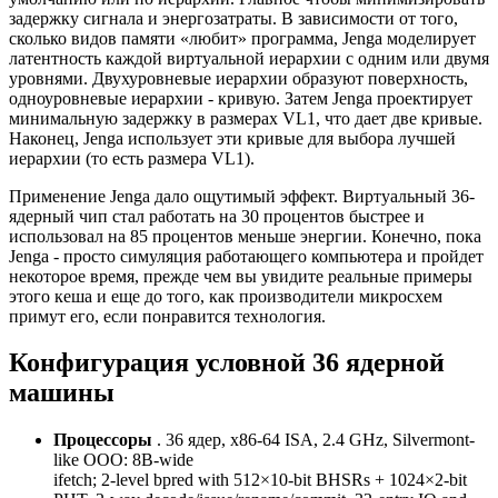
задержку сигнала и энергозатраты. В зависимости от того,
сколько видов памяти «любит» программа, Jenga моделирует
латентность каждой виртуальной иерархии с одним или двумя
уровнями. Двухуровневые иерархии образуют поверхность,
одноуровневые иерархии - кривую. Затем Jenga проектирует
минимальную задержку в размерах VL1, что дает две кривые.
Наконец, Jenga использует эти кривые для выбора лучшей
иерархии (то есть размера VL1).
Применение Jenga дало ощутимый эффект. Виртуальный 36-
ядерный чип стал работать на 30 процентов быстрее и
использовал на 85 процентов меньше энергии. Конечно, пока
Jenga - просто симуляция работающего компьютера и пройдет
некоторое время, прежде чем вы увидите реальные примеры
этого кеша и еще до того, как производители микросхем
примут его, если понравится технология.
Конфигурация условной 36 ядерной
машины
Процессоры
. 36 ядер, x86-64 ISA, 2.4 GHz, Silvermont-
like OOO: 8B-wide
ifetch; 2-level bpred with 512×10-bit BHSRs + 1024×2-bit