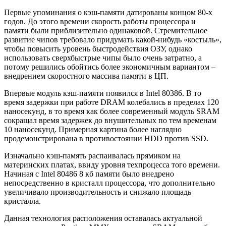
Первые упоминания о кэш-памяти датированы концом 80‑х
годов. До этого времени скорость работы процессора и
памяти были приблизительно одинаковой. Стремительное
развитие чипов требовало придумать какой-нибудь «костыль»,
чтобы повысить уровень быстродействия ОЗУ, однако
использовать сверхбыстрые чипы было очень затратно, а
потому решились обойтись более экономичным вариантом –
внедрением скоростного массива памяти в ЦП.
Впервые модуль кэш-памяти появился в Intel 80386. В то
время задержки при работе DRAM колебались в пределах 120
наносекунд, в то время как более современный модуль SRAM
сокращал время задержек до внушительных по тем временам
10 наносекунд. Примерная картина более наглядно
продемонстрирована в противостоянии HDD против SSD.
Изначально кэш-память распаивалась прямиком на
материнских платах, ввиду уровня техпроцесса того времени.
Начиная с Intel 80486 8 кб памяти было внедрено
непосредственно в кристалл процессора, что дополнительно
увеличивало производительность и снижало площадь
кристалла.
Данная технология расположения оставалась актуальной