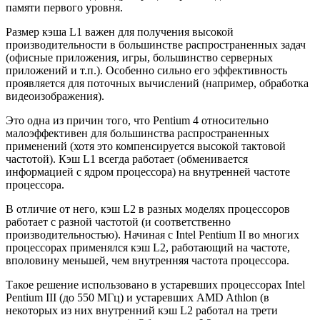
памяти первого уровня.
Размер кэша L1 важен для получения высокой
производительности в большинстве распространенных задач
(офисные приложения, игры, большинство серверных
приложений и т.п.). Особенно сильно его эффективность
проявляется для поточных вычислений (например, обработка
видеоизображения).
Это одна из причин того, что Pentium 4 относительно
малоэффективен для большинства распространенных
применений (хотя это компенсируется высокой тактовой
частотой). Кэш L1 всегда работает (обменивается
информацией с ядром процессора) на внутренней частоте
процессора.
В отличие от него, кэш L2 в разных моделях процессоров
работает с разной частотой (и соответственно
производительностью). Начиная с Intel Pentium II во многих
процессорах применялся кэш L2, работающий на частоте,
вполовину меньшей, чем внутренняя частота процессора.
Такое решение использовано в устаревших процессорах Intel
Pentium III (до 550 МГц) и устаревших AMD Athlon (в
некоторых из них внутренний кэш L2 работал на трети