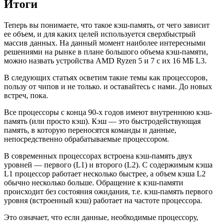
Итоги
Теперь вы понимаете, что такое кэш-память, от чего зависит
ее объем, и для каких целей используется сверхбыстрый
массив данных. На данный момент наиболее интересными
решениями на рынке в плане большого объема кэш-памяти,
можно назвать устройства AMD Ryzen 5 и 7 с их 16 МБ L3.
В следующих статьях осветим такие темы как процессоров,
пользу от чипов и не только. и оставайтесь с нами. До новых
встреч, пока.
Все процессоры с конца 90-х годов имеют внутреннюю кэш-
память (или просто кэш). Кэш — это быстродействующая
память, в которую переносятся команды и данные,
непосредственно обрабатываемые процессором.
В современных процессорах встроена кэш-память двух
уровней — первого (L1) и второго (L2). С содержимым кэша
L1 процессор работает несколько быстрее, а объем кэша L2
обычно несколько больше. Обращение к кэш-памяти
происходит без состояния ожидания, т.е. кэш-память первого
уровня (встроенный кэш) работает на частоте процессора.
Это означает, что если данные, необходимые процессору,