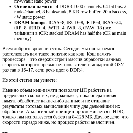
mW/vault static power
Основная память
. 4 DDR3-1600 channels, 64-bit bus, 2
ranks/channel, 8 banks/rank, 8 KB row buffer; 20 nJ/access,
4W static power
DRAM timings
. tCAS=8, tRCD=8, tRTP=4, tRAS=24,
tRP=8, tRRD=4, tWTR=4, tWR=8, tFAW=18 (все
тайминги в tCK; stacked DRAM has half the tCK as main
memory)
Всем доброго времени суток. Сегодня мы постараемся
растолковать вам такое понятие как кэш. Кэш память
процессора – это сверхбыстрый массив обработки данных,
скорость которого превышает показатели стандартной ОЗУ
раз так в 16–17, если речь идет о DDR4.
Из этой статьи вы узнаете:
Именно объем кэш-памяти позволяет ЦП работать на
предельных скоростях, не дожидаясь, пока оперативная
память обработает какие-либо данные и не отправит
результаты готовых вычислений чипу для дальнейшей их
обработки. Аналогичный принцип прослеживается в HDD,
только там используется буфер на 8–128 МБ. Другое дело, что
скорости гораздо ниже, но процесс работы аналогичен.