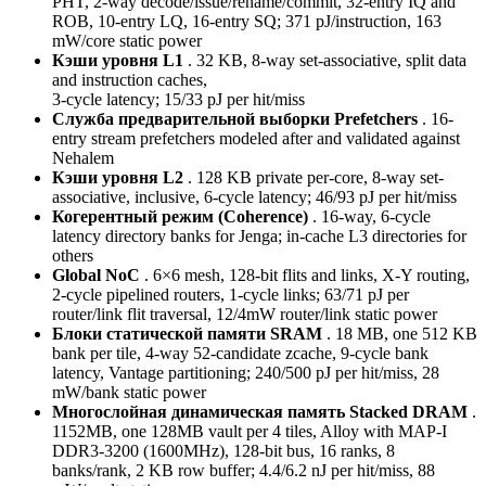
PHT, 2-way decode/issue/rename/commit, 32-entry IQ and
ROB, 10-entry LQ, 16-entry SQ; 371 pJ/instruction, 163
mW/core static power
Кэши уровня L1
. 32 KB, 8-way set-associative, split data
and instruction caches,
3-cycle latency; 15/33 pJ per hit/miss
Служба предварительной выборки Prefetchers
. 16-
entry stream prefetchers modeled after and validated against
Nehalem
Кэши уровня L2
. 128 KB private per-core, 8-way set-
associative, inclusive, 6-cycle latency; 46/93 pJ per hit/miss
Когерентный режим (Coherence)
. 16-way, 6-cycle
latency directory banks for Jenga; in-cache L3 directories for
others
Global NoC
. 6×6 mesh, 128-bit flits and links, X-Y routing,
2-cycle pipelined routers, 1-cycle links; 63/71 pJ per
router/link flit traversal, 12/4mW router/link static power
Блоки статической памяти SRAM
. 18 MB, one 512 KB
bank per tile, 4-way 52-candidate zcache, 9-cycle bank
latency, Vantage partitioning; 240/500 pJ per hit/miss, 28
mW/bank static power
Многослойная динамическая память Stacked DRAM
.
1152MB, one 128MB vault per 4 tiles, Alloy with MAP-I
DDR3-3200 (1600MHz), 128-bit bus, 16 ranks, 8
banks/rank, 2 KB row buffer; 4.4/6.2 nJ per hit/miss, 88