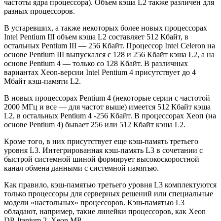
частоты ядра процессора). Объем кэша L2 также различен для
разных процессоров.
В устаревших, а также некоторых более новых процессорах
Intel Pentium III объем кэша L2 составляет 512 Кбайт, в
остальных Pentium III — 256 Кбайт. Процессор Intel Celeron на
основе Pentium III выпускался с 128 и 256 Кбайт кэша L2, а на
основе Pentium 4 — только со 128 Кбайт. В различных
вариантах Xeon-версии Intel Pentium 4 присутствует до 4
Мбайт кэш-памяти L2.
В новых процессорах Pentium 4 (некоторые серии с частотой
2000 МГц и все — для частот выше) имеется 512 Кбайт кэша
L2, в остальных Pentium 4 -256 Кбайт. В процессорах Хеоп (на
основе Pentium 4) бывает 256 или 512 Кбайт кэша L2.
Кроме того, в них присутствует еще кэш-память третьего
уровня L3. Интегрированная кэш-память L3 в сочетании с
быстрой системной шиной формирует высокоскоростной
канал обмена данными с системной памятью.
Как правило, кэш-памятью третьего уровня L3 комплектуются
только процессоры для серверных решений или специальные
модели «настольных» процессоров. Кэш-памятью L3
обладают, например, такие линейки процессоров, как Xeon
DP, Itanium 2, Xeon MP.