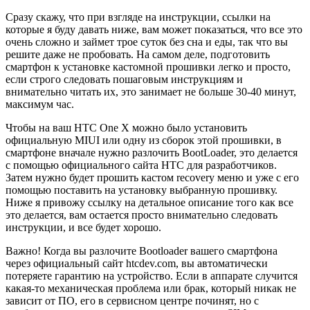
Сразу скажу, что при взгляде на инструкции, ссылки на
которые я буду давать ниже, вам может показаться, что все это
очень сложно и займет трое суток без сна и еды, так что вы
решите даже не пробовать. На самом деле, подготовить
смартфон к установке кастомной прошивки легко и просто,
если строго следовать пошаговым инструкциям и
внимательно читать их, это занимает не больше 30-40 минут,
максимум час.
Чтобы на ваш HTC One X можно было установить
официальную MIUI или одну из сборок этой прошивки, в
смартфоне вначале нужно разлочить BootLoader, это делается
с помощью официального сайта HTC для разработчиков.
Затем нужно будет прошить кастом recovery меню и уже с его
помощью поставить на установку выбранную прошивку.
Ниже я привожу ссылку на детальное описание того как все
это делается, вам остается просто внимательно следовать
инструкции, и все будет хорошо.
Важно! Когда вы разлочите Bootloader вашего смартфона
через официальный сайт htcdev.com, вы автоматически
потеряете гарантию на устройство. Если в аппарате случится
какая-то механическая проблема или брак, который никак не
зависит от ПО, его в сервисном центре починят, но с