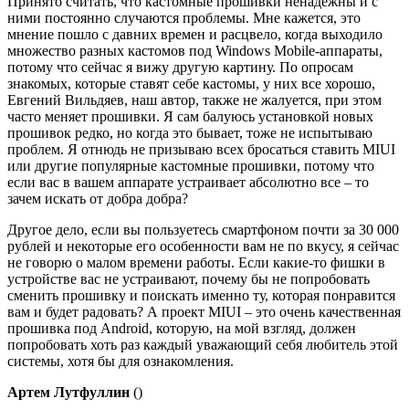
Принято считать, что кастомные прошивки ненадежны и с
ними постоянно случаются проблемы. Мне кажется, это
мнение пошло с давних времен и расцвело, когда выходило
множество разных кастомов под Windows Mobile-аппараты,
потому что сейчас я вижу другую картину. По опросам
знакомых, которые ставят себе кастомы, у них все хорошо,
Евгений Вильдяев, наш автор, также не жалуется, при этом
часто меняет прошивки. Я сам балуюсь установкой новых
прошивок редко, но когда это бывает, тоже не испытываю
проблем. Я отнюдь не призываю всех бросаться ставить MIUI
или другие популярные кастомные прошивки, потому что
если вас в вашем аппарате устраивает абсолютно все – то
зачем искать от добра добра?
Другое дело, если вы пользуетесь смартфоном почти за 30 000
рублей и некоторые его особенности вам не по вкусу, я сейчас
не говорю о малом времени работы. Если какие-то фишки в
устройстве вас не устраивают, почему бы не попробовать
сменить прошивку и поискать именно ту, которая понравится
вам и будет радовать? А проект MIUI – это очень качественная
прошивка под Android, которую, на мой взгляд, должен
попробовать хоть раз каждый уважающий себя любитель этой
системы, хотя бы для ознакомления.
Артем Лутфуллин
()