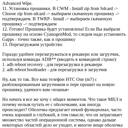
Advanced Wipe.
11. Установка прошивки. В CWM - Install zip from Sdcard ->
Choose zip from sdcard -> выбираем скачанную прошивку ->
подтверждаем. В TWRP - Install -> выбираем скачанную
прошивку -> подтверждаем
12. Готово! Прошивка будет установлена! Если Вы выбрали
прошивку на основе CyanogenMod, то следом надо установить
Gapps - точно также, как и прошивку
13. Перезагружаем устройство
Гораздо удобнее перезагружаться в рекавери или загрузчик,
используя команды ADB** (вводить в командной строке):
1. adb reboot recovery - для перезагрузки в рекавери
2. adb reboot bootloader - для перезагрузки в загрузчик
Ну, как то так. Все ваш телефон HTC One (m7) с
разблокированным загрузчиком и пере прошит на новую
прошивку, удачного вам «юзанья»
Но начать я все же хочу с общих моментов. Что такое MIUI и
почему нельзя путать ее с оболочками, как иногда
происходит? Оболочка предлагает некий функционал, часто
очень хороший и глубокий, в том смысле, что он затрагивает
множество частей операционной системы, однако дальше
некоторых областей дело не уходит, и многие вещи оболочка