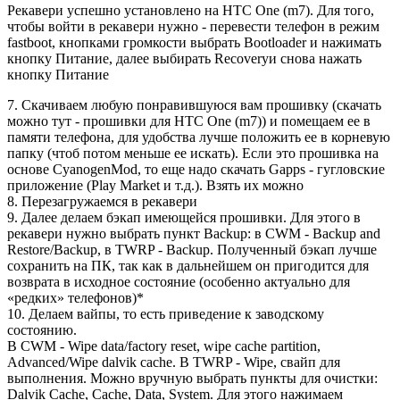
Рекавери успешно установлено на HTC One (m7). Для того,
чтобы войти в рекавери нужно - перевести телефон в режим
fastboot, кнопками громкости выбрать Bootloader и нажимать
кнопку Питание, далее выбирать Recoveryи снова нажать
кнопку Питание
7. Скачиваем любую понравившуюся вам прошивку (скачать
можно тут - прошивки для HTC One (m7)) и помещаем ее в
памяти телефона, для удобства лучше положить ее в корневую
папку (чтоб потом меньше ее искать). Если это прошивка на
основе CyanogenMod, то еще надо скачать Gapps - гугловские
приложение (Play Market и т.д.). Взять их можно
8. Перезагружаемся в рекавери
9. Далее делаем бэкап имеющейся прошивки. Для этого в
рекавери нужно выбрать пункт Backup: в CWM - Backup and
Restore/Backup, в TWRP - Backup. Полученный бэкап лучше
сохранить на ПК, так как в дальнейшем он пригодится для
возврата в исходное состояние (особенно актуально для
«редких» телефонов)*
10. Делаем вайпы, то есть приведение к заводскому
состоянию.
В CWM - Wipe data/factory reset, wipe cache partition,
Advanced/Wipe dalvik cache. В TWRP - Wipe, свайп для
выполнения. Можно вручную выбрать пункты для очистки:
Dalvik Cache, Cache, Data, System. Для этого нажимаем