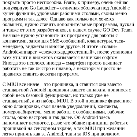
покрыть просто неспособна. Взять, к примеру, очень сейчас
популярную Go Launcher – отличная оболочка под Android с
кучей функций, удобными рабочими столами, своим меню
программ и так далее. Однако как только вам хочется
большего, нужно ставить дополнительные программы, пускай
и также от этих разработчиков, в нашем случае GO Dev Team.
Вначале нужно установить их программу для работы с
контактами, затем для SMS-сообщений, клавиатуры, таск-
менеджер, виджеты и многое другое. В итоге «голый»
Android-аппарат, «свежеотхардресетенный», после установки
всех утилит и виджетов оказывается напичкан софтом.
Иногда это неплохо, иногда – смартфон просто начинает
работать не так быстро и плавно, а некоторым просто не
нравится ставить десятки программ.
С MIUI все иначе – это прошивка, и ставится она вместо
стандартной Android прошивки вашего аппарата, привнося с
собой весь базовый функционал, но только уже не
стандартный, а из набора MIUI. В этой прошивке фирменное
окно блокировки, своя панель уведомлений, контакты,
номеронабиратель, меню работы с сообщениями, рабочие
столы, окно настроек и так далее. Об Android здесь
напоминает немногое, разве что общие принципы работы с
прошивкой на сенсорном экране, а так MIUI при желании
легко принять как за Android, так и за iOS при должном