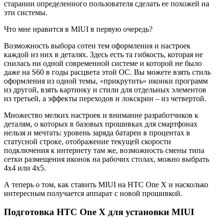
старании определенного пользователя сделать ее похожей на
эти системы.
Что мне нравится в MIUI в первую очередь?
Возможность выбора сотен тем оформления и настроек
каждой из них в деталях. Здесь есть та гибкость, которая не
снилась ни одной современной системе и которой не было
даже на S60 в годы расцвета этой ОС. Вы можете взять стиль
оформления из одной темы, «прикрутить» иконки программ
из другой, взять картинку и стили для отдельных элементов
из третьей, а эффекты переходов и локскрин – из четвертой.
Множество мелких настроек и внимание разработчиков к
деталям, о которых в базовых прошивках для смартфонах
нельзя и мечтать: уровень заряда батареи в процентах в
статусной строке, отображение текущей скорости
подключения к интернету там же, возможность смены типа
сетки размещения иконок на рабочих столах, можно выбрать
4x4 или 4x5.
А теперь о том, как ставить MIUI на HTC One X и насколько
интересным получается аппарат с новой прошивкой.
Подготовка HTC One X для установки MIUI