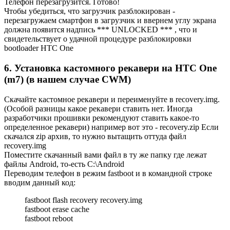
Телефон перезагрузится. Готово!
Чтобы убедиться, что загрузчик разблокирован -
перезагружаем смартфон в загрузчик и ввернем углу экрана
должна появится надпись *** UNLOCKED *** , что и
свидетельствует о удачной процедуре разблокировки
bootloader HTC One
6. Установка кастомного рекавери на HTC One
(m7) (в нашем случае CWM)
Скачайте кастомное рекавери и переименуйте в recovery.img.
(Особой разницы какое рекавери ставить нет. Иногда
разработчики прошивки рекомендуют ставить какое-то
определенное рекавери) например вот это - recovery.zip Если
скачался zip архив, то нужно вытащить оттуда файл
recovery.img
Поместите скачанный вами файл в ту же папку где лежат
файлы Android, то-есть C:\Android
Переводим телефон в режим fastboot и в командной строке
вводим данный код:
fastboot flash recovery recovery.img
fastboot erase cache
fastboot reboot