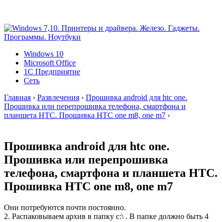
Windows 10
Microsoft Office
1C Предприятие
Сеть
Главная
›
Развлечения
›
Прошивка android для htc one.
Прошивка или перепрошивка телефона, смартфона и
планшета HTC. Прошивка HTC one m8, one m7
›
Прошивка android для htc one.
Прошивка или перепрошивка
телефона, смартфона и планшета HTC.
Прошивка HTC one m8, one m7
Они потребуются почти постоянно.
2. Распаковываем архив в папку c:\ . В папке должно быть 4