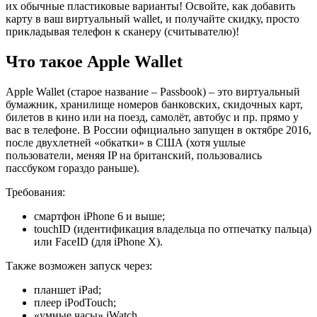
их обычные пластиковые варианты! Освойте, как добавить
карту в ваш виртуальный wallet, и получайте скидку, просто
прикладывая телефон к сканеру (считывателю)!
Что такое Apple Wallet
Apple Wallet (старое название – Passbook) – это виртуальный
бумажник, хранилище номеров банковских, скидочных карт,
билетов в кино или на поезд, самолёт, автобус и пр. прямо у
вас в телефоне. В России официально запущен в октябре 2016,
после двухлетней «обкатки» в США (хотя ушлые
пользователи, меняя IP на британский, пользовались
пассбуком гораздо раньше).
Требования:
смартфон iPhone 6 и выше;
touchID (идентификация владельца по отпечатку пальца)
или FaceID (для iPhone X).
Также возможен запуск через:
планшет iPad;
плеер iPodTouch;
«умные часы» iWatch.