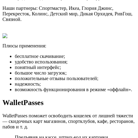
Наши партнеры: Спортмастер, Икеа, Глория Джинс,
Перекресток, Колинс, Детский мир, Дикая Орхидея, РивГош,
Связной.
Плюсы применения:
бесплатное скачивание;
удобство использования;
понятный интерфейс;
большое число загрузок;
положительные отзывы пользователей;
надежность;
возможность функционирования в режиме «оффлайн».
WalletPasses
WalletPasses поможет освободить кошелек от лишней тяжести
— скидочных карт магазинов, спортклубов, кафе, ресторанов,
пабов и т. д.
Предъявив на кассе, штрих-код их карточки,