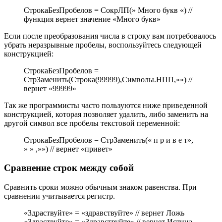
СтрокаБезПробелов = СокрЛП(» Много букв «) //
функция вернет значение «Много букв»
Если после преобразования числа в строку вам потребовалось
убрать неразрывные пробелы, воспользуйтесь следующей
конструкцией:
СтрокаБезПробелов =
СтрЗаменить(Строка(99999),Символы.НПП,»») //
вернет «99999»
Так же программисты часто пользуются ниже приведенной
конструкцией, которая позволяет удалить, либо заменить на
другой символ все пробелы текстовой переменной:
СтрокаБезПробелов = СтрЗаменить(« п р и в е т»,
» » ,»») // вернет «привет»
Сравнение строк между собой
Сравнить сроки можно обычным знаком равенства. При
сравнении учитывается регистр.
«Здраствуйте» = «здравствуйте» // вернет Ложь
«Здраствуйте» = «Здравствуйте» // вернет Истина