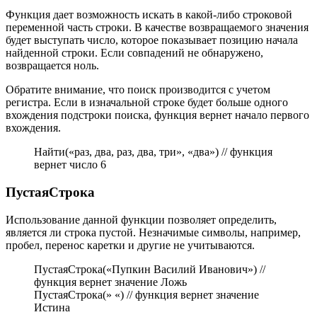
Функция дает возможность искать в какой-либо строковой
переменной часть строки. В качестве возвращаемого значения
будет выступать число, которое показывает позицию начала
найденной строки. Если совпадений не обнаружено,
возвращается ноль.
Обратите внимание, что поиск производится с учетом
регистра. Если в изначальной строке будет больше одного
вхождения подстроки поиска, функция вернет начало первого
вхождения.
Найти(«раз, два, раз, два, три», «два») // функция
вернет число 6
ПустаяСтрока
Использование данной функции позволяет определить,
является ли строка пустой. Незначимые символы, например,
пробел, перенос каретки и другие не учитываются.
ПустаяСтрока(«Пупкин Василий Иванович») //
функция вернет значение Ложь
ПустаяСтрока(» «) // функция вернет значение
Истина