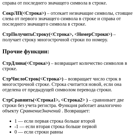
справа от последнего значащего символа в строке.
СокрЛП(<Строка>)
– отсекает незначащие символы, стоящие
слева от первого значащего символа в строке и справа от
последнего значащего символа в строке.
СтрПолучитьСтроку(<Строка>, <НомерСтроки>)
–
получает строку многострочной строки по номеру.
Прочие функции:
СтрДлина(<Строка>)
– возвращает количество символов в
строке.
СтрЧислоСтрок(<Строка>)
– возвращает число строк в
многострочной строке. Строка считается новой, если она
отделена от предыдущей символом перевода строки.
СтрСравнить(<Строка1>,
<Строка2>
)
– сравнивает две
строки без учета регистра. Функция работает аналогично
объекту
СравнениеЗначений
. Возвращает:
1 — если первая строка больше второй
-1 — если вторая строка больше первой
0 — если строки равны