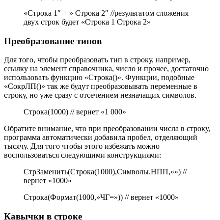
«Строка 1″ + » Строка 2″ //результатом сложения
двух строк будет «Строка 1 Строка 2»
Преобразование типов
Для того, чтобы преобразовать тип в строку, например,
ссылку на элемент справочника, число и прочее, достаточно
использовать функцию «Строка()». Функции, подобные
«СокрЛП()» так же будут преобразовывать переменные в
строку, но уже сразу с отсечением незначащих символов.
Строка(1000) // вернет «1 000»
Обратите внимание, что при преобразовании числа в строку,
программа автоматически добавила пробел, отделяющий
тысячу. Для того чтобы этого избежать можно
воспользоваться следующими конструкциями:
СтрЗаменить(Строка(1000),Символы.НПП,»») //
вернет «1000»
Строка(Формат(1000,»ЧГ=»)) // вернет «1000»
Кавычки в строке