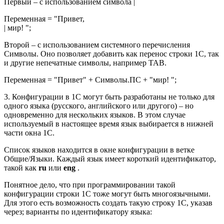
Первый – с использованием символа |
Переменная = "Привет,
| мир! ";
Второй – с использованием системного перечисления
Символы. Оно позволяет добавить как перенос строки 1С, так
и другие непечатные символы, например TAB.
Переменная = "Привет" + Символы.ПС + "мир! ";
3. Конфигурации в 1С могут быть разработаны не только для
одного языка (русского, английского или другого) – но
одновременно для нескольких языков. В этом случае
используемый в настоящее время язык выбирается в нижней
части окна 1С.
Список языков находится в окне конфигурации в ветке
Общие/Языки. Каждый язык имеет короткий идентификатор,
такой как
ru
или
eng
.
Понятное дело, что при программировании такой
конфигурации строки 1С тоже могут быть многоязычными.
Для этого есть возможность создать такую строку 1С, указав
через; варианты по идентификатору языка: