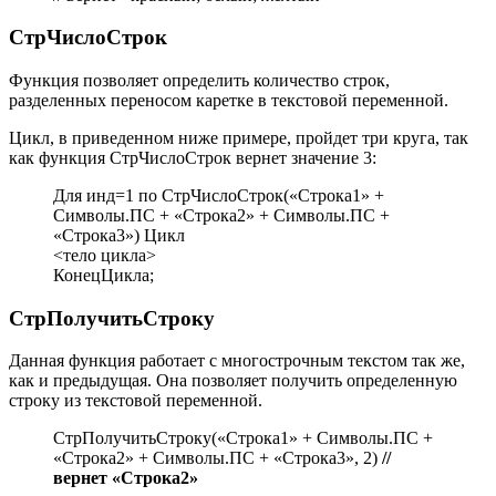
СтрЧислоСтрок
Функция позволяет определить количество строк,
разделенных переносом каретке в текстовой переменной.
Цикл, в приведенном ниже примере, пройдет три круга, так
как функция СтрЧислоСтрок вернет значение 3:
Для инд=1 по СтрЧислоСтрок(«Строка1» +
Символы.ПС + «Строка2» + Символы.ПС +
«Строка3») Цикл
<тело цикла>
КонецЦикла;
СтрПолучитьСтроку
Данная функция работает с многострочным текстом так же,
как и предыдущая. Она позволяет получить определенную
строку из текстовой переменной.
СтрПолучитьСтроку(«Строка1» + Символы.ПС +
«Строка2» + Символы.ПС + «Строка3», 2)
//
вернет «Строка2»