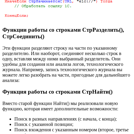
Функции работы со строками СтрРазделить(),
СтрСоединить()
Эти функции разделяют строку на части по указанному
разделителю. Или наоборот, соединяют несколько строк в
одну, вставляя между ними выбранный разделитель. Они
удобны для создания или анализа логов, технологического
журнала. Например, запись технологического журнала вы
можете легко разобрать на части, пригодные для дальнейшего
анализа:
Функция работы со строками СтрНайти()
Вместо старой функции Найти() мы реализовали новую
функцию, которая имеет дополнительные возможности:
Поиск в разных направлениях (с начала, с конца);
Поиск с указанной позиции;
Поиск вхождения с указанным номером (второе, третье