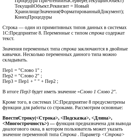
Процедура ПриЧтенииНаСервере(ТекущийОбъект)
ТекущийОбъект.Реквизит = Новый
ХранилищеЗначения(ФорматированныйДокумент);
КонецПроцедуры
Строка — один из примитивных типов данных в системах
1С:Предприятие 8. Переменные с типом
строка
содержат
текст.
Значения переменных типа
строка
заключаются в двойные
кавычки. Несколько переменных данного типа можно
складывать.
Пер1 = "Слово 1" ;
Пер2 = "Слово 2" ;
Пер3 = Пер1 + " " + Пер2 ;
В итоге
Пер3
будет иметь значение «
Слово 1 Слово 2″.
Кроме того, в системах 1С:Предприятие 8 предусмотрены
функции для работы со строками. Рассмотрим основные:
ВвестиСтроку(<Строка>, <Подсказка>, <Длина>,
<Многострочность>) —
функция предназначена для вывода
диалогового окна, в котором пользователь может указать
значение переменной типа
Строка
. Параметр
<Строка>