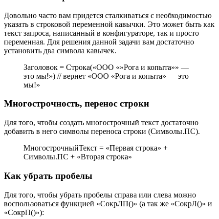
Довольно часто вам придется сталкиваться с необходимостью
указать в строковой переменной кавычки. Это может быть как
текст запроса, написанный в конфигураторе, так и просто
переменная. Для решения данной задачи вам достаточно
установить два символа кавычек.
Заголовок = Строка(«ООО «»Рога и копыта»» —
это мы!») // вернет «ООО «Рога и копыта» — это
мы!»
Многострочность, перенос строки
Для того, чтобы создать многострочный текст достаточно
добавить в него символы переноса строки (Символы.ПС).
МногострочныйТекст = «Первая строка» +
Символы.ПС + «Вторая строка»
Как убрать пробелы
Для того, чтобы убрать пробелы справа или слева можно
воспользоваться функцией «СокрЛП()» (а так же «СокрЛ()» и
«СокрП()»):