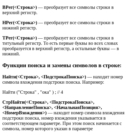
ВРег(<Строка>)
— преобразует все символы строки в
верхний регистр.
НРег(<Строка>)
— преобразует все символы строки в
нижний регистр.
ТРег(<Строка>)
— преобразует все символы строки в
титульный регистр. То есть первые буквы во всех словах
преобразуется в верхний регистр, а остальные буквы — в
нижний.
Функции поиска и замены символов в строке:
Найти(<Строка>, <ПодстрокаПоиска>)
— находит номер
символа вхождения подстроки поиска. Например:
Найти ("Строка" , "ока" ) ; // 4
СтрНайти(<Строка>, <ПодстрокаПоиска>,
<НаправлениеПоиска>, <НачальнаяПозиция>,
<НомерВхождения>)
— находит номер символа вхождения
подстроки поиска, номер вхождения указывается в
соответствующем параметре. При этом поиск начинается с
символа, номер которого указан в параметре