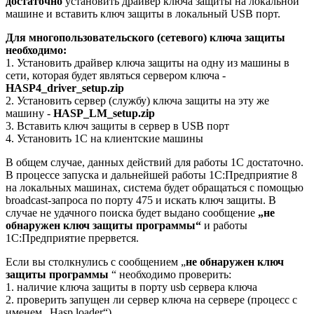
достаточно
установить драйвер ключа защиты на локальной
машине и вставить ключ защиты в локальный USB порт.
Для многопользовательского (сетевого) ключа защиты
необходимо:
1. Установить драйвер ключа защиты на одну из машины в
сети, которая будет являться сервером ключа -
HASP4_driver_setup.zip
2. Установить сервер (службу) ключа защиты на эту же
машину -
HASP_LM_setup.zip
3. Вставить ключ защиты в сервер в USB порт
4. Установить 1С на клиентские машины
В общем случае, данных действий для работы 1С достаточно.
В процессе запуска и дальнейшей работы 1С:Предприятие 8
на локальных машинах, система будет обращаться с помощью
broadcast-запроса по порту 475 и искать ключ защиты. В
случае не удачного поиска будет выдано сообщение
„не
обнаружен ключ защиты программы“
и работы
1С:Предприятие прервется.
Если вы столкнулись с сообщением „
не обнаружен ключ
защиты программы
“ необходимо проверить:
1. наличие ключа защиты в порту usb сервера ключа
2. проверить запущен ли сервер ключа на сервере (процесс с
именем „Hasp loader“)