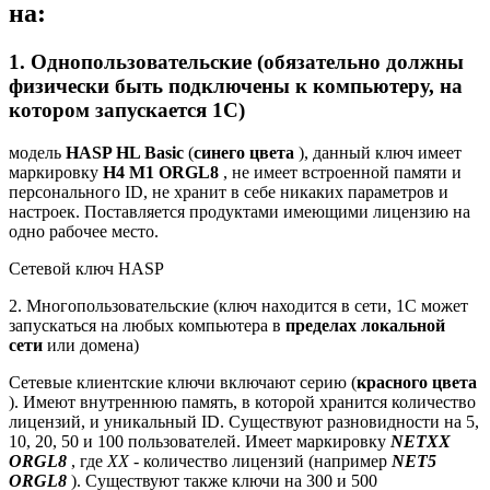
на:
1. Однопользовательские (обязательно должны
физически быть подключены к компьютеру, на
котором запускается 1С)
модель
HASP HL Basic
(
синего цвета
), данный ключ имеет
маркировку
H4 M1 ORGL8
, не имеет встроенной памяти и
персонального ID, не хранит в себе никаких параметров и
настроек. Поставляется продуктами имеющими лицензию на
одно рабочее место.
Сетевой ключ HASP
2. Многопользовательские (ключ находится в сети, 1С может
запускаться на любых компьютера в
пределах локальной
сети
или домена)
Сетевые клиентские ключи включают серию (
красного цвета
). Имеют внутреннюю память, в которой хранится количество
лицензий, и уникальный ID. Существуют разновидности на 5,
10, 20, 50 и 100 пользователей. Имеет маркировку
NETXX
ORGL8
, где
ХX
- количество лицензий (например
NET5
ORGL8
). Существуют также ключи на 300 и 500