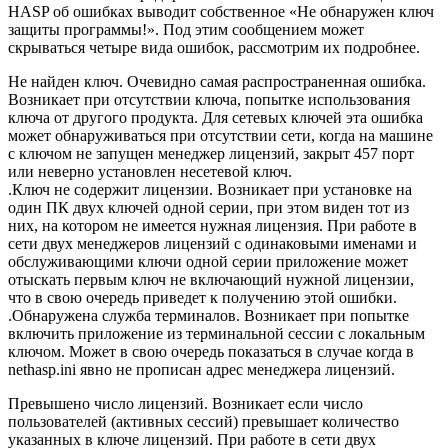
HASP об ошибках выводит собственное «Не обнаружен ключ
защиты программы!». Под этим сообщением может
скрываться четыре вида ошибок, рассмотрим их подробнее.
Не найден ключ. Очевидно самая распространенная ошибка.
Возникает при отсутствии ключа, попытке использования
ключа от другого продукта. Для сетевых ключей эта ошибка
может обнаруживаться при отсутствии сети, когда на машине
с ключом не запущен менеджер лицензий, закрыт 457 порт
или неверно установлен несетевой ключ.
.Ключ не содержит лицензии. Возникает при установке на
один ПК двух ключей одной серии, при этом виден тот из
них, на котором не имеется нужная лицензия. При работе в
сети двух менеджеров лицензий с одинаковыми именами и
обслуживающими ключи одной серии приложение может
отыскать первым ключ не включающий нужной лицензии,
что в свою очередь приведет к получению этой ошибки.
.Обнаружена служба терминалов. Возникает при попытке
включить приложение из терминальной сессии с локальным
ключом. Может в свою очередь показаться в случае когда в
nethasp.ini явно не прописан адрес менеджера лицензий.
Превышено число лицензий. Возникает если число
пользователей (активных сессий) превышает количество
указанных в ключе лицензий. При работе в сети двух