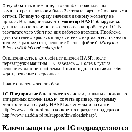
Хочу обратить внимание, что ошибка появилась на
компьютере, на котором было 2 сетевые карты с 2мя разными
сетями. Почему то сразу значения данному моменту не
придал. Видимо, потому что
монитор HASP
обнаруживал
данные ключи отлично, из-за чего искал проблему в 1С. В
результате чего убил пол дня рабочего времени. Проблема
действительно крылась в двух сетевых картах, а если сказать
точнее, 2 разные сети, решение было в файле
C:\Program
Files\1cv81\bin\conf\nethasp.ini
Отключив сеть, в которой нет ключей HASP, после
перезагрузки машины - 1С завелась.... Полез в гугл за
решением данной проблемы. Поиск недолго заставил себя
ждать, решение следующее:
Начну с маленького ликбеза:
1С:Предприятие 8
используется систему защиты с помощью
аппаратных ключей
HASP
, скачать драйвер, программу
мониторинга и службу HASP Loader можно на сайте
http://www.aladdin-rd.ru/, а конкретно в разделе поддержки
http://www.aladdin-rd.ru/support/downloads/hasp/.
Ключи защиты для 1С подразделяются