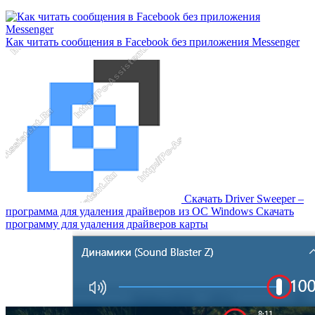
Как читать сообщения в Facebook без приложения Messenger
Скачать Driver Sweeper –
программа для удаления драйверов из OC Windows Скачать
программу для удаления драйверов карты