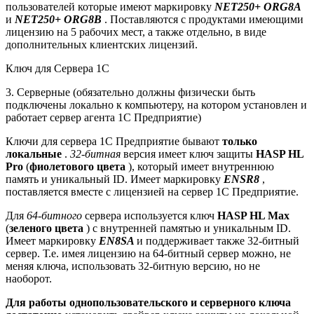
пользователей которые имеют маркировку
NET250+ ORG8A
и
NET250+ ORG8B
. Поставляются с продуктами имеющими
лицензию на 5 рабочих мест, а также отдельно, в виде
дополнительных клиентских лицензий.
Ключ для Сервера 1С
3. Серверные (обязательно должны физически быть
подключены локально к компьютеру, на котором установлен и
работает сервер агента 1С Предприятие)
Ключи для сервера 1С Предприятие бывают
только
локальные
.
32-битная
версия имеет ключ защиты
HASP HL
Pro
(
фиолетового цвета
), который имеет внутреннюю
память и уникальный ID. Имеет маркировку
ENSR8
,
поставляется вместе с лицензией на сервер 1С Предприятие.
Для
64-битного
сервера используется ключ
HASP HL Max
(
зеленого цвета
) с внутренней памятью и уникальным ID.
Имеет маркировку
EN8SA
и поддерживает также 32-битный
сервер. Т.е. имея лицензию на 64-битный сервер можно, не
меняя ключа, использовать 32-битную версию, но не
наоборот.
Для работы однопользовательского и серверного ключа