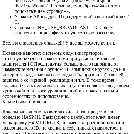
files\1Cv81\bin\conf» (для 8.1) либо «C:\Program
files\1cv82\conf»). Рекомендуем выбрать«Блокнот» и
поискать в нем строчку «».
Укажите Айпи-адрес Пк, содержащий защитный ключ 1
С.
Строчкой «NH_USE_BROADCAST = Disabled»
отключите широкоформатную сетевую рассылку.
Все, вы справились с задачей! У нас вы можете купить
Поведение многих системных администраторов,
столкнувшихся со сложностями при установке ключей
защиты для 1С Предприятия, больше всего напоминают
шаманские метания с бубном. В "админских кругах", да и в
интернете, ходят мифы и легенды о "капризности" ключей
защиты, о ее "кривой" реализации и т.п. В тоже время
большая) часть нестандартных ситуаций является следствием
чрезвычайно низкого уровня знаний о ключах защиты и
особенностях их использования.
Какие бывают ключи
Локальные однопользовательские ключи представлены
моделью HASP HL Basic (синего цвета), этот ключ имеет
маркировку H4 M1 ORGL8, не имеет встроенной памяти и
персонального ID, не хранит в себе никаких параметров и
настроек. Поставляется продуктами имеющими лицензию на