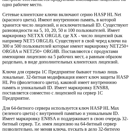
одно рабочее место.
Сетевые клиентские ключи включают серию HASP HL Net
(красного цвета). Имеют внутреннюю память, в которой
хранится число лицензий, и исключительный ID. Существуют
разновидности на 5, 10, 20, 50 и 100 пользователей. Имеет
маркировку NETXX ORGL8, где ХX - число лицензий (как
например NET5 ORGL8). Существуют в свой черед ключи на
300 и 500 пользователей которые имеют маркировку NET250+
ORG8A и NET250+ ORG8B. Поставляются с продуктами
имеющими лицензию на 5 рабочих мест, а равным образом
раздельно, в виде дополнительных клиентских лицензий.
Ключи для сервера 1С Предприятие бывают только лишь
локальные. 32-битная модификация имеет ключ защиты HASP
HL Pro (фиолетового цвета), каковой имеет внутреннюю
память и уникальный ID. Имеет маркировку ENSR8,
поставляется совместно с лицензией на сервер 1С
Предприятие.
Для 64-битного сервера используется ключ HASP HL Max
(зеленого цвета) с внутренней памятью и уникальным ID.
Имеет маркировку EN8SA и поддерживает в свою очередь 32-
битный сервер. Т.е. имея лицензию на 64-битный сервер
позволительно, не меняя ключа, пускать в дело 32-битную