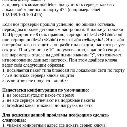
3. проверить командой telnet доступность сервера ключа с
локальной машины по порту 475 (например: telnet
192.168.100.100 475)
Если все проверки прошли успешно, но ошибка осталась,
переходим к более детальным настройкам. В папке установки
1С:Предприятие 8 (как правило, c:\program files\1cv81\bin\conf
или c:\program files\1cv8\bin\) имеет файл
nethasp.ini
. Это файл
настройки ключа защиты, он разбит на секции, нас интересует
секция
. При установке 1С, по умолчанию, в данной секции
все параметры отделены двойными знаками ";", что означает
игнорирование данных настроек. При этом драйвер ключа
ведет себя следующим образом:
1. посылается пакет типа broadcast по локальной сети по порту
475 в поисках сервера ключа защиты
2. если ответ не получен - ошибка
Недостатки конфигурации по умолчанию:
1. на broadcast уходит какое-то время
2. не все сервера отвечают на подобные пакеты
3. broadcast какая-никакая, но нагрузка на сеть
Для решения данной проблемы необходимо сделать
следующее:
1. укажем конкретный адрес где искать сервер ключа