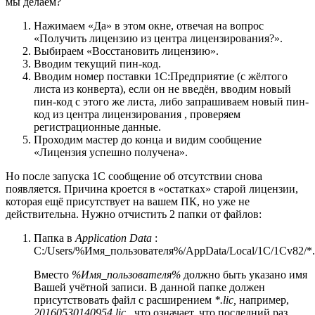
мы делаем?
Нажимаем «Да» в этом окне, отвечая на вопрос
«Получить лицензию из центра лицензирования?».
Выбираем «Восстановить лицензию».
Вводим текущий пин-код.
Вводим номер поставки 1С:Предприятие (с жёлтого
листа из конверта), если он не введён, вводим новый
пин-код с этого же листа, либо запрашиваем новый пин-
код из центра лицензирования , проверяем
регистрационные данные.
Проходим мастер до конца и видим сообщение
«Лицензия успешно получена».
Но после запуска 1С сообщение об отсутствии снова
появляется. Причина кроется в «остатках» старой лицензии,
которая ещё присутствует на вашем ПК, но уже не
действительна. Нужно отчистить 2 папки от файлов:
Папка в
Application Data
:
C:/Users/%Имя_пользователя%/AppData/Local/1C/1Cv82/*.
Вместо
%Имя_пользователя%
должно быть указано имя
Вашей учётной записи. В данной папке должен
присутствовать файл с расширением
*.lic,
например,
20160530140954.lic
, что означает, что последний раз