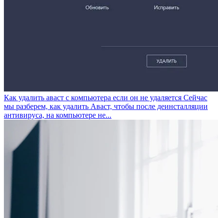
Как удалить аваст с компьютера если он не удаляется
Сейчас
мы разберем, как удалить Аваст, чтобы после деинсталляции
антивируса, на компьютере не...