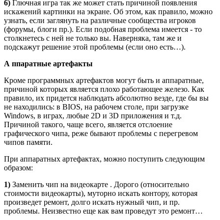
6)
Глючная игра так же может стать причиной появления
искажений картинки на экране. Об этом, как правило, можно
узнать, если заглянуть на различные сообщества игроков
(форумы, блоги пр.). Если подобная проблема имеется - то
столкнетесь с ней не только вы. Наверняка, там же и
подскажут решение этой проблемы (если оно есть…).
А ппаратные артефакты
Кроме программных артефактов могут быть и аппаратные,
причиной которых является плохо работающее железо. Как
правило, их придется наблюдать абсолютно везде, где бы вы
не находились: в BIOS, на рабочем столе, при загрузке
Windows, в играх, любые 2D и 3D приложения и т.д.
Причиной такого, чаще всего, является отслоение
графического чипа, реже бывают проблемы с перегревом
чипов памяти.
При аппаратных артефактах, можно поступить следующим
образом:
1)
Заменить
чип на видеокарте
. Дорого (относительно
стоимости видеокарты), муторно искать контору, которая
произведет ремонт, долго искать нужный чип, и пр.
проблемы. Неизвестно еще как вам проведут это ремонт…