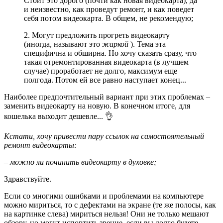
Стоит это дорого (почти как новая видеокарта), да
и неизвестно, как проведут ремонт, и как поведет
себя потом видеокарта. В общем, не рекомендую;
2. Могут предложить прогреть видеокарту
(иногда, называют это
жаркой
). Тема эта
специфична и обширна. Но хочу сказать сразу, что
такая отремонтированная видеокарта (в лучшем
случае) проработает не долго, максимум еще
полгода. Потом ей все равно наступает конец...
Наиболее предпочтительный вариант при этих проблемах –
заменить видеокарту на новую. В конечном итоге, для
кошелька выходит дешевле... 👌
Кстати, хочу привести пару ссылок на самостоятельный
ремонт видеокарты:
– можно ли починить видеокарту в духовке;
Здравствуйте.
Если со многими ошибками и проблемами на компьютере
можно мириться, то с дефектами на экране (те же полосы, как
на картинке слева) мириться нельзя! Они не только мешают
обзору, но могут испортить зрение, если вы долго будете