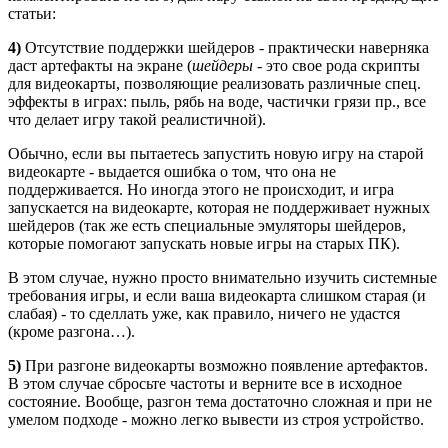
статьи:
4)
Отсутствие поддержки шейдеров - практически наверняка
даст артефакты на экране (
шейдеры
- это свое рода скрипты
для видеокарты, позволяющие реализовать различные спец.
эффекты в играх: пыль, рябь на воде, частички грязи пр., все
что делает игру такой реалистичной).
Обычно, если вы пытаетесь запустить новую игру на старой
видеокарте - выдается ошибка о том, что она не
поддерживается. Но иногда этого не происходит, и игра
запускается на видеокарте, которая не поддерживает нужных
шейдеров (так же есть специальные эмуляторы шейдеров,
которые помогают запускать новые игры на старых ПК).
В этом случае, нужно просто внимательно изучить системные
требования игры, и если ваша видеокарта слишком старая (и
слабая) - то сделлать уже, как правило, ничего не удастся
(кроме разгона…).
5)
При
разгоне видеокарты
возможно появление артефактов.
В этом случае сбросьте частоты и верните все в исходное
состояние. Вообще, разгон тема достаточно сложная и при не
умелом подходе - можно легко вывести из строя устройство.