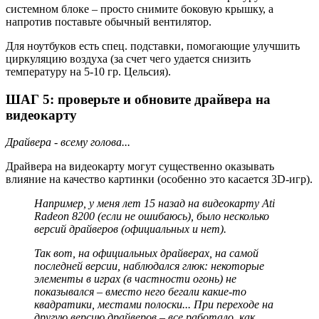
системном блоке – просто снимите боковую крышку, а
напротив поставьте обычный вентилятор.
Для ноутбуков есть спец. подставки, помогающие улучшить
циркуляцию воздуха (за счет чего удается снизить
температуру на 5-10 гр. Цельсия).
ШАГ 5: проверьте и обновите драйвера на
видеокарту
Драйвера - всему голова...
Драйвера на видеокарту могут существенно оказывать
влияние на качество картинки (особенно это касается 3D-игр).
Например, у меня лет 15 назад на видеокарту Ati
Radeon 8200 (если не ошибаюсь), было несколько
версий драйверов (официальных и нет).
Так вот, на официальных драйверах, на самой
последней версии, наблюдался глюк: некоторые
элементы в играх (в частности огонь) не
показывался – вместо него бегали какие-то
квадратики, местами полоски... При переходе на
другую версию драйверов – все работало, как