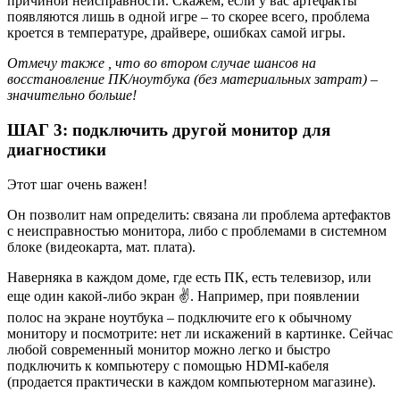
причиной неисправности. Скажем, если у вас артефакты
появляются лишь в одной игре – то скорее всего, проблема
кроется в температуре, драйвере, ошибках самой игры.
Отмечу также , что во втором случае шансов на
восстановление ПК/ноутбука (без материальных затрат) –
значительно больше!
ШАГ 3: подключить другой монитор для
диагностики
Этот шаг очень важен!
Он позволит нам определить: связана ли проблема артефактов
с неисправностью монитора, либо с проблемами в системном
блоке (видеокарта, мат. плата).
Наверняка в каждом доме, где есть ПК, есть телевизор, или
еще один какой-либо экран ✌. Например, при появлении
полос на экране ноутбука – подключите его к обычному
монитору и посмотрите: нет ли искажений в картинке. Сейчас
любой современный монитор можно легко и быстро
подключить к компьютеру с помощью HDMI-кабеля
(продается практически в каждом компьютерном магазине).