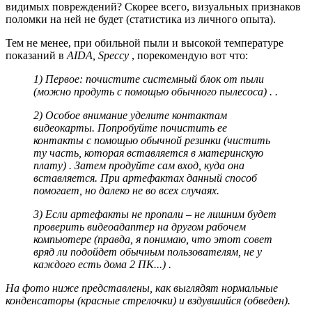
видимых повреждений? Скорее всего, визуальных признаков
поломки на ней не будет (статистика из личного опыта).
Тем не менее, при обильной пыли и высокой температуре
показаний в
AIDA, Speccy
, порекомендую вот что:
1) Первое: почистите системный блок от пыли
(можно продуть с помощью обычного пылесоса)
. .
2) Особое внимание уделите контактам
видеокарты. Попробуйте почистить ее
контакты с помощью обычной резинки
(чистить
ту часть, которая вставляется в материнскую
плату)
. Затем продуйте сам вход, куда она
вставляется. При артефактах данный способ
помогает, но далеко не во всех случаях.
3) Если артефакты не пропали – не лишним будет
проверить видеоадаптер на другом рабочем
компьютере
(правда, я понимаю, что этот совет
вряд ли подойдет обычным пользователям, не у
каждого есть дома 2 ПК...)
.
На фото ниже представлены, как выглядят нормальные
конденсаторы (красные стрелочки) и вздувшийся (обведен).