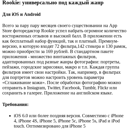
Rookie: универсально под каждый жанр
Для iOS и Android
Всего за пару пару месяцев своего существовании на App
Store фоторедактор Rookie успел набрать огромное количество
восторженных отзывов и высокий балл. В приложении есть
как бесплатный набор функций, так и платный. Премиум-
версию, в которую входят 72 фильтра,142 стикера и 130 рамок,
можно приобрести за 169 рублей. В стандартном пакете
приложения - множество винтажных фильтров,
адаптированных под разные жанры фотографии: портреты,
пейзажи, городские зарисовки, макро и т.п. Каждая группа
фильтров имеет свои настройки. Так, например, в фильтрах
для портретов можно настроить уровень параметра
«Сглаживание кожи».
После обработки фотографию можно
отправить в Instagram, Twitter, Facebook, Tumblr, Flickr или
сохранить в галерее. Приложение на английском языке.
Требования:
iOS 6.0 или более поздняя версия. Совместимо с iPhone
4, iPhone 4S, iPhone 5, iPhone 5c, iPhone 5s, iPad и iPod
touch. Оптимизировано для iPhone 5