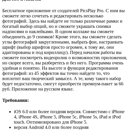
Бесплатное приложение от создателей PicsPlay Pro. С ним вы
сможете легко сочетать и редактировать несколько
фотографий. Здесь вы найдете не только различные рамки и
богатый выбор опций, но и сможете украшать снимки
надписями и наклейками. В одном коллаже вы сможете
объединить до 9 снимков!
Кроме этого, вы сможете сделать
углы фотографий закругленными, выбрать фон, настраивать
шрифт (выбор шрифтов просто огромен, к тому же, они
адаптированы и под кириллицу).
Перед началом работы вы
сможете посмотреть
видеоролик
о возможностях приложения,
но скорее всего, вы разберетесь и без него. Программа очень
удобная и понятно.
На высоте и функция редактирования
фотографий: из 45 эффектов вы точно найдете то, что
воплотит ваш творческий замысел.
А те, кому такого набор
будет недостаточно, смогут приобрести премиум-пакет за 66
руб. Приложение на русском языке.
Требования:
iOS 6.0 или более поздняя версия. Совместимо с iPhone
4, iPhone 4S, iPhone 5, iPhone 5c, iPhone 5s, iPad и iPod
touch. Оптимизировано для iPhone 5.
версия Android 4.0 или более поздняя