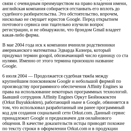
связи с очевидным преимуществом на право владения имени,
английская компания собирается отстаивать его вплоть до
судебного разбирательства. Это обстоятельство, впрочем,
нисколько не смущает юристов Google. Перед открытием
почтового сервиса они тщательно изучили вопрос
регистрации, и не обнаружили, что брэндом Gmail владеет
какая-либо фирма.
В мае 2004 года иск к компании вчинили родственники
американского математика Эдварда Казнера, который
придумал термин googol, обозначающий число единицу со ста
нулями. Именно от этого термина произошло название
Google.
6 июля 2004 — Продолжается судебная тяжба между
крупнейшим поисковиком Google и небольшой фирмой по
производству программного обеспечения Affinity Engines за
права на использование некоторых программных технологий.
Бывший сотрудник Affinity Engines Оркут Бюйюккоктен
(Orkut Buyukkokten), работающий ныне в Google, обвиняется в
том, что использовал разработанный им ранее программный
код для создания социальной сети Orkut.com. Данный сервис
принадлежит Google и предназначен для онлайнового
общения. В качестве доказательств истцы приводят похожие
по тексту строки в оформлении Orkut.com и в продукции