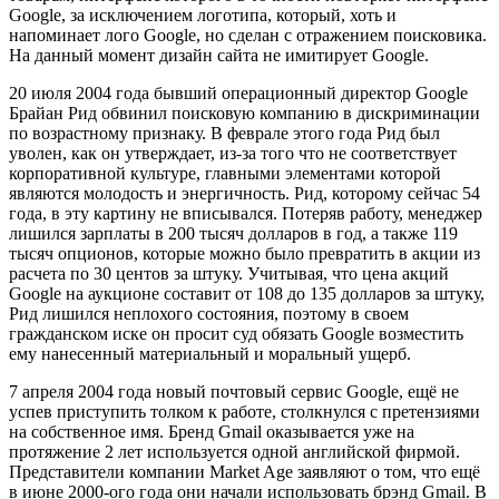
Google, за исключением логотипа, который, хоть и
напоминает лого Google, но сделан с отражением поисковика.
На данный момент дизайн сайта не имитирует Google.
20 июля 2004 года бывший операционный директор Google
Брайан Рид обвинил поисковую компанию в дискриминации
по возрастному признаку. В феврале этого года Рид был
уволен, как он утверждает, из-за того что не соответствует
корпоративной культуре, главными элементами которой
являются молодость и энергичность. Рид, которому сейчас 54
года, в эту картину не вписывался. Потеряв работу, менеджер
лишился зарплаты в 200 тысяч долларов в год, а также 119
тысяч опционов, которые можно было превратить в акции из
расчета по 30 центов за штуку. Учитывая, что цена акций
Google на аукционе составит от 108 до 135 долларов за штуку,
Рид лишился неплохого состояния, поэтому в своем
гражданском иске он просит суд обязать Google возместить
ему нанесенный материальный и моральный ущерб.
7 апреля 2004 года новый почтовый сервис Google, ещё не
успев приступить толком к работе, столкнулся с претензиями
на собственное имя. Бренд Gmail оказывается уже на
протяжение 2 лет используется одной английской фирмой.
Представители компании Market Age заявляют о том, что ещё
в июне 2000-ого года они начали использовать брэнд Gmail. В