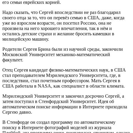
его семьи еврейских корней.
Надо сказать, что Сергей впоследствии не раз благодарил
своего отца за то, что он перевёз семью в США, даже, когда
уже во взрослом возрасте, он посетил Россию, она не
произвела на него хорошего впечатления, так в нём и
остались детские страхи и желание бросить камешки в
милицейскую машину.
Родители Сергея Брина были из научной среды, закончили
Московский Университет механико-математический
факультет.
Отец Сергея кандидат физико-математических наук, в США
стал преподавателем Мэрилендского Университета, где, в
последствии, стал почетным профессором. Мать Сергея в
США работала в NASA, как специалист в области климата.
Мэрилэндский Университет и закончил досрочно Сергей, а
затем поступил в Стенфордский Университет. Идея об
автоматическом поиске информации в Интернете приходила
Сергею давно.
В Стенфорде он создал программу по автоматическому
поиску в Интернете фотографий моделей из журнала
Плейбой, эта программа очень понравилась студентам, однако