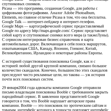
спутниковых снимков.
Picasa — это программа, созданная Google, для работы с
цифровыми фотографиями. Аналог Adobe Photoalbum,
Elements, но главное отличие Picasa в том, что она бесплатна.
Google Talk — интернет-пейджер и интернет-телефон.
Google Maps — картографический сервис предоставляемый
Google по адресу http://maps.google.com/. Сервис представляет
собой карту и спутниковые снимки всего мира (а такжеЛуны).
С сервисом интегрирован бизнес-справочник и карта
автомобильных дорог. Включающая в себя поиск маршрутов,
охватывающая США, Канаду, Японию, Гонконг, Китай,
Великобританию, Ирландию и некоторые районы Европы.
С историей существования поисковика Google, как и с
историей любой другой крупной компании, связано большое
количество скандалов. Конечно, большинство этих скандалов
преследуют чисто рекламные цели, но такова — уж история
почти всех поисковых систем.
29 января2004 года адвокаты компании Google отправили
письмо владельцам поисковика Booble с требованием закрыть
пародийный сервис. В заявлении представителей Google
говорится о том, что Booble нарушает авторские права
компании. Booble — это поисковик по эротическим сайтам и
товарам, интерфейс которого в точности повторяет интерфейс