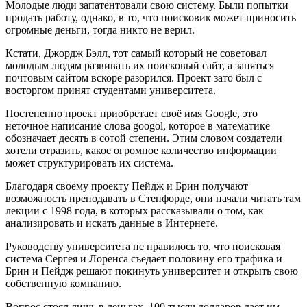
Молодые люди запатентовали свою систему. Были попытки
продать работу, однако, в то, что поисковик может приносить
огромные деньги, тогда никто не верил.
Кстати, Джордж Бэлл, тот самый который не советовал
молодым людям развивать их поисковый сайт, а заняться
почтовым сайтом вскоре разорился. Проект зато был с
восторгом принят студентами университета.
Постепенно проект приобретает своё имя Google, это
неточное написание слова googol, которое в математике
обозначает десять в сотой степени. Этим словом создатели
хотели отразить, какое огромное количество информации
может структурировать их система.
Благодаря своему проекту Пейдж и Брин получают
возможность преподавать в Стенфорде, они начали читать там
лекции с 1998 года, в которых рассказывали о том, как
анализировать и искать данные в Интернете.
Руководству университета не нравилось то, что поисковая
система Сергея и Лоренса съедает половину его трафика и
Брин и Пейдж решают покинуть университет и открыть свою
собственную компанию.
Вопрос стоял лишь в деньгах. 100 тысяч долларов даёт им