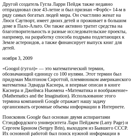
Другой создатель Гугла Ларри Пейдж также недавно
отпраздновал свое 43-летие и был признан «Форбс» 14-м в
ряду самых богатых людей мира. Он счастливо женат на
Люси Саутворт, имеет двоих детей и проживает в большом
доме в Пало-Альто. Он также активно тратит средства на
благотворительность и разные исследовательские проекты,
например, на разработку способа подрыва подлетающих к
Земле астероидов, а также финансирует выпуск книг для
детей.
ноября 3, 2009
«Googol (гугол)» — это математический термин,
обозначающий единицу со 100 нулями. Этот термин был
придуман Милтоном Сироттой, племянником американского
математика Эдварда Каснера, и впервые описан в книге
Каснера и Джеймса Ньюмена «Математика и воображение»
(Mathematics and the Imagination). Использование этого
термина компанией Google отражает нашу задачу
организовать огромные объемы информации в Интернете.
Поисковик Google был основан двумя аспирантами
Стэндфордского университета Лари Пейджем (Larry Page) и
Сергеем Брином (Sergey Brin), выходцем из Бывшего СССР.
Их основной работой был поиск нужной информации в