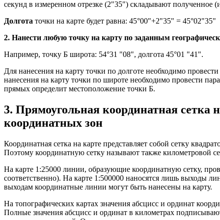
секунд в измеренном отрезке (2"35") складывают полученное (и
Долгота
точки на карте будет равна: 45°00"+2"35" = 45°02"35"
2. Нанести любую точку на карту по заданным географичес
Например, точку Б широта: 54°31 "08", долгота 45°01 "41".
Для нанесения на карту точки по долготе необходимо провести
нанесения на карту точки по широте необходимо провести пара
прямых определит местоположение точки Б.
3. Прямоугольная координатная сетка н
координатных зон
Координатная сетка на карте представляет собой сетку квадр
Поэтому координатную сетку называют также километровой се
На карте 1:25000 линии, образующие координатную сетку, проведе
соответственно). На карте 1:500000 наносятся лишь выходы ли
выходам координатные линии могут быть нанесены на карту.
На топографических картах значения абсцисс и ординат коорди
Полные значения абсцисс и ординат в километрах подписываю