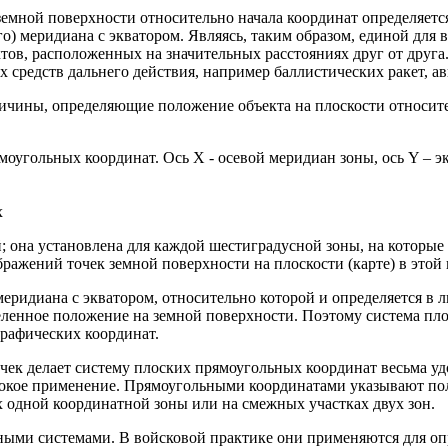
мной поверхности относительно начала координат определяется 
го) меридиана с экватором. Являясь, таким образом, единой для
тов, расположенных на значительных расстояниях друг от друга
 средств дальнего действия, например баллистических ракет, ав
еличины, определяющие положение объекта на плоскости относите
оугольных координат. Ось Х - осевой меридиан зоны, ось Y – эк
х
 она установлена для каждой шестиградусной зоны, на которые 
бражений точек земной поверхности на плоскости (карте) в этой
 меридиана с экватором, относительно которой и определяется в
еленное положение на земной поверхности. Поэтому система пло
графических координат.
к делает систему плоских прямоугольных координат весьма удоб
ирокое применение. Прямоугольными координатами указывают пол
 одной координатной зоны или на смежных участках двух зон.
ными системами. В войсковой практике они применяются для оп