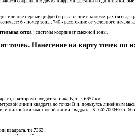
ваются сокращенно двумя цифрами (десятки и единицы километ
а или две первые цифры) и расстояние в километрах (всегда тр
значает: 6 - номер зоны, 740 - расстояние от условного начала 
ительная сетка
) системы координат смежной зоны.
т точек. Нанесение на карту точек по 
та, в котором находится точка В, т. е. 6657 км;
етровой линии квадрата до точки В и, пользуясь линейным масш
овки нижней километровой линии квадрата: X=6657000+575=665
и квадрата, т.е.7363;