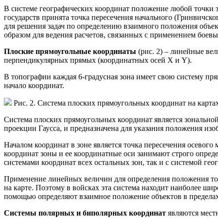
В системе географических координат положение любой точки зе
государств принята точка пересечения начального (Гринвичско
для решения задач по определению взаимного положения объек
образом для ведения расчетов, связанных с применением боевых
Плоские прямоугольные координаты
(рис. 2) – линейные в
перпендикулярных прямых (координатных осей Х и Y).
В топографии каждая 6-градусная зона имеет свою систему прям
начало координат.
Рис. 2. Система плоских прямоугольных координат на карта
Система плоских прямоугольных координат является зональной;
проекции Гаусса, и предназначена для указания положения изо
Началом координат в зоне является точка пересечения осевого
координат зоны и ее координатные оси занимают строго опред
системами координат всех остальных зон, так и с системой гео
Применение линейных величин для определения положения точе
на карте. Поэтому в войсках эта система находит наиболее ш
помощью определяют взаимное положение объектов в пределах
Системы полярных и биполярных координат
являются мест