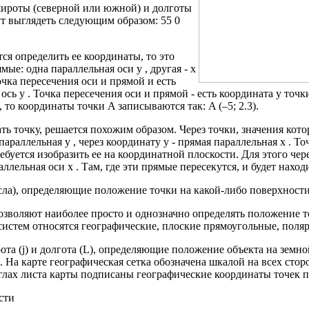
широты (северной или южной) и долготы
т выглядеть следующим образом: 55 0
тся определить ее координаты, то это
ые: одна параллельная оси y , другая - x
Точка пересечения оси и прямой и есть
 ось y . Точка пересечения оси и прямой - есть координата y точки
3, то координаты точки A записываются так: A (–5; 2.3).
ть точку, решается похожим образом. Через точки, значения кот
параллельная y , через координату y - прямая параллельная x . Т
буется изобразить ее на координатной плоскости. Для этого через
аллельная оси x . Там, где эти прямые пересекутся, и будет находи
ла), определяющие положение точки на какой-либо поверхности
озволяют наиболее просто и однозначно определять положение т
 систем относятся географические, плоские прямоугольные, пол
ота (j) и долгота (L), определяющие положение объекта на земн
. На карте географическая сетка обозначена шкалой на всех сто
глах листа карты подписаны географические координаты точек п
сти