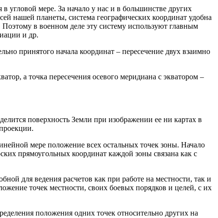
в угловой мере. За начало у нас и в большинстве других
 всей нашей планеты, система географических координат удобна
. Поэтому в военном деле эту систему используют главным
иации и др.
льно принятого начала координат – пересечение двух взаимно
ватор, а точка пересечения осевого меридиана с экватором –
делится поверхность Земли при изображении ее ни картах в
 проекции.
 линейной мере положение всех остальных точек зоны. Начало
ских прямоугольных координат каждой зоны связана как с
ной для ведения расчетов как при работе на местности, так и
ожение точек местности, своих боевых порядков и целей, с их
ределения положения одних точек относительно других на