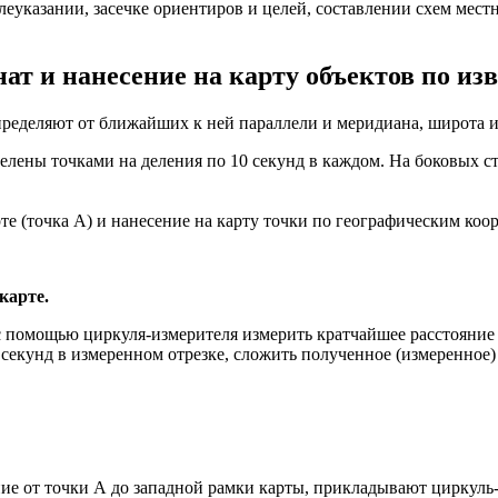
еуказании, засечке ориентиров и целей, составлении схем местн
нат и нанесение на карту объектов по и
пределяют от ближайших к ней параллели и меридиана, широта и
елены точками на деления по 10 секунд в каждом. На боковых с
те (точка А) и нанесение на карту точки по географическим коор
карте.
 с помощью циркуля-измерителя измерить кратчайшее расстояние
 секунд в измеренном отрезке, сложить полученное (измеренное) 
ие от точки А до западной рамки карты, прикладывают циркуль