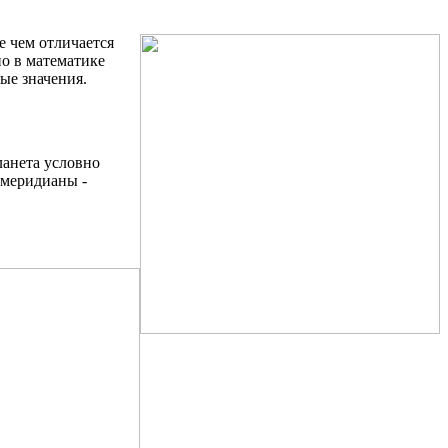
е чем отличается
но в математике
ые значения.
ланета условно
 меридианы -