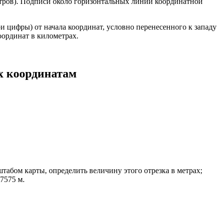
ров). Подписи около горизонтальных линий координатной
и цифры) от начала координат, условно перенесенного к западу
координат в километрах.
их координатам
табом карты, определить величину этого отрезка в метрах;
7575 м.