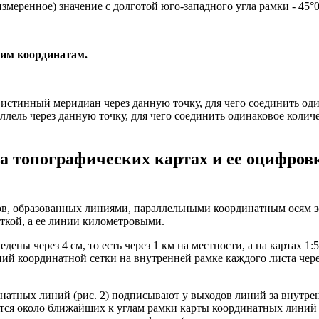
змеренное) значение с долготой юго-западного угла рамки - 45°0
ким координатам.
 истинный меридиан через данную точку, для чего соединить од
ллель через данную точку, для чего соединить одинаковое колич
а топографических картах и ее оцифров
атов, образованных линиями, параллельными координатным осям 
ткой, а ее линии километровыми.
ны через 4 см, то есть через 1 км на местности, а на картах 1:5
ний координатной сетки на внутренней рамке каждого листа чере
натных линий (рис. 2) подписывают у выходов линий за внутрен
тся около ближайших к углам рамки карты координатных линий 