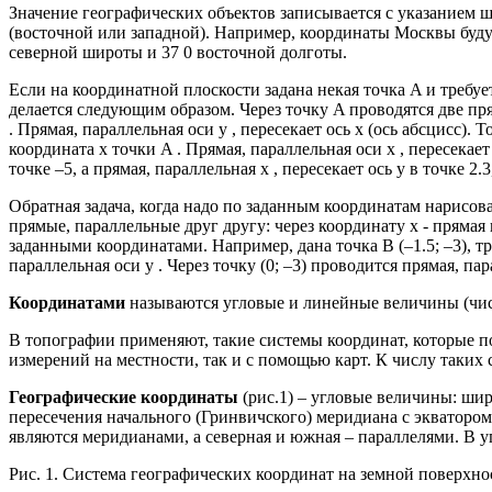
Значение географических объектов записывается с указанием 
(восточной или западной). Например, координаты Москвы буду
северной широты и 37 0 восточной долготы.
Если на координатной плоскости задана некая точка A и требуе
делается следующим образом. Через точку A проводятся две прям
. Прямая, параллельная оси y , пересекает ось x (ось абсцисс). 
координата x точки A . Прямая, параллельная оси x , пересекает
точке –5, а прямая, параллельная x , пересекает ось y в точке 2.
Обратная задача, когда надо по заданным координатам нарисова
прямые, параллельные друг другу: через координату x - прямая 
заданными координатами. Например, дана точка B (–1.5; –3), тре
параллельная оси y . Через точку (0; –3) проводится прямая, пар
Координатами
называются угловые и линейные величины (чис
В топографии применяют, такие системы координат, которые п
измерений на местности, так и с помощью карт. К числу таких
Географические координаты
(рис.1) – угловые величины: шир
пересечения начального (Гринвичского) меридиана с экватором
являются меридианами, а северная и южная – параллелями. В у
Рис. 1. Система географических координат на земной поверхно