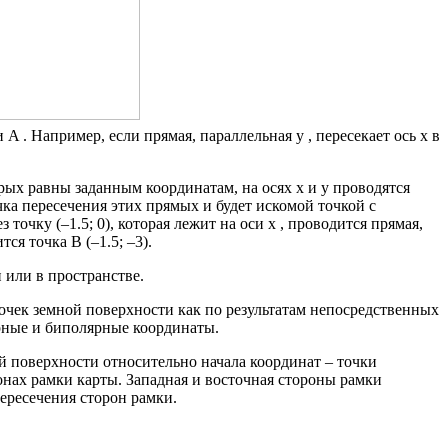
 A . Например, если прямая, параллельная y , пересекает ось x в
орых равны заданным координатам, на осях x и y проводятся
очка пересечения этих прямых и будет искомой точкой с
 точку (–1.5; 0), которая лежит на оси x , проводится прямая,
тся точка B (–1.5; –3).
 или в пространстве.
очек земной поверхности как по результатам непосредственных
ярные и биполярные координаты.
ой поверхности относительно начала координат – точки
ронах рамки карты. Западная и восточная стороны рамки
ересечения сторон рамки.