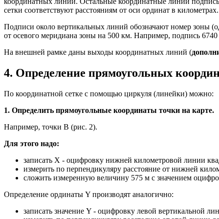
координатных линий. Остальные координатные линии подписы
сетки соответствуют расстояниям от оси ординат в километрах.
Подписи около вертикальных линий обозначают номер зоны (одн
от осевого меридиана зоны на 500 км. Например, подпись 6740 о
На внешней рамке даны выходы координатных линий (
дополн
4. Определение прямоугольных координа
По координатной сетке с помощью циркуля (линейки) можно:
1. Определить прямоугольные координаты точки на карте.
Например, точки В (рис. 2).
Для этого надо:
записать X - оцифровку нижней километровой линии квадра
измерить по перпендикуляру расстояние от нижней килом
сложить измеренную величину 575 м с значением оцифр
Определение ординаты Y производят аналогично:
записать значение Y - оцифровку левой вертикальной лини