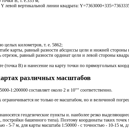
точки В, т. е.335 м;
 Y левой вертикальной линии квадрата: Y=7363000+335=7363335
ю целых километров, т. е. 5862;
штабе карты, равный разности абсциссы цели и нижней стороны к
трезок, равный разности ординат цели и левой стороны квадрата
е (точка В) и нанесение на карту точки по прямоугольных коорд
 картах различных масштабов
000-1:200000 составляет около 2 и 10"" соответственно.
к ограничивается не только ее масштабом, но и величиной погр
 наносятся геодезические пункты и. наиболее резко выделяющи
, постройки башенного типа). Поэтому координаты таких точек 
тью - 5-7 м, для карты масштаба 1:50000 - с точностью - 10-15 м, 