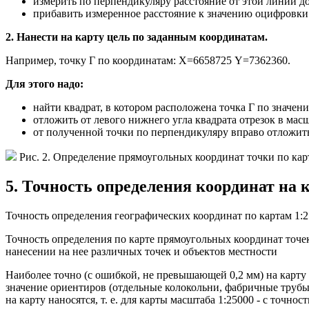
измерить по перпендикуляру расстояние от этой линии до 
прибавить измеренное расстояние к значению оцифровки
2. Нанести на карту цель по заданным координатам.
Например, точку Г по координатам: Х=6658725 Y=7362360.
Для этого надо:
найти квадрат, в котором расположена точка Г по значени
отложить от левого нижнего угла квадрата отрезок в мас
от полученной точки по перпендикуляру вправо отложить о
Рис. 2. Определение прямоугольных координат точки по карт
5. Точность определения координат на
Точность определения географических координат по картам 1:25
Точность определения по карте прямоугольных координат точе
нанесении на нее различных точек и объектов местности
Наиболее точно (с ошибкой, не превышающей 0,2 мм) на карту
значение ориентиров (отдельные колокольни, фабричные трубы
на карту наносятся, т. е. для карты масштаба 1:25000 - с точнос