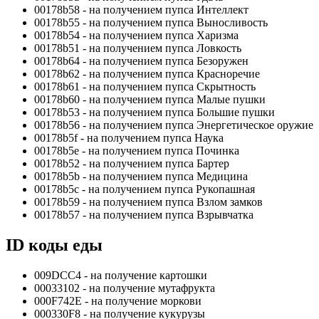
00178b58 - на получением пупса Интеллект
00178b55 - на получением пупса Выносливость
00178b54 - на получением пупса Харизма
00178b51 - на получением пупса Ловкость
00178b64 - на получением пупса Безоружен
00178b62 - на получением пупса Красноречие
00178b61 - на получением пупса Скрытность
00178b60 - на получением пупса Малые пушки
00178b53 - на получением пупса Большие пушки
00178b56 - на получением пупса Энергетическое оружие
00178b5f - на получением пупса Наука
00178b5e - на получением пупса Починка
00178b52 - на получением пупса Бартер
00178b5b - на получением пупса Медицина
00178b5c - на получением пупса Рукопашная
00178b59 - на получением пупса Взлом замков
00178b57 - на получением пупса Взрывчатка
ID коды еды
009DCC4 - на получение картошки
00033102 - на получение мутафрукта
000F742E - на получение моркови
000330F8 - на получение кукурузы