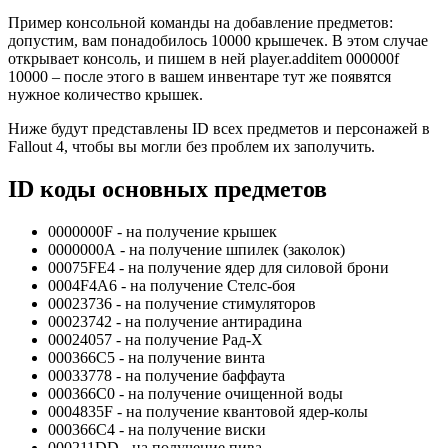
Пример консольной команды на добавление предметов:
допустим, вам понадобилось 10000 крышечек. В этом случае
открывает консоль, и пишем в ней player.additem 000000f
10000 – после этого в вашем инвентаре тут же появятся
нужное количество крышек.
Ниже будут представлены ID всех предметов и персонажей в
Fallout 4, чтобы вы могли без проблем их заполучить.
ID коды основных предметов
0000000F - на получение крышек
0000000А - на получение шпилек (заколок)
00075FE4 - на получение ядер для силовой брони
0004F4A6 - на получение Стелс-боя
00023736 - на получение стимуляторов
00023742 - на получение антирадина
00024057 - на получение Рад-Х
000366С5 - на получение винта
00033778 - на получение баффаута
000366С0 - на получение очищенной воды
0004835F - на получение квантовой ядер-колы
000366C4 - на получение виски
000211DD - на получение пива