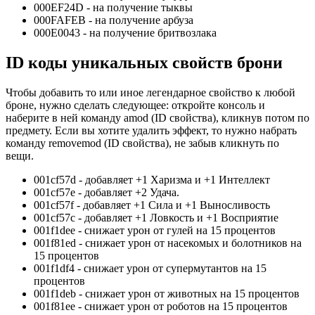
000EF24D - на получение тыквы
000FAFEB - на получение арбуза
000E0043 - на получение бритвозлака
ID коды уникальных свойств брони
Чтобы добавить то или иное легендарное свойство к любой
броне, нужно сделать следующее: откройте консоль и
наберите в ней команду amod (ID свойства), кликнув потом по
предмету. Если вы хотите удалить эффект, то нужно набрать
команду removemod (ID свойства), не забыв кликнуть по
вещи.
001cf57d - добавляет +1 Харизма и +1 Интеллект
001cf57e - добавляет +2 Удача.
001cf57f - добавляет +1 Сила и +1 Выносливость
001cf57c - добавляет +1 Ловкость и +1 Восприятие
001f1dee - снижает урон от гулей на 15 процентов
001f81ed - снижает урон от насекомых и болотников на
15 процентов
001f1df4 - снижает урон от супермутантов на 15
процентов
001f1deb - снижает урон от животных на 15 процентов
001f81ee - снижает урон от роботов на 15 процентов