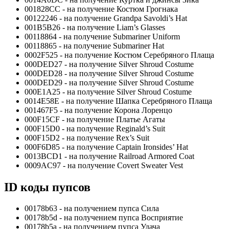
001828CC - на получение Костюм Грогнака
00122246 - на получение Grandpa Savoldi’s Hat
001B5B26 - на получение Liam’s Glasses
00118864 - на получение Submariner Uniform
00118865 - на получение Submariner Hat
0002F525 - на получение Костюм Серебряного Плаща
000DED27 - на получение Silver Shroud Costume
000DED28 - на получение Silver Shroud Costume
000DED29 - на получение Silver Shroud Costume
000E1A25 - на получение Silver Shroud Costume
0014E58E - на получение Шапка Серебряного Плаща
001467F5 - на получение Корона Лоренцо
000F15CF - на получение Платье Агаты
000F15D0 - на получение Reginald’s Suit
000F15D2 - на получение Rex’s Suit
000F6D85 - на получение Captain Ironsides’ Hat
0013BCD1 - на получение Railroad Armored Coat
0009AC97 - на получение Covert Sweater Vest
ID коды пупсов
00178b63 - на получением пупса Сила
00178b5d - на получением пупса Восприятие
00178b5a - на получением пупса Удача