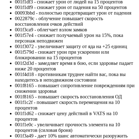
001f1df3 - снижает урон от людей на 15 процентов
001f1df9 - снижает урон от падения на 50 процентов
00093bbd - полностью предотвращает урон от падения
0022879c - облучение повышает скорость
восстановления очков действий
001f3ca9 - облегчает взлом замков
001f57e4 - снижает получаемый урон на 15%, пока
персонаж неподвижен
001f3072 - увеличивает защиту от яда на +25 единиц
001f579d - снижает урон при ускорении или
блокировании на 15 процентов
001f2d3d - замедляет время в бою, если здоровье падает
ниже 20 процентов
001f4d18 - противникам труднее найти вас, пока вы
находитесь в неподвижном состоянии
001f8165 - повышает сопротивление повреждениям при
снижении здоровья
001f8165 - повышает скорость восстановления ОД
001f1c2f - повышает скорость перемещения на 10
процентов
001f1d62 - снижает цену действий в VATS на 10
процентов
001f1e0c - увеличивает прочность элемента на 10
процентов (силовая броня)
001f3a49 - дает 10% шанс автоматически разоружить