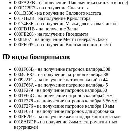
000FA2FB - на получение Шашлычника (кинжал в огне)
000DC8E7 - на получение Спасителя
0011B336 - на получение Силового кастета
00171B2B - на получение Криолятора
00174F8F - на получение Маяка для вызова Синтов
000FD11B - на получение Залпа
000FE268 - на получение Гвоздомета
000ff307 - на получение Мести генерала Джао
000FF995 - на получение Внеземного пистолета
ID коды боеприпасов
0001F66B - на получение патронов калибра.308
0004CE87 - на получение патронов калибра.38
0009221C - на получение патронов калибра.44
0001F66A - на получение патронов калибра.45
0001F279 - на получение патронов калибра.50
0001F66C - на получение патронов калибра 5 мм
0001F278 - на получение патронов калибра 5.56 мм
0001F276 - на получение патронов калибра 10 мм
0001F673 - на получение патронов для дробовика
000FE269 - на получение железнодорожного костыля
0018ABDF - на получение 2-мм электромагнитных
картриджей