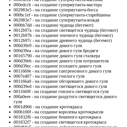
000edccb - на создание супермутанта-мастера
002983e5 - на создание супермутанта-босса
000bc1ef - на создание супермутанта-старейшины
002983e7 - на создание супермутанта-вождя
000bb7dd - на создание чудища (бегемот)
0012b97a - на создание светящегося чудища (бегемот)
0012b97b - на создание эпичного чудища (бегемот)
0012b97c - на создание древнего чудища (бегемот)
000d39e9 - на создание дикого гуля
000d39ea - на создание дикого гуля бродяги
00165790 - на создание дикого гуля сталкера
000d39eb - на создание дикого гуля потрошителя
000d39ec - на создание усохшего дикого гуля
0011669e - на создание гангренозного дикого гуля
0007ed07 - на создание гнилого гуля
001166a0 - на создание обгоревшего дикого гуля
000d39ed - на создание светящегося дикого гуля
0011669f - на создание гнилого светящегося гуля
000a0eee - на создание раздутого светящегося дикого
гуля
0001d966 - на создание кротокрыса
000b100f - на создание королевы кротокрысов
001832f6 - на создание бешеного кротокрыса
001832f7 - на создание светящегося кротокрыса