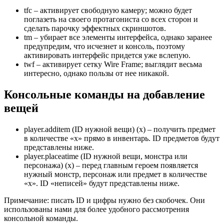
tfc – активирует свободную камеру; можно будет
поглазеть на своего протагониста со всех сторон и
сделать парочку эффектных скриншотов.
tm – убирает все элементы интерфейса, однако заранее
предупредим, что исчезнет и консоль, поэтому
активировать интерфейс придется уже вслепую.
twf – активирует сетку Wire Frame; выглядит весьма
интересно, однако пользы от нее никакой.
Консольные команды на добавление
вещей
player.additem (ID нужной вещи) (x) – получить предмет
в количестве «x» прямо в инвентарь. ID предметов будут
представлены ниже.
player.placeatime (ID нужной вещи, монстра или
персонажа) (x) – перед главным героем появляется
нужный монстр, персонаж или предмет в количестве
«х». ID «неписей» будут представлены ниже.
Примечание: писать ID и цифры нужно без скобочек. Они
использованы нами для более удобного рассмотрения
консольной команды.