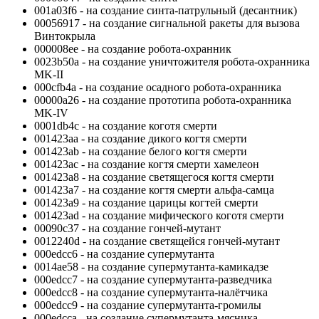
001a03f6 - на создание синта-патрульный (десантник)
00056917 - на создание сигнальной ракеты для вызова
Винтокрыла
000008ee - на создание робота-охранник
0023b50a - на создание уничтожителя робота-охранника
MK-II
000cfb4a - на создание осадного робота-охранника
00000a26 - на создание прототипа робота-охранника
MK-IV
0001db4c - на создание коготя смерти
001423aa - на создание дикого когтя смерти
001423ab - на создание белого когтя смерти
001423ac - на создание когтя смерти хамелеон
001423a8 - на создание светящегося когтя смерти
001423a7 - на создание когтя смерти альфа-самца
001423a9 - на создание царицы когтей смерти
001423ad - на создание мифического коготя смерти
00090c37 - на создание гончей-мутант
0012240d - на создание светящейся гончей-мутант
000edcc6 - на создание супермутанта
0014ae58 - на создание супермутанта-камикадзе
000edcc7 - на создание супермутанта-разведчика
000edcc8 - на создание супермутанта-налётчика
000edcc9 - на создание супермутанта-громилы
000edcca - на создание супермутанта-мясника