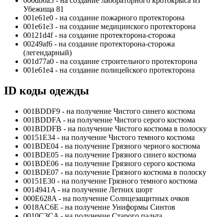
000db0a5 - на создание лабораторного кротокрыса из
Убежища 81
001e61e0 - на создание пожарного протекторона
001e61e3 - на создание медицинского протекторона
00121d4f - на создание протекторона-сторожа
00249af6 - на создание протекторона-сторожа
(легендарный)
001d77a0 - на создание строительного протекторона
001e61e4 - на создание полицейского протекторона
ID коды одежды
001BDDF9 - на получение Чистого синего костюма
001BDDFA - на получение Чистого серого костюма
001BDDFB - на получение Чистого костюма в полоску
00151E34 - на получение Чистого темного костюма
001BDE04 - на получение Грязного черного костюма
001BDE05 - на получение Грязного синего костюма
001BDE06 - на получение Грязного серого костюма
001BDE07 - на получение Грязного костюма в полоску
00151E30 - на получение Грязного темного костюма
0014941A - на получение Летних шорт
000E628A - на получение Солнцезащитных очков
0018AC6E - на получение Униформы Синтов
0010C3CA - на получение Старого пальта