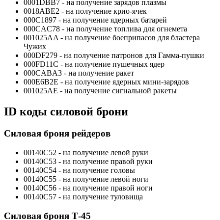
0001DBB7 - на получение зарядов плазмы
0018ABE2 - на получение крио-ячек
000C1897 - на получение ядерных батарей
000CAC78 - на получение топлива для огнемета
001025AA - на получение боеприпасов для бластера
Чужих
000DF279 - на получение патронов для Гамма-пушки
000FD11C - на получение пушечных ядер
000CABA3 - на получение ракет
000E6B2E - на получение ядерных мини-зарядов
001025AE - на получение сигнальной ракеты
ID коды силовой брони
Силовая броня рейдеров
00140С52 - на получение левой руки
00140С53 - на получение правой руки
00140С54 - на получение головы
00140С55 - на получение левой ноги
00140С56 - на получение правой ноги
00140С57 - на получение туловища
Силовая броня Т-45