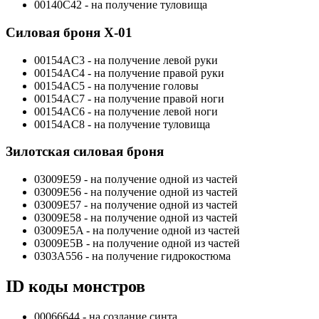
00140С42 - на получение туловища
Силовая броня X-01
00154AC3 - на получение левой руки
00154AC4 - на получение правой руки
00154AC5 - на получение головы
00154AC7 - на получение правой ноги
00154AC6 - на получение левой ноги
00154AC8 - на получение туловища
Зилотская силовая броня
03009E59 - на получение одной из частей
03009E56 - на получение одной из частей
03009E57 - на получение одной из частей
03009E58 - на получение одной из частей
03009E5A - на получение одной из частей
03009E5B - на получение одной из частей
0303A556 - на получение гидрокостюма
ID коды монстров
00066644 - на создание синта