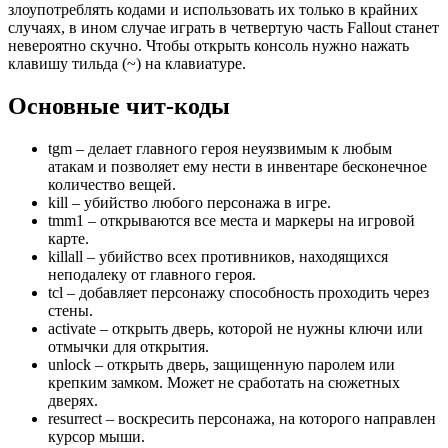
злоупотреблять кодами и использовать их только в крайних
случаях, в ином случае играть в четвертую часть Fallout станет
невероятно скучно. Чтобы открыть консоль нужно нажать
клавишу тильда (~) на клавиатуре.
Основные чит-коды
tgm – делает главного героя неуязвимым к любым
атакам и позволяет ему нести в инвентаре бесконечное
количество вещей.
kill – убийство любого персонажа в игре.
tmm1 – открываются все места и маркеры на игровой
карте.
killall – убийство всех противников, находящихся
неподалеку от главного героя.
tcl – добавляет персонажу способность проходить через
стены.
activate – открыть дверь, которой не нужны ключи или
отмычки для открытия.
unlock – открыть дверь, защищенную паролем или
крепким замком. Может не сработать на сюжетных
дверях.
resurrect – воскресить персонажа, на которого направлен
курсор мыши.