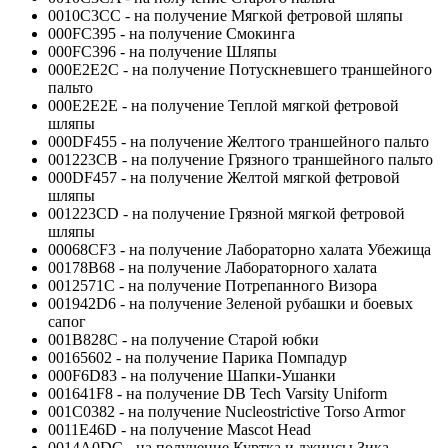
0010C3CC - на получение Мягкой фетровой шляпы
000FC395 - на получение Смокинга
000FC396 - на получение Шляпы
000E2E2C - на получение Потускневшего траншейного
пальто
000E2E2E - на получение Теплой мягкой фетровой
шляпы
000DF455 - на получение Желтого траншейного пальто
001223CB - на получение Грязного траншейного пальто
000DF457 - на получение Желтой мягкой фетровой
шляпы
001223CD - на получение Грязной мягкой фетровой
шляпы
00068CF3 - на получение Лабораторно халата Убежища
00178B68 - на получение Лабораторного халата
0012571C - на получение Потрепанного Визора
001942D6 - на получение Зеленой рубашки и боевых
сапог
001B828C - на получение Старой юбки
00165602 - на получение Парика Помпадур
000F6D83 - на получение Шапки-Ушанки
001641F8 - на получение DB Tech Varsity Uniform
001C0382 - на получение Nucleostrictive Torso Armor
0011E46D - на получение Mascot Head
0014A0DC - на получение Куртка и джинсы Зика