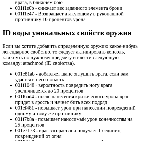
врага, в ближнем бою
001f1e0b - снижает вес заданного элемента брони
001f1e47 - Возвращает атакующему в рукопашной
противнику 10 процентов урона
ID коды уникальных свойств оружия
Если вы хотите добавить определенную оружию какое-нибудь
легендарное свойство, то следует активировать консоль,
кликнуть по нужному предмету и ввести следующую
команду: attachmod (ID свойства).
001e81ab - добавляет шанс оглушить врага, если вам
удастся в него попасть
001f1048 - вероятность повредить ногу врага
увеличивается до 20 процентов
001f6ad4 - после нанесения критического урона враг
придет в ярость и начнет бить всех подряд
001ef481 - повышает урон при нанесении повреждений
одному и тому же противнику
001f7b8a - повышает наносимый урон конечностям на
25 процентов
001e7173 - враг загорается и получает 15 единиц
повреждений от огня