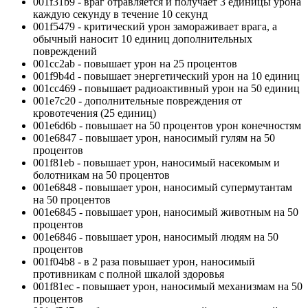
001f31b9 - враг отравляется и получает 3 единицы урона
каждую секунду в течение 10 секунд
001f5479 - критический урон замораживает врага, а
обычный наносит 10 единиц дополнительных
повреждений
001cc2ab - повышает урон на 25 процентов
001f9b4d - повышает энергетический урон на 10 единиц
001cc469 - повышает радиоактивный урон на 50 единиц
001e7c20 - дополнительные повреждения от
кровотечения (25 единиц)
001e6d6b - повышает на 50 процентов урон конечностям
001e6847 - повышает урон, наносимый гулям на 50
процентов
001f81eb - повышает урон, наносимый насекомым и
болотникам на 50 процентов
001e6848 - повышает урон, наносимый супермутантам
на 50 процентов
001e6845 - повышает урон, наносимый животным на 50
процентов
001e6846 - повышает урон, наносимый людям на 50
процентов
001f04b8 - в 2 раза повышает урон, наносимый
противникам с полной шкалой здоровья
001f81ec - повышает урон, наносимый механизмам на 50
процентов