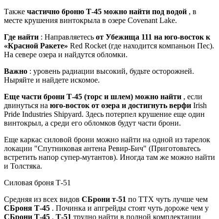
Также
частично броню Т-45 можно найти под водой
, в
месте крушения винтокрыла в озере Covenant Lake.
Где найти
: Направляетесь
от Убежища 111 на юго-восток к
«Красной Ракете»
Red Rocket (где находится компаньон Пес).
На севере озера и найдутся обломки.
Важно
: уровень радиации высокий, будьте осторожней.
Ныряйте и найдете искомое.
Еще части брони Т-45 (торс и шлем) можно найти
, если
двинуться на
юго-восток от озера и достигнуть верфи
Irish
Pride Industries Shipyard. Здесь потерпел крушение еще один
винтокрыл, а среди его обломков будут части брони.
Еще каркас силовой брони можно найти на одной из тарелок
локации "Спутниковая антена Ревир-Бич" (Приготовьтесь
встретить напор супер-мутантов). Иногда там же можно найти
и Толстяка.
Силовая броня Т-51
Средняя из всех видов
СБрони т-51
по ТТХ чуть лучше чем
СБроня Т-45
. Починка и апгрейды стоят чуть дороже чем у
СБрони Т-45
.
Т-51
трудно найти в полной комплектации