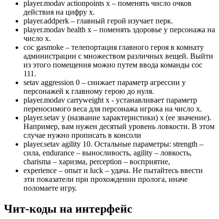
player.modav actionpoints x – поменять число очков
действия на цифру x.
player.addperk – главный герой изучает перк.
player.modav health x – поменять здоровье у персонажа на
число x.
coc gasmoke – телепортация главного героя в комнату
администрации с множеством различных вещей. Выйти
из этого помещения можно путем ввода команды coc
111.
setav aggression 0 – снижает параметр агрессии у
персонажей к главному герою до нуля.
player.modav carryweight х - устанавливает параметр
переносимого веса для персонажа игрока на число x.
player.setav y (название характеристики) x (ее значение).
Например, вам нужен десятый уровень ловкости. В этом
случае нужно прописать в консоли
player.setav agility 10. Остальные параметры: strength –
сила, endurance – выносливость, agility – ловкость,
charisma – харизма, perception – восприятие,
experience – опыт и luck – удача. Не пытайтесь ввести
эти показатели при прохождении пролога, иначе
поломаете игру.
Чит-коды на интерфейс