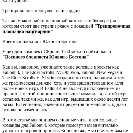
30-го уровня.
Тренировочная площадка нацгвардии
Так же можно найти не полный комплект в бункере (на
котором стоит две турели) рядом с локацией
"Тренировочная
площадка нацгвардии"
Военный блокпост Южного Бостона
Еще один комплект СБрони Т-60 можно найти около
"Военного блокпоста Южного Бостона"
.
Как вы, наверное, уже знаете такие ролевые проекты как
Fallout 3, The Elder Scrolls IV: Oblivion, Fallout: New Vegas и
The Elder Scrolls V: Skyrim созданы, по сути, на одном и том
же графическом движке, хоть и усовершенствованном (для
более новых игр). И Fallout 4 не является исключением из
правил. По этой причине консольные команды для этой игры
остались такими же, как для игр, вышедших около десяти лет
назад. Естественно, значения предметов поменялись, однако
основа не изменилась.
В этом статье мы опишем основные читы и консольные
команды для Fallout 4, которые помогут вам значительно
упростить игровой процесс. Конечно же, мы советуем вам не