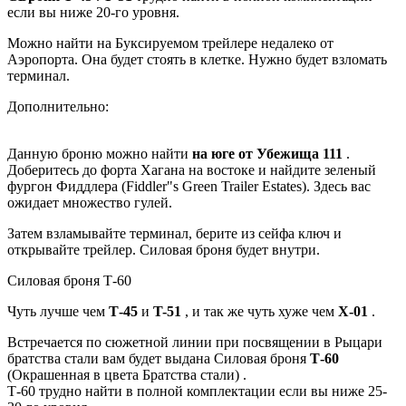
если вы ниже 20-го уровня.
Можно найти на Буксируемом трейлере недалеко от
Аэропорта. Она будет стоять в клетке. Нужно будет взломать
терминал.
Дополнительно:
Данную броню можно найти
на юге от Убежища 111
.
Доберитесь до форта Хагана на востоке и найдите зеленый
фургон Фиддлера (Fiddler"s Green Trailer Estates). Здесь вас
ожидает множество гулей.
Затем взламывайте терминал, берите из сейфа ключ и
открывайте трейлер. Силовая броня будет внутри.
Силовая броня Т-60
Чуть лучше чем
Т-45
и
T-51
, и так же чуть хуже чем
X-01
.
Встречается по сюжетной линии при
посвящении в Рыцари
братства стали вам будет выдана Силовая броня
Т-60
(Окрашенная в цвета Братства стали)
.
Т-60 трудно найти в полной комплектации если вы ниже 25-