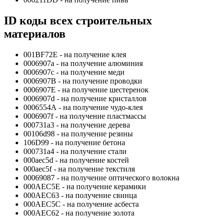
ID коды всех строительных
материалов
001BF72E - на получение клея
0006907a - на получение алюминия
0006907c - на получение меди
0006907В - на получение проводки
0006907Е - на получение шестеренок
0006907d - на получение кристаллов
0006554А - на получение чудо-клея
0006907f - на получение пластмассы
000731a3 - на получение дерева
00106d98 - на получение резины
106D99 - на получение бетона
000731a4 - на получение стали
000aec5d - на получение костей
000aec5f - на получение текстиля
00069087 - на получение оптического волокна
000AEC5Е - на получение керамики
000AEC63 - на получение свинца
000AEC5С - на получение асбеста
000AEC62 - на получение золота