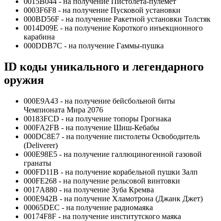
0015В044 - на получение Пистолета-пулемет
0003F6F8 - на получение Пусковой установки
000BD56F - на получение Ракетной установки Толстяк
0014D09E - на получение Короткого инъекционного
карабина
000DDB7С - на получение Гаммы-пушка
ID коды уникального и легендарного
оружия
000E9A43 - на получение бейсбольной биты
Чемпионата Мира 2076
00183FCD - на получение топоры Грогнака
000FA2FB - на получение Шиш-Кебабы
000DC8E7 - на получение пистолеты Освободитель
(Deliverer)
000E98E5 - на получение галлюциногенной газовой
гранаты
000FD11B - на получение корабельной пушки Залп
000FE268 - на получение рельсовой винтовки
0017A880 - на получение Зуба Кремва
000E942B - на получение Хламотрона (Джанк Джет)
00065DEC - на получение радиомаяка
00174F8F - на получение институтского маяка