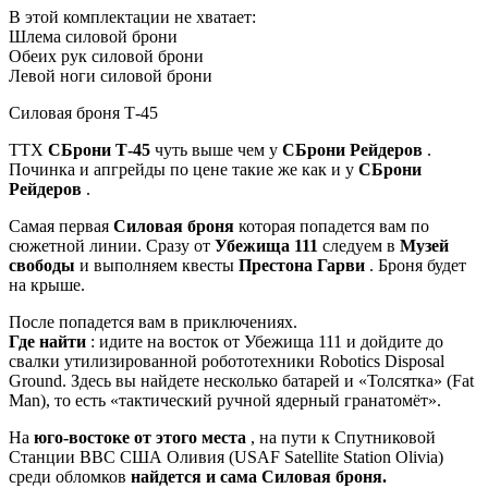
В этой комплектации не хватает:
Шлема силовой брони
Обеих рук силовой брони
Левой ноги силовой брони
Силовая броня Т-45
TTX
СБрони Т-45
чуть выше чем у
СБрони Рейдеров
.
Починка и апгрейды по цене такие же как и у
СБрони
Рейдеров
.
Самая первая
Силовая броня
которая попадется вам по
сюжетной линии. Сразу от
Убежища 111
следуем в
Музей
свободы
и выполняем квесты
Престона Гарви
. Броня будет
на крыше.
После попадется вам в приключениях.
Где найти
: идите на восток от Убежища 111 и дойдите до
свалки утилизированной робототехники Robotics Disposal
Ground. Здесь вы найдете несколько батарей и «Толсятка» (Fat
Man), то есть «тактический ручной ядерный гранатомёт».
На
юго-востоке от этого места
, на пути к Спутниковой
Станции ВВС США Оливия (USAF Satellite Station Olivia)
среди обломков
найдется и сама Силовая броня.