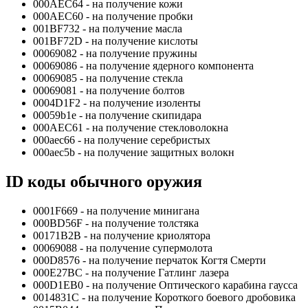
000AEC64 - на получение кожи
000AEC60 - на получение пробки
001BF732 - на получение масла
001BF72D - на получение кислоты
00069082 - на получение пружины
00069086 - на получение ядерного компонента
00069085 - на получение стекла
00069081 - на получение болтов
0004D1F2 - на получение изоленты
00059b1e - на получение скипидара
000AEC61 - на получение стекловолокна
000aec66 - на получение серебристых
000aec5b - на получение защитных волокн
ID коды обычного оружия
0001F669 - на получение минигана
000BD56F - на получение толстяка
00171B2B - на получение криолятора
00069088 - на получение супермолота
000D8576 - на получение перчаток Когтя Смерти
000Е27ВС - на получение Гатлинг лазера
000D1EB0 - на получение Оптического карабина гаусса
0014831С - на получение Короткого боевого дробовика