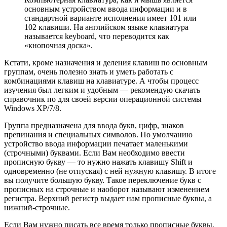
основным устройством ввода информации и в
стандартной варианте исполнения имеет 101 или
102 клавиши. На английском языке клавиатура
называется keyboard, что переводится как
«кнопочная доска».
Кстати, кроме назначения и деления клавиш по основным
группам, очень полезно знать и уметь работать с
комбинациями клавиш на клавиатуре. А чтобы процесс
изучения был легким и удобным — рекомендую скачать
справочник по для своей версии операционной системы
Windows XP/7/8.
Группа предназначена для ввода букв, цифр, знаков
препинания и специальных символов. По умолчанию
устройство ввода информации печатает маленькими
(строчными) буквами. Если Вам необходимо ввести
прописную букву — то нужно нажать клавишу Shift и
одновременно (не отпуская) с ней нужную клавишу. В итоге
вы получите большую букву. Такое переключение букв с
прописных на строчные и наоборот называют изменением
регистра. Верхний регистр выдает нам прописные буквы, а
нижний-строчные.
Если Вам нужно писать все время только прописные буквы,