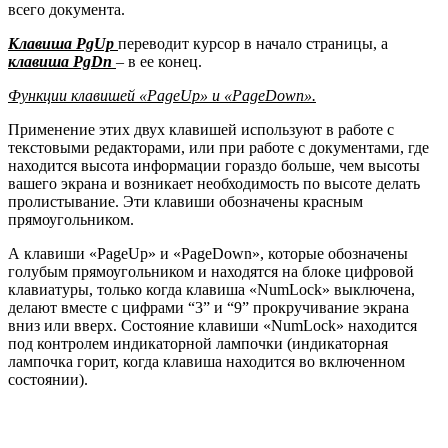
всего документа.
Клавиша PgUp
переводит курсор в начало страницы, а
клавиша PgDn
– в ее конец.
Функции клавишей «PageUp» и «PageDown».
Применение этих двух клавишей используют в работе с
текстовыми редакторами, или при работе с документами, где
находится высота информации гораздо больше, чем высоты
вашего экрана и возникает необходимость по высоте делать
пролистывание. Эти клавиши обозначены красным
прямоугольником.
А клавиши «PageUp» и «PageDown», которые обозначены
голубым прямоугольником и находятся на блоке цифровой
клавиатуры, только когда клавиша «NumLock» выключена,
делают вместе с цифрами “3” и “9” прокручивание экрана
вниз или вверх. Состояние клавиши «NumLock» находится
под контролем индикаторной лампочки (индикаторная
лампочка горит, когда клавиша находится во включенном
состоянии).