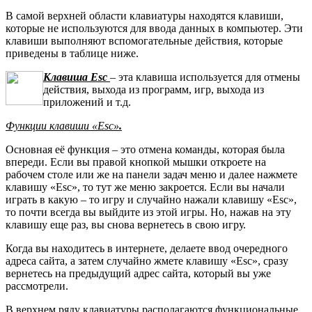
В самой верхней области клавиатуры находятся клавиши,
которые не используются для ввода данных в компьютер. Эти
клавиши выполняют вспомогательные действия, которые
приведены в таблице ниже.
Клавиша Esc
– эта клавиша используется для отмены
действия, выхода из программ, игр, выхода из
приложений и т.д.
Функции клавиши «Esc»
.
Основная её функция – это отмена команды, которая была
впереди. Если вы правой кнопкой мышки откроете на
рабочем столе или же на панели задач меню и далее нажмете
клавишу «Esc», то тут же меню закроется. Если вы начали
играть в какую – то игру и случайно нажали клавишу «Esc»,
то почти всегда вы выйдите из этой игры. Но, нажав на эту
клавишу еще раз, вы снова вернетесь в свою игру.
Когда вы находитесь в интернете, делаете ввод очередного
адреса сайта, а затем случайно жмете клавишу «Esc», сразу
вернетесь на предыдущий адрес сайта, который вы уже
рассмотрели.
В верхнем ряду клавиатуры располагаются функциональные