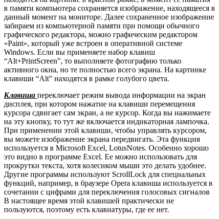
в памяти компьютера сохраняется изображение, находящееся в
данный момент на мониторе. Далее сохраненное изображение
забираем из компьютерной памяти при помощи обычного
графического редактора, можно графическим редактором
«Paint», который уже встроен в оперативной системе
Windows. Если вы применяете набор клавиш
“Alt+PrintScreen”, то выполняете фотографию только
активного окна, но те полностью всего экрана. На картинке
клавиши “Alt” находятся в рамке голубого цвета.
Клавиша
переключает режим вывода информации на экран
дисплея, при котором нажатие на клавиши перемещения
курсора сдвигает сам экран, а не курсор. Когда вы нажимаете
на эту кнопку, то тут же включается индикаторная лампочка.
При применении этой клавиши, чтобы управлять курсором,
вы можете изображение экрана передвигать. Эта функция
используется в Microsoft Excel, LotusNotes. Особенно хорошо
это видно в программе Excel. Ее можно использовать для
прокрутки текста, хотя колесиком мыши это делать удобнее.
Другие программы используют ScrollLock для специальных
функций, например, в браузере Opera клавиша используется в
сочетании с цифрами для переключения голосовых сигналов
В настоящее время этой клавишей практически не
пользуются, поэтому есть клавиатуры, где ее нет.