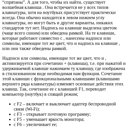
“спрятаны”. А для того, чтобы их найти, существует
волшебная клавиша
. Она встречается не у всех типов
клавиатуры, хотя на ноутбуках присутствует практически
всегда. Она обычно находится в левом нижнем углу
клавиатуры, но могут быть и другие варианты, никаких
стандартов тут нет. Надпись на клавише
выделена цветом
(чаще всего синим) или обведена рамкой. На те клавиши,
которые работают совместно с
, нанесены надписи или
символы, имеющие тот же цвет, что и надпись на клавише
,
или они также обведены рамкой.
Надписи или символы, имеющие тот же цвет, что и
,
активизируется при сочетании
+ (клавиша), т.е. при нажатой и
удерживаемой клавише
нажимаем ту клавишу, где изображена
в стилизованном виде необходимая нам функция. Сочетание
этой клавиши с функциональными клавишами (клавишами
верхнего ряда клавиатуры) изменяет основные действия этих
клавиш. Так, сочетание ее с клавишей F1, переводит
компьютер (ноутбук) в спящий режим;
с F2 – включает и выключает адаптер беспроводной
связи (Wi-Fi);
с F3 – открывает почтовую программу;
с F5 – уменьшает яркость монитора;
с F6 – увеличивает ее;