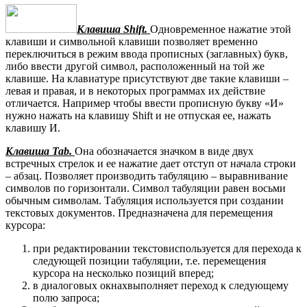
Клавиша Shift.
Одновременное нажатие этой
клавиши и символьной клавиши позволяет временно
переключиться в режим ввода прописных (заглавных) букв,
либо ввести другой символ, расположенный на той же
клавише. На клавиатуре присутствуют две такие клавиши –
левая и правая, и в некоторых программах их действие
отличается. Например чтобы ввести прописную букву «И»
нужно нажать на клавишу Shift и не отпуская ее, нажать
клавишу И.
Клавиша Tab.
Она обозначается значком в виде двух
встречных стрелок и ее нажатие дает отступ от начала строки
– абзац. Позволяет производить табуляцию – выравнивание
символов по горизонтали. Символ табуляции равен восьми
обычным символам. Табуляция используется при создании
текстовых документов. Предназначена для перемещения
курсора:
при редактировании текстовиспользуется для перехода к
следующей позиции табуляции, т.е. перемещения
курсора на несколько позиций вперед;
в диалоговых окнахвыполняет переход к следующему
полю запроса;