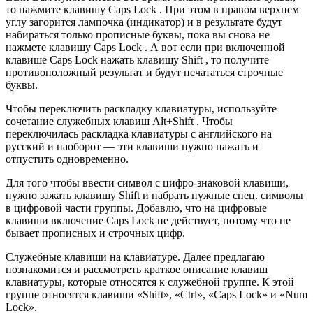
то нажмите клавишу Caps Lock . При этом в правом верхнем
углу загорится лампочка (индикатор) и в результате будут
набираться только прописные буквы, пока вы снова не
нажмете клавишу Caps Lock . А вот если при включенной
клавише Caps Lock нажать клавишу Shift , то получите
противоположный результат и будут печататься строчные
буквы.
Чтобы переключить раскладку клавиатуры, используйте
сочетание служебных клавиш Alt+Shift . Чтобы
переключилась раскладка клавиатуры с английского на
русский и наоборот — эти клавиши нужно нажать и
отпустить одновременно.
Для того чтобы ввести символ с цифро-знаковой клавиши,
нужно зажать клавишу Shift и набрать нужные спец. символы
в цифровой части группы. Добавлю, что на цифровые
клавиши включение Caps Lock не действует, потому что не
бывает прописных и строчных цифр.
Служебные клавиши на клавиатуре. Далее предлагаю
познакомится и рассмотреть краткое описание клавиш
клавиатуры, которые относятся к служебной группе. К этой
группе относятся клавиши «Shift», «Ctrl», «Caps Lock» и «Num
Lock».