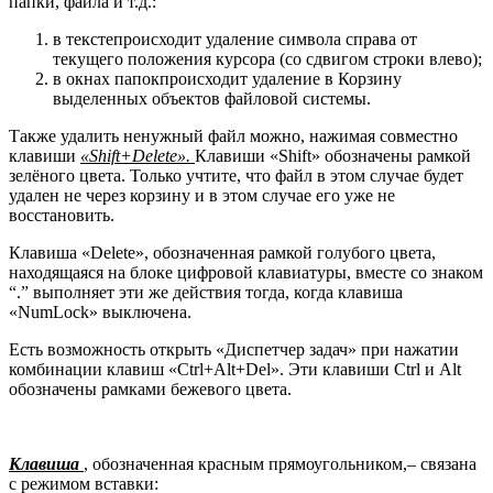
папки, файла и т.д.:
в текстепроисходит удаление символа справа от
текущего положения курсора (со сдвигом строки влево);
в окнах папокпроисходит удаление в Корзину
выделенных объектов файловой системы.
Также удалить ненужный файл можно, нажимая совместно
клавиши
«Shift+Delete».
Клавиши «Shift» обозначены рамкой
зелёного цвета. Только учтите, что файл в этом случае будет
удален не через корзину и в этом случае его уже не
восстановить.
Клавиша «Delete», обозначенная рамкой голубого цвета,
находящаяся на блоке цифровой клавиатуры, вместе со знаком
“.” выполняет эти же действия тогда, когда клавиша
«NumLock» выключена.
Есть возможность открыть «Диспетчер задач» при нажатии
комбинации клавиш «Ctrl+Alt+Del». Эти клавиши Ctrl и Alt
обозначены рамками бежевого цвета.
Клавиша
, обозначенная красным прямоугольником,– связана
с режимом вставки: