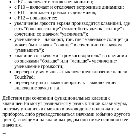
с F7 – включает и отключает монитор;
с F10 – включает и отключает встроенные динамики;
с F11 – понижает громкость динамиков;
с F12 – повышает ее;
увеличение яркости экрана производится клавишей, где
есть “большое солнце” (может быть значок “солнце” в
сочетании со значком “увеличить”);
уменьшение – наоборот, той, где “маленькое солнце” (а
может быть значок “солнце” в сочетании со значком
“уменьшить”);
клавиши со значками “громкоговоритель” в сочетании
со значками “больше” или “меньше”- увеличение/
уменьшение громкости;
перечеркнутая мышь – выключение/включение панели
TouchPad;
перечеркнутый громкоговоритель – выключение/
включение звука и т.д.
Действия при сочетании функциональных клавиш с
клавишей Fn могут различаться у разных типов клавиатуры,
поэтому уточнить их можно в руководстве пользователя
прибором, либо руководствоваться значками (обычно другого
цвета), стоящими на клавишах рядом или ниже основного ее
значения.