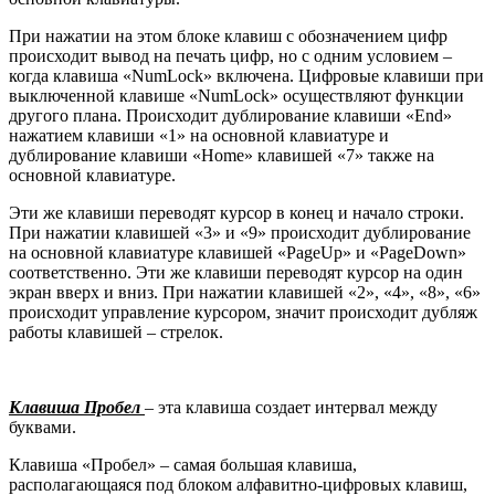
При нажатии на этом блоке клавиш с обозначением цифр
происходит вывод на печать цифр, но с одним условием –
когда клавиша «NumLock» включена. Цифровые клавиши при
выключенной клавише «NumLock» осуществляют функции
другого плана. Происходит дублирование клавиши «End»
нажатием клавиши «1» на основной клавиатуре и
дублирование клавиши «Home» клавишей «7» также на
основной клавиатуре.
Эти же клавиши переводят курсор в конец и начало строки.
При нажатии клавишей «3» и «9» происходит дублирование
на основной клавиатуре клавишей «PageUp» и «PageDown»
соответственно. Эти же клавиши переводят курсор на один
экран вверх и вниз. При нажатии клавишей «2», «4», «8», «6»
происходит управление курсором, значит происходит дубляж
работы клавишей – стрелок.
Клавиша Пробел
– эта клавиша создает интервал между
буквами.
Клавиша «Пробел» – самая большая клавиша,
располагающаяся под блоком алфавитно-цифровых клавиш,