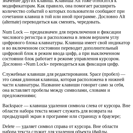
значение других клавиш. Клавиша Alt тоже относится к
модификаторам. Как правило, она помогает расширить
количество событий о которых пользователи сообщают при
сочетании клавиш в той или иной программе. Дословно Alt
(alternate) переводиться как сменять, чередовать.
Num Lock — предназначен для переключения и фиксации
числового регистра и расположена в левом верхнем углу
цифрового блока клавиатуры. Клавиша имеет свой индикатор
и во включенном состоянии переводит дополнительный
цифровой блок в режим ввода цифр, а при выключенном
состоянии блок работает в режиме управления курсором.
Дословно «Num Lock» переводиться как фиксация цифр.
Служебные клавиши для редактирования. Space (пробел) —
это самая длинная клавиша, которая расположена в нижней
части клавиатуры. Название клавиши говорит само за себя,
она вставляет пробелы между символами, словами и
предложениями;
Backspace — клавиша удаления символа слева от курсора. Вне
области набора текста может служить для возврата на
предыдущий экран в программе или страницу в браузере;
Delete — удаляет символ справа от курсора. Вне области
набора текста служит для удаления объекта (файлы,