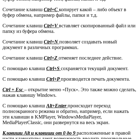
Сочетание клавиш
Ctrl+C
копирует какой – либо объект в
буфер обмена, например файлы, папки и т.д.
Сочетание клавиш
Ctrl+V
вставляет скопированный файл или
папку из буфера обмена.
Сочетание клавиш
Ctrl+N
позволяет создавать новый
документ в различных программах.
Сочетание клавиш
Ctrl+Z
отменяет последнее действие.
С помощью клавиш
Ctrl+S
сохраняется текущий документ.
С помощью клавиш
Ctrl+P
производится печать документа.
Ctrl + Esc
– открытие меню «Пуск». Это также можно сделать,
нажав клавишу Windows.
С помощью клавиш
Alt+Enter
происходит переход
полноэкранного режима и обратно, например, если нажать
эти клавиши в KMPlayer, WindowsMediaPlayer,
MediaPlayerClassic, они развернутся на весь экран.
Клавиши Alt и клавиши от 0 до 9
расположенные в правой
части клавиатуры дают возможность вводить произвольные