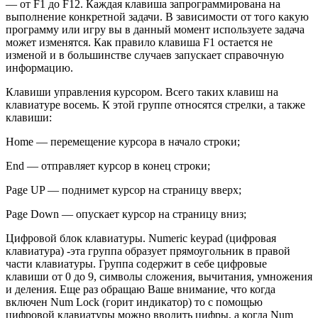
— от F1 до F12. Каждая клавиша запрограммирована на
выполнение конкретной задачи. В зависимости от того какую
программу или игру вы в данный момент используете задача
может изменятся. Как правило клавиша F1 остается не
изменой и в большинстве случаев запускает справочную
информацию.
Клавиши управления курсором. Всего таких клавиш на
клавиатуре восемь. К этой группе относятся стрелки, а также
клавиши:
Home — перемещение курсора в начало строки;
End — отправляет курсор в конец строки;
Page UP — поднимет курсор на страницу вверх;
Page Down — опускает курсор на страницу вниз;
Цифровой блок клавиатуры.
Numeric keypad (цифровая
клавиатура)
-эта группа образует прямоугольник в правой
части клавиатуры. Группа содержит в себе цифровые
клавиши от 0 до 9, символы сложения, вычитания, умножения
и деления. Еще раз обращаю Ваше внимание, что когда
включен Num Lock (горит индикатор) то с помощью
цифровой клавиатуры можно вводить цифры, а когда Num