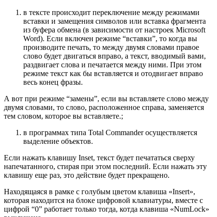
в тексте происходит переключение между режимами
вставки и замещения символов или вставка фрагмента
из буфера обмена (в зависимости от настроек Microsoft
Word). Если включен режиме “вставки”, то когда вы
производите печать, то между двумя словами правое
слово будет двигаться вправо, а текст, вводимый вами,
раздвигает слова и печатается между ними. При этом
режиме текст как бы вставляется и отодвигает вправо
весь конец фразы.
А вот при режиме “замены”, если вы вставляете слово между
двумя словами, то слово, расположенное справа, заменяется
тем словом, которое вы вставляете.;
в программах типа Total Commander осуществляется
выделение объектов.
Если нажать клавишу Inset, текст будет печататься сверху
напечатанного, стирая при этом последний. Если нажать эту
клавишу еще раз, это действие будет прекращено.
Находящаяся в рамке с голубым цветом клавиша «Insert»,
которая находится на блоке цифровой клавиатуры, вместе с
цифрой “0” работает только тогда, котда клавиша «NumLock»