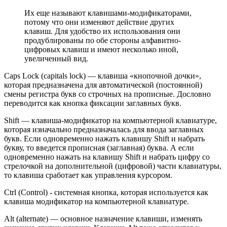
Их еще называют клавишами-модификаторами,
потому что они изменяют действие других
клавиш. Для удобство их использования они
продублированы по обе стороны алфавитно-
цифровых клавиш и имеют несколько иной,
увеличенный вид.
Caps Lock (capitals lock) — клавиша «кнопочной дочки»,
которая предназначена для автоматической (постоянной)
смены регистра букв со строчных на прописные. Дословно
переводится как кнопка фиксации заглавных букв.
Shift — клавиша-модификатор на компьютерной клавиатуре,
которая изначально предназначалась для ввода заглавных
букв. Если одновременно нажать клавишу Shift и набрать
букву, то введется прописная (заглавная) буква. А если
одновременно нажать на клавишу Shift и набрать цифру со
стрелочкой на дополнительной (цифровой) части клавиатуры,
то клавиша сработает как управления курсором.
Ctrl (Control) - системная кнопка, которая используется как
клавиша модификатор на компьютерной клавиатуре.
Alt (alternate) — основное назначение клавиши, изменять