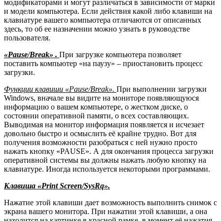
модификаторами и могут различаться в зависимости от марки
и модели компьютера. Если действия какой либо клавиши на
клавиатуре вашего компьютера отличаются от описанных
здесь, то об ее назначении можно узнать в руководстве
пользователя.
«Pause/Break»
.
При загрузке компьютера позволяет
поставить компьютер «на паузу» – приостановить процесс
загрузки.
Функции клавиши «Pause/Break».
При выполнении загрузки
Windows, вначале вы видите на мониторе появляющуюся
информацию о вашем компьютере, о жестком диске, о
состоянии оперативной памяти, о всех составляющих.
Выводимая на монитор информация появляется и исчезает
довольно быстро и осмыслить её крайне трудно. Вот для
получения возможности разобраться с ней нужно просто
нажать кнопку «PAUSE». А для окончания процесса загрузки
оперативной системы вы должны нажать любую кнопку на
клавиатуре. Иногда используется некоторыми программами.
Клавиша «Print Screen/SysRq».
Нажатие этой клавиши дает возможность выполнить снимок с
экрана вашего монитора. При нажатии этой клавиши, а она
находится на картинке в красной рамке, в момент её нажатия