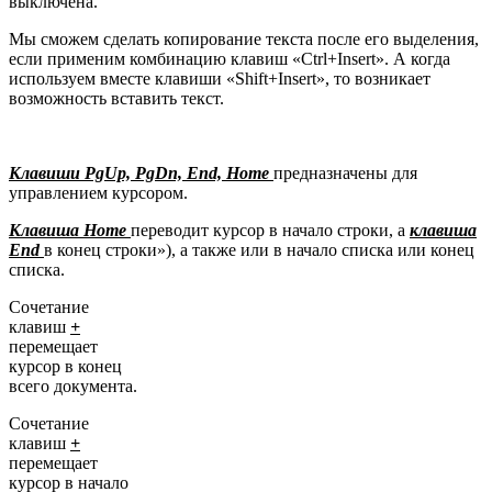
выключена.
Мы сможем сделать копирование текста после его выделения,
если применим комбинацию клавиш «Ctrl+Insert». А когда
используем вместе клавиши «Shift+Insert», то возникает
возможность вставить текст.
Клавиши PgUp, PgDn, End, Home
предназначены для
управлением курсором.
Клавиша Home
переводит курсор в начало строки, а
клавиша
End
в конец строки»), а также или в начало списка или конец
списка.
Сочетание
клавиш
+
перемещает
курсор в конец
всего документа.
Сочетание
клавиш
+
перемещает
курсор в начало