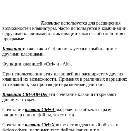
Клавиша
используется для расширения
возможностей клавиатуры. Часто используется в комбинации
с другими клавишами для активации какого- либо действия в
программе.
Клавиши
также, как и Ctrl, используется в комбинации с
другими клавишами.
Функции клавишей «Ctrl» и «Alt».
При использовании этих клавишей вы расширяете у других
клавишей их возможности. Применяя в различных вариациях
эти клавиши, вы производите различные действия.
Клавиши Ctrl+Alt+Del
эти сочетание клавиш открывают
диспетчер задач.
Сочетание
клавиш Ctrl+A
выделяет все объекты сразу,
например папки, файлы, текст и т.д.
Сочетание
клавиш Ctrl+X
вырезает выделенный объект в
буфер обмен, например тест, файлы, папки и т.д.