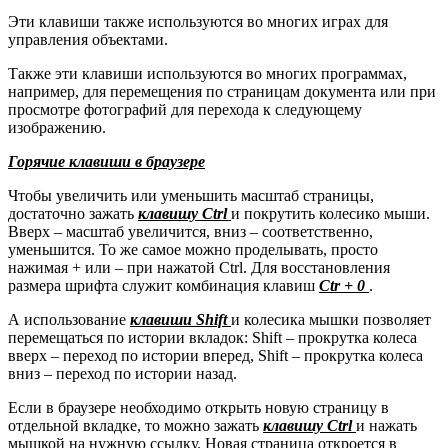
Эти клавиши также используются во многих играх для
управления объектами.
Также эти клавиши используются во многих программах,
например, для перемещения по страницам документа или при
просмотре фотографий для перехода к следующему
изображению.
Горячие клавиши в браузере
Чтобы увеличить или уменьшить масштаб страницы,
достаточно зажать
клавишу Ctrl
и покрутить колесико мыши.
Вверх – масштаб увеличится, вниз – соответственно,
уменьшится. То же самое можно проделывать, просто
нажимая + или – при нажатой Ctrl. Для восстановления
размера шрифта служит комбинация клавиш
Ctr + 0
.
А использование
клавиши Shift
и колесика мышки позволяет
перемещаться по истории вкладок: Shift – прокрутка колеса
вверх – переход по истории вперед, Shift – прокрутка колеса
вниз – переход по истории назад.
Если в браузере необходимо открыть новую страницу в
отдельной вкладке, то можно зажать
клавишу Ctrl
и нажать
мышкой на нужную ссылку. Новая страница откроется в