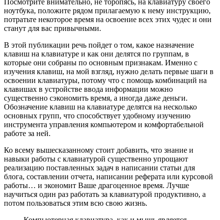
Посмотрите внимательно, не торопясь, на клавиатуру своего
ноутбука, положите рядом прилагаемую к нему инструкцию,
потратьте некоторое время на освоение всех этих чудес и они
станут для вас привычными.
В этой публикации речь пойдет о том, какое назначение
клавиш на клавиатуре и как они делятся по группам, в
которые они собраны по основным признакам. Именно с
изучения клавиш, на мой взгляд, нужно делать первые шаги в
освоении клавиатуры, потому что с помощь комбинаций на
клавишах в устройстве ввода информации можно
существенно сэкономить время, а иногда даже деньги.
Обозначение клавиш на клавиатуре делятся на несколько
основных групп, что способствует удобному изучению
инструмента управления компьютером и комфортабельной
работе за ней.
Ко всему вышесказанному стоит добавить, что знание и
навыки работы с клавиатурой существенно упрощают
реализацию поставленных задач в написании статьи для
блога, составлении отчета, написании реферата или курсовой
работы… и экономит Ваше драгоценное время. Лучше
научиться один раз работать за клавиатурой продуктивно, а
потом пользоваться этим всю свою жизнь.
Компьютерная клавиатура, как и мышь является