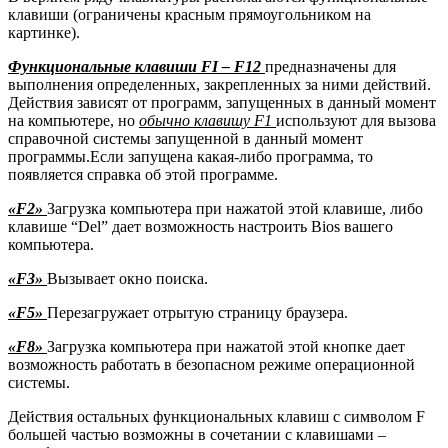
клавиши (ограничены красным прямоугольником на
картинке).
Функциональные клавиши FI – F12
предназначены для
выполнения определенных, закрепленных за ними действий.
Действия зависят от программ, запущенных в данный момент
на компьютере, но
обычно клавишу F1
используют для вызова
справочной системы запущенной в данный момент
программы.Если запущена какая-либо программа, то
появляется справка об этой программе.
«F2»
Загрузка компьютера при нажатой этой клавише, либо
клавише “Del” дает возможность настроить Bios вашего
компьютера.
«F3»
Вызывает окно поиска.
«F5»
Перезагружает отрытую страницу браузера.
«F8»
Загрузка компьютера при нажатой этой кнопке дает
возможность работать в безопасном режиме операционной
системы.
Действия остальных функциональных клавиш с символом F
большей частью возможны в сочетании с клавишами –