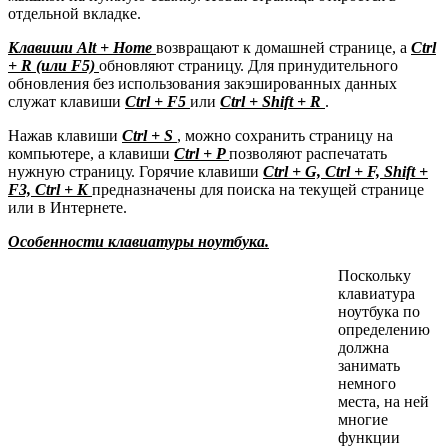
отдельной вкладке.
Клавиши Alt + Home
возвращают к домашней странице, а
Ctrl
+ R (или F5)
обновляют страницу. Для принудительного
обновления без использования закэшированных данных
служат клавиши
Ctrl + F5
или
Ctrl + Shift + R
.
Нажав клавиши
Ctrl + S
, можно сохранить страницу на
компьютере, а клавиши
Ctrl + P
позволяют распечатать
нужную страницу. Горячие клавиши
Ctrl + G, Ctrl + F, Shift +
F3, Ctrl + K
предназначены для поиска на текущей странице
или в Интернете.
Особенности клавиатуры ноутбука.
Поскольку
клавиатура
ноутбука по
определению
должна
занимать
немного
места, на ней
многие
функции