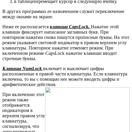
в таблицеперемещает курсор в следующую ячейку.
В других программах ее назначением служит переключение
между окнами на экране.
Ниже ее располагается
клавиша CapsLock.
Нажатие этой
клавиши фиксирует написание заглавных букв. При
повторном нажатии снова пишутся прописные буквы. На этот
режим указывает световой индикатор в правом верхнем углу
клавиатуры. Повторное нажатие отменяет режим. При
включенном режиме CapsLock нажатие клавиши
вводит
строчные буквы.
Клавиша NumLock
включает и выключает цифры
расположенные в правой части клавиатуры. Если клавиатура
включена, то вы с помощью нее можете вводить цифры и
арифметические действия.
При включении этот
режим также
отображается
индикатором в
верхнем правом углу
клавиатуры,
сигнализируя, что
дополнительная