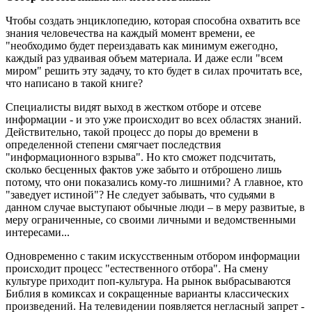
Чтобы создать энциклопедию, которая способна охватить все
знания человечества на каждый момент времени, ее
"необходимо будет переиздавать как минимум ежегодно,
каждый раз удваивая объем материала. И даже если "всем
миром" решить эту задачу, то кто будет в силах прочитать все,
что написано в такой книге?
Специалисты видят выход в жестком отборе и отсеве
информации - и это уже происходит во всех областях знаний.
Действительно, такой процесс до поры до времени в
определенной степени смягчает последствия
"информационного взрыва". Но кто сможет подсчитать,
сколько бесценных фактов уже забыто и отброшено лишь
потому, что они показались кому-то лишними? А главное, кто
"заведует истиной"? Не следует забывать, что судьями в
данном случае выступают обычные люди – в меру развитые, в
меру ограниченные, со своими личными и ведомственными
интересами...
Одновременно с таким искусственным отбором информации
происходит процесс "естественного отбора". На смену
культуре приходит поп-культура. На рынок выбрасываются
Библия в комиксах и сокращенные варианты классических
произведений. На телевидении появляется негласный запрет -