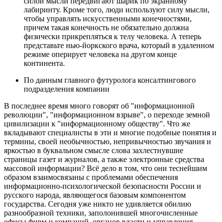
силой мысли передвигают шарик по экранному
лабиринту. Кроме того, люди используют силу мысли,
чтобы управлять искусственными конечностями,
причем такая конечность не обязательно должна
физически прикрепляться к телу человека. А теперь
представьте нью-йоркского врача, который в удаленном
режиме оперирует человека на другом конце
континента.
По данным главного футуролога консалтингового
подразделения компании
В последнее время много говорят об "информационной
революции", "информационном взрыве", о переходе земной
цивилизации к "информационному обществу". Что же
вкладывают специалисты в эти и многие подобные понятия и
термины, своей необычностью, непривычностью звучания и
яркостью в буквальном смысле слова захлестнувшие
страницы газет и журналов, а также электронные средства
массовой информации? Всё дело в том, что они теснейшим
образом взаимосвязаны с проблемами обеспечения
информационно-психологической безопасности России и
русского народа, являющегося базовым компонентом
государства. Сегодня уже никто не удивляется обилию
разнообразной техники, заполонившей многочисленные
офисы фирм и компаний, органов власти и управления.