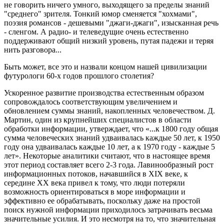
не говорить ничего умного, выходящего за пределы знаний
"среднего" зрителя. Тонкий юмор сменяется "хохмами",
поэзия романсов - дешевыми "джаги-джаги", изысканная речь
- сленгом. А радио- и телеведущие очень естественно
поддерживают общий низкий уровень, путая падежи и теряя
нить разговора...
Быть может, все это и назвали концом нашей цивилизации
футурологи 60-х годов прошлого столетия?
Ускоренное развитие производства естественным образом
сопровождалось соответствующим увеличением и
обновлением суммы знаний, накопленных человечеством. Д.
Мартин, один из крупнейших специалистов в области
обработки информации, утверждает, что «...к 1800 году общая
сумма человеческих знаний удваивалась каждые 50 лет, к 1950
году она удваивалась каждые 10 лет, а к 1970 году - каждые 5
лет». Некоторые аналитики считают, что в настоящее время
этот период составляет всего 2-3 года. Лавинообразный рост
информационных потоков, начавшийся в XIX веке, к
середине XX века привел к тому, что люди потеряли
возможность ориентироваться в море информации и
эффективно ее обрабатывать, поскольку даже на простой
поиск нужной информации приходилось затрачивать весьма
значительные усилия. И это несмотря на то, что значительная