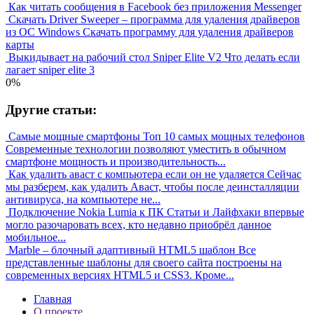
Как читать сообщения в Facebook без приложения Messenger
Скачать Driver Sweeper – программа для удаления драйверов
из OC Windows Скачать программу для удаления драйверов
карты
Выкидывает на рабочий стол Sniper Elite V2 Что делать если
лагает sniper elite 3
0%
Другие статьи:
Самые мощные смартфоны Топ 10 самых мощных телефонов
Современные технологии позволяют уместить в обычном
смартфоне мощность и производительность...
Как удалить аваст с компьютера если он не удаляется
Сейчас
мы разберем, как удалить Аваст, чтобы после деинсталляции
антивируса, на компьютере не...
Подключение Nokia Lumia к ПК
Статьи и Лайфхаки впервые
могло разочаровать всех, кто недавно приобрёл данное
мобильное...
Marble – блочный адаптивный HTML5 шаблон
Все
представленные шаблоны для своего сайта построены на
современных версиях HTML5 и CSS3. Кроме...
Главная
О проекте