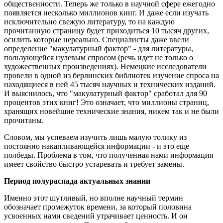
общественности. Теперь же только в научной сфере ежегодно
появляется несколько миллионов книг. И даже если изучать
исключительно свежую литературу, то на каждую
прочитанную страницу будет приходиться 10 тысяч других,
осилить которые нереально. Специалисты даже ввели
определение "макулатурный фактор" - для литературы,
пользующейся нулевым спросом (речь идет не только о
художественных произведениях). Немецкие исследователи
провели в одной из берлинских библиотек изучение спроса на
находящиеся в ней 45 тысяч научных и технических изданий.
И выяснилось, что "макулатурный фактор" сработал для 90
процентов этих книг! Это означает, что миллионы страниц,
хранящих новейшие технические знания, никем так и не были
прочитаны.
Словом, мы успеваем изучить лишь малую толику из
постоянно накапливающейся информации - и это еще
полбеды. Проблема в том, что полученная нами информация
имеет свойство быстро устаревать и требует замены.
Период полураспада актуальных знании
Именно этот шутливый, но вполне научный термин
обозначает промежуток времени, за который половина
усвоенных нами сведений утрачивает ценность. И он