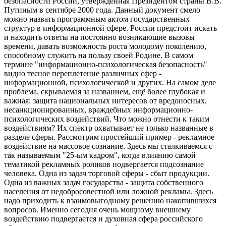
безопасности России, утверждённая Президентом страны В.В.
Путиным в сентябре 2000 года. Данный документ смело
можно назвать программным актом государственных
структур в информационной сфере. России предстоит искать
и находить ответы на постоянно возникающие вызовы
времени, давать возможность роста молодому поколению,
способному служить на пользу своей Родине. В самом
термине "информационно-психологическая безопасность"
видно тесное переплетение различных сфер -
информационной, психологической и других. На самом деле
проблема, скрываемая за названием, ещё более глубокая и
важная: защита национальных интересов от вредоносных,
несанкционированных, враждебных информационно-
психологических воздействий. Что можно отнести к таким
воздействиям? Их спектр охватывает не только названные в
разделе сферы. Рассмотрим простейший пример - рекламное
воздействие на массовое сознание. Здесь мы сталкиваемся с
так называемым "25-ым кадром", когда влиянию самой
тематикой рекламных роликов подвергается подсознание
человека. Одна из задач торговой сферы - сбыт продукции.
Одна из важных задач государства - защита собственного
населения от недобросовестной или ложной рекламы. Здесь
надо приходить к взаимовыгодному решению накопившихся
вопросов. Именно сегодня очень мощному внешнему
воздействию подвергается и духовная сфера российского