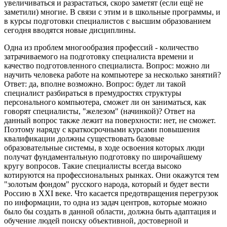
увеличиваться и разрастаться, скоро заметят (если ещё не
заметили) многие. В связи с этим и в школьные программы, и
в курсы подготовки специалистов с высшим образованием
сегодня вводятся новые дисциплины.
Одна из проблем многообразия профессий - количество
затрачиваемого на подготовку специалиста времени и
качество подготовленного специалиста. Вопрос: можно ли
научить человека работе на компьютере за несколько занятий?
Ответ: да, вполне возможно. Вопрос: будет ли такой
специалист разбираться в премудростях структуры
персонального компьютера, сможет ли он заниматься, как
говорят специалисты, "железом" (начинкой)? Ответ на
данный вопрос также лежит на поверхности: нет, не сможет.
Поэтому наряду с краткосрочными курсами повышения
квалификации должны существовать базовые
образовательные системы, в ходе освоения которых люди
получат фундаментальную подготовку по широчайшему
кругу вопросов. Такие специалисты всегда высоко
котируются на профессиональных рынках. Они окажутся тем
"золотым фондом" русского народа, который и будет вести
Россию в XXI веке. Что касается предотвращения перегрузок
по информации, то одна из задач центров, которые можно
было бы создать в данной области, должна быть адаптация и
обучение людей поиску объективной, достоверной и