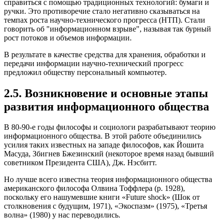
справиться с помощью традиционных технологий: бумаги и
ручки. Это противоречие стало негативно сказываться на
темпах роста научно-технического прогресса (НТП). Стали
говорить об "информационном взрыве", называя так бурный
рост потоков и объемов информации.
В результате в качестве средства для хранения, обработки и
передачи информации научно-технический прогресс
предложил обществу персональный компьютер.
2.5. Возникновение и основные этапы
развития информационного общества
В 80-90-е годы философы и социологи разрабатывают теорию
информационного общества. В этой работе объединились
усилия таких известных на западе философов, как Йошита
Масуда, Збигнев Бжезинский (некоторое время назад бывший
советником Президента США), Дж. Нэсбитт.
Но лучше всего известна теория информационного общества
американского философа Олвина Тоффлера (р. 1928),
поскольку его нашумевшие книги «Future shock» (Шок от
столкновения с будущим, 1971), «Экоспазм» (1975), «Третья
волна» (1980) у нас переводились.