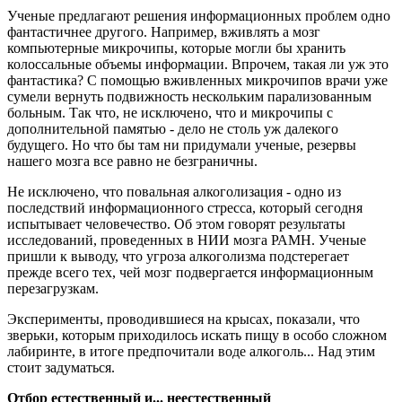
Ученые предлагают решения информационных проблем одно
фантастичнее другого. Например, вживлять а мозг
компьютерные микрочипы, которые могли бы хранить
колоссальные объемы информации. Впрочем, такая ли уж это
фантастика? С помощью вживленных микрочипов врачи уже
сумели вернуть подвижность нескольким парализованным
больным. Так что, не исключено, что и микрочипы с
дополнительной памятью - дело не столь уж далекого
будущего. Но что бы там ни придумали ученые, резервы
нашего мозга все равно не безграничны.
Не исключено, что повальная алкоголизация - одно из
последствий информационного стресса, который сегодня
испытывает человечество. Об этом говорят результаты
исследований, проведенных в НИИ мозга РАМН. Ученые
пришли к выводу, что угроза алкоголизма подстерегает
прежде всего тех, чей мозг подвергается информационным
перезагрузкам.
Эксперименты, проводившиеся на крысах, показали, что
зверьки, которым приходилось искать пищу в особо сложном
лабиринте, в итоге предпочитали воде алкоголь... Над этим
стоит задуматься.
Отбор естественный и... неестественный