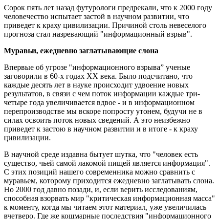
Сорок пять лет назад футурологи предрекали, что к 2000 году
человечество испытает застой в научном развитии, что
приведет к краху цивилизации.
Причиной столь невеселого
прогноза стал назревающий "информационный взрыв".
Муравьи, ежедневно заглатывающие слона
Впервые об угрозе "информационного взрыва” ученые
заговорили в 60-х годах XX века. Было подсчитано, что
каждые десять лет в науке происходит удвоение новых
результатов, в связи с чем поток информации каждые три-
четыре года увеличивается вдвое - и в информационном
перепроизводстве мы вскоре попросту утонем, будучи не в
силах освоить поток новых сведений. А это неизбежно
приведет к застою в научном развитии и в итоге - к краху
цивилизации.
В научной среде издавна бытует шутка, что "человек есть
существо, чьей самой лакомой пищей является информация".
С этих позиций нашего современника можно сравнить с
муравьем, которому приходится ежедневно заглатывать слона.
Но 2000 год давно позади, и, если верить исследованиям,
способная взорвать мир "критическая информационная масса"
к моменту, когда мы читаем этот материал, уже увеличилась
вчетверо. Где же кошмарные последствия "информационного