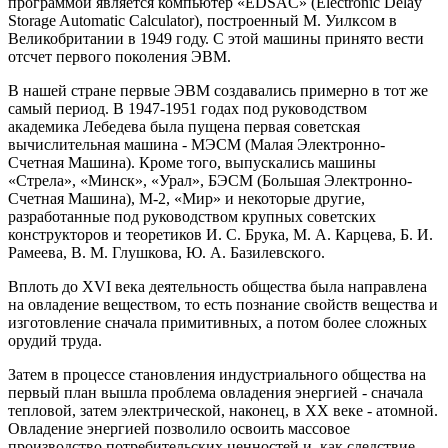
программой является компьютер «EDSAC» (Electronic Delay
Storage Automatic Calculator), построенный М. Уилксом в
Великобритании в 1949 году. С этой машины принято вести
отсчет первого поколения ЭВМ.
В нашей стране первые ЭВМ создавались примерно в тот же
самый период. В 1947-1951 годах под руководством
академика Лебедева была пущена первая советская
вычислительная машина - МЭСМ (Малая Электронно-
Счетная Машина). Кроме того, выпускались машины
«Стрела», «Минск», «Урал», БЭСМ (Большая Электронно-
Счетная Машина), М-2, «Мир» и некоторые другие,
разработанные под руководством крупных советских
конструкторов и теоретиков И. С. Брука, М. А. Карцева, Б. И.
Рамеева, В. М. Глушкова, Ю. А. Базилевского.
Вплоть до XVI века деятельность общества была направлена
на овладение веществом, то есть познание свойств вещества и
изготовление сначала примитивных, а потом более сложных
орудий труда.
Затем в процессе становления индустриального общества на
первый план вышла проблема овладения энергией - сначала
тепловой, затем электрической, наконец, в XX веке - атомной.
Овладение энергией позволило освоить массовое
производство потребительских ценностей и, как следствие,