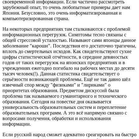
своевременной информации. Если частично рассмотреть
зарубежный опыт, то очень любопытные примеры дает нам
Япония. Безусловно, это очень информатизированная и
компьютеризированная страна.
На некоторых предприятиях там сталкиваются с проблемой
информационных перегрузок. Симптомы тесно связаны с
общей стрессовой усталостью. Называют сами японцы данное
заболевание "кароши". Последствия его достаточно трагичны,
вплоть до смертельных исходов. Как свидетельствуют сухие
цифры статистической отчётности, в середине девяностых
годов от таких перегрузок на японских предприятиях и в
учреждениях ежегодно погибало на рабочих местах до десяти
тысяч человек(!). Данная статистика свидетельствует о
серьёзности возникающей проблемы. Ещё не так давно шёл
извечный спор между "физиками" и "лириками" о
приоритетах образования. Предметом дискуссий была
проблема так называемого гуманитарного и технического
образования. Сегодня на повестке дня оказывается
универсальность образовательных систем и переплетение
образовательных программ. А это всё напрямую связано с
вопросами получения, обработки и использования
информации.
Если русский народ сможет адекватно среагировать на быстро