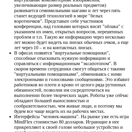
увеличивающие размер реальных предметов)
развивается семимильными шагами и лет через пять
станет ведущей технологией в мире "белых
воротничков". Представьте себе участников
конференции, над головами которых висят "облака" с
указанием их имен, открытых вопросов, нерешенных
проблем и т.п. Такую же информацию через несколько
лет можно будет видеть на линзах обычных очков, а еще
лет через 10 – и на контактных линзах.
В офисах появятся "виртуальные помощники",
способные отыскивать нужную информацию и
справляться с информационным "эксапотопом". В
скором времени сотрудники смогут общаться с такими
"виртуальными помощниками", обмениваясь с ними
электронными и голосовыми сообщениями. Это избавит
работников во плоти и крови от целого ряда рутинных
обязанностей, позволив им сосредоточиться на
выполнении более творческих задач. Роботы уже сейчас
обладают большей выносливостью и
сообразительностью, чем живые люди, и поэтому мы
будем все чаще видеть их на рабочих местах.
Интерфейсы "человек-машина". На рынке уже есть игра
MindFlex стоимостью 80 долларов. Играющие в нее
прикрепляют к своей голове небольшое устройство и