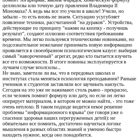
целлюлозы или точную дату правления Владимира II
Мономаха? А ведь мы все это учили в школе! Учили, но
забыли - то есть вновь не знаем. Ситуацию усугубляет
появление техники, рассчитанной "на дураков". Устройства,
действующие по принципу "нажми на кнопку - получишь
результат", создают иллюзию соответствия требованиям
времени. Мы легко пользуемся техническими новинками, но
подсознательное нежелание принимать новую информацию
проявляется в своеобразном психологическом казусе: выбирая
самый "навороченный" агрегат, редко кто пытается изучить
все его возможности. В итоге новинка эксплуатируется в
лучшем случае вполсилы...
Не знаю, заметили ли вы, что в передовых школах и
институтах стала меняться психология преподавания? Раньше
учеников и студентов заставляли все заучивать наизусть.
Сегодня на это уже не нажимают столь рьяно - прекрасно,
если человек помнит формулу или дату, но если он легко
оперирует материалом, в котором ее можно найти, - это тоже
очень неплохо. В таком подходе видится некое решение
проблемы "информационного взрыва" (не говоря уже о
спасении здоровья наших перегруженных детей): не
обязательно все помнить, достаточно научиться логике
мышления в разных областях знаний и умению быстро
находить нужное, когда оно понадобится.