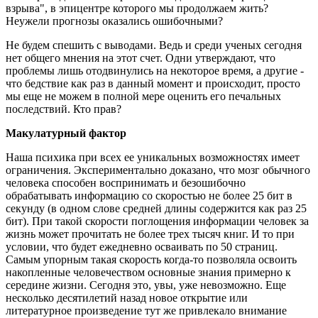
взрыва", в эпицентре которого мы продолжаем жить?
Неужели прогнозы оказались ошибочными?
Не будем спешить с выводами. Ведь и среди ученых сегодня
нет общего мнения на этот счет. Одни утверждают, что
проблемы лишь отодвинулись на некоторое время, а другие -
что бедствие как раз в данный момент и происходит, просто
мы еще не можем в полной мере оценить его печальных
последствий. Кто прав?
Макулатурный фактор
Наша психика при всех ее уникальных возможностях имеет
ограничения. Экспериментально доказано, что мозг обычного
человека способен воспринимать и безошибочно
обрабатывать информацию со скоростью не более 25 бит в
секунду (в одном слове средней длины содержится как раз 25
бит). При такой скорости поглощения информации человек за
жизнь может прочитать не более трех тысяч книг. И то при
условии, что будет ежедневно осваивать по 50 страниц.
Самым упорным такая скорость когда-то позволяла освоить
накопленные человечеством основные знания примерно к
середине жизни. Сегодня это, увы, уже невозможно. Еще
несколько десятилетий назад новое открытие или
литературное произведение тут же привлекало внимание