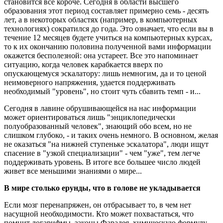
становится все короче. Сегодня в области высшего
образования этот период составляет примерно семь - десять
лет, а в некоторых областях (например, в компьютерных
технологиях) сократился до года. Это означает, что если вы в
течение 12 месяцев будете учиться на компьютерных курсах,
то к их окончанию половина полученной вами информации
окажется бесполезной: она устареет. Все это напоминает
ситуацию, когда человек карабкается вверх по
опускающемуся эскалатору: лишь немногим, да и то ценой
неимоверного напряжения, удается поддерживать
необходимый "уровень", но стоит чуть сбавить темп - и...
Сегодня в лавине обрушивающейся на нас информации
может ориентироваться лишь "энциклопедически
полуобразованный человек", знающий обо всем, но не
слишком глубоко, - и таких очень немного. В основном, желая
не оказаться "на нижней ступеньке эскалатора", люди ищут
спасение в "узкой специализации" - чем "уже", тем легче
поддерживать уровень. В итоге все большее число людей
живет все меньшими знаниями о мире...
В мире столько ерунды, что в голове не укладывается
Если мозг перенапряжен, он отбрасывает то, в чем нет
насущной необходимости. Кто может похвастаться, что
помнит логарифмы, законы Фарадея, химическую формулу