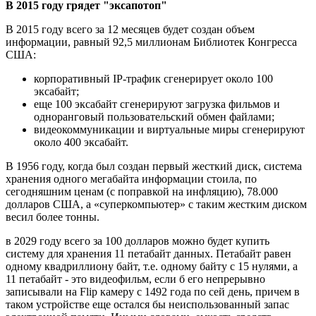
В 2015 году грядет "эксапотоп"
В 2015 году всего за 12 месяцев будет создан объем
информации, равный 92,5 миллионам Библиотек Конгресса
США:
корпоративный IP-трафик сгенерирует около 100
эксабайт;
еще 100 эксабайт сгенерируют загрузка фильмов и
одноранговый пользовательский обмен файлами;
видеокоммуникации и виртуальные миры сгенерируют
около 400 эксабайт.
В 1956 году, когда был создан первый жесткий диск, система
хранения одного мегабайта информации стоила, по
сегодняшним ценам (с поправкой на инфляцию), 78.000
долларов США, а «суперкомпьютер» с таким жестким диском
весил более тонны.
в 2029 году всего за 100 долларов можно будет купить
систему для хранения 11 петабайт данных. Петабайт равен
одному квадриллиону байт, т.е. одному байту с 15 нулями, а
11 петабайт - это видеофильм, если б его непрерывно
записывали на Flip камеру с 1492 года по сей день, причем в
таком устройстве еще остался бы неиспользованный запас