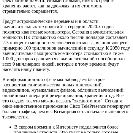
электронной памяти. Иными словами, емкость средств
хранения растет, как на дрожжах, а их стоимость
стремительно сокращается.
Грядут астрономические перемены и в области
вычислительных технологий: к середине 2020-х годов
появятся квантовые компьютеры. Сегодня вычислительная
мощность ПК стоимостью около тысячи долларов составляет
2-3 процента мощности человеческого мозга, выполняющего
примерно 100 триллионов вычислений в секунду. К 2050 году
вычислительная мощность компьютера стоимостью в те же
1.000 долларов сравняется с вычислительной способностью
всех 9 миллиардов людей, которые к тому времени будут
населять нашу планету.
В информационной сфере мы наблюдаем быстрое
распространение множества новых приложений,
видеоклипов, музыкальных файлов, облачных вычислений,
онлайновых операций резервирования, хранения и т.д. Все
это создает то, что можно назвать "эксапотопом". Сегодня
одно-единственное приложение Cisco TelePresence генерирует
больше трафика, чем вся Всемирная сеть в начале нынешнего
тысячелетия.
В скором времени к Интернету подключится более
триллиона устройств. Это будут не только сотовые