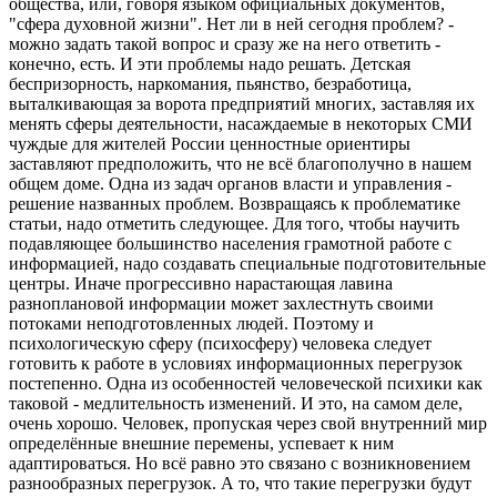
общества, или, говоря языком официальных документов,
"сфера духовной жизни". Нет ли в ней сегодня проблем? -
можно задать такой вопрос и сразу же на него ответить -
конечно, есть. И эти проблемы надо решать. Детская
беспризорность, наркомания, пьянство, безработица,
выталкивающая за ворота предприятий многих, заставляя их
менять сферы деятельности, насаждаемые в некоторых СМИ
чуждые для жителей России ценностные ориентиры
заставляют предположить, что не всё благополучно в нашем
общем доме. Одна из задач органов власти и управления -
решение названных проблем. Возвращаясь к проблематике
статьи, надо отметить следующее. Для того, чтобы научить
подавляющее большинство населения грамотной работе с
информацией, надо создавать специальные подготовительные
центры. Иначе прогрессивно нарастающая лавина
разноплановой информации может захлестнуть своими
потоками неподготовленных людей. Поэтому и
психологическую сферу (психосферу) человека следует
готовить к работе в условиях информационных перегрузок
постепенно. Одна из особенностей человеческой психики как
таковой - медлительность изменений. И это, на самом деле,
очень хорошо. Человек, пропуская через свой внутренний мир
определённые внешние перемены, успевает к ним
адаптироваться. Но всё равно это связано с возникновением
разнообразных перегрузок. А то, что такие перегрузки будут