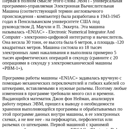
Первая в полном смысле этого слова ЭВМ i - универсальная
программно-управляемая Электронная Вычислительная
Машина (соответствующий термин англоязычного
происхождения - компьютер) была разработана в 1943-1945
годах в Пенсильванском университете США под
руководством Д. Маучли и П. Эккерта. Эта машина
называлась «ENIAC» - Electronic Numerical Integrator And
Computer - электронно-цифровой интегратор и вычислитель.
Она весила 30 тонн, ее высота была 6 метров, а площадь -120
квадратных метров. Машина состояла из 18 тысяч
электронных ламп накаливания и выполняла примерно 5
тысяч арифметических операций в секунду (сравните с 20
операциями в секунду у электромеханической машины
«РВМ-1»),
Программа работы машины «ENIAC» задавалась вручную с
помощью механических переключателей и гибких кабелей со
штекерами, вставляемыми в нужные разъемы. Поэтому любые
изменения в программе требовали много сил и времени.
Выдающийся математик Джон фон Нейман, анализируя
работу первых ЭВМ, пришел к выводу о необходимости
хранения выполняющейся программы и обрабатываемых по
этой программе данных внутри машины, в ее электронных
схемах, а не вне нее - на перфокартах, перфолентах или
разъемах со штекерами. Первой машиной с хранимой