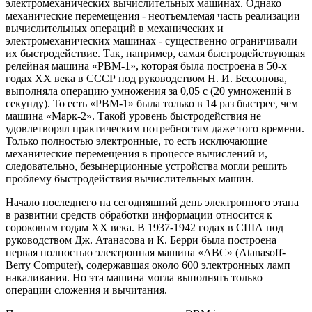
электромеханических вычислительных машинах. Однако
механические перемещения - неотъемлемая часть реализации
вычислительных операций в механических и
электромеханических машинах - существенно ограничивали
их быстродействие. Так, например, самая быстродействующая
релейная машина «РВМ-1», которая была построена в 50-х
годах XX века в СССР под руководством Н. И. Бессонова,
выполняла операцию умножения за 0,05 с (20 умножений в
секунду). То есть «РВМ-1» была только в 14 раз быстрее, чем
машина «Марк-2». Такой уровень быстродействия не
удовлетворял практическим потребностям даже того времени.
Только полностью электронные, то есть исключающие
механические перемещения в процессе вычислений и,
следовательно, безынерционные устройства могли решить
проблему быстродействия вычислительных машин.
Начало последнего на сегодняшний день электронного этапа
в развитии средств обработки информации относится к
сороковым годам XX века. В 1937-1942 годах в США под
руководством Дж. Атанасова и К. Берри была построена
первая полностью электронная машина «ABC» (Atanasoff-
Berry Computer), содержавшая около 600 электронных ламп
накаливания. Но эта машина могла выполнять только
операции сложения и вычитания.