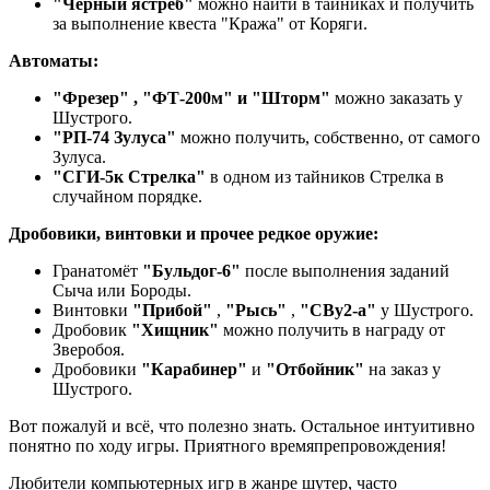
"Чёрный ястреб"
можно найти в тайниках и получить
за выполнение квеста "Кража" от Коряги.
Автоматы:
"Фрезер" , "ФТ-200м" и "Шторм"
можно заказать у
Шустрого.
"РП-74 Зулуса"
можно получить, собственно, от самого
Зулуса.
"СГИ-5к Стрелка"
в одном из тайников Стрелка в
случайном порядке.
Дробовики, винтовки и прочее редкое оружие:
Гранатомёт
"Бульдог-6"
после выполнения заданий
Сыча или Бороды.
Винтовки
"Прибой"
,
"Рысь"
,
"СВу2-а"
у Шустрого.
Дробовик
"Хищник"
можно получить в награду от
Зверобоя.
Дробовики
"Карабинер"
и
"Отбойник"
на заказ у
Шустрого.
Вот пожалуй и всё, что полезно знать. Остальное интуитивно
понятно по ходу игры. Приятного времяпрепровождения!
Любители компьютерных игр в жанре шутер, часто