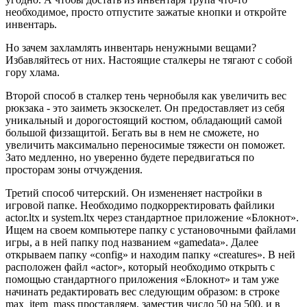
необходимое, просто отпустите зажатые кнопки и откройте
инвентарь.
Но зачем захламлять инвентарь ненужными вещами?
Избавляйтесь от них. Настоящие сталкеры не тягают с собой
гору хлама.
Второй способ в сталкер тень чернобыля как увеличить вес
рюкзака - это заиметь экзоскелет. Он предоставляет из себя
уникальный и дорогостоящий костюм, обладающий самой
большой физзащитой. Бегать вы в нем не сможете, но
увеличить максимально переносимые тяжести он поможет.
Зато медленно, но уверенно будете передвигаться по
просторам зоны отчуждения.
Третий способ читерский. Он измененяет настройки в
игровой папке. Необходимо подкорректировать файлики
actor.ltx и system.ltx через стандартное приложение «Блокнот».
Ищем на своем компьютере папку с установочными файлами
игры, а в ней папку под названием «gamedata». Далее
открываем папку «config» и находим папку «creatures». В ней
расположен файл «actor», который необходимо открыть с
помощью стандартного приложения «Блокнот» и там уже
начинать редактировать вес следующим образом: в строке
max_item_mass проставляем, заместив число 50 на 500, и в