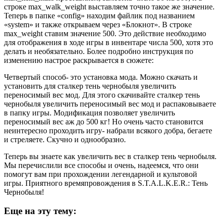
строке max_walk_weight выставляем точно такое же значение.
Теперь в папке «config» находим файлик под названием
«system» и также открываем через «Блокнот». В строке
max_weight ставим значение 500. Это действие необходимо
для отображения в ходе игры в инвентаре числа 500, хотя это
делать и необязательно. Более подробно инструкция по
изменению настрое раскрывается в сюжете:
Четвертый способ- это установка мода. Можно скачать и
установить для сталкер тень чернобыля увеличить
переносимый вес мод. Для этого скачивайте сталкер тень
чернобыля увеличить переносимый вес мод и распаковываете
в папку игры. Модификация позволяет увеличить
переносимый вес аж до 500 кг! Но очень часто становится
неинтересно проходить игру- набрали всякого добра, бегаете
и стреляете. Скучно и однообразно.
Теперь вы знаете как увеличить вес в сталкер тень чернобыля.
Мы перечислили все способы и очень, надеемся, что они
помогут вам при прохождении легендарной и культовой
игры. Приятного времяпровождения в S.T.A.L.K.E.R.: Тень
Чернобыля!
Еще на эту тему: