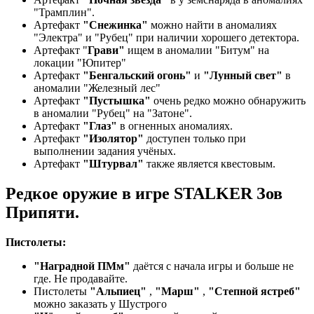
"Трамплин".
Артефакт
"Снежинка"
можно найти в аномалиях
"Электра" и "Рубец" при наличии хорошего детектора.
Артефакт "
Грави"
ищем в аномалии "Битум" на
локации "Юпитер"
Артефакт
"Бенгальский огонь"
и
"Лунный свет"
в
аномалии "Железный лес"
Артефакт
"Пустышка"
очень редко можно обнаружить
в аномалии "Рубец" на "Затоне".
Артефакт
"Глаз"
в огненных аномалиях.
Артефакт
"Изолятор"
доступен только при
выполнении задания учёных.
Артефакт
"Штурвал"
также является квестовым.
Редкое оружие в игре STALKER Зов
Припяти.
Пистолеты:
"Наградной ПМм"
даётся с начала игры и больше не
где. Не продавайте.
Пистолеты
"Альпиец"
,
"Марш"
,
"Степной ястреб"
можно заказать у Шустрого