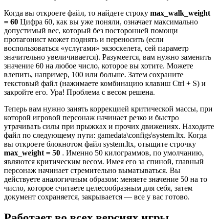
Когда вы откроете файл, то найдете строку
max_walk_weight
= 60
Цифра 60, как вы уже поняли, означает максимально
допустимый вес, который без посторонней помощи
протагонист может поднять и переносить (если
воспользоваться «услугами» экзоскелета, сей параметр
значительно увеличивается). Разумеется, вам нужно заменить
значение 60 на любое число, которое вы хотите. Можете
влепить, например, 100 или больше. Затем сохраните
текстовый файл (нажимаете комбинацию клавиш Ctrl + S) и
закройте его. Ура! Проблема с весом решена.
Теперь вам нужно занять коррекцией критической массы, при
которой игровой персонаж начинает резко и быстро
утрачивать силы при прыжках и прочих движениях. Находите
файл по следующему пути: gamedata\configs\system.ltx. Когда
вы откроете блокнотом файл system.ltx, отыщите строчку
max_weight = 50
. Именно 50 килограммов, по умолчанию,
являются критическим весом. Имея его за спиной, главный
персонаж начинает стремительно выматываться. Вы
действуете аналогичным образом: меняете значение 50 на то
число, которое считаете целесообразным для себя, затем
документ сохраняется, закрывается — все у вас готово.
Работает во всех версиях игры