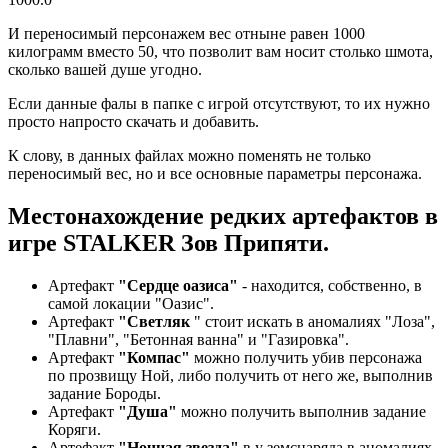
И переносимый персонажем вес отныне равен 1000
килограмм вместо 50, что позволит вам носит столько шмота,
сколько вашей душе угодно.
Если данные фалы в папке с игрой отсутствуют, то их нужно
просто напросто скачать и добавить.
К слову, в данных файлах можно поменять не только
переносимый вес, но и все основные параметры персонажа.
Местонахождение редких артефактов в
игре STALKER Зов Припяти.
Артефакт
"Сердце оазиса"
- находится, собственно, в
самой локации "Оазис".
Артефакт
"Светляк
" стоит искать в аномалиях "Лоза",
"Плавни", "Бетонная ванна" и "Газировка".
Артефакт
"Компас"
можно получить убив персонажа
по прозвищу Ной, либо получить от него же, выполнив
задание Бороды.
Артефакт
"Душа"
можно получить выполнив задание
Коряги.
Артефакт
"Ночная звезда"
в у земснаряда в аномалиях