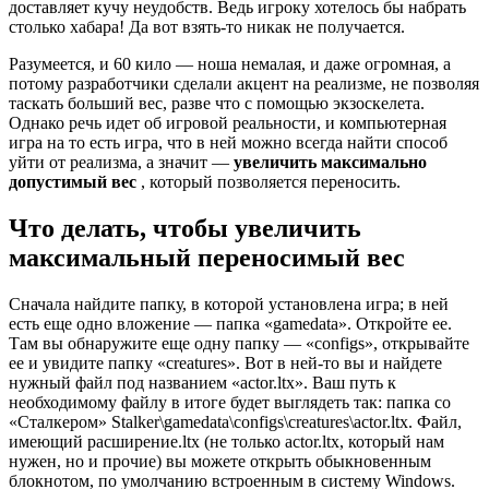
доставляет кучу неудобств. Ведь игроку хотелось бы набрать
столько хабара! Да вот взять-то никак не получается.
Разумеется, и 60 кило — ноша немалая, и даже огромная, а
потому разработчики сделали акцент на реализме, не позволяя
таскать больший вес, разве что с помощью экзоскелета.
Однако речь идет об игровой реальности, и компьютерная
игра на то есть игра, что в ней можно всегда найти способ
уйти от реализма, а значит —
увеличить максимально
допустимый вес
, который позволяется переносить.
Что делать, чтобы увеличить
максимальный переносимый вес
Сначала найдите папку, в которой установлена игра; в ней
есть еще одно вложение — папка «gamedata». Откройте ее.
Там вы обнаружите еще одну папку — «configs», открывайте
ее и увидите папку «creatures». Вот в ней-то вы и найдете
нужный файл под названием «actor.ltx». Ваш путь к
необходимому файлу в итоге будет выглядеть так: папка со
«Сталкером» Stalker\gamedata\configs\creatures\actor.ltx. Файл,
имеющий расширение.ltx (не только actor.ltx, который нам
нужен, но и прочие) вы можете открыть обыкновенным
блокнотом, по умолчанию встроенным в систему Windows.