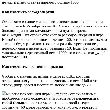
не желательно ставить параметр больше 1000
Как изменить расход энергии
Открываем в папке с игрой последовательно такие папки и
файл - gamedata\configs\system.ltx. Снова перед Вами откроется
блокнот с разными командами, нам нужна строчка
max_weight. Эта строка отвечает за расходом энергии в игре.
В этой строке стандартное значение = 50. Это означает то, что
энергия будет расходоваться в два раза быстрее, если вес,
переносимый в инвентаре превышает 50. Если, Вы поставили
максимально переносимый вес = 1000, то в строке max_weight
поставьте 1100.
Как изменить расстояние прыжка
Чтобы его изменить, найдите файл actor.ltx, который
открывали для увеличения переносимого веса. Найдите
строку jump_speed и поставьте любое значение до 20.
Многие поклонники игры «Сталкер» сталкивались с
проблемой невозможности в игровом мире
переносить с
собой большой вес
: по умолчанию весовой предел
составляет 60 килограммов, что, конечно же, маловато и