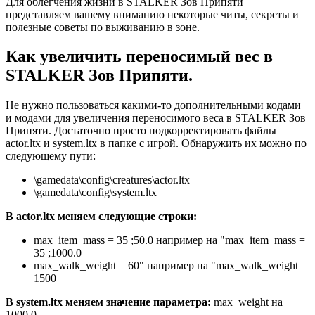
Для облегчения жизни в STALKER Зов Припяти
представляем вашему вниманию некоторые читы, секреты и
полезные советы по выживанию в зоне.
Как увеличить переносимый вес в
STALKER Зов Припяти.
Не нужно пользоваться какими-то дополнительными кодами
и модами для увеличения переносимого веса в STALKER Зов
Припяти. Достаточно просто подкорректировать файлы
actor.ltx и system.ltx в папке с игрой. Обнаружить их можно по
следующему пути:
\gamedata\config\creatures\actor.ltx
\gamedata\config\system.ltx
В actor.ltx меняем следующие строки:
max_item_mass = 35 ;50.0 например на "max_item_mass =
35 ;1000.0
max_walk_weight = 60" например на "max_walk_weight =
1500
В system.ltx меняем значение параметра:
max_weight на
1000.0