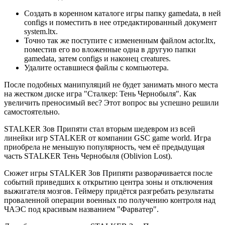
Создать в коренном каталоге игры папку gamedata, в ней
configs и поместить в нее отредактированный документ
system.ltx.
Точно так же поступите с измененным файлом actor.ltx,
поместив его во вложенные одна в другую папки
gamedata, затем configs и наконец creatures.
Удалите оставшиеся файлы с компьютера.
После подобных манипуляций не будет занимать много места
на жестком диске игра "Сталкер: Тень Чернобыля". Как
увеличить преносимый вес? Этот вопрос вы успешно решили
самостоятельно.
STALKER Зов Припяти стал вторым шедевром из всей
линейки игр STALKER от компании GSC game world. Игра
приобрела не меньшую популярность, чем её предыдущая
часть STALKER Тень Чернобыля (Oblivion Lost).
Сюжет игры STALKER Зов Припяти разворачивается после
событий приведших к открытию центра зоны и отключения
выжигателя мозгов. Геймеру придётся разгребать результаты
проваленной операции военных по получению контроля над
ЧАЭС под красивым названием "Фарватер".