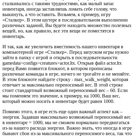
сталкивались с такими трудностями, как малый запас
инвентаря, иногда заставляешь ломать себе голову, что
выкинуть, а что оставить. Возьмем, к примеру, игру
«Сталкер». В этом шутере в последовательном выполнении
различных заданий, Вы будете находить множество полезных
вещей, но, как правило, все эти вещи не поместятся в
инвентарь.
И так, как же увеличить вместимость нашего инвентаря в
компьютерной игре «Сталкер». Перед запуском игры нужно
зайти в папку с игрой и открыть в последовательности
gamedata>configs>creatures>actor.ltx. Открыв файл actor.ltx
перед Вами появится блокнот, в котором прописаны
различные команды в игре, ничего не трогайте и не меняйте.
В этом блокноте найдите строку - max_walk_weight, которая
отвечает за максимально переносимый вес. В этой строке
стоит стандартный возможный переносимый вес – 60. Если
мы поменяем это значение, к примеру, на 1000, Ваш вес,
который можно носить в инвентаре будет равен 1000.
Помимо этого, в игре есть еще один важный аспект как –
энергия. Задавши максимально возможный переносимый вес
в инвентаре = 1000, мы не сможем нормально передвигаться
из-за нашего расхода энергии. Важно знать, что иногда в игре
бывают сбои из-за максимального переносимого веса, так что