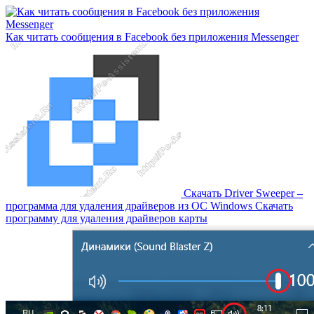
Как читать сообщения в Facebook без приложения Messenger
Скачать Driver Sweeper –
программа для удаления драйверов из OC Windows Скачать
программу для удаления драйверов карты