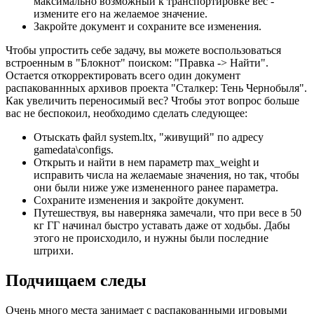
максимально возможный к транспортировке вес -
измените его на желаемое значение.
Закройте документ и сохраните все изменения.
Чтобы упростить себе задачу, вы можете воспользоваться
встроенным в "Блокнот" поиском: "Правка -> Найти".
Остается откорректировать всего один документ
распакованнных архивов проекта "Сталкер: Тень Чернобыля".
Как увеличить переносимый вес? Чтобы этот вопрос больше
вас не беспокоил, необходимо сделать следующее:
Отыскать файл system.ltx, "живущий" по адресу
gamedata\configs.
Открыть и найти в нем параметр max_weight и
исправить числа на желаемаые значения, но так, чтобы
они были ниже уже измененного ранее параметра.
Сохраните изменения и закройте документ.
Путешествуя, вы наверняка замечали, что при весе в 50
кг ГГ начинал быстро уставать даже от ходьбы. Дабы
этого не происходило, и нужны были последние
штрихи.
Подчищаем следы
Очень много места занимает с распакованными игровыми