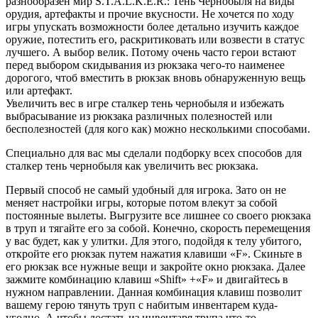
разнообразен мир S.T.A.L.K.E.R.: Тень Чернобыля на виды
орудия, артефакты и прочие вкусности. Не хочется по ходу
игры упускать возможности более детально изучить каждое
оружие, потестить его, раскритиковать или возвести в статус
лучшего. А выбор велик. Потому очень часто герои встают
перед выбором скидывания из рюкзака чего-то наименее
дорогого, чтоб вместить в рюкзак вновь обнаруженную вещь
или артефакт.
Увеличить вес в игре сталкер тень чернобыля и избежать
выбрасывание из рюкзака различных полезностей или
бесполезностей (для кого как) можно несколькими способами.
Специально для вас мы сделали подборку всех способов для
сталкер тень чернобыля как увеличить вес рюкзака.
Первый способ не самый удобный для игрока. Зато он не
меняет настройки игры, которые потом влекут за собой
постоянные вылеты. Выгрузите все лишнее со своего рюкзака
в труп и тягайте его за собой. Конечно, скорость перемещения
у вас будет, как у улитки. Для этого, подойдя к телу убитого,
откройте его рюкзак путем нажатия клавиши «F». Скиньте в
его рюкзак все нужные вещи и закройте окно рюкзака. Далее
зажмите комбинацию клавиш «Shift» +«F» и двигайтесь в
нужном направлении. Данная комбинация клавиш позволит
вашему герою тянуть труп с набитым инвентарем куда-
угодно. А чтобы достать из инвентаря трупа что-то