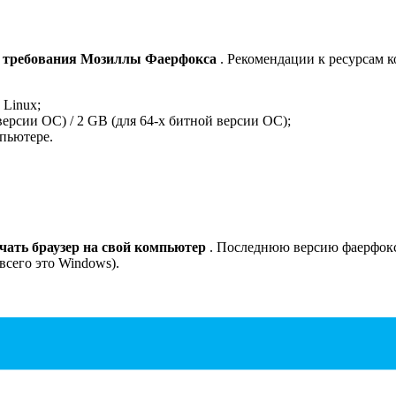
м
требования Мозиллы Фаерфокса
. Рекомендации к ресурсам 
 Linux;
версии ОС) / 2 GB (для 64-х битной версии ОС);
мпьютере.
чать браузер на свой компьютер
. Последнюю версию фаерфокса
всего это Windows).