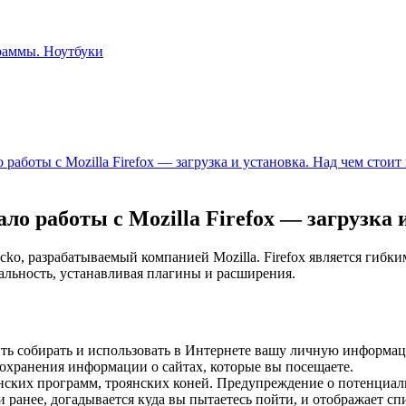
работы с Mozilla Firefox — загрузка и установка. Над чем стоит
о работы с Mozilla Firefox — загрузка 
cko, разрабатываемый компанией Mozilla. Firefox является гиб
льность, устанавливая плагины и расширения.
тить собирать и использовать в Интернете вашу личную информа
охранения информации о сайтах, которые вы посещаете.
ских программ, троянских коней. Предупреждение о потенциал
 ранее, догадывается куда вы пытаетесь пойти, и отображает с