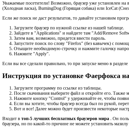
Уважаемые посетители! Возможно, браузер уже установлен на в
(Холодная ласка), BurningDog (Горящая собака) или IceCat (Сн
Если же поиск не даст результатов, то давайте установим про
Загрузите браузер по нужной ссылке из нашей таблице.
Зайдите в "Applications" и найдите там "Add/Remove Soft
Затем вам, возможно, придется ввести пароль.
Запустите поиск по слову "Firefox" (без кавычек) с помо
Отыщите необходимую строчку и нажмите галочку напро
Нажмите "Apply".
Если вы все сделали правильно, то при запуске меню в разделе 
Инструкция по установке Фаерфокса н
Загрузите программу по ссылке из таблицы.
После скачивания выберите файл и откройте его. Также м
Нажмите кнопку "Control" у удерживайте ее, чтобы появи
Если вы хотите, чтобы браузер всегда был по рукой, перет
Вот и все! Далее можно будет произвести некоторые наст
Входит в
топ-5 лучших бесплатных браузеров мира
. Он пол
браузера, но по какой-то причине не можете установить мазилу 