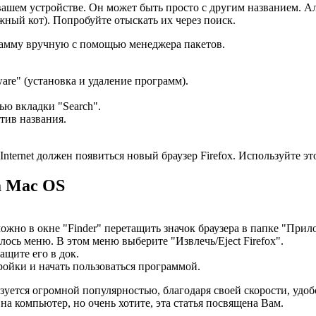
ашем устройстве. Он может быть просто с другим названием. Аль
ежный кот). Попробуйте отыскать их через поиск.
грамму вручную с помощью менеджера пакетов.
ware" (установка и удаление программ).
щью вкладки "Search".
тив названия.
Internet должен появиться новый браузер Firefox. Используйте э
а Mac OS
ожно в окне "Finder" перетащить значок браузера в папке "При
лось меню. В этом меню выберите "Извлечь/Eject Firefox".
ащите его в док.
ройки и начать пользоваться программой.
ьзуется огромной популярностью, благодаря своей скорости, удо
на компьютер, но очень хотите, эта статья посвящена Вам.