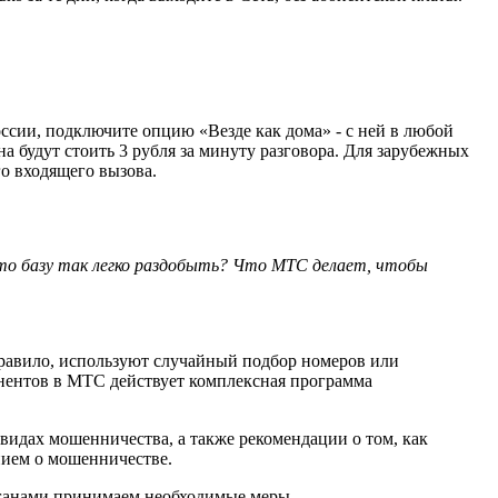
оссии, подключите опцию «Везде как дома» - с ней в любой
а будут стоить 3 рубля за минуту разговора. Для зарубежных
о входящего вызова.
что базу так легко раздобыть? Что МТС делает, чтобы
равило, используют случайный подбор номеров или
онентов в МТС действует комплексная программа
видах мошенничества, а также рекомендации о том, как
нием о мошенничестве.
рганами принимаем необходимые меры.