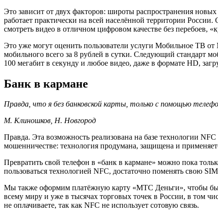
Это зависит от двух факторов: широты распространения новых
работает практически на всей населённой территории России. 
смотреть видео в отличном цифровом качестве без перебоев, «к
Это уже могут оценить пользователи услуги Мобильное ТВ от М
мобильного всего за 8 рублей в сутки. Следующий стандарт мо
100 мегабит в секунду и любое видео, даже в формате HD, загр
Банк в кармане
Правда, что я без банковской карты, только с помощью телефо
М. Клиношков, Н. Новгород
Правда. Эта возможность реализована на базе технологии NFC
мошенничестве: технология продумана, защищена и применяетс
Превратить свой телефон в «банк в кармане» можно пока тольк
пользоваться технологией NFC, достаточно поменять свою SIM-к
Мы также оформим платёжную карту «МТС Деньги», чтобы было
всему миру и уже в тысячах торговых точек в России, в том чис
не оплачиваете, так как NFC не использует сотовую связь.