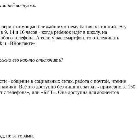
за неё волнуюсь.
дочери с помощью ближайших к нему базовых станций. Эту
, 14 и 16 часов - когда ребёнок идёт в школу, на
бого телефона. А если у вас смартфон, то отслеживать
k и «ВКонтакте».
 Можно его как-то отключить?
и - общение в социальных сетях, работа с почтой, чтение
амики. Всё это доступно без лишних затрат - примерно за 150
т с телефона», или «БИТ». Она доступна для абонентов
, не за горами.