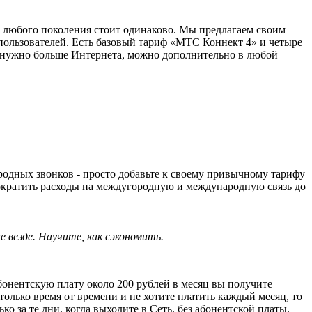
ти любого поколения стоит одинаково. Мы предлагаем своим
 пользователей. Есть базовый тариф «МТС Коннект 4» и четыре
» и нужно больше Интернета, можно дополнительно в любой
дных звонков - просто добавьте к своему привычному тарифу
ократить расходы на междугородную и международную связь до
е везде. Научите, как сэкономить.
онентскую плату около 200 рублей в месяц вы получите
олько время от времени и не хотите платить каждый месяц, то
ко за те дни, когда выходите в Сеть, без абонентской платы.