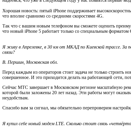
надеемся, что уже в следующем году у нас появятся первые мо
Хорошая новость: пятый iPhone поддерживает высоко­скоростны
что вполне сравнимо со средними скоростями 4G.
Так что с вашим новым телефоном вы сможете оценить преиму
что новый iPhone 5 работает только со специальным форматом 
Я живу в Апрелевке, в 30 км от МКАД по Киевской трассе. За
связи?
В. Першин, Московская обл.
Перед каждым из операторов стоит задача не только строить н
совершенное. И это приходится делать на работающей сети, пот
Сейчас МТС завершает в Московском регионе масштабную рекон
которой были заложены 20 лет назад. Эти работы могут оказыв
неудобствам.
Спасибо вам за сигнал, мы обязательно перепроверим настройк
Я купил себе новый модем LTE. Сколько стоит связь «четвёрто