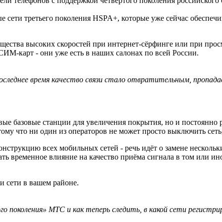
дели телефонов с поддержкой четвёртого поколения российского 
е сети третьего поколения HSPA+, которые уже сейчас обеспечи
щества высоких скоростей при интернет-сёрфинге или при прос
СИМ-карт - они уже есть в наших салонах по всей России.
 последнее время качество связи стало отвратительным, пропад
овые базовые станции для увеличения покрытия, но и постоянно р
ому что ни один из операторов не может просто выключить сеть,
струкцию всех мобильных сетей - речь идёт о замене нескольки
ать временное влияние на качество приёма сигнала в том или и
и сети в вашем районе.
го поколения» МТС и как теперь следить, в какой сети регистри