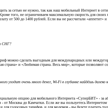
едить за сетью не нужно, так как наш мобильный Интернет в се
 Кроме того, не ограничиваем максимальную скорость для своих
ю плату от 500 до 1400 рублей. Если вы не рассчитали «аппетит
ны СНГ?
риф можно сделать выгодным для международных или междугоро
я страна» и «Любимая страна. Весь мир», которые позволяют с
го уходит очень много денег, Wi-Fi в глубинке найдёшь далеко н
ециальную опцию для мобильного Интернета «СуперБИТ» - за аб
 - от Москвы до Камчатки. Если же вы пользуетесь Интернетом т
 для голосовых тарифов, и для модемов - вы будете платить толь