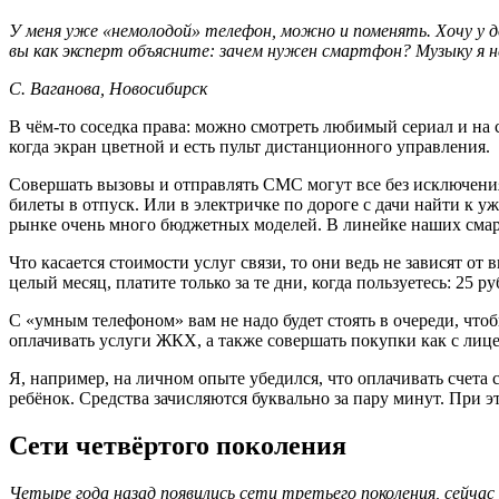
У меня уже «немолодой» телефон, можно и поменять. Хочу у до
вы как эксперт объясните: зачем нужен смартфон? Музыку я 
С. Ваганова, Новосибирск
В чём-то соседка права: можно смотреть любимый сериал и на 
когда экран цветной и есть пульт дистанционного управления.
Совершать вызовы и отправлять СМС могут все без исключения т
билеты в отпуск. Или в электричке по дороге с дачи найти к 
рынке очень много бюджетных моделей. В линейке наших смарт
Что касается стоимости услуг связи, то они ведь не зависят о
целый месяц, платите только за те дни, когда пользуетесь: 25 ру
С «умным телефоном» вам не надо будет стоять в очереди, чт
оплачивать услуги ЖКХ, а также совершать покупки как с лицев
Я, например, на личном опыте убедился, что оплачивать счета
ребёнок. Средства зачисляются буквально за пару минут. При 
Сети четвёртого поколения
Четыре года назад появились сети третьего поколения, сейча