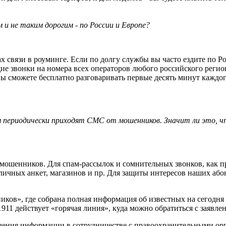
 и не таким дорогим - по России и Европе?
х связи в роуминге. Если по долгу службы вы часто ездите по Р
е звонки на номера всех операторов любого российского регион
ы сможете бесплатно разговаривать первые десять минут каждог
ам периодически приходят СМС от мошенников. Значит ли это, 
мошенников. Для спам-рассылок и сомнительных звонков, как п
личных анкет, магазинов и пр. Для защиты интересов наших аб
ков», где собрана полная информация об известных на сегодня 
911 действует «горячая линия», куда можно обратиться с заявле
ждения информации в сотрудничестве с правоохранительными о