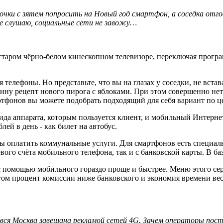
чки с зятем попросить на Новый год смартфон, а соседка отгов
не слушаю, социальные сети не завожу…
старом чёрно-белом кинескопном телевизоре, переключая програ
елефоны. Но представьте, что вы на глазах у соседки, не встава
ужину рецепт нового пирога с яблоками. При этом совершенно не
фонов вы можете подобрать подходящий для себя вариант по це
т вида аппарата, которым пользуется клиент, и мобильный Интерн
блей в день - как билет на автобус.
обы оплатить коммунальные услуги. Для смартфонов есть специа
ого счёта мобильного телефона, так и с банковской карты. В баз
 с помощью мобильного гораздо проще и быстрее. Меню этого сер
этом процент комиссии ниже банковского и экономия времени ве
с вся Москва завешана рекламой сетей 4G. Зачем операторы по