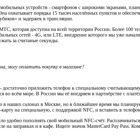
 мобильных устройств - смартфонов с широкими экранами, планш
Она охватывает порядка 15 тысяч населённых пунктов и обеспеч
убиков» и задержек в трансляции.
ТС, которая доступна на всей территории России. Более 100 те
бильных сетей - 4G, или LTE, внедрение которого мы уже начал
ужать за считаные секунды.
на, могу оплатить покупку в магазине?
 - достаточно приложить телефон к специальному считывающему
я во всём мире. В России мы её внедряем в партнёрстве с плат
о в наших салонах в Москве, но в ближайшее время мы планируе
арту на специальную, с поддержкой NFC, и вставить в телефон а
 удобно пополнять свой мобильный NFC-счёт. Расплачиваться 
ле на заправках и в кафе. Ищите значок MasterCard Pay Pass. Ко