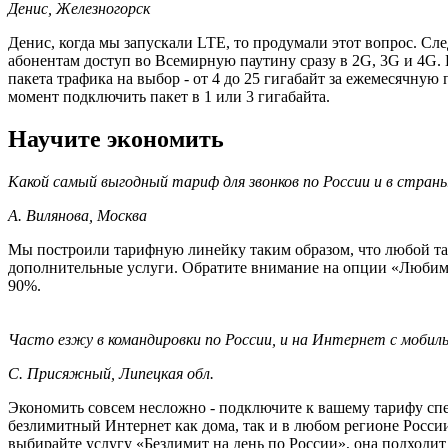
Денис, Железногорск
Денис, когда мы запускали LTE, то продумали этот вопрос. Сл
абонентам доступ во Всемирную паутину сразу в 2G, 3G и 4G.
пакета трафика на выбор - от 4 до 25 гигабайт за ежемесячну
момент подключить пакет в 1 или 3 гигабайта.
Научите экономить
Какой самый выгодный тариф для звонков по России и в стра
А. Вилянова, Москва
Мы построили тарифную линейку таким образом, что любой та
дополнительные услуги. Обратите внимание на опции «Любима
90%.
Часто езжу в командировки по России, и на Интернет с мобильно
С. Присяжный, Липецкая обл.
Экономить совсем несложно - подключите к вашему тарифу сп
безлимитный Интернет как дома, так и в любом регионе России
выбирайте услугу «Безлимит на день по России», она подходит и