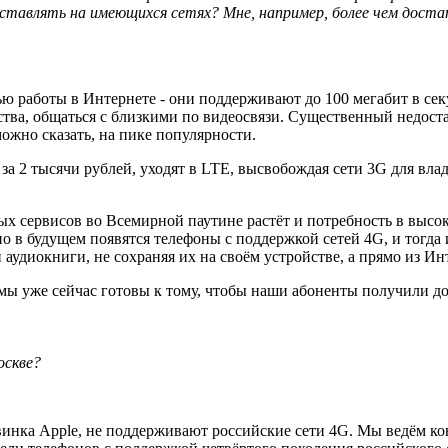
едоставлять на имеющихся сетях? Мне, например, более чем дос
ю работы в Интернете - они поддерживают до 100 мегабит в сек
ства, общаться с близкими по видеосвязи. Существенный недост
можно сказать, на пике популярности.
 за 2 тысячи рублей, уходят в LTE, высвобождая сети 3G для в
х сервисов во Всемирной паутине растёт и потребность в высо
 в будущем появятся телефоны с поддержкой сетей 4G, и тогда 
аудиокниги, не сохраняя их на своём устройстве, а прямо из Ин
 а мы уже сейчас готовы к тому, чтобы наши абоненты получили
оскве?
овинка Apple, не поддерживают российские сети 4G. Мы ведём 