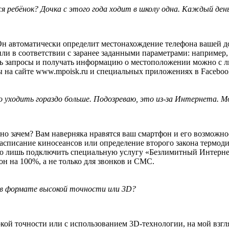
я ребёнок? Дочка с этого года ходит в школу одна. Каждый день 
 Он автоматически определит местонахождение телефона вашей 
в соответст­вии с заранее заданными параметрами: например, в 9
ь запросы и получать информацию о местоположении можно с лю
 на сайте www.mpoisk.ru и специальных приложениях в Faceboo
ло уходить гораздо больше. Подозреваю, это из-за Интернета.
о зачем? Вам наверняка нравятся ваш смартфон и его возможност
списание киносеансов или определение второго закона термодин
ужно лишь подключить специальную услугу «Безлимитный Интерне
н на 100%, а не только для звонков и СМС.
 в формате высокой точности или 3D?
ой точности или с использованием 3D-технологии, на мой взгляд