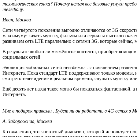
технологическая гонка? Почему нельзя все базовые услуги пр
телефону.
Иван, Москва
Сети четвёртого поколения выгодно отличаются от 3G скорость
максимуму: качать музыку, фильмы или сериалы высокого каче
развиваем сеть LTE параллельно с сетями 3G, которые сейчас, 
В результате любители «тяжёлого» контента, приобретая модем
социальных сетей.
Эволюция мобильных сетей неизбежна - с появлением различны
Интернета. Пока стандарт LTE поддерживают только модемы, но
смотреть телевидение в реальном времени, слушать музыку или 
Ещё десять лет назад такое могло бы показаться фантастикой,
Интернета.
Мне в подарок привезли . Будет ли он работать в 4G сетях в М
А. Задорожная, Москва
К сожалению, тот частот­ный диапазон, который использует н