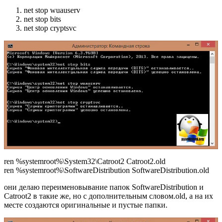
net stop wuauserv
net stop bits
net stop cryptsvc
ren %systemroot%\System32\Catroot2 Catroot2.old
ren %systemroot%\SoftwareDistribution SoftwareDistribution.old
они делаю переименовывание папок SoftwareDistribution и
Catroot2 в такие же, но с дополнительным словом.old, а на их
месте создаются оригинальные и пустые папки.