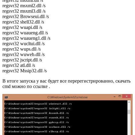
regsvr32 msxml.dll /s
regsvr32 msxml2.dll /s
regsvr32 msxml3.dll /s
regsvr32 Browseui.dll /s
regsvr32 shell32.dll /s
regsvr32 wuapi.dll /s
regsvr32 wuaueng.dll /s
regsvr32 wuaueng1.dll /s
regsvr32 wucltui.dll /s
regsvr32 wups.dll /s
regsvr32 wuweb.dll /s
regsvr32 jscript.dll /s
regsvr32 atl.dll /s
regsvr32 Mssip32.dll /s
В итоге запуска у вас будет все перерегистрированно, скачать
cmd можно по ссылке .