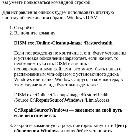
вы умеете пользоваться командной строкой.
Для исправления ошибок будем использовать штатную
систему обслуживания образов Windows DISM:
Откройте
Выполните команду:
DISM.exe /Online /Cleanup-image /Restorehealth
Если повреждения не критичные, они будут устранены
и установка обновлений заработает, если же нет, то
необходимо указать DISM источник с
неповрежденными файлами, это может быть папка с
распакованным vim-образом с установочного диска
Windows или папка Windows с другого компьютера, в
этом случае команда будет выглядеть так:
DISM.exe /Online /Cleanup-Image /RestoreHealth
/Source:
C:\RepairSource\Windows
/LimitAccess
C:\RepairSource\Windows — замените на свой путь
если он отличается.
Закройте командную строку, повторно запустите
Центр
обновления Windows
и попробуйте установить