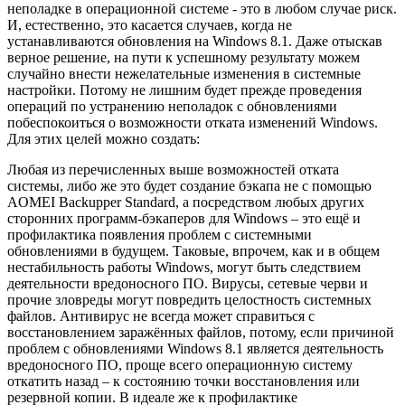
неполадке в операционной системе - это в любом случае риск.
И, естественно, это касается случаев, когда не
устанавливаются обновления на Windows 8.1. Даже отыскав
верное решение, на пути к успешному результату можем
случайно внести нежелательные изменения в системные
настройки. Потому не лишним будет прежде проведения
операций по устранению неполадок с обновлениями
побеспокоиться о возможности отката изменений Windows.
Для этих целей можно создать:
Любая из перечисленных выше возможностей отката
системы, либо же это будет создание бэкапа не с помощью
AOMEI Backupper Standard, а посредством любых других
сторонних программ-бэкаперов для Windows – это ещё и
профилактика появления проблем с системными
обновлениями в будущем. Таковые, впрочем, как и в общем
нестабильность работы Windows, могут быть следствием
деятельности вредоносного ПО. Вирусы, сетевые черви и
прочие зловреды могут повредить целостность системных
файлов. Антивирус не всегда может справиться с
восстановлением заражённых файлов, потому, если причиной
проблем с обновлениями Windows 8.1 является деятельность
вредоносного ПО, проще всего операционную систему
откатить назад – к состоянию точки восстановления или
резервной копии. В идеале же к профилактике