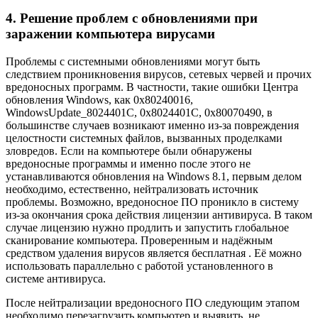
4. Решение проблем с обновлениями при
заражении компьютера вирусами
Проблемы с системными обновлениями могут быть
следствием проникновения вирусов, сетевых червей и прочих
вредоносных программ. В частности, такие ошибки Центра
обновления Windows, как 0x80240016,
WindowsUpdate_8024401C, 0x8024401C, 0x80070490, в
большинстве случаев возникают именно из-за повреждения
целостности системных файлов, вызванных проделками
зловредов. Если на компьютере были обнаружены
вредоносные программы и именно после этого не
устанавливаются обновления на Windows 8.1, первым делом
необходимо, естественно, нейтрализовать источник
проблемы. Возможно, вредоносное ПО проникло в систему
из-за окончания срока действия лицензии антивируса. В таком
случае лицензию нужно продлить и запустить глобальное
сканирование компьютера. Проверенным и надёжным
средством удаления вирусов является бесплатная . Её можно
использовать параллельно с работой установленного в
системе антивируса.
После нейтрализации вредоносного ПО следующим этапом
необходимо перезагрузить компьютер и выявить, не