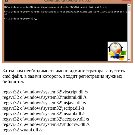
Затем вам необходимо от имени администратора запустить
cmd файл, в задачи которого, входит регистрация нужных
библиотек
regsvr32 c:\windows\system32\vbscript.dll /s
regsvr32 c:\windows\system32\mshtml.dll /s
regsvr32 c:\windows\system32\msjava.dll /s
regsvr32 c:\windows\system32\jscript.dll /s
regsvr32 c:\windows\system32\msxml.dll /s
regsvr32 c:\windows\system32\actxprxy.dll /s
regsvr32 c:\windows\system32\shdocvw.dll /s
regsvr32 wuapi.dll /s