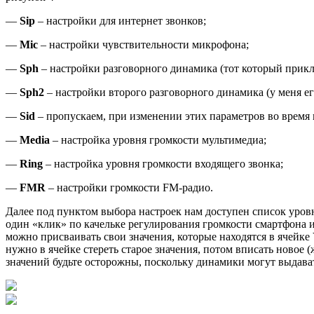
—
Sip
– настройки для интернет звонков;
—
Mic
– настройки чувствительности микрофона;
—
Sph
– настройки разговорного динамика (тот который прик
—
Sph2
– настройки второго разговорного динамика (у меня ег
—
Sid
– пропускаем, при изменении этих параметров во время
—
Media
– настройка уровня громкости мультимедиа;
—
Ring
– настройка уровня громкости входящего звонка;
—
FMR
– настройки громкости FM-радио.
Далее под пунктом выбора настроек нам доступен список уровней
один «клик» по качельке регулирования громкости смартфона и
можно присваивать свои значения, которые находятся в ячейке V
нужно в ячейке стереть старое значения, потом вписать новое 
значений будьте осторожны, поскольку динамики могут выдава