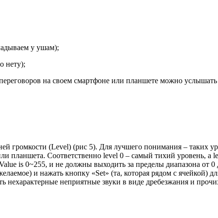
ладываем у ушам);
о нету);
 переговоров на своем смартфоне или планшете можно услышать 
 громкости (Level) (рис 5). Для лучшего понимания – таких уров
ли планшета. Соответственно level 0 – самый тихий уровень, а 
alue is 0~255, и не должны выходить за пределы диапазона от 0 
(желаемое) и нажать кнопку «Set» (та, которая рядом с ячейкой) 
ть нехарактерные неприятные звуки в виде дребезжания и проч