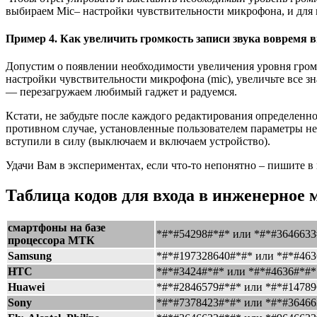
выбираем Mic– настройки чувствительности микрофона, и для вс
Пример 4.
Как увеличить громкость записи звука вовремя 
Допустим о появлении необходимости увеличения уровня громк
настройки чувствительности микрофона (mic), увеличьте все зна
— перезагружаем любимый гаджет и радуемся.
Кстати, не забудьте после каждого редактирования определенн
противном случае, установленные пользователем параметры не
вступили в силу (выключаем и включаем устройство).
Удачи Вам в экспериментах, если что-то непонятно – пишите в
Таблица кодов для входа в инженерное
смартфоны на базе
*#*#54298#*#* или *#*#3646633
процессора МТК
Samsung
*#*#197328640#*#* или *#*#463
HTC
*#*#3424#*#* или *#*#4636#*#*
Huawei
*#*#2846579#*#* или *#*#1478
Sony
*#*#7378423#*#* или *#*#36466