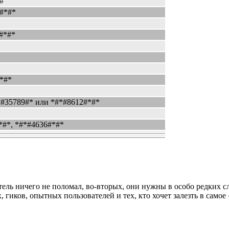
#
#*#*
#*#*
*#*
*#35789#* или *#*#8612#*#*
*#*, *#*#4636#*#*
ль ничего не поломал, во-вторых, они нужны в особо редких сл
гиков, опытных пользователей и тех, кто хочет залезть в самое 