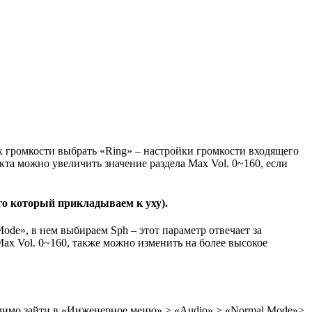
х громкости выбрать «Ring» – настройки громкости входящего
екта можно увеличить значение раздела Max Vol. 0~160, если
го который прикладываем к уху).
de», в нем выбираем Sph – этот параметр отвечает за
 Max Vol. 0~160, также можно изменить на более высокое
одимо зайти в «Инженерное меню» > «Audio» > «Normal Mode»>