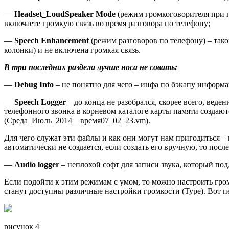
—
Headset_LoudSpeaker Mode
(режим громкоговорителя при 
включаете громкую связь во время разговора по телефону;
—
Speech Enhancement
(режим разговоров по телефону) – так
колонки) и не включена громкая связь.
В три последних раздела лучше носа не совать:
—
Debug Info
– не понятно для чего – инфа по бэкапу информа
—
Speech Logger
– до конца не разобрался, скорее всего, веде
телефонного звонка в корневом каталоге карты памяти создаю
(Среда_Июль_2014__время07_02_23.vm).
Для чего служат эти файлы и как они могут нам пригодиться –
автоматически не создается, если создать его вручную, то после
—
Audio logger
– неплохой софт для записи звука, который по
Если подойти к этим режимам с умом, то можно настроить гром
станут доступны различные настройки громкости (Type). Вот пе
рисунок 4