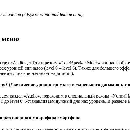
е значения (вдруг что-то пойдет не так).
м меню
аздел «Audio», зайти в режим «LoudSpeaker Mode» и в настройка
ех уровней сигналов (level 0 – level 6). Также для большего эфф
ачении динамик начинает «хрипеть»).
ону? (Увеличение уровня громкости маленького динамика, то
аем раздел «Audio», переходим в специальный режим «Normal Mo
 0 до level 6. Устанавливаем нужный для нас уровень. В разделе
ти разговорного микрофона смартфона
кости а также чувствительности разговорного микрофона необх