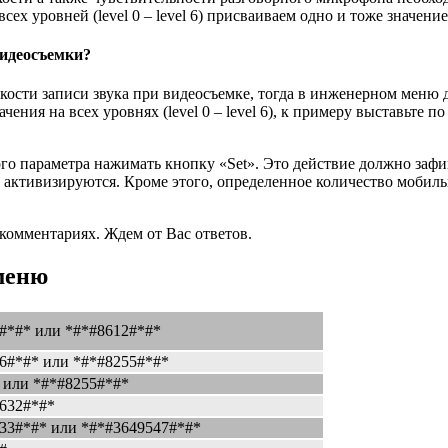
ех уровней (level 0 – level 6) присваиваем одно и тоже значен
видеосъемки?
ости записи звука при видеосъемке, тогда в инженерном меню 
чения на всех уровнях (level 0 – level 6), к примеру выставьте 
ого параметра нажимать кнопку «Set». Это действие должно заф
 активизируются. Кроме этого, определенное количество мобиль
 комментариях. Ждем от Вас ответов.
 меню
#*#* или *#*#8612#*#*
6#*#* или *#*#8255#*#*
 или *#*#8255#*#*
9632#*#*
33#*#* или *#*#3649547#*#*