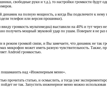
ники, свободные руки и т.д.), то настройки громкости будут од
имеров.
й динамик на полную мощность, а когда Вы подключите к нему г
модели телефон или версия прошивки).
ввиду громкость мультимедиа) выставили на 40% и тут через нек
но получить мощный звуковой удар по ушам. Поверьте я не раз по
и в режим громкой связи, и Вы замечаете, что динамик не так г
ежимах микрофон может иметь разную чувствительность. Также, 
ляет Android громкостью.
ого пошаманить над «Инженерным меню».
тью прочитать статью, и осмыслить, а тогда уже экспериментиро
-то пойдет не так. Запустить инженерное меню можно использов