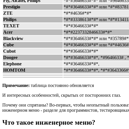
Fly, Alcatel, Philips
*#*#3646633#*#* или *#9646633
Prestigio
*#*#3646633#*#* или *#*#83781
ZTE
*#*#4636#*#*
Philips
*#*#3338613#*#* или *#*#13411
TEXET
*#*#3646633#*#*
Acer
*#*#2237332846633#*#*
Blackview
*#*#3646633#*#* или *#35789#*
Cube
*#*#3646633#*#* или *#*#4636#
Cubot
*#*#3646633#*#*
Doogee
*#*#3646633#*#*, *#9646633# , 
Elephone
*#*#3646633#*#*,
HOMTOM
*#*#3646633#*#*, *#*#3643366#
Примечание:
таблица постоянно обновляется
И интересных особенностей, скрытых от посторонних глаз.
Почему они спрятаны? Во-первых, чтобы неопытный пользовате
инженерном меню - разделе для программистов, тестировщиках, 
Что такое инженерное меню?