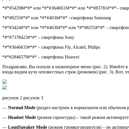
*#*#54298#*#* или *#*#3646633#*#* или *#*#83781#*#*– сма
*#*#8255#*#* или *#*#4636#*#* –смартфоны Samsung
*#*#3424#*#* или *#*#4636#*#* или *#*#8255#*#* – смартфо
*#*#7378423#*#* – смартфоны Sony
*#*#3646633#*#* – смартфоны Fly, Alcatel, Philips
*#*#2846579#*#* – смартфоны Huawei
Поздравляю, Вы попали в инженерное меню (рис. 2). Имейте в 
входа видим кучу неизвестных строк (режимов) (рис. 3). Вот, ч
рисунок 2 рисунок 3
—
Normal Mode
(раздел настроек в нормальном или обычном 
—
Headset Mode
(режим гарнитуры) – такой режим активируе
—
LoudSpeaker Mode
(режим громкоговорителя) – он активиру