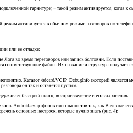
подключенной гарнитуре) – такой режим активируется, когда к
ой режим активируется в обычном режиме разговоров по телефон
ции или ее отладке;
ние Лога во время переговоров или запись болтовни. Если постав
тся соответствующие файлы. Их название и структура получает
 непонятно. Каталог /sdcard/VOIP_DebugInfo (который является 
 разговора он так и останется пустым.
ддерживает быстрый поиск, воспроизведение и его сохранения.
кость Android-смартфонов или планшетов так, как Вам захочетс
речень основных настроек, которые нужно знать (рис. 4):