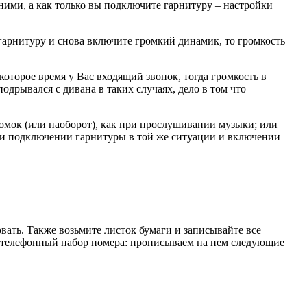
ними, а как только вы подключите гарнитуру – настройки
арнитуру и снова включите громкий динамик, то громкость
оторое время у Вас входящий звонок, тогда громкость в
дрывался с дивана в таких случаях, дело в том что
ромок (или наоборот), как при прослушивании музыки; или
при подключении гарнитуры в той же ситуации и включении
вать. Также возьмите листок бумаги и записывайте все
ав телефонный набор номера: прописываем на нем следующие